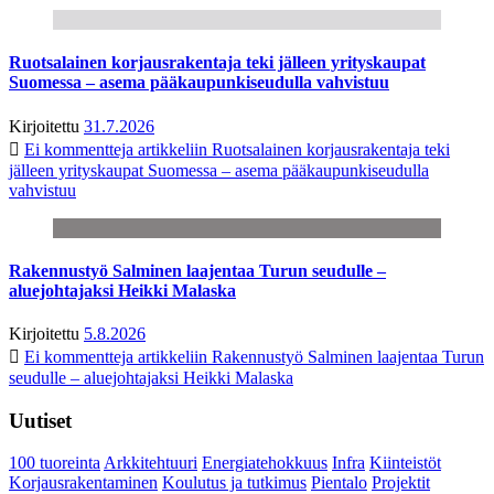
Ruotsalainen korjausrakentaja teki jälleen yrityskaupat
Suomessa – asema pääkaupunkiseudulla vahvistuu
Kirjoitettu
31.7.2026
Ei kommentteja
artikkeliin Ruotsalainen korjausrakentaja teki
jälleen yrityskaupat Suomessa – asema pääkaupunkiseudulla
vahvistuu
Rakennustyö Salminen laajentaa Turun seudulle –
aluejohtajaksi Heikki Malaska
Kirjoitettu
5.8.2026
Ei kommentteja
artikkeliin Rakennustyö Salminen laajentaa Turun
seudulle – aluejohtajaksi Heikki Malaska
Uutiset
100 tuoreinta
Arkkitehtuuri
Energiatehokkuus
Infra
Kiinteistöt
Korjausrakentaminen
Koulutus ja tutkimus
Pientalo
Projektit