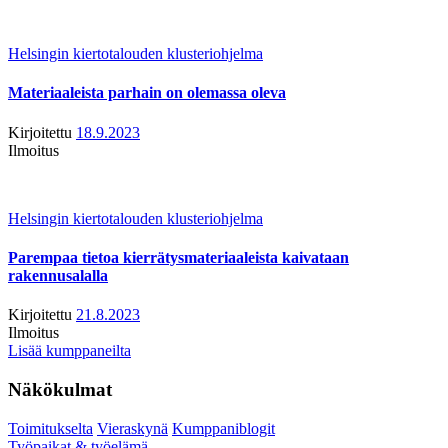
Helsingin kiertotalouden klusteriohjelma
Materiaaleista parhain on olemassa oleva
Kirjoitettu
18.9.2023
Ilmoitus
Helsingin kiertotalouden klusteriohjelma
Parempaa tietoa kierrätysmateriaaleista kaivataan
rakennusalalla
Kirjoitettu
21.8.2023
Ilmoitus
Lisää kumppaneilta
Näkökulmat
Toimitukselta
Vieraskynä
Kumppaniblogit
Työpaikat & työelämä