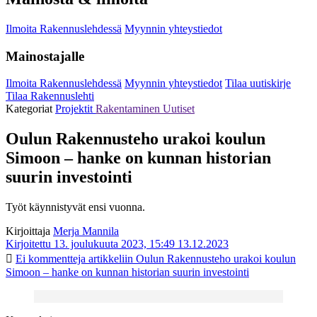
Ilmoita Rakennuslehdessä
Myynnin yhteystiedot
Mainostajalle
Ilmoita Rakennuslehdessä
Myynnin yhteystiedot
Tilaa uutiskirje
Tilaa Rakennuslehti
Kategoriat
Projektit
Rakentaminen
Uutiset
Oulun Rakennusteho urakoi koulun
Simoon – hanke on kunnan historian
suurin investointi
Työt käynnistyvät ensi vuonna.
Kirjoittaja
Merja Mannila
Kirjoitettu 13. joulukuuta 2023, 15:49
13.12.2023
Ei kommentteja
artikkeliin Oulun Rakennusteho urakoi koulun
Simoon – hanke on kunnan historian suurin investointi