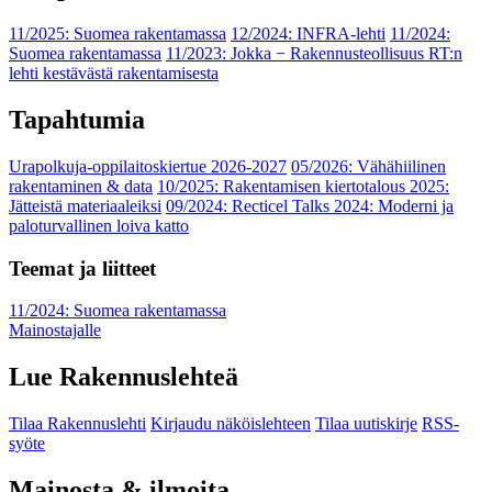
11/2025: Suomea rakentamassa
12/2024: INFRA-lehti
11/2024:
Suomea rakentamassa
11/2023: Jokka − Rakennusteollisuus RT:n
lehti kestävästä rakentamisesta
Tapahtumia
Urapolkuja-oppilaitoskiertue 2026-2027
05/2026: Vähähiilinen
rakentaminen & data
10/2025: Rakentamisen kiertotalous 2025:
Jätteistä materiaaleiksi
09/2024: Recticel Talks 2024: Moderni ja
paloturvallinen loiva katto
Teemat ja liitteet
11/2024: Suomea rakentamassa
Mainostajalle
Lue Rakennuslehteä
Tilaa Rakennuslehti
Kirjaudu näköislehteen
Tilaa uutiskirje
RSS-
syöte
Mainosta & ilmoita