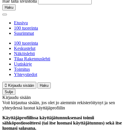
Hae tältä sivustolta
Haku
Etusivu
100 tuoreinta
Suurimmat
100 tuoreinta
Keskustelut
Näköislehti
Tilaa Rakennuslehti
Uutiskirje
Toimitus
Yhteystiedot
Kirjaudu sisään
Haku
Sulje
Kirjaudu sisään
Voit kirjautua sisään, jos olet jo aiemmin rekisteröitynyt ja sen
yhteydessä luonut käyttäjäprofiilin
Käyttäjäprofiilissa käyttäjätunnuksenasi toimii
sähköpostiosoitteesi (tai itse luomasi käyttäjätunnus) sekä itse
luomasi salasana.