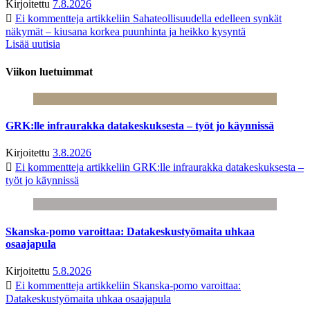
Kirjoitettu
7.8.2026
Ei kommentteja
artikkeliin Sahateollisuudella edelleen synkät
näkymät – kiusana korkea puunhinta ja heikko kysyntä
Lisää uutisia
Viikon luetuimmat
GRK:lle infraurakka datakeskuksesta – työt jo käynnissä
Kirjoitettu
3.8.2026
Ei kommentteja
artikkeliin GRK:lle infraurakka datakeskuksesta –
työt jo käynnissä
Skanska-pomo varoittaa: Datakeskustyömaita uhkaa
osaajapula
Kirjoitettu
5.8.2026
Ei kommentteja
artikkeliin Skanska-pomo varoittaa:
Datakeskustyömaita uhkaa osaajapula