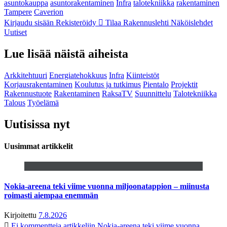
asuntokauppa
asuntorakentaminen
Infra
talotekniikka
rakentaminen
Tampere
Caverion
Kirjaudu sisään
Rekisteröidy
Tilaa Rakennuslehti
Näköislehdet
Uutiset
Lue lisää näistä aiheista
Arkkitehtuuri
Energiatehokkuus
Infra
Kiinteistöt
Korjausrakentaminen
Koulutus ja tutkimus
Pientalo
Projektit
Rakennustuote
Rakentaminen
RaksaTV
Suunnittelu
Talotekniikka
Talous
Työelämä
Uutisissa nyt
Uusimmat artikkelit
Nokia-areena teki viime vuonna miljoonatappion – miinusta
roimasti aiempaa enemmän
Kirjoitettu
7.8.2026
Ei kommentteja
artikkeliin Nokia-areena teki viime vuonna