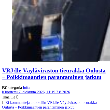
VRJ:lle Väyläviraston tieurakka Oulusta
– Poikkimaantien parantaminen jatkuu
Pääkategoria
Infra
Kirjoitettu 7. elokuuta 2026, 11:19
7.8.2026
Tilaajille
Ei kommentteja
artikkeliin VRJ:lle Väyläviraston tieurakka
Oulusta – Poikkimaantien parantaminen jatkuu