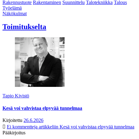
Rakennustuote
Rakentaminen
Suunnittelu
Talotekniikka
Talous
Työelämä
Näkökulmat
Toimitukselta
Tapio Kivistö
Kesä voi vahvistaa elpyvää tunnelmaa
Kirjoitettu
26.6.2026
Ei kommentteja
artikkeliin Kesä voi vahvistaa elpyvää tunnelmaa
Pääkirjoitus