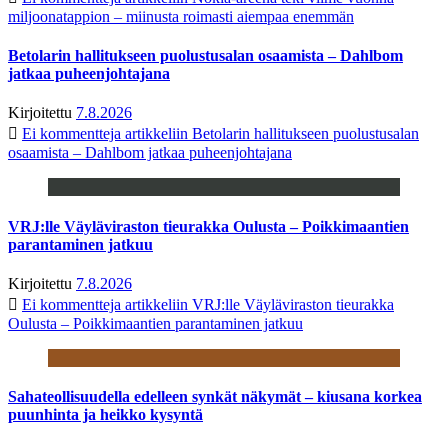
miljoonatappion – miinusta roimasti aiempaa enemmän
Betolarin hallitukseen puolustusalan osaamista – Dahlbom
jatkaa puheenjohtajana
Kirjoitettu
7.8.2026
Ei kommentteja
artikkeliin Betolarin hallitukseen puolustusalan
osaamista – Dahlbom jatkaa puheenjohtajana
VRJ:lle Väyläviraston tieurakka Oulusta – Poikkimaantien
parantaminen jatkuu
Kirjoitettu
7.8.2026
Ei kommentteja
artikkeliin VRJ:lle Väyläviraston tieurakka
Oulusta – Poikkimaantien parantaminen jatkuu
Sahateollisuudella edelleen synkät näkymät – kiusana korkea
puunhinta ja heikko kysyntä