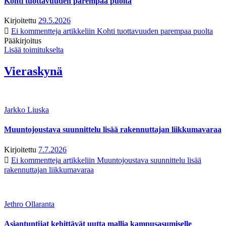
Kohti tuottavuuden parempaa puolta
Kirjoitettu
29.5.2026
Ei kommentteja
artikkeliin Kohti tuottavuuden parempaa puolta
Pääkirjoitus
Lisää toimitukselta
Vieraskynä
Jarkko Liuska
Muuntojoustava suunnittelu lisää rakennuttajan liikkumavaraa
Kirjoitettu
7.7.2026
Ei kommentteja
artikkeliin Muuntojoustava suunnittelu lisää
rakennuttajan liikkumavaraa
Jethro Ollaranta
Asiantuntijat kehittävät uutta mallia kampusasumiselle