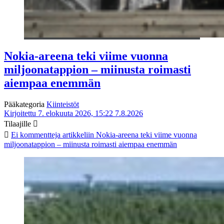
Nokia-areena teki viime vuonna
miljoonatappion – miinusta roimasti
aiempaa enemmän
Pääkategoria
Kiinteistöt
Kirjoitettu 7. elokuuta 2026, 15:22
7.8.2026
Tilaajille
Ei kommentteja
artikkeliin Nokia-areena teki viime vuonna
miljoonatappion – miinusta roimasti aiempaa enemmän