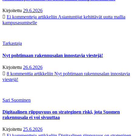
Kirjoitettu
29.6.2026
Ei kommentteja
artikkeliin Asiantuntijat kehittävät uutta mallia
kampusasumiselle
Tarkastaja
Nyt pohtimaan rakennusalan innostavia viestejä!
Kirjoitettu
26.6.2026
8 kommenttia
artikkeliin Nyt pohtimaan rakennusalan innostavia
viestejä!
Sari Suominen
Digitaalinen riippuvuus on strateginen riski, jota Suomen
rakennusala ei voi sivuuttaa
Kirjoitettu
25.6.2026
Ei kommentteja
artikkeliin Digitaalinen riippuvuus on strateginen