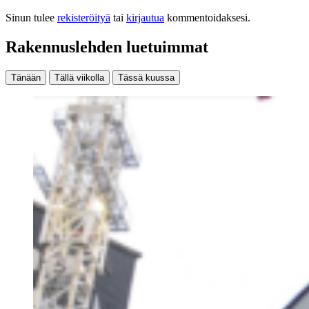
Sinun tulee
rekisteröityä
tai
kirjautua
kommentoidaksesi.
Rakennuslehden luetuimmat
Tänään
Tällä viikolla
Tässä kuussa