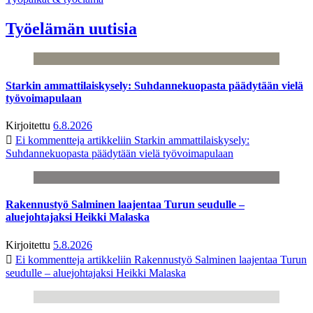
Työelämän uutisia
Starkin ammattilaiskysely: Suhdannekuopasta päädytään vielä
työvoimapulaan
Kirjoitettu
6.8.2026
Ei kommentteja
artikkeliin Starkin ammattilaiskysely:
Suhdannekuopasta päädytään vielä työvoimapulaan
Rakennustyö Salminen laajentaa Turun seudulle –
aluejohtajaksi Heikki Malaska
Kirjoitettu
5.8.2026
Ei kommentteja
artikkeliin Rakennustyö Salminen laajentaa Turun
seudulle – aluejohtajaksi Heikki Malaska