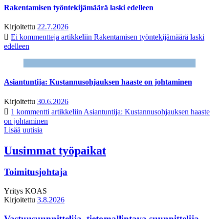
Rakentamisen työntekijämäärä laski edelleen
Kirjoitettu
22.7.2026
Ei kommentteja
artikkeliin Rakentamisen työntekijämäärä laski
edelleen
Asiantuntija: Kustannusohjauksen haaste on johtaminen
Kirjoitettu
30.6.2026
1 kommentti
artikkeliin Asiantuntija: Kustannusohjauksen haaste
on johtaminen
Lisää uutisia
Uusimmat työpaikat
Toimitusjohtaja
Yritys
KOAS
Kirjoitettu
3.8.2026
Vastuusuunnittelija, tietomallintava suunnittelija