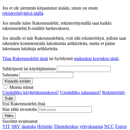
Jos et ole aiemmin kirjautunut sisään, sinun on ensin
rekisteröidyttävä täällä
.
Jos sinulle tulee Rakennuslehti, rekisteröitymällä saat kaikki
rakennuslehti.fi-sisällöt luettavaksesi.
Jos sinulle ei tule Rakennuslehteä, voit silti rekisteröityä, jolloin saat
oikeuden kommentoida lukottomia artikkeleita, mutta et pääse
lukemaan lukittuja artikkeleita.
Tilaa Rakennuslehti tästä
tai hyödynnä
maksuton koejakso tästä
.
Sähköposti tai käyttäjätunnus
Salasana
Kirjaudu sisään
Muista minut
Unohditko käyttäjätunnuksesi?
Unohditko salasanasi?
Rekisteröidy
Sulje
Etsi Rakennuslehti.fistä
Hae tältä sivustolta
Haku
Suositut avainsanat
YIT
SRV
skanska
Helsinki
Tilastokeskus
yrityskauppa
NCC
Espoo