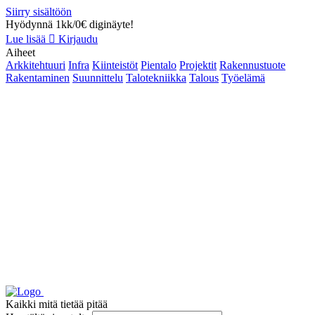
Siirry sisältöön
Hyödynnä 1kk/0€ diginäyte!
Lue lisää
Kirjaudu
Aiheet
Arkkitehtuuri
Infra
Kiinteistöt
Pientalo
Projektit
Rakennustuote
Rakentaminen
Suunnittelu
Talotekniikka
Talous
Työelämä
Kaikki mitä tietää pitää