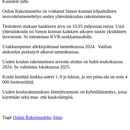
Kuuntele juttu
Oulun Rakennusteho on voittanut Simon kunnan kilpailullisen
neuvottelumenettelyn uuden yhtenäiskoulun rakentamisesta.
Tiedotteen mukaan hankkeen arvo on 10,95 miljoonaa euroa. Uusi
yhtenäiskoulu on Simon kunnan kaikkien aikojen suurin yksittäinen
investointi. Se toteutetaan KVR-urakkamuodolla.
Urakkasopimus allekirjoitetaan tammikuussa 2024. Vanhan
alakoulun purkutyöt alkavat tammikuussa.
Uuden koulun rakentamisen arvioitu aloitus on huhti-toukokuussa
2024. Se valmistuu lokakuussa 2025.
Koulu käsittää luokka-asteet 1–9 ja lukion, ja sen pinta-ala on noin 4
000 bruttoneliötä.
Uuden koulurakennuksen lämmitysmuoto on hybridilämmitys, jossa
käytetään sekä maa- että kaukolämpöä.
Tagit
Oulun Rakennusteho
Simo