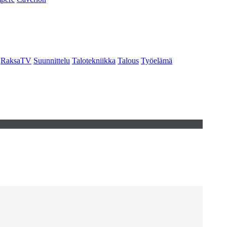
RaksaTV
Suunnittelu
Talotekniikka
Talous
Työelämä