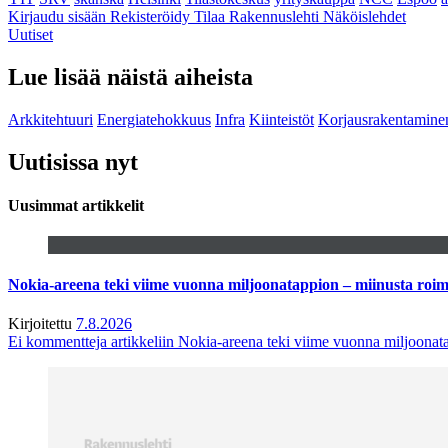
Kirjaudu sisään
Rekisteröidy
Tilaa Rakennuslehti
Näköislehdet
Uutiset
Lue lisää näistä aiheista
Arkkitehtuuri
Energiatehokkuus
Infra
Kiinteistöt
Korjausrakentamine
Uutisissa nyt
Uusimmat artikkelit
Nokia-areena teki viime vuonna miljoonatappion – miinusta ro
Kirjoitettu
7.8.2026
Ei kommentteja
artikkeliin Nokia-areena teki viime vuonna miljoona