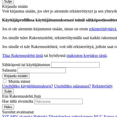
Sulje
Kirjaudu sisään
Voit kirjautua sisään, jos olet jo aiemmin rekisteröitynyt ja sen yhteyde
Käyttäjäprofiilissa käyttäjätunnuksenasi toimii sähköpostiosoittees
Jos et ole aiemmin kirjautunut sisään, sinun on ensin
rekisteröidyttävä 
Jos sinulle tulee Rakennuslehti, rekisteröitymällä saat kaikki rakennusle
Jos sinulle ei tule Rakennuslehteä, voit silti rekisteröityä, jolloin sa
Tilaa Rakennuslehti tästä
tai hyödynnä
maksuton koejakso tästä
.
Sähköposti tai käyttäjätunnus
Salasana
Kirjaudu sisään
Muista minut
Unohditko käyttäjätunnuksesi?
Unohditko salasanasi?
Rekisteröidy
Sulje
Etsi Rakennuslehti.fistä
Hae tältä sivustolta
Haku
Suositut avainsanat
YIT
SRV
skanska
Helsinki
Tilastokeskus
yrityskauppa
NCC
Espoo