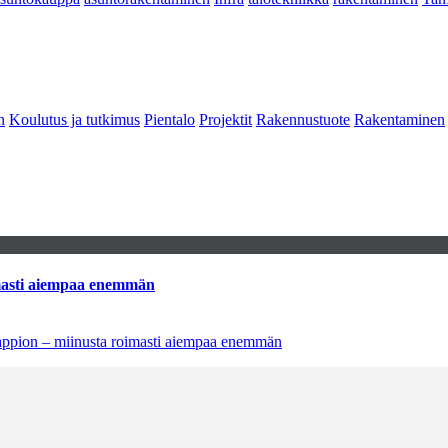
n
Koulutus ja tutkimus
Pientalo
Projektit
Rakennustuote
Rakentaminen
imasti aiempaa enemmän
tappion – miinusta roimasti aiempaa enemmän