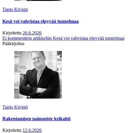
Tapio Kivistö
Kesä voi vahvistaa elpyvää tunnelmaa
Kirjoitettu
26.6.2026
Ei kommentteja
artikkeliin Kesä voi vahvistaa elpyvää tunnelmaa
Pääkirjoitus
Tapio Kivistö
Rakentamisen painopiste keikahti
Kirjoitettu
12.6.2026