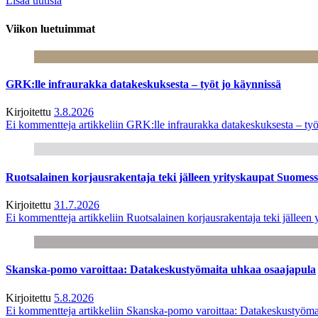
Lisää uutisia
Viikon luetuimmat
GRK:lle infraurakka datakeskuksesta – työt jo käynnissä
Kirjoitettu
3.8.2026
Ei kommentteja
artikkeliin GRK:lle infraurakka datakeskuksesta – työ
Ruotsalainen korjausrakentaja teki jälleen yrityskaupat Suome
Kirjoitettu
31.7.2026
Ei kommentteja
artikkeliin Ruotsalainen korjausrakentaja teki jälle
Skanska-pomo varoittaa: Datakeskustyömaita uhkaa osaajapula
Kirjoitettu
5.8.2026
Ei kommentteja
artikkeliin Skanska-pomo varoittaa: Datakeskustyöma