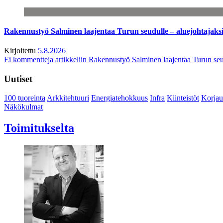
Rakennustyö Salminen laajentaa Turun seudulle – aluejohtajaks
Kirjoitettu
5.8.2026
Ei kommentteja
artikkeliin Rakennustyö Salminen laajentaa Turun seu
Uutiset
100 tuoreinta
Arkkitehtuuri
Energiatehokkuus
Infra
Kiinteistöt
Korjau
Näkökulmat
Toimitukselta