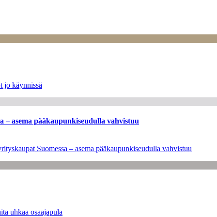
t jo käynnissä
ssa – asema pääkaupunkiseudulla vahvistuu
en yrityskaupat Suomessa – asema pääkaupunkiseudulla vahvistuu
ita uhkaa osaajapula