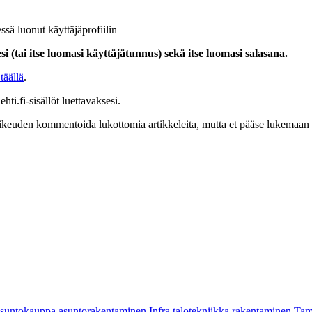
ssä luonut käyttäjäprofiilin
i (tai itse luomasi käyttäjätunnus) sekä itse luomasi salasana.
täällä
.
hti.fi-sisällöt luettavaksesi.
at oikeuden kommentoida lukottomia artikkeleita, mutta et pääse lukemaan l
asuntokauppa
asuntorakentaminen
Infra
talotekniikka
rakentaminen
Tam