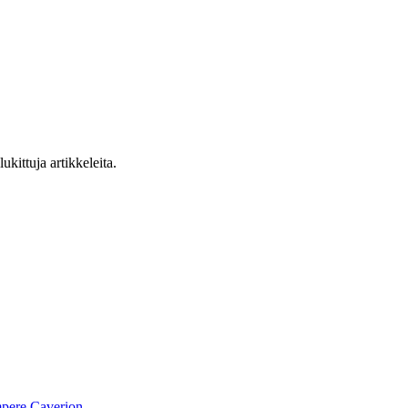
ukittuja artikkeleita.
pere
Caverion