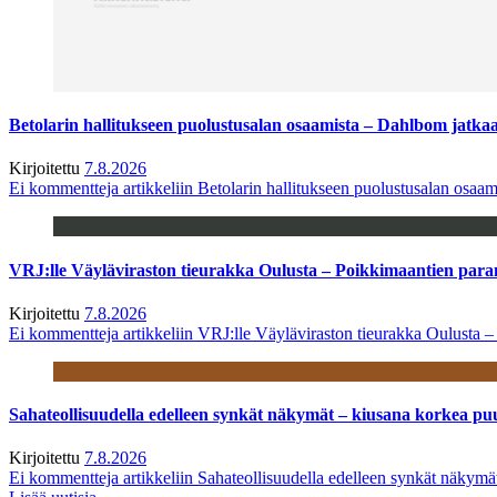
Betolarin hallitukseen puolustusalan osaamista – Dahlbom jatk
Kirjoitettu
7.8.2026
Ei kommentteja
artikkeliin Betolarin hallitukseen puolustusalan osa
VRJ:lle Väyläviraston tieurakka Oulusta – Poikkimaantien par
Kirjoitettu
7.8.2026
Ei kommentteja
artikkeliin VRJ:lle Väyläviraston tieurakka Oulusta 
Sahateollisuudella edelleen synkät näkymät – kiusana korkea pu
Kirjoitettu
7.8.2026
Ei kommentteja
artikkeliin Sahateollisuudella edelleen synkät näkym