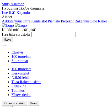
Siirry sisältöön
Hyödynnä 1kk/0€ diginäyte!
Lue lisää
Kirjaudu
Aiheet
Arkkitehtuuri
Infra
Kiinteistöt
Pientalo
Projektit
Rakennustuote
Raken
Kaikki mitä tietää pitää
Hae tältä sivustolta
Haku
Etusivu
100 tuoreinta
Suurimmat
100 tuoreinta
Keskustelut
Näköislehti
Tilaa Rakennuslehti
Uutiskirje
Toimitus
Yhteystiedot
Kirjaudu sisään
Haku