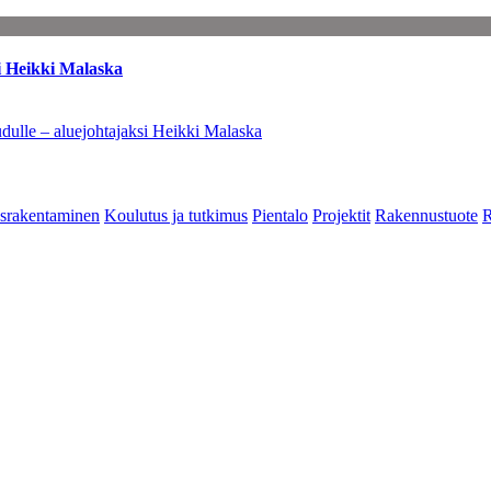
i Heikki Malaska
dulle – aluejohtajaksi Heikki Malaska
srakentaminen
Koulutus ja tutkimus
Pientalo
Projektit
Rakennustuote
R