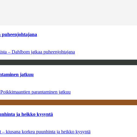
aa puheenjohtajana
amista – Dahlbom jatkaa puheenjohtajana
antaminen jatkuu
– Poikkimaantien parantaminen jatkuu
unhinta ja heikko kysyntä
ät – kiusana korkea puunhinta ja heikko kysyntä