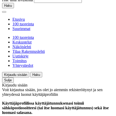
Haku
Etusivu
100 tuoreinta
Suurimmat
100 tuoreinta
Keskustelut
Näköislehti
Tilaa Rakennuslehti
Uutiskirje
Toimitus
Yhteystiedot
Kirjaudu sisään
Haku
Sulje
Kirjaudu sisään
Voit kirjautua sisään, jos olet jo aiemmin rekisteröitynyt ja sen
yhteydessä luonut käyttäjäprofiilin
Käyttäjäprofiilissa käyttäjätunnuksenasi toimii
sähköpostiosoitteesi (tai itse luomasi käyttäjätunnus) sekä itse
luomasi salasana.