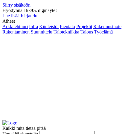
Siirry sisältöön
Hyödynnä 1kk/0€ diginäyte!
Lue lisää
Kirjaudu
Aiheet
Arkkitehtuuri
Infra
Kiinteistöt
Pientalo
Projektit
Rakennustuote
Rakentaminen
Suunnittelu
Talotekniikka
Talous
Työelämä
Kaikki mitä tietää pitää
Hae tältä sivustolta