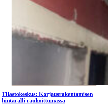
Tilastokeskus: Korjausrakentamisen
hintaralli rauhoittumassa