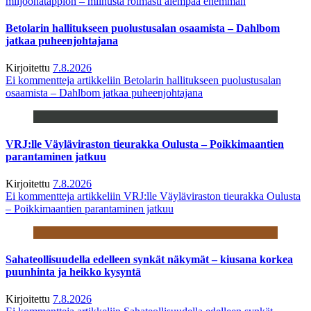
miljoonatappion – miinusta roimasti aiempaa enemmän
Betolarin hallitukseen puolustusalan osaamista – Dahlbom
jatkaa puheenjohtajana
Kirjoitettu
7.8.2026
Ei kommentteja
artikkeliin Betolarin hallitukseen puolustusalan
osaamista – Dahlbom jatkaa puheenjohtajana
VRJ:lle Väyläviraston tieurakka Oulusta – Poikkimaantien
parantaminen jatkuu
Kirjoitettu
7.8.2026
Ei kommentteja
artikkeliin VRJ:lle Väyläviraston tieurakka Oulusta
– Poikkimaantien parantaminen jatkuu
Sahateollisuudella edelleen synkät näkymät – kiusana korkea
puunhinta ja heikko kysyntä
Kirjoitettu
7.8.2026