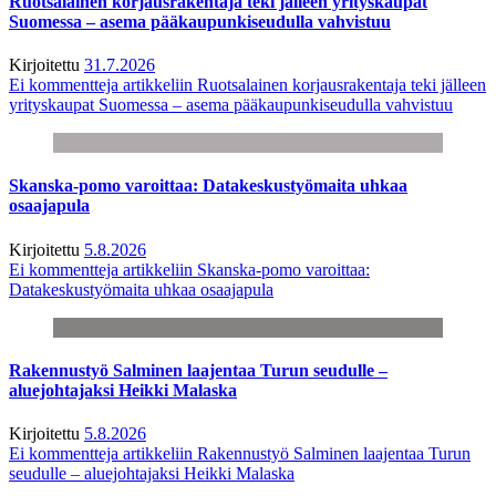
Ruotsalainen korjausrakentaja teki jälleen yrityskaupat
Suomessa – asema pääkaupunkiseudulla vahvistuu
Kirjoitettu
31.7.2026
Ei kommentteja
artikkeliin Ruotsalainen korjausrakentaja teki jälleen
yrityskaupat Suomessa – asema pääkaupunkiseudulla vahvistuu
Skanska-pomo varoittaa: Datakeskustyömaita uhkaa
osaajapula
Kirjoitettu
5.8.2026
Ei kommentteja
artikkeliin Skanska-pomo varoittaa:
Datakeskustyömaita uhkaa osaajapula
Rakennustyö Salminen laajentaa Turun seudulle –
aluejohtajaksi Heikki Malaska
Kirjoitettu
5.8.2026
Ei kommentteja
artikkeliin Rakennustyö Salminen laajentaa Turun
seudulle – aluejohtajaksi Heikki Malaska