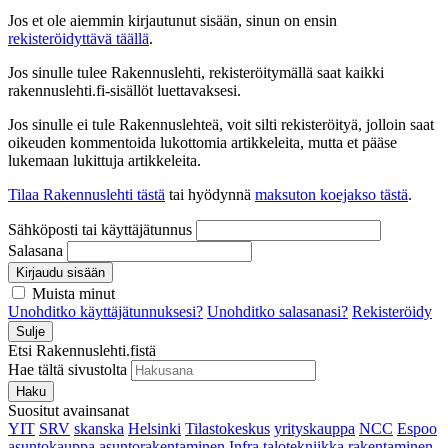
Jos et ole aiemmin kirjautunut sisään, sinun on ensin
rekisteröidyttävä täällä
.
Jos sinulle tulee Rakennuslehti, rekisteröitymällä saat kaikki
rakennuslehti.fi-sisällöt luettavaksesi.
Jos sinulle ei tule Rakennuslehteä, voit silti rekisteröityä, jolloin saat
oikeuden kommentoida lukottomia artikkeleita, mutta et pääse
lukemaan lukittuja artikkeleita.
Tilaa Rakennuslehti tästä
tai hyödynnä
maksuton koejakso tästä
.
Sähköposti tai käyttäjätunnus
Salasana
Kirjaudu sisään
Muista minut
Unohditko käyttäjätunnuksesi?
Unohditko salasanasi?
Rekisteröidy
Sulje
Etsi Rakennuslehti.fistä
Hae tältä sivustolta
Haku
Suositut avainsanat
YIT
SRV
skanska
Helsinki
Tilastokeskus
yrityskauppa
NCC
Espoo
asuntokauppa
asuntorakentaminen
Infra
talotekniikka
rakentaminen