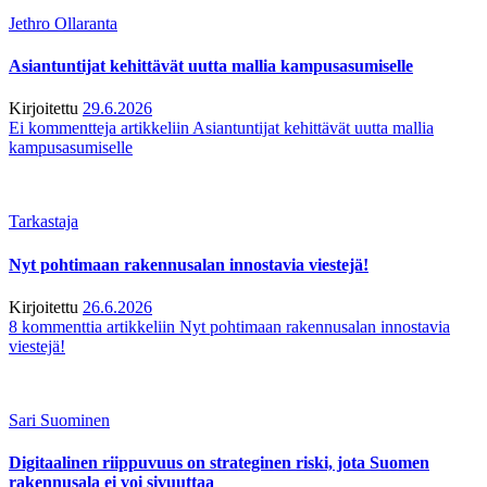
Jethro Ollaranta
Asiantuntijat kehittävät uutta mallia kampusasumiselle
Kirjoitettu
29.6.2026
Ei kommentteja
artikkeliin Asiantuntijat kehittävät uutta mallia
kampusasumiselle
Tarkastaja
Nyt pohtimaan rakennusalan innostavia viestejä!
Kirjoitettu
26.6.2026
8 kommenttia
artikkeliin Nyt pohtimaan rakennusalan innostavia
viestejä!
Sari Suominen
Digitaalinen riippuvuus on strateginen riski, jota Suomen
rakennusala ei voi sivuuttaa