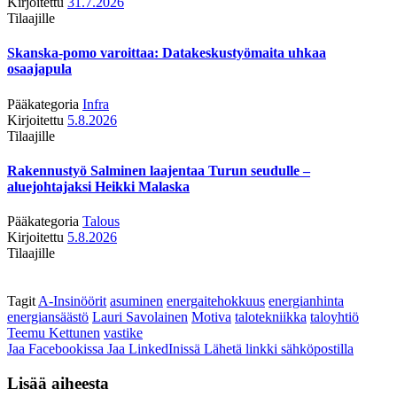
Kirjoitettu
31.7.2026
Tilaajille
Skanska-pomo varoittaa: Datakeskustyömaita uhkaa
osaajapula
Pääkategoria
Infra
Kirjoitettu
5.8.2026
Tilaajille
Rakennustyö Salminen laajentaa Turun seudulle –
aluejohtajaksi Heikki Malaska
Pääkategoria
Talous
Kirjoitettu
5.8.2026
Tilaajille
Tagit
A-Insinöörit
asuminen
energaitehokkuus
energianhinta
energiansäästö
Lauri Savolainen
Motiva
talotekniikka
taloyhtiö
Teemu Kettunen
vastike
Jaa Facebookissa
Jaa LinkedInissä
Lähetä linkki sähköpostilla
Lisää aiheesta