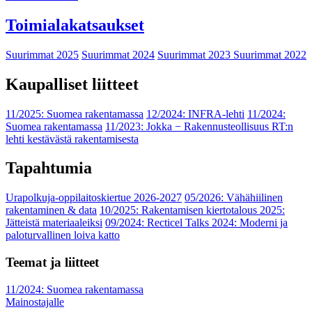
Toimialakatsaukset
Suurimmat 2025
Suurimmat 2024
Suurimmat 2023
Suurimmat 2022
Kaupalliset liitteet
11/2025: Suomea rakentamassa
12/2024: INFRA-lehti
11/2024:
Suomea rakentamassa
11/2023: Jokka − Rakennusteollisuus RT:n
lehti kestävästä rakentamisesta
Tapahtumia
Urapolkuja-oppilaitoskiertue 2026-2027
05/2026: Vähähiilinen
rakentaminen & data
10/2025: Rakentamisen kiertotalous 2025:
Jätteistä materiaaleiksi
09/2024: Recticel Talks 2024: Moderni ja
paloturvallinen loiva katto
Teemat ja liitteet
11/2024: Suomea rakentamassa
Mainostajalle