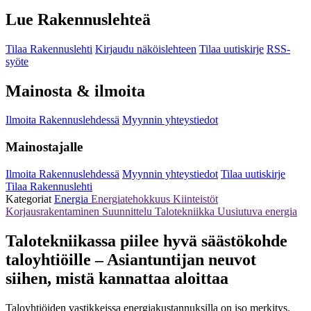
Lue Rakennuslehteä
Tilaa Rakennuslehti
Kirjaudu näköislehteen
Tilaa uutiskirje
RSS-
syöte
Mainosta & ilmoita
Ilmoita Rakennuslehdessä
Myynnin yhteystiedot
Mainostajalle
Ilmoita Rakennuslehdessä
Myynnin yhteystiedot
Tilaa uutiskirje
Tilaa Rakennuslehti
Kategoriat
Energia
Energiatehokkuus
Kiinteistöt
Korjausrakentaminen
Suunnittelu
Talotekniikka
Uusiutuva energia
Talotekniikassa piilee hyvä säästökohde
taloyhtiöille – Asiantuntijan neuvot
siihen, mistä kannattaa aloittaa
Taloyhtiöiden vastikkeissa energiakustannuksilla on iso merkitys.