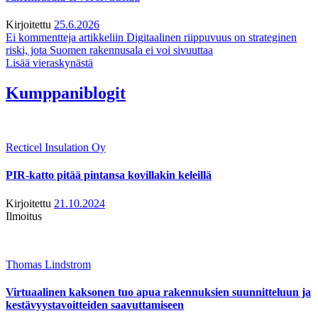
Kirjoitettu
25.6.2026
Ei kommentteja
artikkeliin Digitaalinen riippuvuus on strateginen
riski, jota Suomen rakennusala ei voi sivuuttaa
Lisää vieraskynästä
Kumppaniblogit
Recticel Insulation Oy
PIR-katto pitää pintansa kovillakin keleillä
Kirjoitettu
21.10.2024
Ilmoitus
Thomas Lindstrom
Virtuaalinen kaksonen tuo apua rakennuksien suunnitteluun ja
kestävyystavoitteiden saavuttamiseen