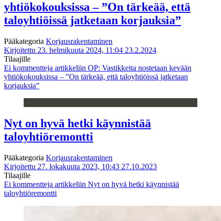
yhtiökokouksissa – ”On tärkeää, että
taloyhtiöissä jatketaan korjauksia”
Pääkategoria
Korjausrakentaminen
Kirjoitettu 23. helmikuuta 2024, 11:04
23.2.2024
Tilaajille
Ei kommentteja
artikkeliin OP: Vastikkeita nostetaan kevään
yhtiökokouksissa – ”On tärkeää, että taloyhtiöissä jatketaan
korjauksia”
Nyt on hyvä hetki käynnistää
taloyhtiöremontti
Pääkategoria
Korjausrakentaminen
Kirjoitettu 27. lokakuuta 2023, 10:43
27.10.2023
Tilaajille
Ei kommentteja
artikkeliin Nyt on hyvä hetki käynnistää
taloyhtiöremontti