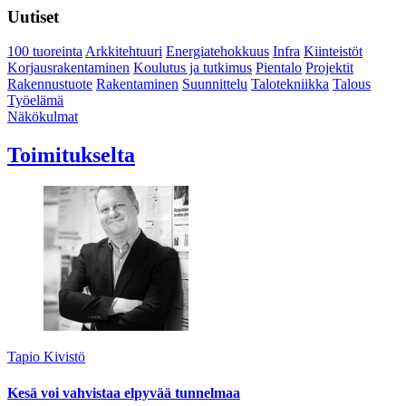
Uutiset
100 tuoreinta
Arkkitehtuuri
Energiatehokkuus
Infra
Kiinteistöt
Korjausrakentaminen
Koulutus ja tutkimus
Pientalo
Projektit
Rakennustuote
Rakentaminen
Suunnittelu
Talotekniikka
Talous
Työelämä
Näkökulmat
Toimitukselta
Tapio Kivistö
Kesä voi vahvistaa elpyvää tunnelmaa