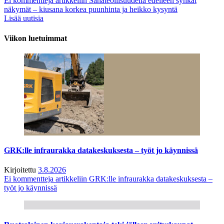
Ei kommentteja
artikkeliin Sahateollisuudella edelleen synkät
näkymät – kiusana korkea puunhinta ja heikko kysyntä
Lisää uutisia
Viikon luetuimmat
GRK:lle infraurakka datakeskuksesta – työt jo käynnissä
Kirjoitettu
3.8.2026
Ei kommentteja
artikkeliin GRK:lle infraurakka datakeskuksesta –
työt jo käynnissä