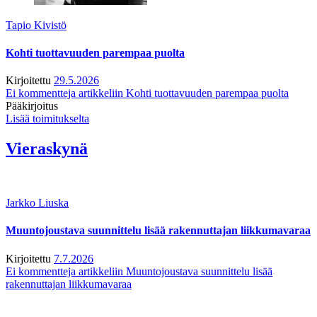
Tapio Kivistö
Kohti tuottavuuden parempaa puolta
Kirjoitettu
29.5.2026
Ei kommentteja
artikkeliin Kohti tuottavuuden parempaa puolta
Pääkirjoitus
Lisää toimitukselta
Vieraskynä
Jarkko Liuska
Muuntojoustava suunnittelu lisää rakennuttajan liikkumavaraa
Kirjoitettu
7.7.2026
Ei kommentteja
artikkeliin Muuntojoustava suunnittelu lisää
rakennuttajan liikkumavaraa