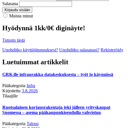
Salasana
Kirjaudu sisään
Muista minut
Hyödynnä 1kk/0€ diginäyte!
Tutustu tästä
Unohditko käyttäjätunnuksesi?
Unohditko salasanasi?
Rekisteröidy
Luetuimmat artikkelit
GRK:lle infraurakka datakeskuksesta – työt jo käynnissä
Pääkategoria
Infra
Kirjoitettu
3.8.2026
Tilaajille
Ruotsalainen korjausrakentaja teki jälleen yrityskaupat
Suomessa – asema pääkaupunkiseudulla vahvistuu
Pääkategoria
Talous