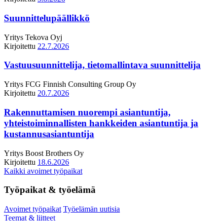
Suunnittelupäällikkö
Yritys
Tekova Oyj
Kirjoitettu
22.7.2026
Vastuusuunnittelija, tietomallintava suunnittelija
Yritys
FCG Finnish Consulting Group Oy
Kirjoitettu
20.7.2026
Rakennuttamisen nuorempi asiantuntija,
yhteistoiminnallisten hankkeiden asiantuntija ja
kustannusasiantuntija
Yritys
Boost Brothers Oy
Kirjoitettu
18.6.2026
Kaikki avoimet työpaikat
Työpaikat & työelämä
Avoimet työpaikat
Työelämän uutisia
Teemat & liitteet