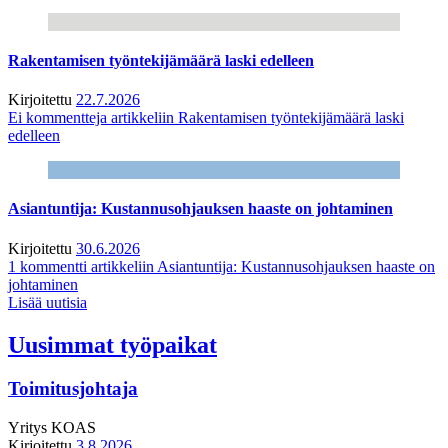
Rakentamisen työntekijämäärä laski edelleen
Kirjoitettu
22.7.2026
Ei kommentteja
artikkeliin Rakentamisen työntekijämäärä laski
edelleen
Asiantuntija: Kustannusohjauksen haaste on johtaminen
Kirjoitettu
30.6.2026
1 kommentti
artikkeliin Asiantuntija: Kustannusohjauksen haaste on
johtaminen
Lisää uutisia
Uusimmat työpaikat
Toimitusjohtaja
Yritys
KOAS
Kirjoitettu
3.8.2026