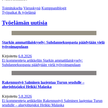
Toimitukselta
Vieraskynä
Kumppaniblogit
Työpaikat & työelämä
Työelämän uutisia
Starkin ammattilaiskysely: Suhdannekuopasta päädytään vielä
työvoimapulaan
Kirjoitettu
6.8.2026
Ei kommentteja
artikkeliin Starkin ammattilaiskysely:
Suhdannekuopasta päädytään vielä työvoimapulaan
Rakennustyö Salminen laajentaa Turun seudulle –
aluejohtajaksi Heikki Malaska
Kirjoitettu
5.8.2026
Ei kommentteja
artikkeliin Rakennustyö Salminen laajentaa Turun
seudulle – aluejohtajaksi Heikki Malaska