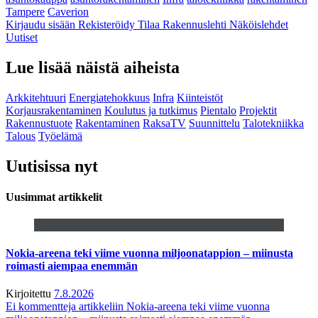
Tampere
Caverion
Kirjaudu sisään
Rekisteröidy
Tilaa Rakennuslehti
Näköislehdet
Uutiset
Lue lisää näistä aiheista
Arkkitehtuuri
Energiatehokkuus
Infra
Kiinteistöt
Korjausrakentaminen
Koulutus ja tutkimus
Pientalo
Projektit
Rakennustuote
Rakentaminen
RaksaTV
Suunnittelu
Talotekniikka
Talous
Työelämä
Uutisissa nyt
Uusimmat artikkelit
Nokia-areena teki viime vuonna miljoonatappion – miinusta
roimasti aiempaa enemmän
Kirjoitettu
7.8.2026
Ei kommentteja
artikkeliin Nokia-areena teki viime vuonna