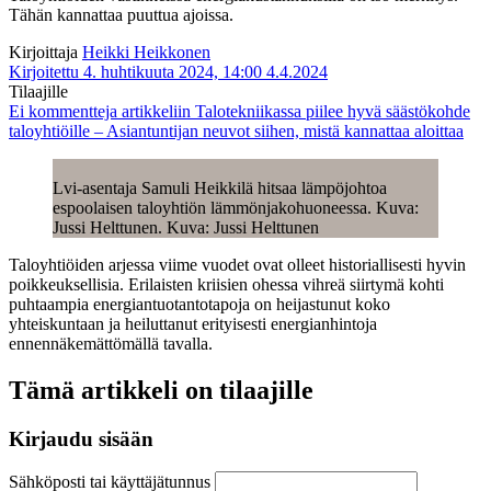
Tähän kannattaa puuttua ajoissa.
Kirjoittaja
Heikki Heikkonen
Kirjoitettu 4. huhtikuuta 2024, 14:00
4.4.2024
Tilaajille
Ei kommentteja
artikkeliin Talotekniikassa piilee hyvä säästökohde
taloyhtiöille – Asiantuntijan neuvot siihen, mistä kannattaa aloittaa
Lvi-asentaja Samuli Heikkilä hitsaa lämpöjohtoa
espoolaisen taloyhtiön lämmönjakohuoneessa. Kuva:
Jussi Helttunen. Kuva: Jussi Helttunen
Taloyhtiöiden arjessa viime vuodet ovat olleet historiallisesti hyvin
poikkeuksellisia. Erilaisten kriisien ohessa vihreä siirtymä kohti
puhtaampia energiantuotantotapoja on heijastunut koko
yhteiskuntaan ja heiluttanut erityisesti energianhintoja
ennennäkemättömällä tavalla.
Tämä artikkeli on tilaajille
Kirjaudu sisään
Sähköposti tai käyttäjätunnus