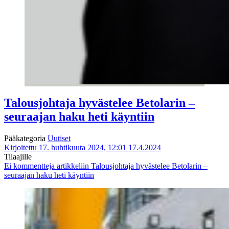
Talousjohtaja hyvästelee Betolarin –
seuraajan haku heti käyntiin
Pääkategoria
Uutiset
Kirjoitettu 17. huhtikuuta 2024, 12:01
17.4.2024
Tilaajille
Ei kommentteja
artikkeliin Talousjohtaja hyvästelee Betolarin –
seuraajan haku heti käyntiin