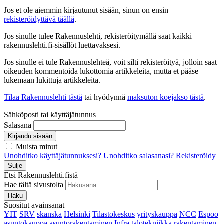
Jos et ole aiemmin kirjautunut sisään, sinun on ensin
rekisteröidyttävä täällä
.
Jos sinulle tulee Rakennuslehti, rekisteröitymällä saat kaikki
rakennuslehti.fi-sisällöt luettavaksesi.
Jos sinulle ei tule Rakennuslehteä, voit silti rekisteröityä, jolloin saat
oikeuden kommentoida lukottomia artikkeleita, mutta et pääse
lukemaan lukittuja artikkeleita.
Tilaa Rakennuslehti tästä
tai hyödynnä
maksuton koejakso tästä
.
Sähköposti tai käyttäjätunnus
Salasana
Kirjaudu sisään
Muista minut
Unohditko käyttäjätunnuksesi?
Unohditko salasanasi?
Rekisteröidy
Sulje
Etsi Rakennuslehti.fistä
Hae tältä sivustolta
Haku
Suositut avainsanat
YIT
SRV
skanska
Helsinki
Tilastokeskus
yrityskauppa
NCC
Espoo
asuntokauppa
asuntorakentaminen
Infra
talotekniikka
rakentaminen