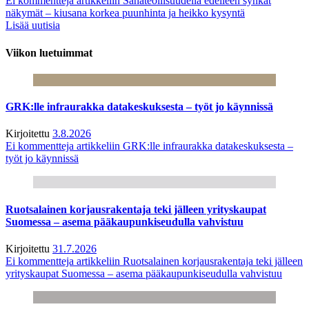
Ei kommentteja
artikkeliin Sahateollisuudella edelleen synkät
näkymät – kiusana korkea puunhinta ja heikko kysyntä
Lisää uutisia
Viikon luetuimmat
GRK:lle infraurakka datakeskuksesta – työt jo käynnissä
Kirjoitettu
3.8.2026
Ei kommentteja
artikkeliin GRK:lle infraurakka datakeskuksesta –
työt jo käynnissä
Ruotsalainen korjausrakentaja teki jälleen yrityskaupat
Suomessa – asema pääkaupunkiseudulla vahvistuu
Kirjoitettu
31.7.2026
Ei kommentteja
artikkeliin Ruotsalainen korjausrakentaja teki jälleen
yrityskaupat Suomessa – asema pääkaupunkiseudulla vahvistuu