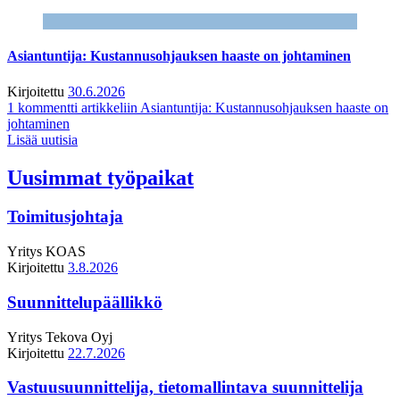
Asiantuntija: Kustannusohjauksen haaste on johtaminen
Kirjoitettu
30.6.2026
1 kommentti
artikkeliin Asiantuntija: Kustannusohjauksen haaste on
johtaminen
Lisää uutisia
Uusimmat työpaikat
Toimitusjohtaja
Yritys
KOAS
Kirjoitettu
3.8.2026
Suunnittelupäällikkö
Yritys
Tekova Oyj
Kirjoitettu
22.7.2026
Vastuusuunnittelija, tietomallintava suunnittelija