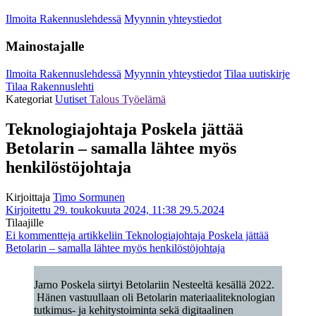
Ilmoita Rakennuslehdessä
Myynnin yhteystiedot
Mainostajalle
Ilmoita Rakennuslehdessä
Myynnin yhteystiedot
Tilaa uutiskirje
Tilaa Rakennuslehti
Kategoriat
Uutiset
Talous
Työelämä
Teknologiajohtaja Poskela jättää
Betolarin – samalla lähtee myös
henkilöstöjohtaja
Kirjoittaja
Timo Sormunen
Kirjoitettu 29. toukokuuta 2024, 11:38
29.5.2024
Tilaajille
Ei kommentteja
artikkeliin Teknologiajohtaja Poskela jättää
Betolarin – samalla lähtee myös henkilöstöjohtaja
Jarno Poskela siirtyi Betolariin Nesteeltä kesällä 2022.
Hänen vastuullaan oli Betolarin materiaaliteknologian
tutkimus- ja kehitystoiminta sekä digitaalinen