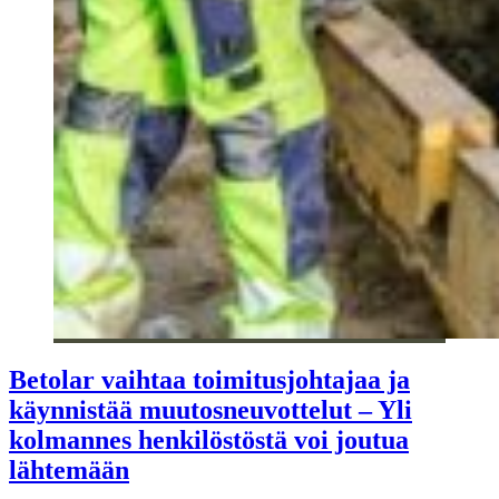
Betolar vaihtaa toimitusjohtajaa ja
käynnistää muutosneuvottelut – Yli
kolmannes henkilöstöstä voi joutua
lähtemään