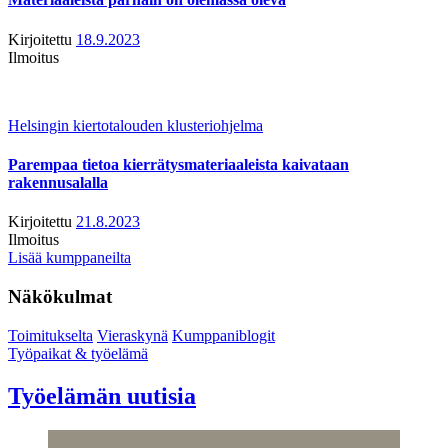
Kirjoitettu
18.9.2023
Ilmoitus
Helsingin kiertotalouden klusteriohjelma
Parempaa tietoa kierrätysmateriaaleista kaivataan
rakennusalalla
Kirjoitettu
21.8.2023
Ilmoitus
Lisää kumppaneilta
Näkökulmat
Toimitukselta
Vieraskynä
Kumppaniblogit
Työpaikat & työelämä
Työelämän uutisia