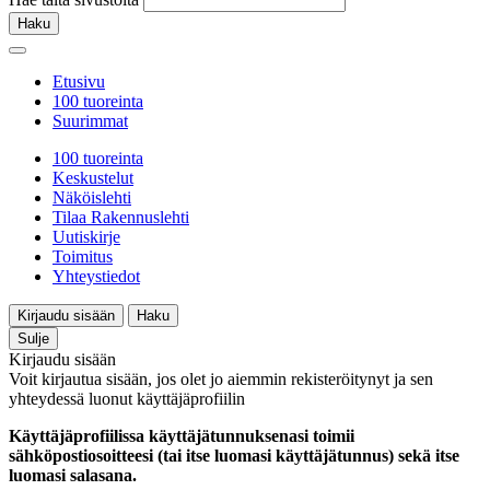
Haku
Etusivu
100 tuoreinta
Suurimmat
100 tuoreinta
Keskustelut
Näköislehti
Tilaa Rakennuslehti
Uutiskirje
Toimitus
Yhteystiedot
Kirjaudu sisään
Haku
Sulje
Kirjaudu sisään
Voit kirjautua sisään, jos olet jo aiemmin rekisteröitynyt ja sen
yhteydessä luonut käyttäjäprofiilin
Käyttäjäprofiilissa käyttäjätunnuksenasi toimii
sähköpostiosoitteesi (tai itse luomasi käyttäjätunnus) sekä itse
luomasi salasana.