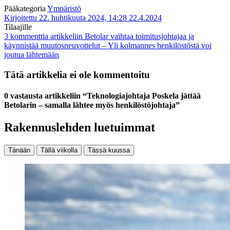
Pääkategoria
Ympäristö
Kirjoitettu 22. huhtikuuta 2024, 14:28
22.4.2024
Tilaajille
3 kommenttia
artikkeliin Betolar vaihtaa toimitusjohtajaa ja
käynnistää muutosneuvottelut – Yli kolmannes henkilöstöstä voi
joutua lähtemään
Tätä artikkelia ei ole kommentoitu
0 vastausta artikkeliin “Teknologiajohtaja Poskela jättää
Betolarin – samalla lähtee myös henkilöstöjohtaja”
Rakennuslehden luetuimmat
Tänään
Tällä viikolla
Tässä kuussa