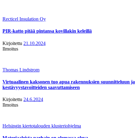
Recticel Insulation Oy
PIR-katto pitää pintansa kovillakin keleillä
Kirjoitettu
21.10.2024
Ilmoitus
Thomas Lindstrom
Virtuaalinen kaksonen tuo apua rakennuksien suunnitteluun ja
kestävyystavoitteiden saavuttamiseen
Kirjoitettu
24.6.2024
Ilmoitus
Helsingin kiertotalouden klusteriohjelma
Materiaaleista parhain on olemassa oleva