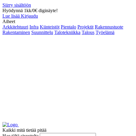
Siirry sisältöön
Hyödynnä 1kk/0€ diginäyte!
Lue lisää
Kirjaudu
Aiheet
Arkkitehtuuri
Infra
Kiinteistöt
Pientalo
Projektit
Rakennustuote
Rakentaminen
Suunnittelu
Talotekniikka
Talous
Työelämä
Kaikki mitä tietää pitää
Hae tältä sivustolta