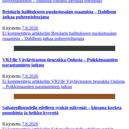
miljoonatappion – miinusta roimasti aiempaa enemmän
Betolarin hallitukseen puolustusalan osaamista – Dahlbom
jatkaa puheenjohtajana
Kirjoitettu
7.8.2026
Ei kommentteja
artikkeliin Betolarin hallitukseen puolustusalan
osaamista – Dahlbom jatkaa puheenjohtajana
VRJ:lle Väyläviraston tieurakka Oulusta – Poikkimaantien
parantaminen jatkuu
Kirjoitettu
7.8.2026
Ei kommentteja
artikkeliin VRJ:lle Väyläviraston tieurakka Oulusta
– Poikkimaantien parantaminen jatkuu
Sahateollisuudella edelleen synkät näkymät – kiusana korkea
puunhinta ja heikko kysyntä
Kirjoitettu
7.8.2026