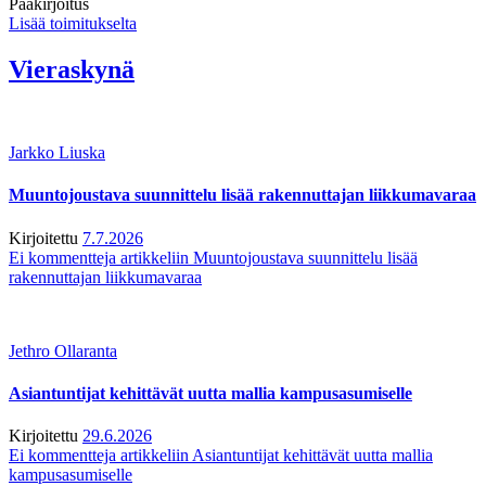
Pääkirjoitus
Lisää toimitukselta
Vieraskynä
Jarkko Liuska
Muuntojoustava suunnittelu lisää rakennuttajan liikkumavaraa
Kirjoitettu
7.7.2026
Ei kommentteja
artikkeliin Muuntojoustava suunnittelu lisää
rakennuttajan liikkumavaraa
Jethro Ollaranta
Asiantuntijat kehittävät uutta mallia kampusasumiselle
Kirjoitettu
29.6.2026
Ei kommentteja
artikkeliin Asiantuntijat kehittävät uutta mallia
kampusasumiselle