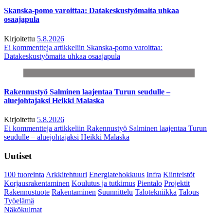
Skanska-pomo varoittaa: Datakeskustyömaita uhkaa
osaajapula
Kirjoitettu
5.8.2026
Ei kommentteja
artikkeliin Skanska-pomo varoittaa:
Datakeskustyömaita uhkaa osaajapula
Rakennustyö Salminen laajentaa Turun seudulle –
aluejohtajaksi Heikki Malaska
Kirjoitettu
5.8.2026
Ei kommentteja
artikkeliin Rakennustyö Salminen laajentaa Turun
seudulle – aluejohtajaksi Heikki Malaska
Uutiset
100 tuoreinta
Arkkitehtuuri
Energiatehokkuus
Infra
Kiinteistöt
Korjausrakentaminen
Koulutus ja tutkimus
Pientalo
Projektit
Rakennustuote
Rakentaminen
Suunnittelu
Talotekniikka
Talous
Työelämä
Näkökulmat