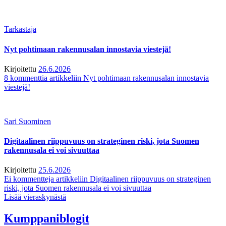
Tarkastaja
Nyt pohtimaan rakennusalan innostavia viestejä!
Kirjoitettu
26.6.2026
8 kommenttia
artikkeliin Nyt pohtimaan rakennusalan innostavia
viestejä!
Sari Suominen
Digitaalinen riippuvuus on strateginen riski, jota Suomen
rakennusala ei voi sivuuttaa
Kirjoitettu
25.6.2026
Ei kommentteja
artikkeliin Digitaalinen riippuvuus on strateginen
riski, jota Suomen rakennusala ei voi sivuuttaa
Lisää vieraskynästä
Kumppaniblogit