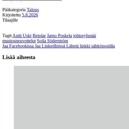
Pääkategoria
Talous
Kirjoitettu
5.8.2026
Tilaajille
Tagit
Antti Uski
Betolar
Jarno Poskela
johtoryhmää
muutosneuvottelut
Soila Söderström
Jaa Facebookissa
Jaa LinkedInissä
Lähetä linkki sähköpostilla
Lisää aiheesta