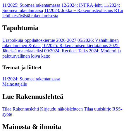
11/2025: Suomea rakentamassa
12/2024: INFRA-lehti
11/2024:
Suomea rakentamassa
11/2023: Jokka − Rakennusteollisuus RT:n
lehti kestävästä rakentamisesta
Tapahtumia
Urapolkuja-oppilaitoskiertue 2026-2027
05/2026: Vähähiilinen
rakentaminen & data
10/2025: Rakentamisen kiertotalous 2025:
Jätteistä materiaaleiksi
09/2024: Recticel Talks 2024: Moderni ja
paloturvallinen loiva katto
Teemat ja liitteet
11/2024: Suomea rakentamassa
Mainostajalle
Lue Rakennuslehteä
Tilaa Rakennuslehti
Kirjaudu näköislehteen
Tilaa uutiskirje
RSS-
syöte
Mainosta & ilmoita