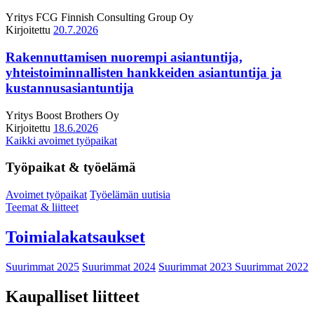
Yritys
FCG Finnish Consulting Group Oy
Kirjoitettu
20.7.2026
Rakennuttamisen nuorempi asiantuntija,
yhteistoiminnallisten hankkeiden asiantuntija ja
kustannusasiantuntija
Yritys
Boost Brothers Oy
Kirjoitettu
18.6.2026
Kaikki avoimet työpaikat
Työpaikat & työelämä
Avoimet työpaikat
Työelämän uutisia
Teemat & liitteet
Toimialakatsaukset
Suurimmat 2025
Suurimmat 2024
Suurimmat 2023
Suurimmat 2022
Kaupalliset liitteet