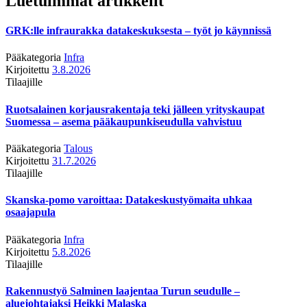
Luetuimmat artikkelit
GRK:lle infraurakka datakeskuksesta – työt jo käynnissä
Pääkategoria
Infra
Kirjoitettu
3.8.2026
Tilaajille
Ruotsalainen korjausrakentaja teki jälleen yrityskaupat
Suomessa – asema pääkaupunkiseudulla vahvistuu
Pääkategoria
Talous
Kirjoitettu
31.7.2026
Tilaajille
Skanska-pomo varoittaa: Datakeskustyömaita uhkaa
osaajapula
Pääkategoria
Infra
Kirjoitettu
5.8.2026
Tilaajille
Rakennustyö Salminen laajentaa Turun seudulle –
aluejohtajaksi Heikki Malaska