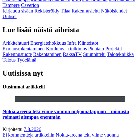
Tampere
Caverion
Kirjaudu sisään
Rekisteröidy
Tilaa Rakennuslehti
Näköislehdet
Uutiset
Lue lisää näistä aiheista
Arkkitehtuuri
Energiatehokkuus
Infra
Kiinteistöt
Korjausrakentaminen
Koulutus ja tutkimus
Pientalo
Projektit
Rakennustuote
Rakentaminen
RaksaTV
Suunnittelu
Talotekniikka
Talous
Työelämä
Uutisissa nyt
Uusimmat artikkelit
Nokia-areena teki viime vuonna miljoonatappion – miinusta
roimasti aiempaa enemmän
Kirjoitettu
7.8.2026
Ei kommentteja
artikkeliin Nokia-areena teki viime vuonna