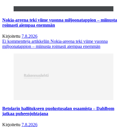
Nokia-areena teki viime vuonna miljoonatappion – miinusta
roimasti aiempaa enemmän
Kirjoitettu
7.8.2026
Ei kommentteja
artikkeliin Nokia-areena teki viime vuonna
miljoonatappion – miinusta roimasti aiempaa enemmän
Betolarin hallitukseen puolustusalan osaamista – Dahlbom
jatkaa puheenjohtajana
Kirjoitettu
7.8.2026