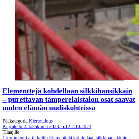
Elementtejä kohdellaan silkkihansikkain
– purettavan tamperelaistalon osat saavat
uuden elämän uudiskohteissa
Pääkategoria
Kiertotalous
Kirjoitettu 2. lokakuuta 2023, 6:12
2.10.2023
Tilaajille
1 kommentti
artikkeliin Elementtejä kohdellaan silkkihansikkain –