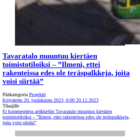
Tavaratalo muuntuu kiertäen
toimistotiloiksi – ”Ilmeni, ettei
rakenteissa edes ole teräspalkkeja, joita
voisi siirtää”
Pääkategoria
Projektit
Kirjoitettu 20. joulukuuta 2023, 6:00
20.12.2023
Tilaajille
Ei kommentteja
artikkeliin Tavaratalo muuntuu kiertäen
toimistotiloiksi – ”Ilmeni, ettei rakenteissa edes ole teräspalkkeja,
joita voisi siirtää”