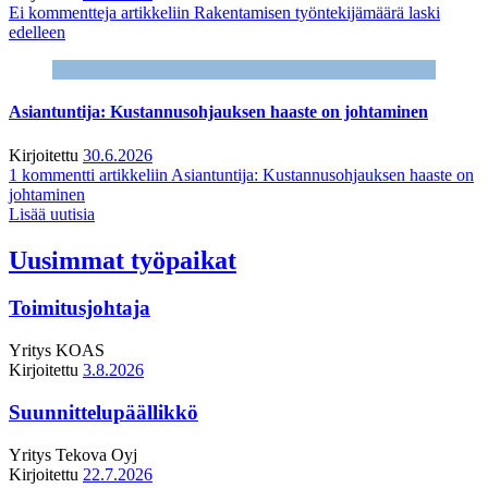
Ei kommentteja
artikkeliin Rakentamisen työntekijämäärä laski
edelleen
Asiantuntija: Kustannusohjauksen haaste on johtaminen
Kirjoitettu
30.6.2026
1 kommentti
artikkeliin Asiantuntija: Kustannusohjauksen haaste on
johtaminen
Lisää uutisia
Uusimmat työpaikat
Toimitusjohtaja
Yritys
KOAS
Kirjoitettu
3.8.2026
Suunnittelupäällikkö
Yritys
Tekova Oyj
Kirjoitettu
22.7.2026