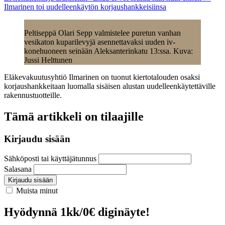
Ilmarinen toi uudelleenkäytön korjaushankkeisiinsa
Peltiseppä Olari Sepp valmistelee puretun vanhan
vesikaton kuparilevyjä asennettavaksi uuden iv-
konehuoneen seinään Aleksanterinkatu 13:ssa. Kuva:
Jussi Helttunen
Eläkevakuutusyhtiö Ilmarinen on tuonut kiertotalouden osaksi
korjaushankkeitaan luomalla sisäisen alustan uudelleenkäytettäville
rakennustuotteille.
Tämä artikkeli on tilaajille
Kirjaudu sisään
Sähköposti tai käyttäjätunnus
Salasana
Kirjaudu sisään
Muista minut
Hyödynnä 1kk/0€ diginäyte!