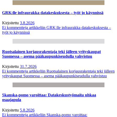
GRK:lle infraurakka datakeskuksesta – työt jo käynnissä
Kirjoitettu
3.8.2026
Ei kommentteja
artikkeliin GRK:lle infraurakka datakeskuksesta –
työt jo käynnissä
Ruotsalainen korjausrakentaja teki jälleen yrityskaupat
Suomessa – asema pääkaupunkiseudulla vahvistuu
Kirjoitettu
31.7.2026
Ei kommentteja
artikkeliin Ruotsalainen korjausrakentaja teki jälleen
yrityskaupat Suomessa – asema pääkaupunkiseudulla vahvistuu
Skanska-pomo varoittaa: Datakeskustyömaita uhkaa
osaajapula
Kirjoitettu
5.8.2026
Ei kommentteja
artikkeliin Skanska-pomo varoittaa: