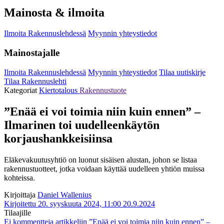
Mainosta & ilmoita
Ilmoita Rakennuslehdessä
Myynnin yhteystiedot
Mainostajalle
Ilmoita Rakennuslehdessä
Myynnin yhteystiedot
Tilaa uutiskirje
Tilaa Rakennuslehti
Kategoriat
Kiertotalous
Rakennustuote
”Enää ei voi toimia niin kuin ennen” –
Ilmarinen toi uudelleenkäytön
korjaushankkeisiinsa
Eläkevakuutusyhtiö on luonut sisäisen alustan, johon se listaa
rakennustuotteet, jotka voidaan käyttää uudelleen yhtiön muissa
kohteissa.
Kirjoittaja
Daniel Wallenius
Kirjoitettu 20. syyskuuta 2024, 11:00
20.9.2024
Tilaajille
Ei kommentteja
artikkeliin ”Enää ei voi toimia niin kuin ennen” –