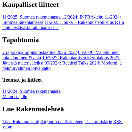
Kaupalliset liitteet
11/2025: Suomea rakentamassa
12/2024: INFRA-lehti
11/2024:
Suomea rakentamassa
11/2023: Jokka − Rakennusteollisuus RT:n
lehti kestävästä rakentamisesta
Tapahtumia
Urapolkuja-oppilaitoskiertue 2026-2027
05/2026: Vähähiilinen
rakentaminen & data
10/2025: Rakentamisen kiertotalous 2025:
Jätteistä materiaaleiksi
09/2024: Recticel Talks 2024: Moderni ja
paloturvallinen loiva katto
Teemat ja liitteet
11/2024: Suomea rakentamassa
Mainostajalle
Lue Rakennuslehteä
Tilaa Rakennuslehti
Kirjaudu näköislehteen
Tilaa uutiskirje
RSS-
syöte