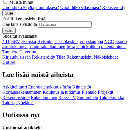
Muista minut
Unohditko käyttäjätunnuksesi?
Unohditko salasanasi?
Rekisteröidy
Sulje
Etsi Rakennuslehti.fistä
Hae tältä sivustolta
Haku
Suositut avainsanat
YIT
SRV
skanska
Helsinki
Tilastokeskus
yrityskauppa
NCC
Espoo
asuntokauppa
asuntorakentaminen
Infra
talotekniikka
rakentaminen
Tampere
Caverion
Kirjaudu sisään
Rekisteröidy
Tilaa Rakennuslehti
Näköislehdet
Uutiset
Lue lisää näistä aiheista
Arkkitehtuuri
Energiatehokkuus
Infra
Kiinteistöt
Korjausrakentaminen
Koulutus ja tutkimus
Pientalo
Projektit
Rakennustuote
Rakentaminen
RaksaTV
Suunnittelu
Talotekniikka
Talous
Työelämä
Uutisissa nyt
Uusimmat artikkelit