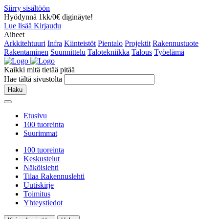
Siirry sisältöön
Hyödynnä 1kk/0€ diginäyte!
Lue lisää
Kirjaudu
Aiheet
Arkkitehtuuri
Infra
Kiinteistöt
Pientalo
Projektit
Rakennustuote
Rakentaminen
Suunnittelu
Talotekniikka
Talous
Työelämä
Kaikki mitä tietää pitää
Hae tältä sivustolta
Haku
Etusivu
100 tuoreinta
Suurimmat
100 tuoreinta
Keskustelut
Näköislehti
Tilaa Rakennuslehti
Uutiskirje
Toimitus
Yhteystiedot