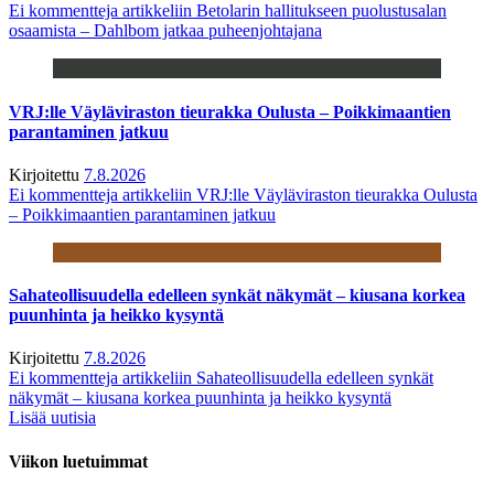
Ei kommentteja
artikkeliin Betolarin hallitukseen puolustusalan
osaamista – Dahlbom jatkaa puheenjohtajana
VRJ:lle Väyläviraston tieurakka Oulusta – Poikkimaantien
parantaminen jatkuu
Kirjoitettu
7.8.2026
Ei kommentteja
artikkeliin VRJ:lle Väyläviraston tieurakka Oulusta
– Poikkimaantien parantaminen jatkuu
Sahateollisuudella edelleen synkät näkymät – kiusana korkea
puunhinta ja heikko kysyntä
Kirjoitettu
7.8.2026
Ei kommentteja
artikkeliin Sahateollisuudella edelleen synkät
näkymät – kiusana korkea puunhinta ja heikko kysyntä
Lisää uutisia
Viikon luetuimmat