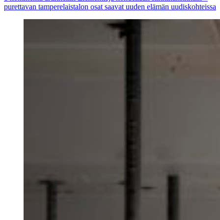
purettavan tamperelaistalon osat saavat uuden elämän uudiskohteissa