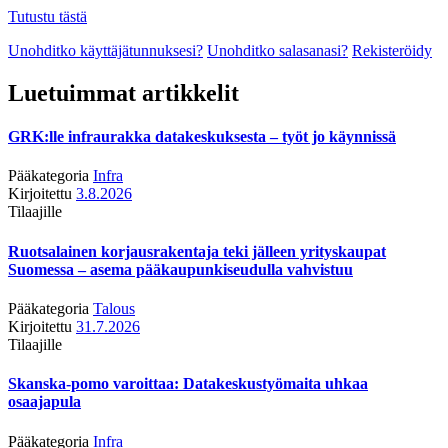
Tutustu tästä
Unohditko käyttäjätunnuksesi?
Unohditko salasanasi?
Rekisteröidy
Luetuimmat artikkelit
GRK:lle infraurakka datakeskuksesta – työt jo käynnissä
Pääkategoria
Infra
Kirjoitettu
3.8.2026
Tilaajille
Ruotsalainen korjausrakentaja teki jälleen yrityskaupat
Suomessa – asema pääkaupunkiseudulla vahvistuu
Pääkategoria
Talous
Kirjoitettu
31.7.2026
Tilaajille
Skanska-pomo varoittaa: Datakeskustyömaita uhkaa
osaajapula
Pääkategoria
Infra