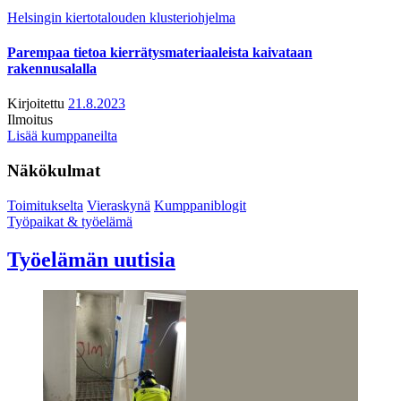
Helsingin kiertotalouden klusteriohjelma
Parempaa tietoa kierrätysmateriaaleista kaivataan
rakennusalalla
Kirjoitettu
21.8.2023
Ilmoitus
Lisää kumppaneilta
Näkökulmat
Toimitukselta
Vieraskynä
Kumppaniblogit
Työpaikat & työelämä
Työelämän uutisia