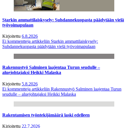
Starkin ammattilaiskysely: Suhdannekuopasta päädytään vielä
työvoimapulaan
Kirjoitettu
6.8.2026
Ei kommentteja
artikkeliin Starkin ammattilaiskysely:
Suhdannekuopasta päädytään vielä työvoimapulaan
Rakennustyö Salminen laajentaa Turun seudulle –
aluejohtajaksi Heikki Malaska
Kirjoitettu
5.8.2026
Ei kommentteja
artikkeliin Rakennustyö Salminen laajentaa Turun
seudulle – aluejohtajaksi Heikki Malaska
Rakentamisen työntekijämäärä laski edelleen
Kirjoitettu
22.7.2026