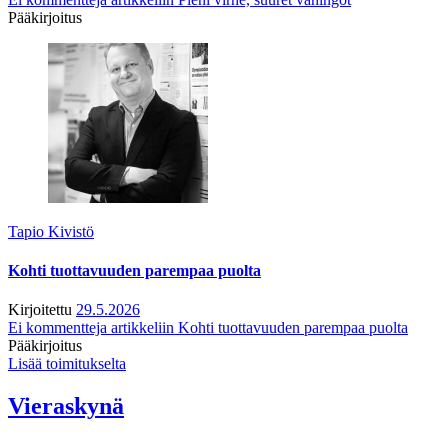
Pääkirjoitus
Tapio Kivistö
Kohti tuottavuuden parempaa puolta
Kirjoitettu
29.5.2026
Ei kommentteja
artikkeliin Kohti tuottavuuden parempaa puolta
Pääkirjoitus
Lisää toimitukselta
Vieraskynä