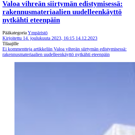
Valoa vihreän siirtymän edistymisessä:
rakennusmateriaalien uudelleenkäyttö
nytkähti eteenpäin
Pääkategoria
Ympäristö
Kirjoitettu 14. joulukuuta 2023, 16:15
14.12.2023
Tilaajille
Ei kommentteja
artikkeliin Valoa vihreän siirtymän edistymisessä:
rakennusmateriaalien uudelleenkäyttö nytkähti eteenpäin