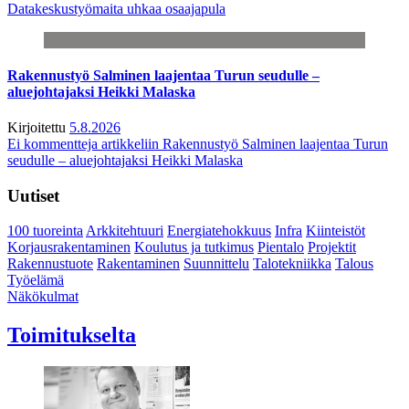
Datakeskustyömaita uhkaa osaajapula
Rakennustyö Salminen laajentaa Turun seudulle –
aluejohtajaksi Heikki Malaska
Kirjoitettu
5.8.2026
Ei kommentteja
artikkeliin Rakennustyö Salminen laajentaa Turun
seudulle – aluejohtajaksi Heikki Malaska
Uutiset
100 tuoreinta
Arkkitehtuuri
Energiatehokkuus
Infra
Kiinteistöt
Korjausrakentaminen
Koulutus ja tutkimus
Pientalo
Projektit
Rakennustuote
Rakentaminen
Suunnittelu
Talotekniikka
Talous
Työelämä
Näkökulmat
Toimitukselta