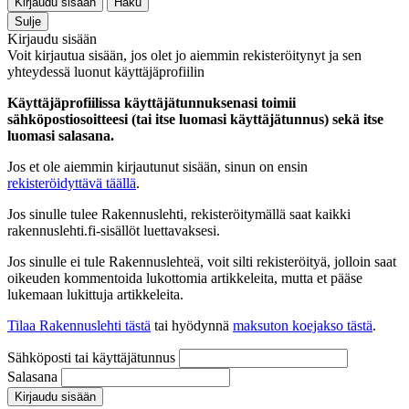
Kirjaudu sisään
Haku
Sulje
Kirjaudu sisään
Voit kirjautua sisään, jos olet jo aiemmin rekisteröitynyt ja sen
yhteydessä luonut käyttäjäprofiilin
Käyttäjäprofiilissa käyttäjätunnuksenasi toimii
sähköpostiosoitteesi (tai itse luomasi käyttäjätunnus) sekä itse
luomasi salasana.
Jos et ole aiemmin kirjautunut sisään, sinun on ensin
rekisteröidyttävä täällä
.
Jos sinulle tulee Rakennuslehti, rekisteröitymällä saat kaikki
rakennuslehti.fi-sisällöt luettavaksesi.
Jos sinulle ei tule Rakennuslehteä, voit silti rekisteröityä, jolloin saat
oikeuden kommentoida lukottomia artikkeleita, mutta et pääse
lukemaan lukittuja artikkeleita.
Tilaa Rakennuslehti tästä
tai hyödynnä
maksuton koejakso tästä
.
Sähköposti tai käyttäjätunnus
Salasana
Kirjaudu sisään