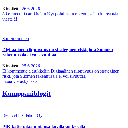
Kirjoitettu
26.6.2026
8 kommenttia
artikkeliin Nyt pohtimaan rakennusalan innostavia
viestejä!
Sari Suominen
Digitaalinen riippuvuus on strateginen riski, jota Suomen
rakennusala ei voi sivuuttaa
Kirjoitettu
25.6.2026
Ei kommentteja
artikkeliin Digitaalinen riippuvuus on strateginen
riski, jota Suomen rakennusala ei voi sivuuttaa
Lisää vieraskynästä
Kumppaniblogit
Recticel Insulation Oy
PIR-katto pitää pintansa kovillakin keleillä