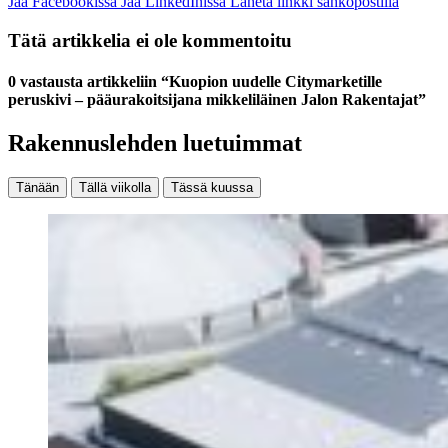
Jaa Facebookissa
Jaa LinkedInissä
Lähetä linkki sähköpostilla
Tätä artikkelia ei ole kommentoitu
0 vastausta artikkeliin “Kuopion uudelle Citymarketille
peruskivi – pääurakoitsijana mikkeliläinen Jalon Rakentajat”
Rakennuslehden luetuimmat
Tänään
Tällä viikolla
Tässä kuussa