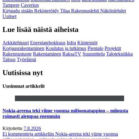
Tampere
Caverion
Kirjaudu sisään
Rekisteröidy
Tilaa Rakennuslehti
Näköislehdet
Uutiset
Lue lisää näistä aiheista
Arkkitehtuuri
Energiatehokkuus
Infra
Kiinteistöt
Korjausrakentaminen
Koulutus ja tutkimus
Pientalo
Projektit
Rakennustuote
Rakentaminen
RaksaTV
Suunnittelu
Talotekniikka
Talous
Työelämä
Uutisissa nyt
Uusimmat artikkelit
Nokia-areena teki viime vuonna miljoonatappion – miinusta
roimasti aiempaa enemmän
Kirjoitettu
7.8.2026
Ei kommentteja
artikkeliin Nokia-areena teki viime vuonna