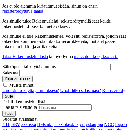
Jos et ole aiemmin kirjautunut sisään, sinun on ensin
rekisteröidyttävä täällä
.
Jos sinulle tulee Rakennuslehti, rekisteröitymällä saat kaikki
rakennuslehti.fi-sisällöt luettavaksesi.
Jos sinulle ei tule Rakennuslehteä, voit silti rekisteröityä, jolloin saat
oikeuden kommentoida lukottomia artikkeleita, mutta et pääse
lukemaan lukittuja artikkeleita.
Tilaa Rakennuslehti tästä
tai hyödynnä
maksuton koejakso tästä
.
Sähköposti tai käyttäjätunnus
Salasana
Kirjaudu sisään
Muista minut
Unohditko käyttäjätunnuksesi?
Unohditko salasanasi?
Rekisteröidy
Sulje
Etsi Rakennuslehti.fistä
Hae tältä sivustolta
Haku
Suositut avainsanat
YIT
SRV
skanska
Helsinki
Tilastokeskus
yrityskauppa
NCC
Espoo
asuntokauppa
asuntorakentaminen
Infra
talotekniikka
rakentaminen