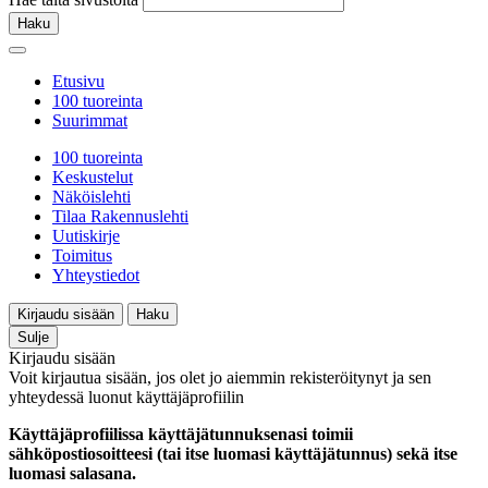
Haku
Etusivu
100 tuoreinta
Suurimmat
100 tuoreinta
Keskustelut
Näköislehti
Tilaa Rakennuslehti
Uutiskirje
Toimitus
Yhteystiedot
Kirjaudu sisään
Haku
Sulje
Kirjaudu sisään
Voit kirjautua sisään, jos olet jo aiemmin rekisteröitynyt ja sen
yhteydessä luonut käyttäjäprofiilin
Käyttäjäprofiilissa käyttäjätunnuksenasi toimii
sähköpostiosoitteesi (tai itse luomasi käyttäjätunnus) sekä itse
luomasi salasana.