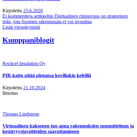
Kirjoitettu
25.6.2026
Ei kommentteja
artikkeliin Digitaalinen riippuvuus on strateginen
riski, jota Suomen rakennusala ei voi sivuuttaa
Lisää vieraskynästä
Kumppaniblogit
Recticel Insulation Oy
PIR-katto pitää pintansa kovillakin keleillä
Kirjoitettu
21.10.2024
Ilmoitus
Thomas Lindstrom
Virtuaalinen kaksonen tuo apua rakennuksien suunnitteluun ja
kestävyystavoitteiden saavuttamiseen