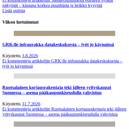
Ei kommentteja
artikkeliin Sahateollisuudella edelleen synkät
näkymät – kiusana korkea puunhinta ja heikko kysyntä
Lisää uutisia
Viikon luetuimmat
GRK:lle infraurakka datakeskuksesta – työt jo käynnissä
Kirjoitettu
3.8.2026
Ei kommentteja
artikkeliin GRK:lle infraurakka datakeskuksesta –
työt jo käynnissä
Ruotsalainen korjausrakentaja teki jälleen yrityskaupat
Suomessa – asema pääkaupunkiseudulla vahvistuu
Kirjoitettu
31.7.2026
Ei kommentteja
artikkeliin Ruotsalainen korjausrakentaja teki jälleen
yrityskaupat Suomessa – asema pääkaupunkiseudulla vahvistuu