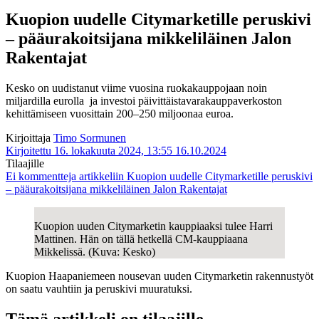
Kuopion uudelle Citymarketille peruskivi
– pääurakoitsijana mikkeliläinen Jalon
Rakentajat
Kesko on uudistanut viime vuosina ruokakauppojaan noin
miljardilla eurolla ja investoi päivittäistavarakauppaverkoston
kehittämiseen vuosittain 200–250 miljoonaa euroa.
Kirjoittaja
Timo Sormunen
Kirjoitettu 16. lokakuuta 2024, 13:55
16.10.2024
Tilaajille
Ei kommentteja
artikkeliin Kuopion uudelle Citymarketille peruskivi
– pääurakoitsijana mikkeliläinen Jalon Rakentajat
Kuopion uuden Citymarketin kauppiaaksi tulee Harri
Mattinen. Hän on tällä hetkellä CM-kauppiaana
Mikkelissä. (Kuva: Kesko)
Kuopion Haapaniemeen nousevan uuden Citymarketin rakennustyöt
on saatu vauhtiin ja peruskivi muuratuksi.
Tämä artikkeli on tilaajille