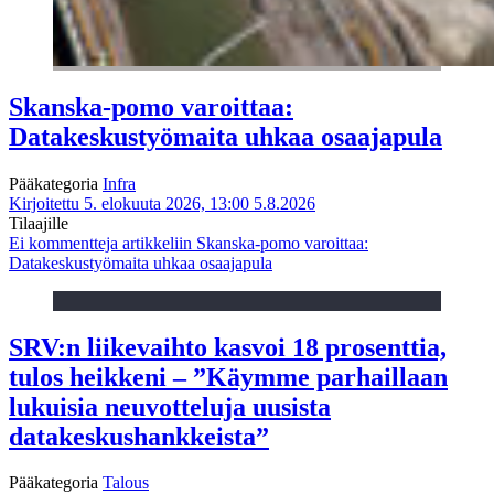
Skanska-pomo varoittaa:
Datakeskustyömaita uhkaa osaajapula
Pääkategoria
Infra
Kirjoitettu 5. elokuuta 2026, 13:00
5.8.2026
Tilaajille
Ei kommentteja
artikkeliin Skanska-pomo varoittaa:
Datakeskustyömaita uhkaa osaajapula
SRV:n liikevaihto kasvoi 18 prosenttia,
tulos heikkeni – ”Käymme parhaillaan
lukuisia neuvotteluja uusista
datakeskushankkeista”
Pääkategoria
Talous