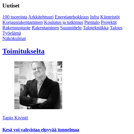
Uutiset
100 tuoreinta
Arkkitehtuuri
Energiatehokkuus
Infra
Kiinteistöt
Korjausrakentaminen
Koulutus ja tutkimus
Pientalo
Projektit
Rakennustuote
Rakentaminen
Suunnittelu
Talotekniikka
Talous
Työelämä
Näkökulmat
Toimitukselta
Tapio Kivistö
Kesä voi vahvistaa elpyvää tunnelmaa