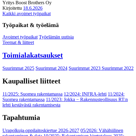
Yritys
Boost Brothers Oy
Kirjoitettu
18.6.2026
Kaikki avoimet työpaikat
Työpaikat & työelämä
Avoimet työpaikat
Työelämän uutisia
Teemat & liitteet
Toimialakatsaukset
Suurimmat 2025
Suurimmat 2024
Suurimmat 2023
Suurimmat 2022
Kaupalliset liitteet
11/2025: Suomea rakentamassa
12/2024: INFRA-lehti
11/2024:
Suomea rakentamassa
11/2023: Jokka − Rakennusteollisuus RT:n
lehti kestävästä rakentamisesta
Tapahtumia
Urapolkuja-oppilaitoskiertue 2026-2027
05/2026: Vähähiilinen
rakentaminen & data
10/2025: Rakentamisen kiertotalous 2025: