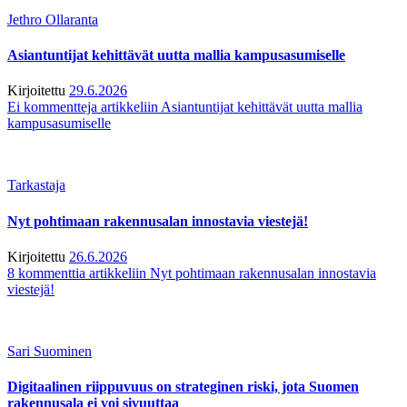
Jethro Ollaranta
Asiantuntijat kehittävät uutta mallia kampusasumiselle
Kirjoitettu
29.6.2026
Ei kommentteja
artikkeliin Asiantuntijat kehittävät uutta mallia
kampusasumiselle
Tarkastaja
Nyt pohtimaan rakennusalan innostavia viestejä!
Kirjoitettu
26.6.2026
8 kommenttia
artikkeliin Nyt pohtimaan rakennusalan innostavia
viestejä!
Sari Suominen
Digitaalinen riippuvuus on strateginen riski, jota Suomen
rakennusala ei voi sivuuttaa