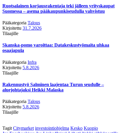
Ruotsalainen korjausrakentaja teki jälleen yrityskaupat
Suomessa – asema pääkaupunkiseudulla vahvistuu
Pääkategoria
Talous
Kirjoitettu
31.7.2026
Tilaajille
Skanska-pomo varoittaa: Datakeskustyömaita uhkaa
osaajapula
Pääkategoria
Infra
Kirjoitettu
5.8.2026
Tilaajille
Rakennustyö Salminen laajentaa Turun seudulle –
aluejohtajaksi Heikki Malaska
Pääkategoria
Talous
Kirjoitettu
5.8.2026
Tilaajille
Tagit
Citymarket
investointiohjelma
Kesko
Kuopio