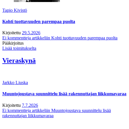
Tapio Kivistö
Kohti tuottavuuden parempaa puolta
Kirjoitettu
29.5.2026
Ei kommentteja
artikkeliin Kohti tuottavuuden parempaa puolta
Pääkirjoitus
Lisää toimitukselta
Vieraskynä
Jarkko Liuska
Muuntojoustava suunnittelu lisää rakennuttajan liikkumavaraa
Kirjoitettu
7.7.2026
Ei kommentteja
artikkeliin Muuntojoustava suunnittelu lisää
rakennuttajan liikkumavaraa