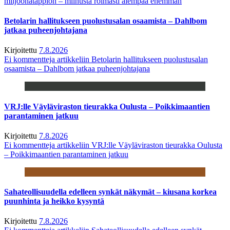
miljoonatappion – miinusta roimasti aiempaa enemmän
Betolarin hallitukseen puolustusalan osaamista – Dahlbom
jatkaa puheenjohtajana
Kirjoitettu
7.8.2026
Ei kommentteja
artikkeliin Betolarin hallitukseen puolustusalan
osaamista – Dahlbom jatkaa puheenjohtajana
VRJ:lle Väyläviraston tieurakka Oulusta – Poikkimaantien
parantaminen jatkuu
Kirjoitettu
7.8.2026
Ei kommentteja
artikkeliin VRJ:lle Väyläviraston tieurakka Oulusta
– Poikkimaantien parantaminen jatkuu
Sahateollisuudella edelleen synkät näkymät – kiusana korkea
puunhinta ja heikko kysyntä
Kirjoitettu
7.8.2026