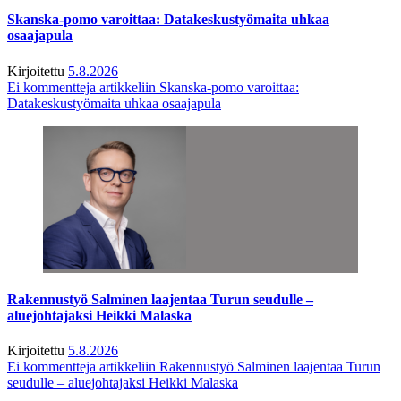
Skanska-pomo varoittaa: Datakeskustyömaita uhkaa
osaajapula
Kirjoitettu
5.8.2026
Ei kommentteja
artikkeliin Skanska-pomo varoittaa:
Datakeskustyömaita uhkaa osaajapula
Rakennustyö Salminen laajentaa Turun seudulle –
aluejohtajaksi Heikki Malaska
Kirjoitettu
5.8.2026
Ei kommentteja
artikkeliin Rakennustyö Salminen laajentaa Turun
seudulle – aluejohtajaksi Heikki Malaska