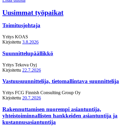
Lisää uutisia
Uusimmat työpaikat
Toimitusjohtaja
Yritys
KOAS
Kirjoitettu
3.8.2026
Suunnittelupäällikkö
Yritys
Tekova Oyj
Kirjoitettu
22.7.2026
Vastuusuunnittelija, tietomallintava suunnittelija
Yritys
FCG Finnish Consulting Group Oy
Kirjoitettu
20.7.2026
Rakennuttamisen nuorempi asiantuntija,
yhteistoiminnallisten hankkeiden asiantuntija ja
kustannusasiantuntija