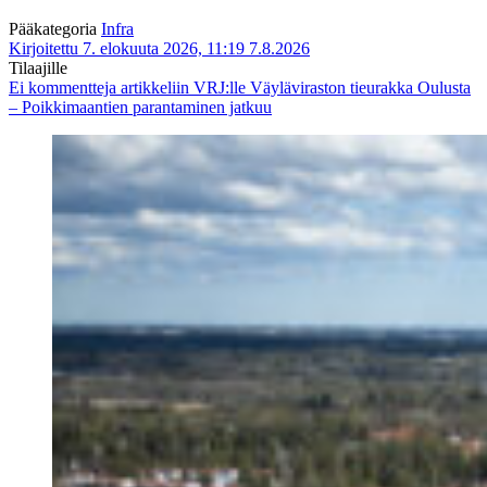
Pääkategoria
Infra
Kirjoitettu 7. elokuuta 2026, 11:19
7.8.2026
Tilaajille
Ei kommentteja
artikkeliin VRJ:lle Väyläviraston tieurakka Oulusta
– Poikkimaantien parantaminen jatkuu