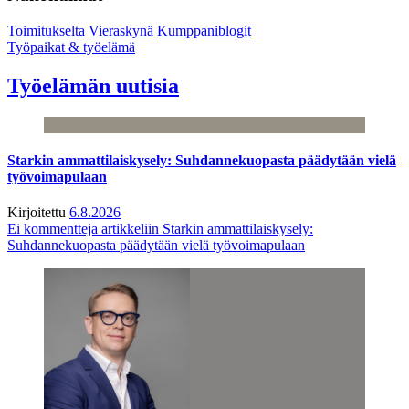
Toimitukselta
Vieraskynä
Kumppaniblogit
Työpaikat & työelämä
Työelämän uutisia
Starkin ammattilaiskysely: Suhdannekuopasta päädytään vielä
työvoimapulaan
Kirjoitettu
6.8.2026
Ei kommentteja
artikkeliin Starkin ammattilaiskysely:
Suhdannekuopasta päädytään vielä työvoimapulaan