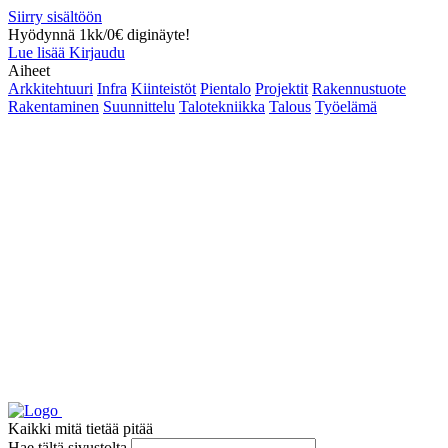
Siirry sisältöön
Hyödynnä 1kk/0€ diginäyte!
Lue lisää
Kirjaudu
Aiheet
Arkkitehtuuri
Infra
Kiinteistöt
Pientalo
Projektit
Rakennustuote
Rakentaminen
Suunnittelu
Talotekniikka
Talous
Työelämä
Kaikki mitä tietää pitää
Hae tältä sivustolta