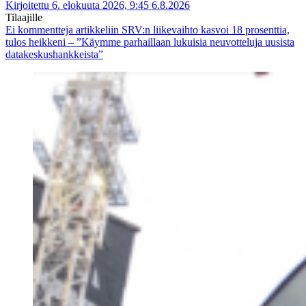
Kirjoitettu 6. elokuuta 2026, 9:45
6.8.2026
Tilaajille
Ei kommentteja
artikkeliin SRV:n liikevaihto kasvoi 18 prosenttia,
tulos heikkeni – ”Käymme parhaillaan lukuisia neuvotteluja uusista
datakeskushankkeista”