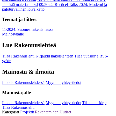
Jätteistä materiaaleiksi
09/2024: Recticel Talks 2024: Moderni ja
paloturvallinen loiva katto
Teemat ja liitteet
11/2024: Suomea rakentamassa
Mainostajalle
Lue Rakennuslehteä
Tilaa Rakennuslehti
Kirjaudu näköislehteen
Tilaa uutiskirje
RSS-
syöte
Mainosta & ilmoita
Ilmoita Rakennuslehdessä
Myynnin yhteystiedot
Mainostajalle
Ilmoita Rakennuslehdessä
Myynnin yhteystiedot
Tilaa uutiskirje
Tilaa Rakennuslehti
Kategoriat
Projektit
Rakentaminen
Uutiset