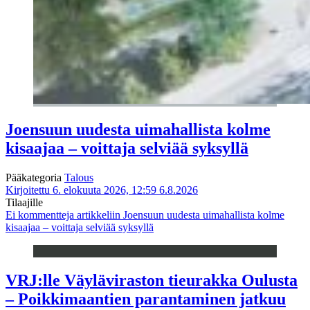
Joensuun uudesta uimahallista kolme
kisaajaa – voittaja selviää syksyllä
Pääkategoria
Talous
Kirjoitettu 6. elokuuta 2026, 12:59
6.8.2026
Tilaajille
Ei kommentteja
artikkeliin Joensuun uudesta uimahallista kolme
kisaajaa – voittaja selviää syksyllä
VRJ:lle Väyläviraston tieurakka Oulusta
– Poikkimaantien parantaminen jatkuu