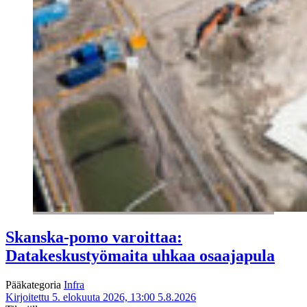
Skanska-pomo varoittaa:
Datakeskustyömaita uhkaa osaajapula
Pääkategoria
Infra
Kirjoitettu 5. elokuuta 2026, 13:00
5.8.2026