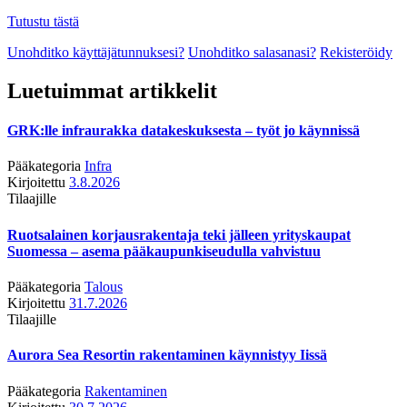
Tutustu tästä
Unohditko käyttäjätunnuksesi?
Unohditko salasanasi?
Rekisteröidy
Luetuimmat artikkelit
GRK:lle infraurakka datakeskuksesta – työt jo käynnissä
Pääkategoria
Infra
Kirjoitettu
3.8.2026
Tilaajille
Ruotsalainen korjausrakentaja teki jälleen yrityskaupat
Suomessa – asema pääkaupunkiseudulla vahvistuu
Pääkategoria
Talous
Kirjoitettu
31.7.2026
Tilaajille
Aurora Sea Resortin rakentaminen käynnistyy Iissä
Pääkategoria
Rakentaminen