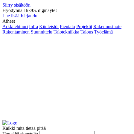
Siirry sisältöön
Hyödynnä 1kk/0€ diginäyte!
Lue lisää
Kirjaudu
Aiheet
Arkkitehtuuri
Infra
Kiinteistöt
Pientalo
Projektit
Rakennustuote
Rakentaminen
Suunnittelu
Talotekniikka
Talous
Työelämä
Kaikki mitä tietää pitää
Hae tältä sivustolta