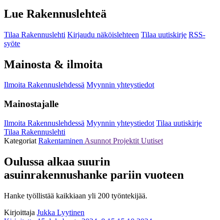
Lue Rakennuslehteä
Tilaa Rakennuslehti
Kirjaudu näköislehteen
Tilaa uutiskirje
RSS-
syöte
Mainosta & ilmoita
Ilmoita Rakennuslehdessä
Myynnin yhteystiedot
Mainostajalle
Ilmoita Rakennuslehdessä
Myynnin yhteystiedot
Tilaa uutiskirje
Tilaa Rakennuslehti
Kategoriat
Rakentaminen
Asunnot
Projektit
Uutiset
Oulussa alkaa suurin
asuinrakennushanke pariin vuoteen
Hanke työllistää kaikkiaan yli 200 työntekijää.
Kirjoittaja
Jukka Lyytinen