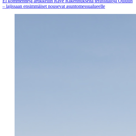
Ei kommentteja
artikkeliin Rave Rakennukselta terassitaloja Ouluun
– lajissaan ensimmäiset nousevat asuntomessualueelle