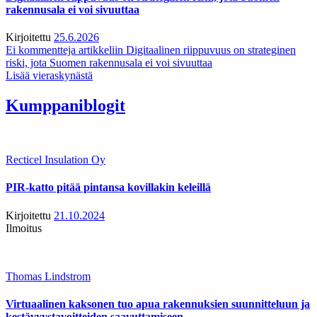
rakennusala ei voi sivuuttaa
Kirjoitettu
25.6.2026
Ei kommentteja
artikkeliin Digitaalinen riippuvuus on strateginen
riski, jota Suomen rakennusala ei voi sivuuttaa
Lisää vieraskynästä
Kumppaniblogit
Recticel Insulation Oy
PIR-katto pitää pintansa kovillakin keleillä
Kirjoitettu
21.10.2024
Ilmoitus
Thomas Lindstrom
Virtuaalinen kaksonen tuo apua rakennuksien suunnitteluun ja
kestävyystavoitteiden saavuttamiseen