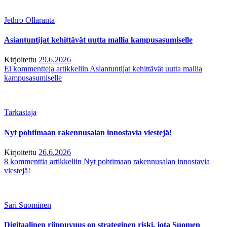
Jethro Ollaranta
Asiantuntijat kehittävät uutta mallia kampusasumiselle
Kirjoitettu
29.6.2026
Ei kommentteja
artikkeliin Asiantuntijat kehittävät uutta mallia
kampusasumiselle
Tarkastaja
Nyt pohtimaan rakennusalan innostavia viestejä!
Kirjoitettu
26.6.2026
8 kommenttia
artikkeliin Nyt pohtimaan rakennusalan innostavia
viestejä!
Sari Suominen
Digitaalinen riippuvuus on strateginen riski, jota Suomen