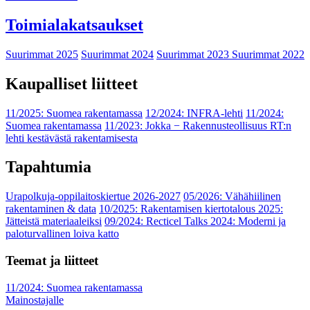
Toimialakatsaukset
Suurimmat 2025
Suurimmat 2024
Suurimmat 2023
Suurimmat 2022
Kaupalliset liitteet
11/2025: Suomea rakentamassa
12/2024: INFRA-lehti
11/2024:
Suomea rakentamassa
11/2023: Jokka − Rakennusteollisuus RT:n
lehti kestävästä rakentamisesta
Tapahtumia
Urapolkuja-oppilaitoskiertue 2026-2027
05/2026: Vähähiilinen
rakentaminen & data
10/2025: Rakentamisen kiertotalous 2025:
Jätteistä materiaaleiksi
09/2024: Recticel Talks 2024: Moderni ja
paloturvallinen loiva katto
Teemat ja liitteet
11/2024: Suomea rakentamassa
Mainostajalle