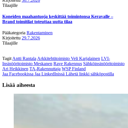
Kirjoitettu
30.7.2026
Tilaajille
Koneiden maahantuoja keskittää toimintonsa Keravalle –
Brand toimitilat toteuttaa uutta tilaa
Pääkategoria
Rakentaminen
Kirjoitettu
29.7.2026
Tilaajille
Tagit
Antti Rantala
Arkkitehtitoimisto Veli Karjalainen
LVI-
Insinööritoimisto Meskanen
Rave Rakennus
Sähköinsinööritoimisto
Ari Heikkinen
TA-Rakennuttaja
WSP Finland
Jaa Facebookissa
Jaa LinkedInissä
Lähetä linkki sähköpostilla
Lisää aiheesta