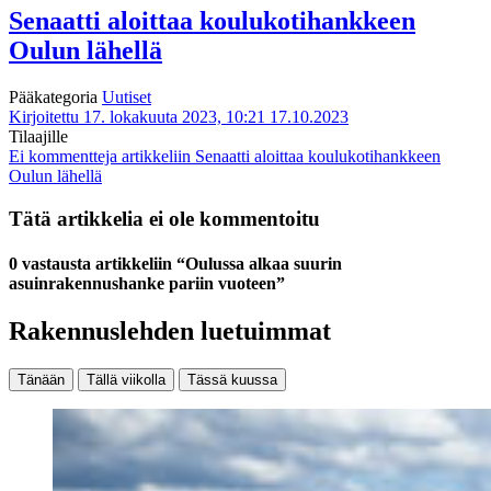
Senaatti aloittaa koulukotihankkeen
Oulun lähellä
Pääkategoria
Uutiset
Kirjoitettu 17. lokakuuta 2023, 10:21
17.10.2023
Tilaajille
Ei kommentteja
artikkeliin Senaatti aloittaa koulukotihankkeen
Oulun lähellä
Tätä artikkelia ei ole kommentoitu
0 vastausta artikkeliin “Oulussa alkaa suurin
asuinrakennushanke pariin vuoteen”
Rakennuslehden luetuimmat
Tänään
Tällä viikolla
Tässä kuussa