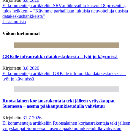
Kirjoitettu
6.8.2026
Ei kommentteja
artikkeliin SRV:n liikevaihto kasvoi 18 prosenttia,
tulos heikkeni – ”Käymme parhaillaan lukuisia neuvotteluja uusista
datakeskushankkeista”
Lisää uutisia
Viikon luetuimmat
GRK:lle infraurakka datakeskuksesta – työt jo käynnissä
Kirjoitettu
3.8.2026
Ei kommentteja
artikkeliin GRK:lle infraurakka datakeskuksesta –
työt jo käynnissä
Ruotsalainen korjausrakentaja teki jälleen yrityskaupat
Suomessa – asema pääkaupunkiseudulla vahvistuu
Kirjoitettu
31.7.2026
Ei kommentteja
artikkeliin Ruotsalainen korjausrakentaja teki jälleen
yrityskaupat Suomessa – asema pääkaupunkiseudulla vahvistuu