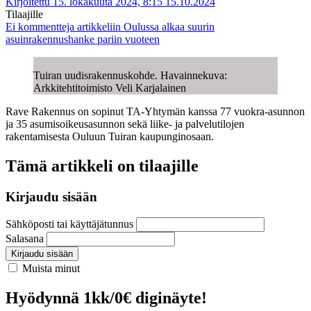
Kirjoitettu 15. lokakuuta 2024, 8:15
15.10.2024
Tilaajille
Ei kommentteja
artikkeliin Oulussa alkaa suurin
asuinrakennushanke pariin vuoteen
Tuiran uudisrakennuskohde. Havainnekuva:
Arkkitehtitoimisto Veli Karjalainen
Rave Rakennus on sopinut TA-Yhtymän kanssa 77 vuokra-asunnon
ja 35 asumisoikeusasunnon sekä liike- ja palvelutilojen
rakentamisesta Ouluun Tuiran kaupunginosaan.
Tämä artikkeli on tilaajille
Kirjaudu sisään
Sähköposti tai käyttäjätunnus
Salasana
Kirjaudu sisään
Muista minut
Hyödynnä 1kk/0€ diginäyte!