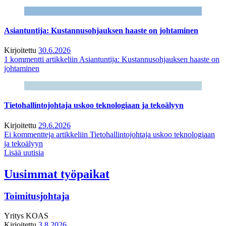
Asiantuntija: Kustannusohjauksen haaste on johtaminen
Kirjoitettu
30.6.2026
1 kommentti
artikkeliin Asiantuntija: Kustannusohjauksen haaste on
johtaminen
Tietohallintojohtaja uskoo teknologiaan ja tekoälyyn
Kirjoitettu
29.6.2026
Ei kommentteja
artikkeliin Tietohallintojohtaja uskoo teknologiaan
ja tekoälyyn
Lisää uutisia
Uusimmat työpaikat
Toimitusjohtaja
Yritys
KOAS
Kirjoitettu
3.8.2026