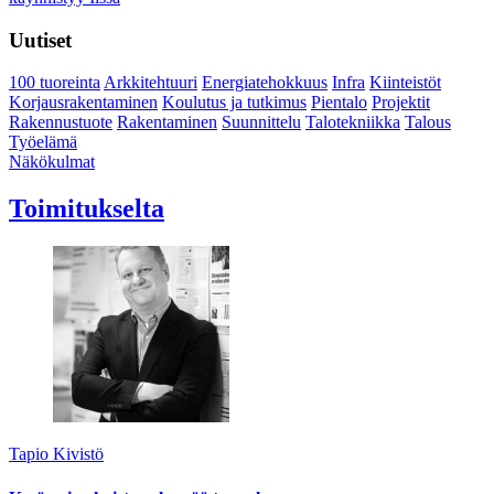
Uutiset
100 tuoreinta
Arkkitehtuuri
Energiatehokkuus
Infra
Kiinteistöt
Korjausrakentaminen
Koulutus ja tutkimus
Pientalo
Projektit
Rakennustuote
Rakentaminen
Suunnittelu
Talotekniikka
Talous
Työelämä
Näkökulmat
Toimitukselta
Tapio Kivistö