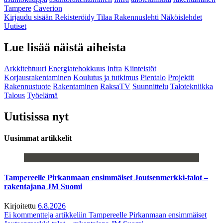
Tampere
Caverion
Kirjaudu sisään
Rekisteröidy
Tilaa Rakennuslehti
Näköislehdet
Uutiset
Lue lisää näistä aiheista
Arkkitehtuuri
Energiatehokkuus
Infra
Kiinteistöt
Korjausrakentaminen
Koulutus ja tutkimus
Pientalo
Projektit
Rakennustuote
Rakentaminen
RaksaTV
Suunnittelu
Talotekniikka
Talous
Työelämä
Uutisissa nyt
Uusimmat artikkelit
Tampereelle Pirkanmaan ensimmäiset Joutsenmerkki-talot –
rakentajana JM Suomi
Kirjoitettu
6.8.2026
Ei kommentteja
artikkeliin Tampereelle Pirkanmaan ensimmäiset