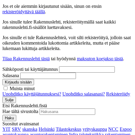
Jos et ole aiemmin kirjautunut sisään, sinun on ensin
rekisteröidyttävä täällä
.
Jos sinulle tulee Rakennuslehti, rekisteröitymällä saat kaikki
rakennuslehti.fi-sisällöt luettavaksesi.
Jos sinulle ei tule Rakennuslehteä, voit silti rekisteröityä, jolloin saat
oikeuden kommentoida lukottomia artikkeleita, mutta et pääse
lukemaan lukittuja artikkeleita.
Tilaa Rakennuslehti tästä
tai hyödynnä
maksuton koejakso tästä
.
Sähköposti tai käyttäjätunnus
Salasana
Kirjaudu sisään
Muista minut
Unohditko käyttäjätunnuksesi?
Unohditko salasanasi?
Rekisteröidy
Sulje
Etsi Rakennuslehti.fistä
Hae tältä sivustolta
Haku
Suositut avainsanat
YIT
SRV
skanska
Helsinki
Tilastokeskus
yrityskauppa
NCC
Espoo
asuntokauppa
asuntorakentaminen
Infra
talotekniikka
rakentaminen