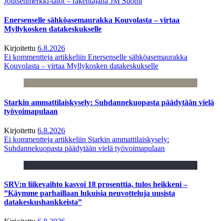
Joutsenmerkki-talot – rakentajana JM Suomi
Enersenselle sähköasemaurakka Kouvolasta – virtaa
Myllykosken datakeskukselle
Kirjoitettu
6.8.2026
Ei kommentteja
artikkeliin Enersenselle sähköasemaurakka
Kouvolasta – virtaa Myllykosken datakeskukselle
Starkin ammattilaiskysely: Suhdannekuopasta päädytään vielä
työvoimapulaan
Kirjoitettu
6.8.2026
Ei kommentteja
artikkeliin Starkin ammattilaiskysely:
Suhdannekuopasta päädytään vielä työvoimapulaan
SRV:n liikevaihto kasvoi 18 prosenttia, tulos heikkeni –
”Käymme parhaillaan lukuisia neuvotteluja uusista
datakeskushankkeista”