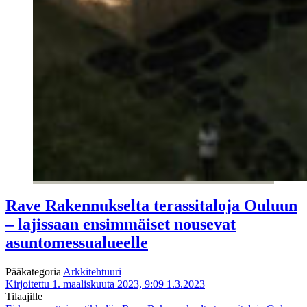
Rave Rakennukselta terassitaloja Ouluun
– lajissaan ensimmäiset nousevat
asuntomessualueelle
Pääkategoria
Arkkitehtuuri
Kirjoitettu 1. maaliskuuta 2023, 9:09
1.3.2023
Tilaajille