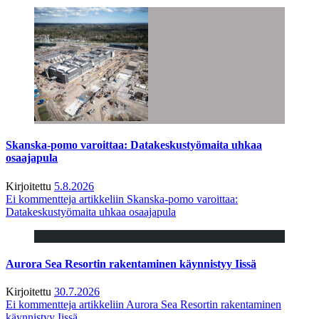
Skanska-pomo varoittaa: Datakeskustyömaita uhkaa
osaajapula
Kirjoitettu
5.8.2026
Ei kommentteja
artikkeliin Skanska-pomo varoittaa:
Datakeskustyömaita uhkaa osaajapula
Aurora Sea Resortin rakentaminen käynnistyy Iissä
Kirjoitettu
30.7.2026
Ei kommentteja
artikkeliin Aurora Sea Resortin rakentaminen
käynnistyy Iissä