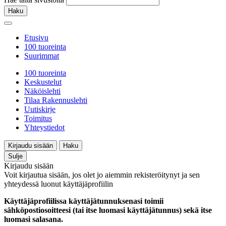
Haku
Etusivu
100 tuoreinta
Suurimmat
100 tuoreinta
Keskustelut
Näköislehti
Tilaa Rakennuslehti
Uutiskirje
Toimitus
Yhteystiedot
Kirjaudu sisään
Haku
Sulje
Kirjaudu sisään
Voit kirjautua sisään, jos olet jo aiemmin rekisteröitynyt ja sen
yhteydessä luonut käyttäjäprofiilin
Käyttäjäprofiilissa käyttäjätunnuksenasi toimii
sähköpostiosoitteesi (tai itse luomasi käyttäjätunnus) sekä itse
luomasi salasana.