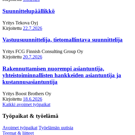
Suunnittelupäällikkö
Yritys
Tekova Oyj
Kirjoitettu
22.7.2026
Vastuusuunnittelija, tietomallintava suunnittelija
Yritys
FCG Finnish Consulting Group Oy
Kirjoitettu
20.7.2026
Rakennuttamisen nuorempi asiantuntija,
yhteistoiminnallisten hankkeiden asiantuntija ja
kustannusasiantuntija
Yritys
Boost Brothers Oy
Kirjoitettu
18.6.2026
Kaikki avoimet työpaikat
Työpaikat & työelämä
Avoimet työpaikat
Työelämän uutisia
Teemat & liitteet