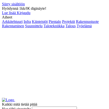
Siirry sisältöön
Hyödynnä 1kk/0€ diginäyte!
Lue lisää
Kirjaudu
Aiheet
Arkkitehtuuri
Infra
Kiinteistöt
Pientalo
Projektit
Rakennustuote
Rakentaminen
Suunnittelu
Talotekniikka
Talous
Työelämä
Kaikki mitä tietää pitää
Hae tältä sivustolta