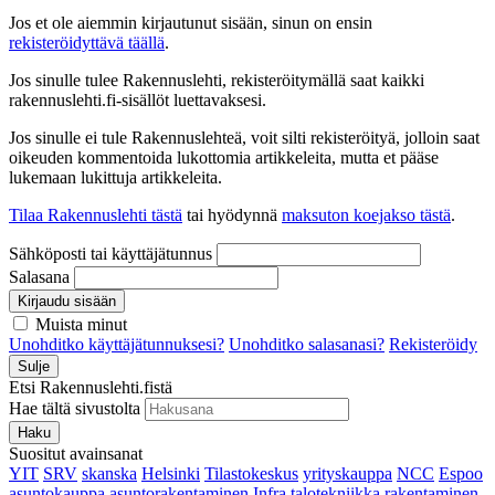
Jos et ole aiemmin kirjautunut sisään, sinun on ensin
rekisteröidyttävä täällä
.
Jos sinulle tulee Rakennuslehti, rekisteröitymällä saat kaikki
rakennuslehti.fi-sisällöt luettavaksesi.
Jos sinulle ei tule Rakennuslehteä, voit silti rekisteröityä, jolloin saat
oikeuden kommentoida lukottomia artikkeleita, mutta et pääse
lukemaan lukittuja artikkeleita.
Tilaa Rakennuslehti tästä
tai hyödynnä
maksuton koejakso tästä
.
Sähköposti tai käyttäjätunnus
Salasana
Kirjaudu sisään
Muista minut
Unohditko käyttäjätunnuksesi?
Unohditko salasanasi?
Rekisteröidy
Sulje
Etsi Rakennuslehti.fistä
Hae tältä sivustolta
Haku
Suositut avainsanat
YIT
SRV
skanska
Helsinki
Tilastokeskus
yrityskauppa
NCC
Espoo
asuntokauppa
asuntorakentaminen
Infra
talotekniikka
rakentaminen