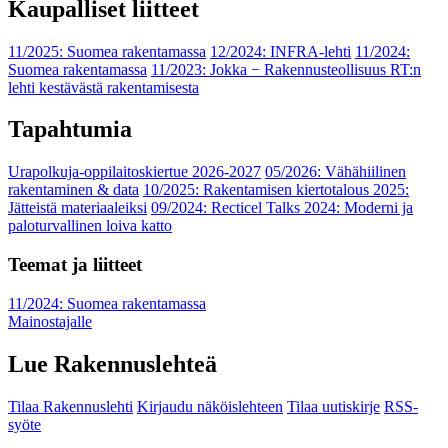
Kaupalliset liitteet
11/2025: Suomea rakentamassa
12/2024: INFRA-lehti
11/2024:
Suomea rakentamassa
11/2023: Jokka − Rakennusteollisuus RT:n
lehti kestävästä rakentamisesta
Tapahtumia
Urapolkuja-oppilaitoskiertue 2026-2027
05/2026: Vähähiilinen
rakentaminen & data
10/2025: Rakentamisen kiertotalous 2025:
Jätteistä materiaaleiksi
09/2024: Recticel Talks 2024: Moderni ja
paloturvallinen loiva katto
Teemat ja liitteet
11/2024: Suomea rakentamassa
Mainostajalle
Lue Rakennuslehteä
Tilaa Rakennuslehti
Kirjaudu näköislehteen
Tilaa uutiskirje
RSS-
syöte