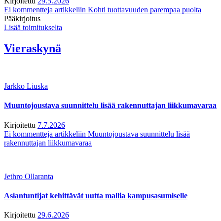
Kirjoitettu
29.5.2026
Ei kommentteja
artikkeliin Kohti tuottavuuden parempaa puolta
Pääkirjoitus
Lisää toimitukselta
Vieraskynä
Jarkko Liuska
Muuntojoustava suunnittelu lisää rakennuttajan liikkumavaraa
Kirjoitettu
7.7.2026
Ei kommentteja
artikkeliin Muuntojoustava suunnittelu lisää
rakennuttajan liikkumavaraa
Jethro Ollaranta
Asiantuntijat kehittävät uutta mallia kampusasumiselle
Kirjoitettu
29.6.2026