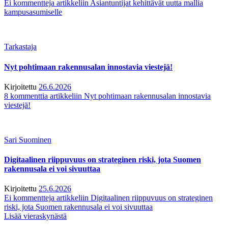
Ei kommentteja
artikkeliin Asiantuntijat kehittävät uutta mallia
kampusasumiselle
Tarkastaja
Nyt pohtimaan rakennusalan innostavia viestejä!
Kirjoitettu
26.6.2026
8 kommenttia
artikkeliin Nyt pohtimaan rakennusalan innostavia
viestejä!
Sari Suominen
Digitaalinen riippuvuus on strateginen riski, jota Suomen
rakennusala ei voi sivuuttaa
Kirjoitettu
25.6.2026
Ei kommentteja
artikkeliin Digitaalinen riippuvuus on strateginen
riski, jota Suomen rakennusala ei voi sivuuttaa
Lisää vieraskynästä