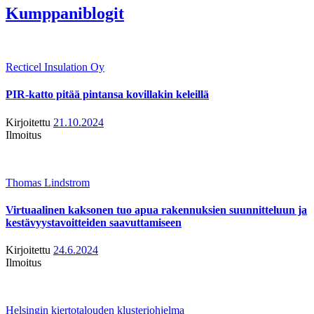
Kumppaniblogit
Recticel Insulation Oy
PIR-katto pitää pintansa kovillakin keleillä
Kirjoitettu
21.10.2024
Ilmoitus
Thomas Lindstrom
Virtuaalinen kaksonen tuo apua rakennuksien suunnitteluun ja
kestävyystavoitteiden saavuttamiseen
Kirjoitettu
24.6.2024
Ilmoitus
Helsingin kiertotalouden klusteriohjelma