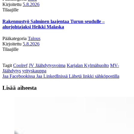
Kirjoitettu
5.8.2026
Tilaajille
Rakennustyö Salminen laajentaa Turun seudulle –
aluejohtajaksi Heikki Malaska
Pääkategoria
Talous
Kirjoitettu
5.8.2026
Tilaajille
Tagit
Coolref
JV Jäähdytysvoima
Karjalan Kylmähuolto
MV-
Jäähdytys
yrityskauppa
Jaa Facebookissa
Jaa LinkedInissä
Lähetä linkki sähköpostilla
Lisää aiheesta