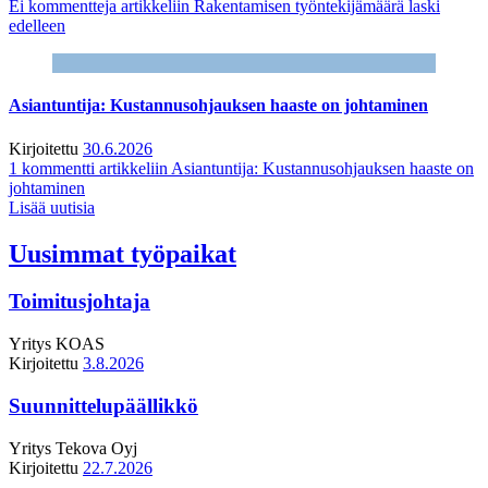
Ei kommentteja
artikkeliin Rakentamisen työntekijämäärä laski
edelleen
Asiantuntija: Kustannusohjauksen haaste on johtaminen
Kirjoitettu
30.6.2026
1 kommentti
artikkeliin Asiantuntija: Kustannusohjauksen haaste on
johtaminen
Lisää uutisia
Uusimmat työpaikat
Toimitusjohtaja
Yritys
KOAS
Kirjoitettu
3.8.2026
Suunnittelupäällikkö
Yritys
Tekova Oyj
Kirjoitettu
22.7.2026