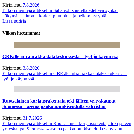
Kirjoitettu
7.8.2026
Ei kommentteja
artikkeliin Sahateollisuudella edelleen synkät
näkymät – kiusana korkea puunhinta ja heikko kysyntä
Lisää uutisia
Viikon luetuimmat
GRK:lle infraurakka datakeskuksesta – työt jo käynnissä
Kirjoitettu
3.8.2026
Ei kommentteja
artikkeliin GRK:lle infraurakka datakeskuksesta –
työt jo käynnissä
Ruotsalainen korjausrakentaja teki jälleen yrityskaupat
Suomessa – asema pääkaupunkiseudulla vahvistuu
Kirjoitettu
31.7.2026
Ei kommentteja
artikkeliin Ruotsalainen korjausrakentaja teki jälleen
yrityskaupat Suomessa – asema pääkaupunkiseudulla vahvistuu