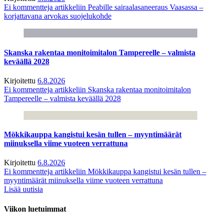
Ei kommentteja
artikkeliin Peabille sairaalasaneeraus Vaasassa –
korjattavana arvokas suojelukohde
Skanska rakentaa monitoimitalon Tampereelle – valmista
keväällä 2028
Kirjoitettu
6.8.2026
Ei kommentteja
artikkeliin Skanska rakentaa monitoimitalon
Tampereelle – valmista keväällä 2028
Mökkikauppa kangistui kesän tullen – myyntimäärät
miinuksella viime vuoteen verrattuna
Kirjoitettu
6.8.2026
Ei kommentteja
artikkeliin Mökkikauppa kangistui kesän tullen –
myyntimäärät miinuksella viime vuoteen verrattuna
Lisää uutisia
Viikon luetuimmat