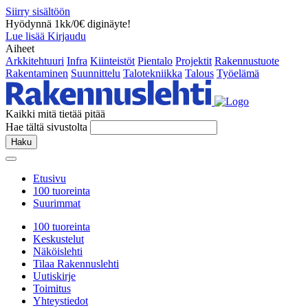
Siirry sisältöön
Hyödynnä 1kk/0€ diginäyte!
Lue lisää
Kirjaudu
Aiheet
Arkkitehtuuri
Infra
Kiinteistöt
Pientalo
Projektit
Rakennustuote
Rakentaminen
Suunnittelu
Talotekniikka
Talous
Työelämä
Kaikki mitä tietää pitää
Hae tältä sivustolta
Haku
Etusivu
100 tuoreinta
Suurimmat
100 tuoreinta
Keskustelut
Näköislehti
Tilaa Rakennuslehti
Uutiskirje
Toimitus
Yhteystiedot