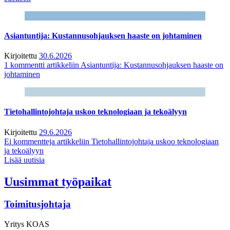
Asiantuntija: Kustannusohjauksen haaste on johtaminen
Kirjoitettu
30.6.2026
1 kommentti
artikkeliin Asiantuntija: Kustannusohjauksen haaste on
johtaminen
Tietohallintojohtaja uskoo teknologiaan ja tekoälyyn
Kirjoitettu
29.6.2026
Ei kommentteja
artikkeliin Tietohallintojohtaja uskoo teknologiaan
ja tekoälyyn
Lisää uutisia
Uusimmat työpaikat
Toimitusjohtaja
Yritys
KOAS