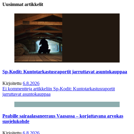
Uusimmat artikkelit
Sp-Kodit: Kuntotarkastusraportit jarruttavat asuntokauppaa
Kirjoitettu
6.8.2026
Ei kommentteja
artikkeliin Sp-Kodit: Kuntotarkastusraportit
jarruttavat asuntokauppaa
Peabille sairaalasaneeraus Vaasassa – korjattavana arvokas
suojelukohde
Kirjoitettu
6.8.2026