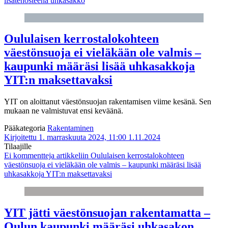
lisätehosteena uhkasakko
Oululaisen kerrostalokohteen
väestönsuoja ei vieläkään ole valmis –
kaupunki määräsi lisää uhkasakkoja
YIT:n maksettavaksi
YIT on aloittanut väestönsuojan rakentamisen viime kesänä. Sen
mukaan ne valmistuvat ensi keväänä.
Pääkategoria
Rakentaminen
Kirjoitettu 1. marraskuuta 2024, 11:00
1.11.2024
Tilaajille
Ei kommentteja
artikkeliin Oululaisen kerrostalokohteen
väestönsuoja ei vieläkään ole valmis – kaupunki määräsi lisää
uhkasakkoja YIT:n maksettavaksi
YIT jätti väestönsuojan rakentamatta –
Oulun kaupunki määräsi uhkasakon