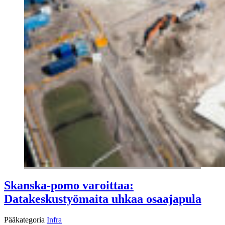
Skanska-pomo varoittaa:
Datakeskustyömaita uhkaa osaajapula
Pääkategoria
Infra