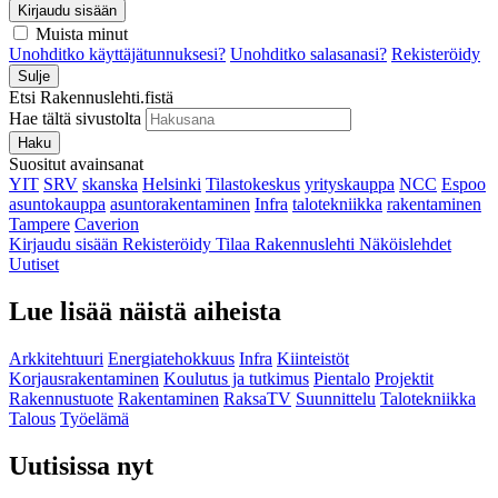
Kirjaudu sisään
Muista minut
Unohditko käyttäjätunnuksesi?
Unohditko salasanasi?
Rekisteröidy
Sulje
Etsi Rakennuslehti.fistä
Hae tältä sivustolta
Haku
Suositut avainsanat
YIT
SRV
skanska
Helsinki
Tilastokeskus
yrityskauppa
NCC
Espoo
asuntokauppa
asuntorakentaminen
Infra
talotekniikka
rakentaminen
Tampere
Caverion
Kirjaudu sisään
Rekisteröidy
Tilaa Rakennuslehti
Näköislehdet
Uutiset
Lue lisää näistä aiheista
Arkkitehtuuri
Energiatehokkuus
Infra
Kiinteistöt
Korjausrakentaminen
Koulutus ja tutkimus
Pientalo
Projektit
Rakennustuote
Rakentaminen
RaksaTV
Suunnittelu
Talotekniikka
Talous
Työelämä
Uutisissa nyt