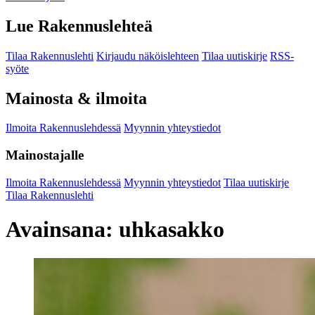
Lue Rakennuslehteä
Tilaa Rakennuslehti
Kirjaudu näköislehteen
Tilaa uutiskirje
RSS-
syöte
Mainosta & ilmoita
Ilmoita Rakennuslehdessä
Myynnin yhteystiedot
Mainostajalle
Ilmoita Rakennuslehdessä
Myynnin yhteystiedot
Tilaa uutiskirje
Tilaa Rakennuslehti
Avainsana:
uhkasakko