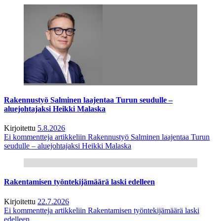
Rakennustyö Salminen laajentaa Turun seudulle –
aluejohtajaksi Heikki Malaska
Kirjoitettu
5.8.2026
Ei kommentteja
artikkeliin Rakennustyö Salminen laajentaa Turun
seudulle – aluejohtajaksi Heikki Malaska
Rakentamisen työntekijämäärä laski edelleen
Kirjoitettu
22.7.2026
Ei kommentteja
artikkeliin Rakentamisen työntekijämäärä laski
edelleen