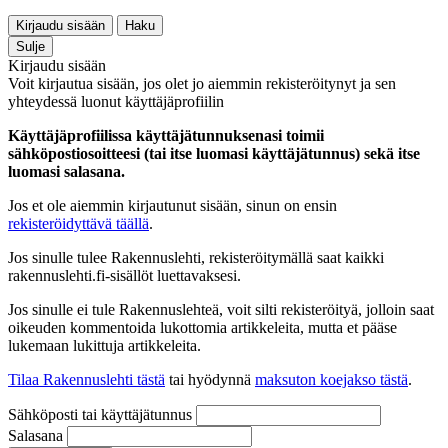
Kirjaudu sisään
Haku
Sulje
Kirjaudu sisään
Voit kirjautua sisään, jos olet jo aiemmin rekisteröitynyt ja sen
yhteydessä luonut käyttäjäprofiilin
Käyttäjäprofiilissa käyttäjätunnuksenasi toimii
sähköpostiosoitteesi (tai itse luomasi käyttäjätunnus) sekä itse
luomasi salasana.
Jos et ole aiemmin kirjautunut sisään, sinun on ensin
rekisteröidyttävä täällä
.
Jos sinulle tulee Rakennuslehti, rekisteröitymällä saat kaikki
rakennuslehti.fi-sisällöt luettavaksesi.
Jos sinulle ei tule Rakennuslehteä, voit silti rekisteröityä, jolloin saat
oikeuden kommentoida lukottomia artikkeleita, mutta et pääse
lukemaan lukittuja artikkeleita.
Tilaa Rakennuslehti tästä
tai hyödynnä
maksuton koejakso tästä
.
Sähköposti tai käyttäjätunnus
Salasana