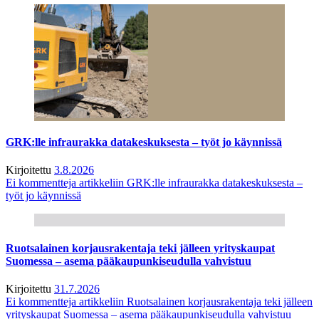
GRK:lle infraurakka datakeskuksesta – työt jo käynnissä
Kirjoitettu
3.8.2026
Ei kommentteja
artikkeliin GRK:lle infraurakka datakeskuksesta –
työt jo käynnissä
Ruotsalainen korjausrakentaja teki jälleen yrityskaupat
Suomessa – asema pääkaupunkiseudulla vahvistuu
Kirjoitettu
31.7.2026
Ei kommentteja
artikkeliin Ruotsalainen korjausrakentaja teki jälleen
yrityskaupat Suomessa – asema pääkaupunkiseudulla vahvistuu