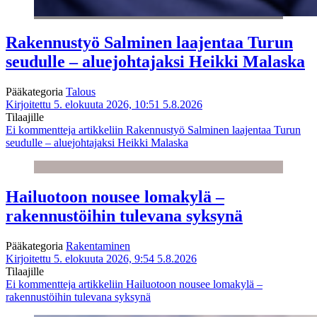
Rakennustyö Salminen laajentaa Turun
seudulle – aluejohtajaksi Heikki Malaska
Pääkategoria
Talous
Kirjoitettu 5. elokuuta 2026, 10:51
5.8.2026
Tilaajille
Ei kommentteja
artikkeliin Rakennustyö Salminen laajentaa Turun
seudulle – aluejohtajaksi Heikki Malaska
Hailuotoon nousee lomakylä –
rakennustöihin tulevana syksynä
Pääkategoria
Rakentaminen
Kirjoitettu 5. elokuuta 2026, 9:54
5.8.2026
Tilaajille
Ei kommentteja
artikkeliin Hailuotoon nousee lomakylä –
rakennustöihin tulevana syksynä