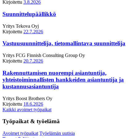
Kirjoitettu
3.8.2026
Suunnittelupäällikkö
Yritys
Tekova Oyj
Kirjoitettu
22.7.2026
Vastuusuunnittelija, tietomallintava suunnittelija
Yritys
FCG Finnish Consulting Group Oy
Kirjoitettu
20.7.2026
Rakennuttamisen nuorempi asiantuntija,
yhteistoiminnallisten hankkeiden asiantuntija ja
kustannusasiantuntija
Yritys
Boost Brothers Oy
Kirjoitettu
18.6.2026
Kaikki avoimet työpaikat
Työpaikat & työelämä
Avoimet työpaikat
Työelämän uutisia