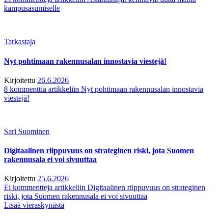
kampusasumiselle
Tarkastaja
Nyt pohtimaan rakennusalan innostavia viestejä!
Kirjoitettu
26.6.2026
8 kommenttia
artikkeliin Nyt pohtimaan rakennusalan innostavia
viestejä!
Sari Suominen
Digitaalinen riippuvuus on strateginen riski, jota Suomen
rakennusala ei voi sivuuttaa
Kirjoitettu
25.6.2026
Ei kommentteja
artikkeliin Digitaalinen riippuvuus on strateginen
riski, jota Suomen rakennusala ei voi sivuuttaa
Lisää vieraskynästä