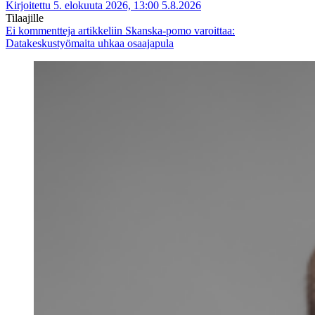
Kirjoitettu 5. elokuuta 2026, 13:00
5.8.2026
Tilaajille
Ei kommentteja
artikkeliin Skanska-pomo varoittaa:
Datakeskustyömaita uhkaa osaajapula