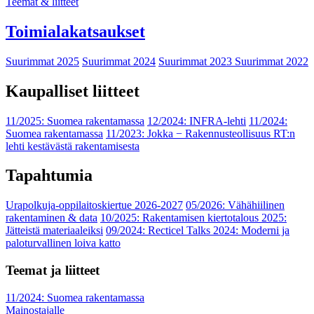
Teemat & liitteet
Toimialakatsaukset
Suurimmat 2025
Suurimmat 2024
Suurimmat 2023
Suurimmat 2022
Kaupalliset liitteet
11/2025: Suomea rakentamassa
12/2024: INFRA-lehti
11/2024:
Suomea rakentamassa
11/2023: Jokka − Rakennusteollisuus RT:n
lehti kestävästä rakentamisesta
Tapahtumia
Urapolkuja-oppilaitoskiertue 2026-2027
05/2026: Vähähiilinen
rakentaminen & data
10/2025: Rakentamisen kiertotalous 2025:
Jätteistä materiaaleiksi
09/2024: Recticel Talks 2024: Moderni ja
paloturvallinen loiva katto
Teemat ja liitteet
11/2024: Suomea rakentamassa
Mainostajalle