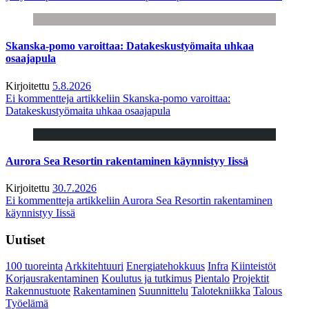
Skanska-pomo varoittaa: Datakeskustyömaita uhkaa
osaajapula
Kirjoitettu
5.8.2026
Ei kommentteja
artikkeliin Skanska-pomo varoittaa:
Datakeskustyömaita uhkaa osaajapula
Aurora Sea Resortin rakentaminen käynnistyy Iissä
Kirjoitettu
30.7.2026
Ei kommentteja
artikkeliin Aurora Sea Resortin rakentaminen
käynnistyy Iissä
Uutiset
100 tuoreinta
Arkkitehtuuri
Energiatehokkuus
Infra
Kiinteistöt
Korjausrakentaminen
Koulutus ja tutkimus
Pientalo
Projektit
Rakennustuote
Rakentaminen
Suunnittelu
Talotekniikka
Talous
Työelämä