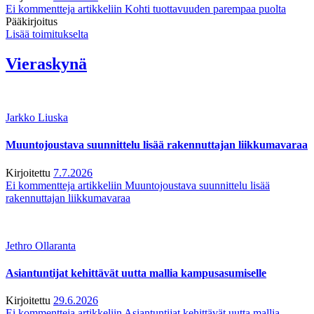
Ei kommentteja
artikkeliin Kohti tuottavuuden parempaa puolta
Pääkirjoitus
Lisää toimitukselta
Vieraskynä
Jarkko Liuska
Muuntojoustava suunnittelu lisää rakennuttajan liikkumavaraa
Kirjoitettu
7.7.2026
Ei kommentteja
artikkeliin Muuntojoustava suunnittelu lisää
rakennuttajan liikkumavaraa
Jethro Ollaranta
Asiantuntijat kehittävät uutta mallia kampusasumiselle
Kirjoitettu
29.6.2026
Ei kommentteja
artikkeliin Asiantuntijat kehittävät uutta mallia