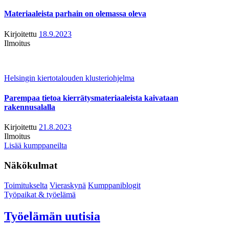
Materiaaleista parhain on olemassa oleva
Kirjoitettu
18.9.2023
Ilmoitus
Helsingin kiertotalouden klusteriohjelma
Parempaa tietoa kierrätysmateriaaleista kaivataan
rakennusalalla
Kirjoitettu
21.8.2023
Ilmoitus
Lisää kumppaneilta
Näkökulmat
Toimitukselta
Vieraskynä
Kumppaniblogit
Työpaikat & työelämä
Työelämän uutisia