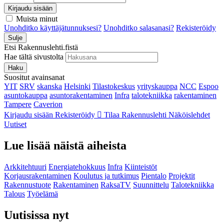
Kirjaudu sisään
Muista minut
Unohditko käyttäjätunnuksesi?
Unohditko salasanasi?
Rekisteröidy
Sulje
Etsi Rakennuslehti.fistä
Hae tältä sivustolta
Haku
Suositut avainsanat
YIT
SRV
skanska
Helsinki
Tilastokeskus
yrityskauppa
NCC
Espoo
asuntokauppa
asuntorakentaminen
Infra
talotekniikka
rakentaminen
Tampere
Caverion
Kirjaudu sisään
Rekisteröidy
Tilaa Rakennuslehti
Näköislehdet
Uutiset
Lue lisää näistä aiheista
Arkkitehtuuri
Energiatehokkuus
Infra
Kiinteistöt
Korjausrakentaminen
Koulutus ja tutkimus
Pientalo
Projektit
Rakennustuote
Rakentaminen
RaksaTV
Suunnittelu
Talotekniikka
Talous
Työelämä
Uutisissa nyt