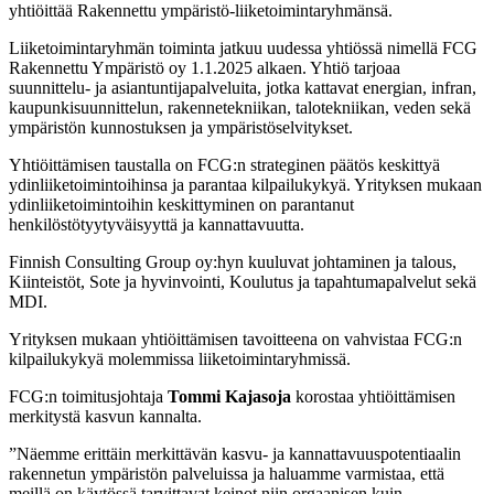
yhtiöittää Rakennettu ympäristö-liiketoimintaryhmänsä.
Liiketoimintaryhmän toiminta jatkuu uudessa yhtiössä nimellä FCG
Rakennettu Ympäristö oy 1.1.2025 alkaen. Yhtiö tarjoaa
suunnittelu- ja asiantuntijapalveluita, jotka kattavat energian, infran,
kaupunkisuunnittelun, rakennetekniikan, talotekniikan, veden sekä
ympäristön kunnostuksen ja ympäristöselvitykset.
Yhtiöittämisen taustalla on FCG:n strateginen päätös keskittyä
ydinliiketoimintoihinsa ja parantaa kilpailukykyä. Yrityksen mukaan
ydinliiketoimintoihin keskittyminen on parantanut
henkilöstötyytyväisyyttä ja kannattavuutta.
Finnish Consulting Group oy:hyn kuuluvat johtaminen ja talous,
Kiinteistöt, Sote ja hyvinvointi, Koulutus ja tapahtumapalvelut sekä
MDI.
Yrityksen mukaan yhtiöittämisen tavoitteena on vahvistaa FCG:n
kilpailukykyä molemmissa liiketoimintaryhmissä.
FCG:n toimitusjohtaja
Tommi Kajasoja
korostaa yhtiöittämisen
merkitystä kasvun kannalta.
”Näemme erittäin merkittävän kasvu- ja kannattavuuspotentiaalin
rakennetun ympäristön palveluissa ja haluamme varmistaa, että
meillä on käytössä tarvittavat keinot niin orgaanisen kuin