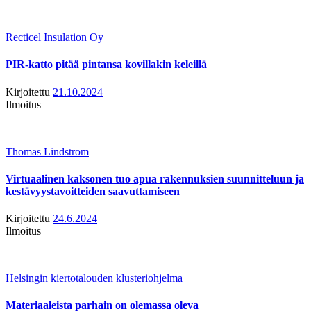
Recticel Insulation Oy
PIR-katto pitää pintansa kovillakin keleillä
Kirjoitettu
21.10.2024
Ilmoitus
Thomas Lindstrom
Virtuaalinen kaksonen tuo apua rakennuksien suunnitteluun ja
kestävyystavoitteiden saavuttamiseen
Kirjoitettu
24.6.2024
Ilmoitus
Helsingin kiertotalouden klusteriohjelma
Materiaaleista parhain on olemassa oleva