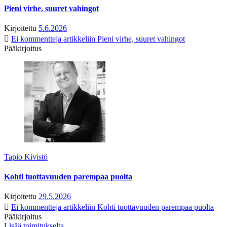
Pieni virhe, suuret vahingot
Kirjoitettu
5.6.2026
Ei kommentteja
artikkeliin Pieni virhe, suuret vahingot
Pääkirjoitus
Tapio Kivistö
Kohti tuottavuuden parempaa puolta
Kirjoitettu
29.5.2026
Ei kommentteja
artikkeliin Kohti tuottavuuden parempaa puolta
Pääkirjoitus
Lisää toimitukselta