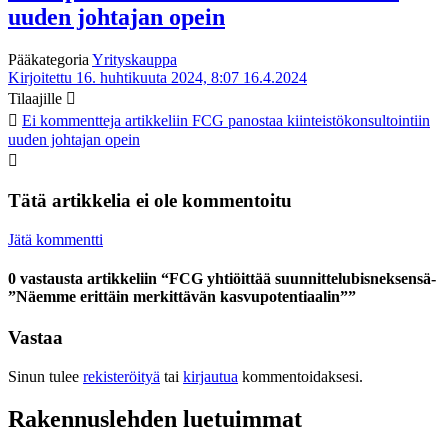
uuden johtajan opein
Pääkategoria
Yrityskauppa
Kirjoitettu 16. huhtikuuta 2024, 8:07
16.4.2024
Tilaajille
Ei kommentteja
artikkeliin FCG panostaa kiinteistökonsultointiin
uuden johtajan opein
Tätä artikkelia ei ole kommentoitu
Jätä kommentti
0 vastausta artikkeliin “FCG yhtiöittää suunnittelubisneksensä-
”Näemme erittäin merkittävän kasvupotentiaalin””
Vastaa
Sinun tulee
rekisteröityä
tai
kirjautua
kommentoidaksesi.
Rakennuslehden luetuimmat