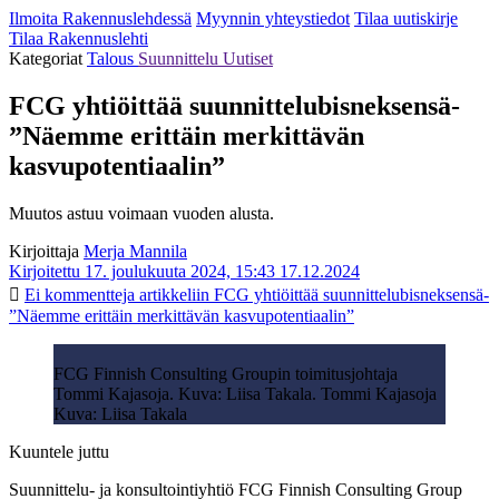
Ilmoita Rakennuslehdessä
Myynnin yhteystiedot
Tilaa uutiskirje
Tilaa Rakennuslehti
Kategoriat
Talous
Suunnittelu
Uutiset
FCG yhtiöittää suunnittelubisneksensä-
”Näemme erittäin merkittävän
kasvupotentiaalin”
Muutos astuu voimaan vuoden alusta.
Kirjoittaja
Merja Mannila
Kirjoitettu 17. joulukuuta 2024, 15:43
17.12.2024
Ei kommentteja
artikkeliin FCG yhtiöittää suunnittelubisneksensä-
”Näemme erittäin merkittävän kasvupotentiaalin”
FCG Finnish Consulting Groupin toimitusjohtaja
Tommi Kajasoja. Kuva: Liisa Takala. Tommi Kajasoja
Kuva: Liisa Takala
Kuuntele juttu
Suunnittelu- ja konsultointiyhtiö FCG Finnish Consulting Group