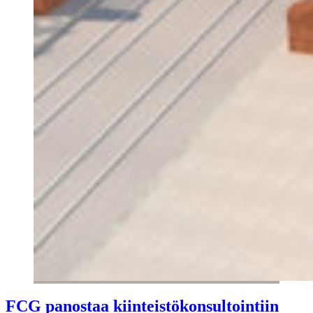
FCG panostaa kiinteistökonsultointiin