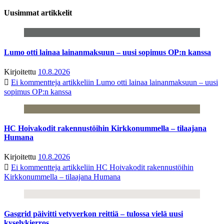
Uusimmat artikkelit
Lumo otti lainaa lainanmaksuun – uusi sopimus OP:n kanssa
Kirjoitettu
10.8.2026
Ei kommentteja
artikkeliin Lumo otti lainaa lainanmaksuun – uusi
sopimus OP:n kanssa
HC Hoivakodit rakennustöihin Kirkkonummella – tilaajana
Humana
Kirjoitettu
10.8.2026
Ei kommentteja
artikkeliin HC Hoivakodit rakennustöihin
Kirkkonummella – tilaajana Humana
Gasgrid päivitti vetyverkon reittiä – tulossa vielä uusi
kyselykierros