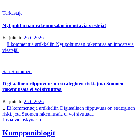
Tarkastaja
Nyt pohtimaan rakennusalan innostavia viestejä!
Kirjoitettu
26.6.2026
8 kommenttia
artikkeliin Nyt pohtimaan rakennusalan innostavia
viestejä!
Sari Suominen
Digitaalinen riippuvuus on strateginen riski, jota Suomen
rakennusala ei voi sivuuttaa
Kirjoitettu
25.6.2026
Ei kommentteja
artikkeliin Digitaalinen riippuvuus on strateginen
riski, jota Suomen rakennusala ei voi sivuuttaa
Lisää vieraskynästä
Kumppaniblogit