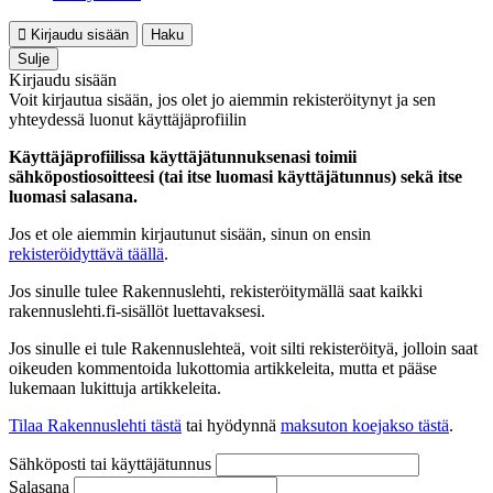
Kirjaudu sisään
Haku
Sulje
Kirjaudu sisään
Voit kirjautua sisään, jos olet jo aiemmin rekisteröitynyt ja sen
yhteydessä luonut käyttäjäprofiilin
Käyttäjäprofiilissa käyttäjätunnuksenasi toimii
sähköpostiosoitteesi (tai itse luomasi käyttäjätunnus) sekä itse
luomasi salasana.
Jos et ole aiemmin kirjautunut sisään, sinun on ensin
rekisteröidyttävä täällä
.
Jos sinulle tulee Rakennuslehti, rekisteröitymällä saat kaikki
rakennuslehti.fi-sisällöt luettavaksesi.
Jos sinulle ei tule Rakennuslehteä, voit silti rekisteröityä, jolloin saat
oikeuden kommentoida lukottomia artikkeleita, mutta et pääse
lukemaan lukittuja artikkeleita.
Tilaa Rakennuslehti tästä
tai hyödynnä
maksuton koejakso tästä
.
Sähköposti tai käyttäjätunnus
Salasana