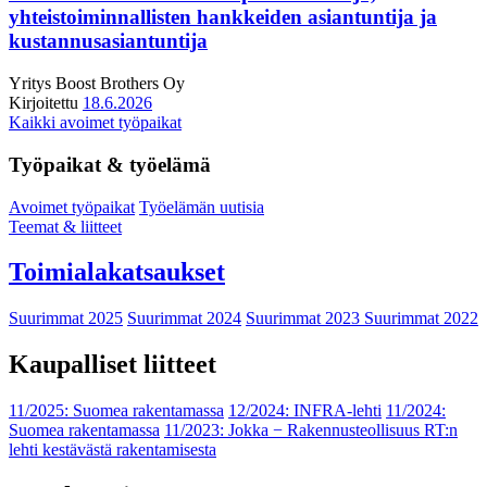
yhteistoiminnallisten hankkeiden asiantuntija ja
kustannusasiantuntija
Yritys
Boost Brothers Oy
Kirjoitettu
18.6.2026
Kaikki avoimet työpaikat
Työpaikat & työelämä
Avoimet työpaikat
Työelämän uutisia
Teemat & liitteet
Toimialakatsaukset
Suurimmat 2025
Suurimmat 2024
Suurimmat 2023
Suurimmat 2022
Kaupalliset liitteet
11/2025: Suomea rakentamassa
12/2024: INFRA-lehti
11/2024:
Suomea rakentamassa
11/2023: Jokka − Rakennusteollisuus RT:n
lehti kestävästä rakentamisesta