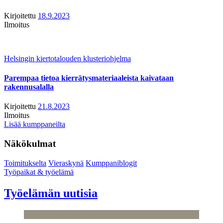
Kirjoitettu
18.9.2023
Ilmoitus
Helsingin kiertotalouden klusteriohjelma
Parempaa tietoa kierrätysmateriaaleista kaivataan
rakennusalalla
Kirjoitettu
21.8.2023
Ilmoitus
Lisää kumppaneilta
Näkökulmat
Toimitukselta
Vieraskynä
Kumppaniblogit
Työpaikat & työelämä
Työelämän uutisia