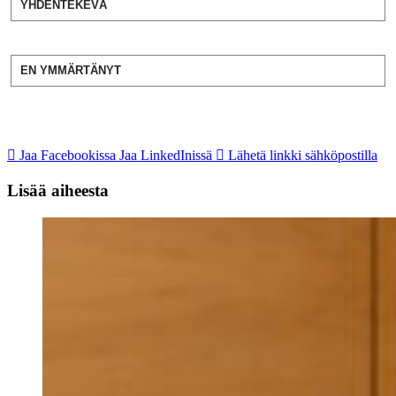
YHDENTEKEVÄ
EN YMMÄRTÄNYT
Jaa Facebookissa
Jaa LinkedInissä
Lähetä linkki sähköpostilla
Lisää aiheesta