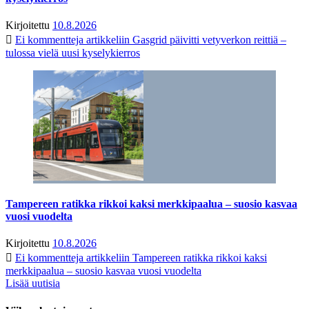
Kirjoitettu
10.8.2026
Ei kommentteja
artikkeliin Gasgrid päivitti vetyverkon reittiä –
tulossa vielä uusi kyselykierros
Tampereen ratikka rikkoi kaksi merkkipaalua – suosio kasvaa
vuosi vuodelta
Kirjoitettu
10.8.2026
Ei kommentteja
artikkeliin Tampereen ratikka rikkoi kaksi
merkkipaalua – suosio kasvaa vuosi vuodelta
Lisää uutisia