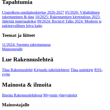
Tapahtumia
Urapolkuja-oppilaitoskiertue 2026-2027
05/2026: Vähähiilinen
rakentaminen & data
10/2025: Rakentamisen kiertotalous 2025:
Jätteistä materiaaleiksi
09/2024: Recticel Talks 2024: Moderni ja
paloturvallinen loiva katto
Teemat ja liitteet
11/2024: Suomea rakentamassa
Mainostajalle
Lue Rakennuslehteä
Tilaa Rakennuslehti
Kirjaudu näköislehteen
Tilaa uutiskirje
RSS-
syöte
Mainosta & ilmoita
Ilmoita Rakennuslehdessä
Myynnin yhteystiedot
Mainostajalle