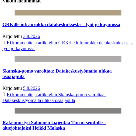
Viikon luetuimmat
GRK:lle infraurakka datakeskuksesta – työt jo käynnissä
Kirjoitettu
3.8.2026
Ei kommentteja
artikkeliin GRK:lle infraurakka datakeskuksesta –
työt jo käynnissä
Skanska-pomo varoittaa: Datakeskustyömaita uhkaa
osaajapula
Kirjoitettu
5.8.2026
Ei kommentteja
artikkeliin Skanska-pomo varoittaa:
Datakeskustyömaita uhkaa osaajapula
Rakennustyö Salminen laajentaa Turun seudulle –
aluejohtajaksi Heikki Malaska