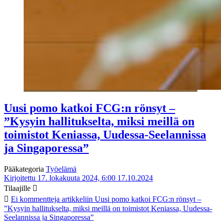
Uusi pomo katkoi FCG:n rönsyt –
”Kysyin hallitukselta, miksi meillä on
toimistot Keniassa, Uudessa-Seelannissa
ja Singaporessa”
Pääkategoria
Työelämä
Kirjoitettu 17. lokakuuta 2024, 6:00
17.10.2024
Tilaajille
Ei kommentteja
artikkeliin Uusi pomo katkoi FCG:n rönsyt –
”Kysyin hallitukselta, miksi meillä on toimistot Keniassa, Uudessa-
Seelannissa ja Singaporessa”