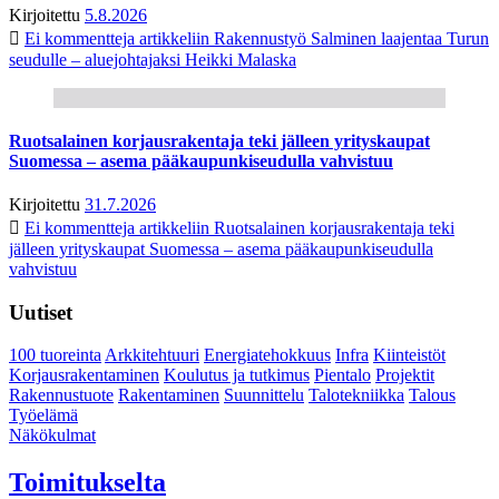
Kirjoitettu
5.8.2026
Ei kommentteja
artikkeliin Rakennustyö Salminen laajentaa Turun
seudulle – aluejohtajaksi Heikki Malaska
Ruotsalainen korjausrakentaja teki jälleen yrityskaupat
Suomessa – asema pääkaupunkiseudulla vahvistuu
Kirjoitettu
31.7.2026
Ei kommentteja
artikkeliin Ruotsalainen korjausrakentaja teki
jälleen yrityskaupat Suomessa – asema pääkaupunkiseudulla
vahvistuu
Uutiset
100 tuoreinta
Arkkitehtuuri
Energiatehokkuus
Infra
Kiinteistöt
Korjausrakentaminen
Koulutus ja tutkimus
Pientalo
Projektit
Rakennustuote
Rakentaminen
Suunnittelu
Talotekniikka
Talous
Työelämä
Näkökulmat
Toimitukselta