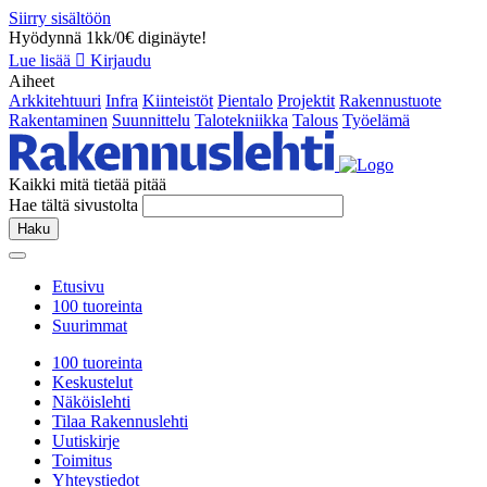
Siirry sisältöön
Hyödynnä 1kk/0€ diginäyte!
Lue lisää
Kirjaudu
Aiheet
Arkkitehtuuri
Infra
Kiinteistöt
Pientalo
Projektit
Rakennustuote
Rakentaminen
Suunnittelu
Talotekniikka
Talous
Työelämä
Kaikki mitä tietää pitää
Hae tältä sivustolta
Haku
Etusivu
100 tuoreinta
Suurimmat
100 tuoreinta
Keskustelut
Näköislehti
Tilaa Rakennuslehti
Uutiskirje
Toimitus
Yhteystiedot