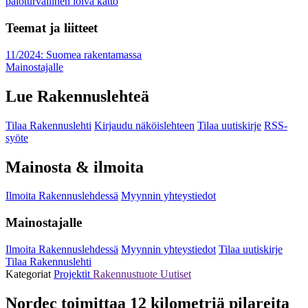
paloturvallinen loiva katto
Teemat ja liitteet
11/2024: Suomea rakentamassa
Mainostajalle
Lue Rakennuslehteä
Tilaa Rakennuslehti
Kirjaudu näköislehteen
Tilaa uutiskirje
RSS-
syöte
Mainosta & ilmoita
Ilmoita Rakennuslehdessä
Myynnin yhteystiedot
Mainostajalle
Ilmoita Rakennuslehdessä
Myynnin yhteystiedot
Tilaa uutiskirje
Tilaa Rakennuslehti
Kategoriat
Projektit
Rakennustuote
Uutiset
Nordec toimittaa 12 kilometriä pilareita