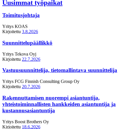
Uusimmat työpaikat
Toimitusjohtaja
Yritys
KOAS
Kirjoitettu
3.8.2026
Suunnittelupäällikkö
Yritys
Tekova Oyj
Kirjoitettu
22.7.2026
Vastuusuunnittelija, tietomallintava suunnittelija
Yritys
FCG Finnish Consulting Group Oy
Kirjoitettu
20.7.2026
Rakennuttamisen nuorempi asiantuntija,
yhteistoiminnallisten hankkeiden asiantuntija ja
kustannusasiantuntija
Yritys
Boost Brothers Oy
Kirjoitettu
18.6.2026