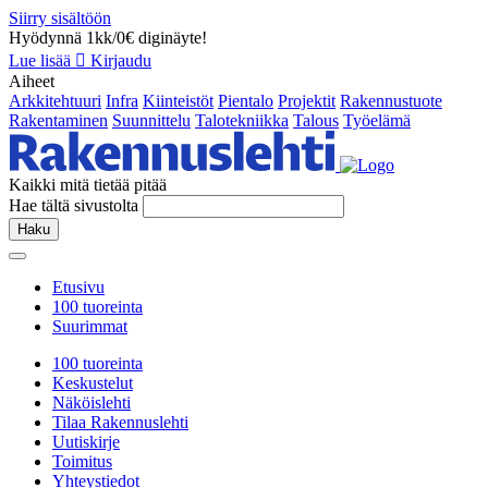
Siirry sisältöön
Hyödynnä 1kk/0€ diginäyte!
Lue lisää
Kirjaudu
Aiheet
Arkkitehtuuri
Infra
Kiinteistöt
Pientalo
Projektit
Rakennustuote
Rakentaminen
Suunnittelu
Talotekniikka
Talous
Työelämä
Kaikki mitä tietää pitää
Hae tältä sivustolta
Haku
Etusivu
100 tuoreinta
Suurimmat
100 tuoreinta
Keskustelut
Näköislehti
Tilaa Rakennuslehti
Uutiskirje
Toimitus
Yhteystiedot