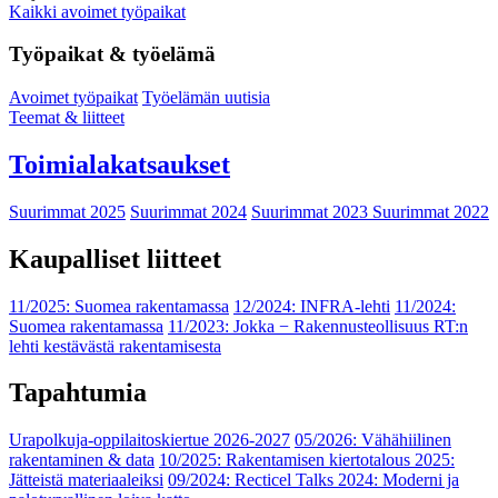
Kaikki avoimet työpaikat
Työpaikat & työelämä
Avoimet työpaikat
Työelämän uutisia
Teemat & liitteet
Toimialakatsaukset
Suurimmat 2025
Suurimmat 2024
Suurimmat 2023
Suurimmat 2022
Kaupalliset liitteet
11/2025: Suomea rakentamassa
12/2024: INFRA-lehti
11/2024:
Suomea rakentamassa
11/2023: Jokka − Rakennusteollisuus RT:n
lehti kestävästä rakentamisesta
Tapahtumia
Urapolkuja-oppilaitoskiertue 2026-2027
05/2026: Vähähiilinen
rakentaminen & data
10/2025: Rakentamisen kiertotalous 2025:
Jätteistä materiaaleiksi
09/2024: Recticel Talks 2024: Moderni ja