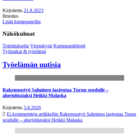
Kirjoitettu
21.8.2023
Ilmoitus
Lisää kumppaneilta
Näkökulmat
Toimitukselta
Vieraskynä
Kumppaniblogit
Työpaikat & työelämä
Työelämän uutisia
Rakennustyö Salminen laajentaa Turun seudulle –
aluejohtajaksi Heikki Malaska
Kirjoitettu
5.8.2026
Ei kommentteja
artikkeliin Rakennustyö Salminen laajentaa Turun
seudulle – aluejohtajaksi Heikki Malaska