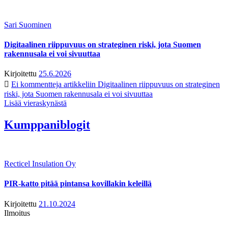
Sari Suominen
Digitaalinen riippuvuus on strateginen riski, jota Suomen
rakennusala ei voi sivuuttaa
Kirjoitettu
25.6.2026
Ei kommentteja
artikkeliin Digitaalinen riippuvuus on strateginen
riski, jota Suomen rakennusala ei voi sivuuttaa
Lisää vieraskynästä
Kumppaniblogit
Recticel Insulation Oy
PIR-katto pitää pintansa kovillakin keleillä
Kirjoitettu
21.10.2024
Ilmoitus