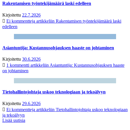
Rakentamisen työntekijämäärä laski edelleen
Kirjoitettu
22.7.2026
Ei kommentteja
artikkeliin Rakentamisen työntekijämäärä laski
edelleen
Asiantuntija: Kustannusohjauksen haaste on johtaminen
Kirjoitettu
30.6.2026
1 kommentti
artikkeliin Asiantuntija: Kustannusohjauksen haaste
on johtaminen
Tietohallintojohtaja uskoo teknologiaan ja tekoälyyn
Kirjoitettu
29.6.2026
Ei kommentteja
artikkeliin Tietohallintojohtaja uskoo teknologiaan
ja tekoälyyn
Lisää uutisia