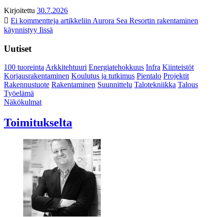
Kirjoitettu
30.7.2026
Ei kommentteja
artikkeliin Aurora Sea Resortin rakentaminen
käynnistyy Iissä
Uutiset
100 tuoreinta
Arkkitehtuuri
Energiatehokkuus
Infra
Kiinteistöt
Korjausrakentaminen
Koulutus ja tutkimus
Pientalo
Projektit
Rakennustuote
Rakentaminen
Suunnittelu
Talotekniikka
Talous
Työelämä
Näkökulmat
Toimitukselta