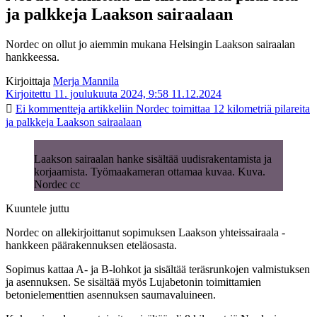
ja palkkeja Laakson sairaalaan
Nordec on ollut jo aiemmin mukana Helsingin Laakson sairaalan
hankkeessa.
Kirjoittaja
Merja Mannila
Kirjoitettu 11. joulukuuta 2024, 9:58
11.12.2024
Ei kommentteja
artikkeliin Nordec toimittaa 12 kilometriä pilareita
ja palkkeja Laakson sairaalaan
Laakson sairaalan hanke sisältää uudisrakentamista ja
korjaamista. Työmaakameran ottamaa kuvaa. Kuva.
Nordec cc
Kuuntele juttu
Nordec on allekirjoittanut sopimuksen Laakson yhteissairaala -
hankkeen päärakennuksen eteläosasta.
Sopimus kattaa A- ja B-lohkot ja sisältää teräsrunkojen valmistuksen
ja asennuksen. Se sisältää myös Lujabetonin toimittamien
betonielementtien asennuksen saumavaluineen.