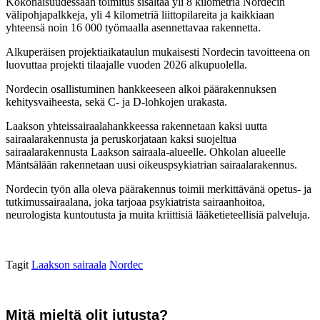
Kokonaisuudessaan toimitus sisältää yli 8 kilometriä Nordecin
välipohjapalkkeja, yli 4 kilometriä liittopilareita ja kaikkiaan
yhteensä noin 16 000 työmaalla asennettavaa rakennetta.
Alkuperäisen projektiaikataulun mukaisesti Nordecin tavoitteena on
luovuttaa projekti tilaajalle vuoden 2026 alkupuolella.
Nordecin osallistuminen hankkeeseen alkoi päärakennuksen
kehitysvaiheesta, sekä C- ja D-lohkojen urakasta.
Laakson yhteissairaalahankkeessa rakennetaan kaksi uutta
sairaalarakennusta ja peruskorjataan kaksi suojeltua
sairaalarakennusta Laakson sairaala-alueelle. Ohkolan alueelle
Mäntsälään rakennetaan uusi oikeuspsykiatrian sairaalarakennus.
Nordecin työn alla oleva päärakennus toimii merkittävänä opetus- ja
tutkimussairaalana, joka tarjoaa psykiatrista sairaanhoitoa,
neurologista kuntoutusta ja muita kriittisiä lääketieteellisiä palveluja.
Tagit
Laakson sairaala
Nordec
Mitä mieltä olit jutusta?