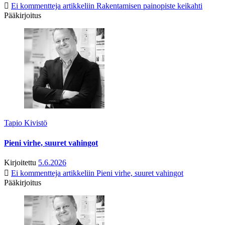
Ei kommentteja
artikkeliin Rakentamisen painopiste keikahti
Pääkirjoitus
Tapio Kivistö
Pieni virhe, suuret vahingot
Kirjoitettu
5.6.2026
Ei kommentteja
artikkeliin Pieni virhe, suuret vahingot
Pääkirjoitus