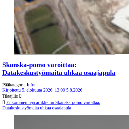
Skanska-pomo varoittaa:
Datakeskustyömaita uhkaa osaajapula
Pääkategoria
Infra
Kirjoitettu 5. elokuuta 2026, 13:00
5.8.2026
Tilaajille
Ei kommentteja
artikkeliin Skanska-pomo varoittaa:
Datakeskustyömaita uhkaa osaajapula