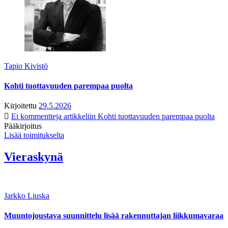
Tapio Kivistö
Kohti tuottavuuden parempaa puolta
Kirjoitettu
29.5.2026
Ei kommentteja
artikkeliin Kohti tuottavuuden parempaa puolta
Pääkirjoitus
Lisää toimitukselta
Vieraskynä
Jarkko Liuska
Muuntojoustava suunnittelu lisää rakennuttajan liikkumavaraa