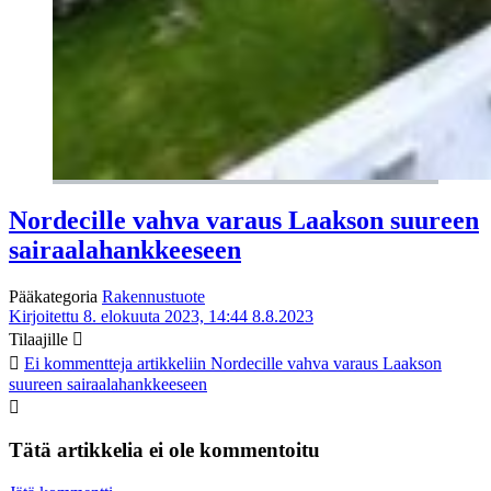
Nordecille vahva varaus Laakson suureen
sairaalahankkeeseen
Pääkategoria
Rakennustuote
Kirjoitettu 8. elokuuta 2023, 14:44
8.8.2023
Tilaajille
Ei kommentteja
artikkeliin Nordecille vahva varaus Laakson
suureen sairaalahankkeeseen
Tätä artikkelia ei ole kommentoitu