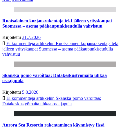
Ruotsalainen korjausrakentaja teki jälleen yrityskaupat
Suomessa – asema pääkaupunkiseudulla vahvistuu
Kirjoitettu
31.7.2026
Ei kommentteja
artikkeliin Ruotsalainen korjausrakentaja teki
jälleen yrityskaupat Suomessa – asema pääkaupunkiseudulla
vahvistuu
Skanska-pomo varoittaa: Datakeskustyömaita uhkaa
osaajapula
Kirjoitettu
5.8.2026
Ei kommentteja
artikkeliin Skanska-pomo varoittaa:
Datakeskustyömaita uhkaa osaajapula
Aurora Sea Resortin rakentaminen käynnistyy Iissä