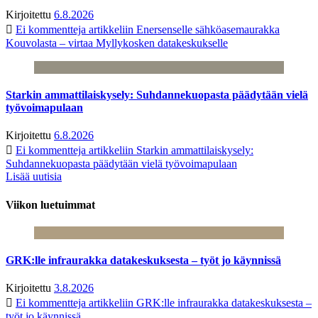
Kirjoitettu
6.8.2026
Ei kommentteja
artikkeliin Enersenselle sähköasemaurakka
Kouvolasta – virtaa Myllykosken datakeskukselle
Starkin ammattilaiskysely: Suhdannekuopasta päädytään vielä
työvoimapulaan
Kirjoitettu
6.8.2026
Ei kommentteja
artikkeliin Starkin ammattilaiskysely:
Suhdannekuopasta päädytään vielä työvoimapulaan
Lisää uutisia
Viikon luetuimmat
GRK:lle infraurakka datakeskuksesta – työt jo käynnissä
Kirjoitettu
3.8.2026
Ei kommentteja
artikkeliin GRK:lle infraurakka datakeskuksesta –
työt jo käynnissä