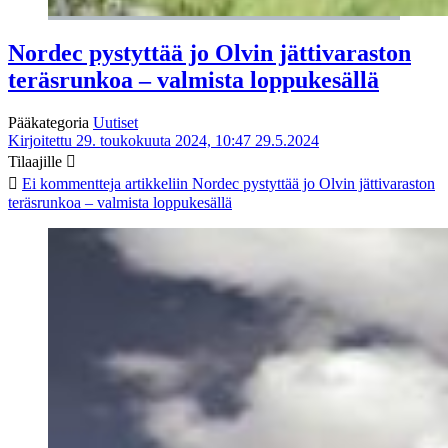
Nordec pystyttää jo Olvin jättivaraston
teräsrunkoa – valmista loppukesällä
Pääkategoria
Uutiset
Kirjoitettu 29. toukokuuta 2024, 10:47
29.5.2024
Tilaajille
Ei kommentteja
artikkeliin Nordec pystyttää jo Olvin jättivaraston
teräsrunkoa – valmista loppukesällä