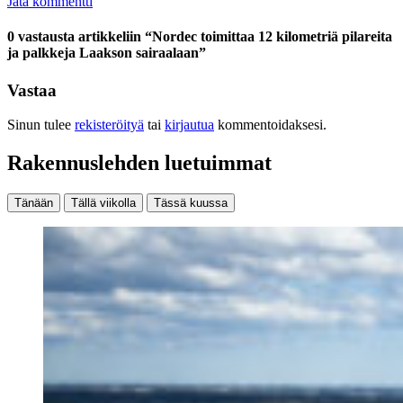
Jätä kommentti
0 vastausta artikkeliin “Nordec toimittaa 12 kilometriä pilareita
ja palkkeja Laakson sairaalaan”
Vastaa
Sinun tulee
rekisteröityä
tai
kirjautua
kommentoidaksesi.
Rakennuslehden luetuimmat
Tänään
Tällä viikolla
Tässä kuussa