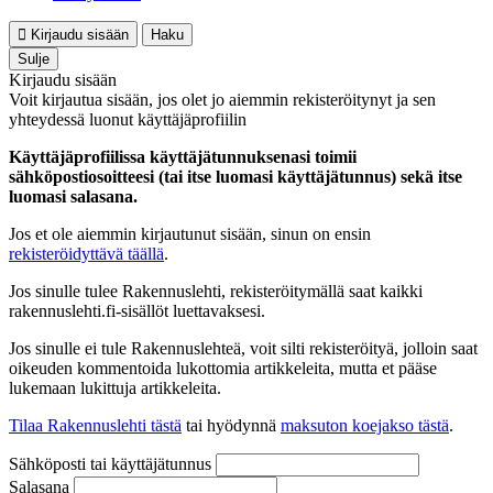
Kirjaudu sisään
Haku
Sulje
Kirjaudu sisään
Voit kirjautua sisään, jos olet jo aiemmin rekisteröitynyt ja sen
yhteydessä luonut käyttäjäprofiilin
Käyttäjäprofiilissa käyttäjätunnuksenasi toimii
sähköpostiosoitteesi (tai itse luomasi käyttäjätunnus) sekä itse
luomasi salasana.
Jos et ole aiemmin kirjautunut sisään, sinun on ensin
rekisteröidyttävä täällä
.
Jos sinulle tulee Rakennuslehti, rekisteröitymällä saat kaikki
rakennuslehti.fi-sisällöt luettavaksesi.
Jos sinulle ei tule Rakennuslehteä, voit silti rekisteröityä, jolloin saat
oikeuden kommentoida lukottomia artikkeleita, mutta et pääse
lukemaan lukittuja artikkeleita.
Tilaa Rakennuslehti tästä
tai hyödynnä
maksuton koejakso tästä
.
Sähköposti tai käyttäjätunnus
Salasana