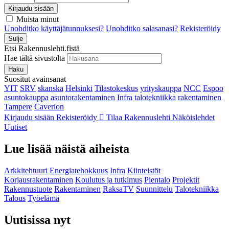
Kirjaudu sisään
Muista minut
Unohditko käyttäjätunnuksesi?
Unohditko salasanasi?
Rekisteröidy
Sulje
Etsi Rakennuslehti.fistä
Hae tältä sivustolta
Haku
Suositut avainsanat
YIT
SRV
skanska
Helsinki
Tilastokeskus
yrityskauppa
NCC
Espoo
asuntokauppa
asuntorakentaminen
Infra
talotekniikka
rakentaminen
Tampere
Caverion
Kirjaudu sisään
Rekisteröidy
Tilaa Rakennuslehti
Näköislehdet
Uutiset
Lue lisää näistä aiheista
Arkkitehtuuri
Energiatehokkuus
Infra
Kiinteistöt
Korjausrakentaminen
Koulutus ja tutkimus
Pientalo
Projektit
Rakennustuote
Rakentaminen
RaksaTV
Suunnittelu
Talotekniikka
Talous
Työelämä
Uutisissa nyt