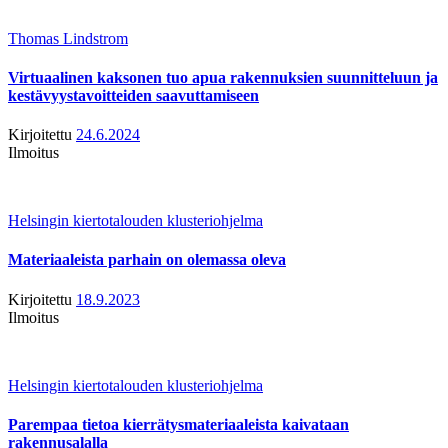
Thomas Lindstrom
Virtuaalinen kaksonen tuo apua rakennuksien suunnitteluun ja
kestävyystavoitteiden saavuttamiseen
Kirjoitettu
24.6.2024
Ilmoitus
Helsingin kiertotalouden klusteriohjelma
Materiaaleista parhain on olemassa oleva
Kirjoitettu
18.9.2023
Ilmoitus
Helsingin kiertotalouden klusteriohjelma
Parempaa tietoa kierrätysmateriaaleista kaivataan
rakennusalalla