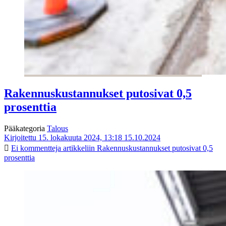
Rakennuskustannukset putosivat 0,5
prosenttia
Pääkategoria
Talous
Kirjoitettu 15. lokakuuta 2024, 13:18
15.10.2024
Ei kommentteja
artikkeliin Rakennuskustannukset putosivat 0,5
prosenttia