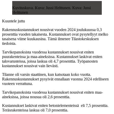
Kuvituskuva. Kuva: Jussi Helttunen. Kuva: Jussi
Helttunen
Kuuntele juttu
Rakennuskustannukset nousivat vuoden 2024 joulukuussa 0,3
prosenttia vuoden takaisesta. Kustannukset ovat pysytellyyt melko
tasaisena viime kuukausina. Tämä ilmenee Tilastokeskuksen
tiedoista.
Tarvikepanoksista vuodessa kustannukset nousivat eniten
puurakenteissa ja maa-aineksissa. Kustannukset laskivat eniten
talovarusteissa, joissa laskua oli 4,7 prosenttia. Työpanosten
kustannukset nousivat vain lievästi.
Tilanne oli varsin staattinen, kun katsotaan koko vuotta.
Rakennuskustannukset pysyivät ennallaan vuonna 2024 edelliseen
vuoteen verrattuna.
Tarvikepanoksista vuodessa kustannukset nousivat eniten maa-
aineksissa, joissa nousua oli 2,6 prosenttia.
Kustannukset laskivat eniten betonielementeissä eli 7,5 prosenttia.
Teräsrakenteissa laskua oli 7,0 prosenttia.