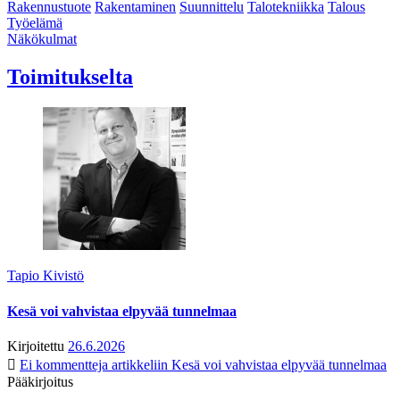
Rakennustuote
Rakentaminen
Suunnittelu
Talotekniikka
Talous
Työelämä
Näkökulmat
Toimitukselta
Tapio Kivistö
Kesä voi vahvistaa elpyvää tunnelmaa
Kirjoitettu
26.6.2026
Ei kommentteja
artikkeliin Kesä voi vahvistaa elpyvää tunnelmaa
Pääkirjoitus