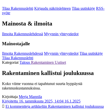
Tilaa Rakennuslehti
Kirjaudu näköislehteen
Tilaa uutiskirje
RSS-
syöte
Mainosta & ilmoita
Ilmoita Rakennuslehdessä
Myynnin yhteystiedot
Mainostajalle
Ilmoita Rakennuslehdessä
Myynnin yhteystiedot
Tilaa uutiskirje
Tilaa Rakennuslehti
Kategoriat
Talous
Rakentaminen
Uutiset
Rakentaminen kallistui joulukuussa
Koko viime vuonna ei tapahtunut suurta hyppäystä
rakennuskustannuksissa.
Kirjoittaja
Merja Mannila
Kirjoitettu 16. tammikuuta 2025, 14:04
16.1.2025
Ei kommentteja
artikkeliin Rakentaminen kallistui joulukuussa