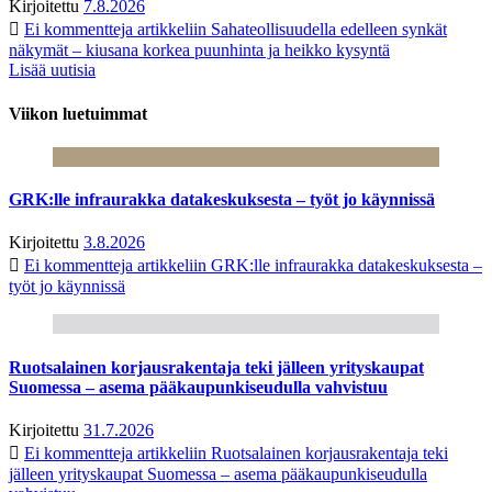
Kirjoitettu
7.8.2026
Ei kommentteja
artikkeliin Sahateollisuudella edelleen synkät
näkymät – kiusana korkea puunhinta ja heikko kysyntä
Lisää uutisia
Viikon luetuimmat
GRK:lle infraurakka datakeskuksesta – työt jo käynnissä
Kirjoitettu
3.8.2026
Ei kommentteja
artikkeliin GRK:lle infraurakka datakeskuksesta –
työt jo käynnissä
Ruotsalainen korjausrakentaja teki jälleen yrityskaupat
Suomessa – asema pääkaupunkiseudulla vahvistuu
Kirjoitettu
31.7.2026
Ei kommentteja
artikkeliin Ruotsalainen korjausrakentaja teki
jälleen yrityskaupat Suomessa – asema pääkaupunkiseudulla