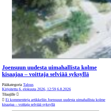
Joensuun uudesta uimahallista kolme
kisaajaa – voittaja selviää syksyllä
Pääkategoria
Talous
Kirjoitettu 6. elokuuta 2026, 12:59
6.8.2026
Tilaajille
Ei kommentteja
artikkeliin Joensuun uudesta uimahallista kolme
kisaajaa – voittaja selviää syksyllä