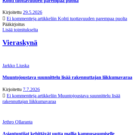
Kohti tuottavuuden parempaa puolta
Kirjoitettu
29.5.2026
Ei kommentteja
artikkeliin Kohti tuottavuuden parempaa puolta
Pääkirjoitus
Lisää toimitukselta
Vieraskynä
Jarkko Liuska
Muuntojoustava suunnittelu lisää rakennuttajan liikkumavaraa
Kirjoitettu
7.7.2026
Ei kommentteja
artikkeliin Muuntojoustava suunnittelu lisää
rakennuttajan liikkumavaraa
Jethro Ollaranta
Asiantuntijat kehittävät uutta mallia kampusasumiselle