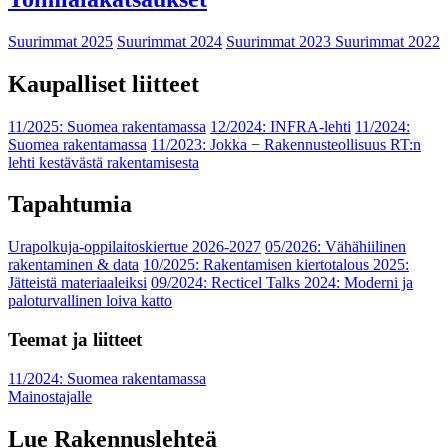
Suurimmat 2025
Suurimmat 2024
Suurimmat 2023
Suurimmat 2022
Kaupalliset liitteet
11/2025: Suomea rakentamassa
12/2024: INFRA-lehti
11/2024:
Suomea rakentamassa
11/2023: Jokka − Rakennusteollisuus RT:n
lehti kestävästä rakentamisesta
Tapahtumia
Urapolkuja-oppilaitoskiertue 2026-2027
05/2026: Vähähiilinen
rakentaminen & data
10/2025: Rakentamisen kiertotalous 2025:
Jätteistä materiaaleiksi
09/2024: Recticel Talks 2024: Moderni ja
paloturvallinen loiva katto
Teemat ja liitteet
11/2024: Suomea rakentamassa
Mainostajalle
Lue Rakennuslehteä