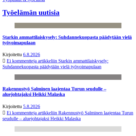
Työelämän uutisia
Starkin ammattilaiskysely: Suhdannekuopasta päädytään vielä
työvoimapulaan
Kirjoitettu
6.8.2026
Ei kommentteja
artikkeliin Starkin ammattilaiskysely:
Suhdannekuopasta päädytään vielä työvoimapulaan
Rakennustyö Salminen laajentaa Turun seudulle –
aluejohtajaksi Heikki Malaska
Kirjoitettu
5.8.2026
Ei kommentteja
artikkeliin Rakennustyö Salminen laajentaa Turun
seudulle – aluejohtajaksi Heikki Malaska