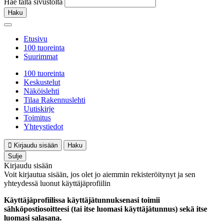
Hae tältä sivustolta
Haku
Etusivu
100 tuoreinta
Suurimmat
100 tuoreinta
Keskustelut
Näköislehti
Tilaa Rakennuslehti
Uutiskirje
Toimitus
Yhteystiedot
Kirjaudu sisään
Haku
Sulje
Kirjaudu sisään
Voit kirjautua sisään, jos olet jo aiemmin rekisteröitynyt ja sen
yhteydessä luonut käyttäjäprofiilin
Käyttäjäprofiilissa käyttäjätunnuksenasi toimii
sähköpostiosoitteesi (tai itse luomasi käyttäjätunnus) sekä itse
luomasi salasana.