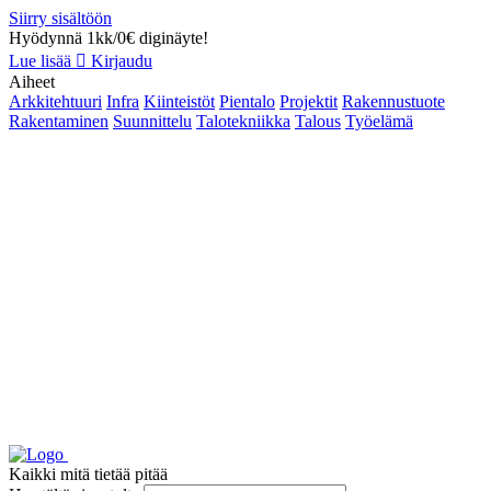
Siirry sisältöön
Hyödynnä 1kk/0€ diginäyte!
Lue lisää
Kirjaudu
Aiheet
Arkkitehtuuri
Infra
Kiinteistöt
Pientalo
Projektit
Rakennustuote
Rakentaminen
Suunnittelu
Talotekniikka
Talous
Työelämä
Kaikki mitä tietää pitää