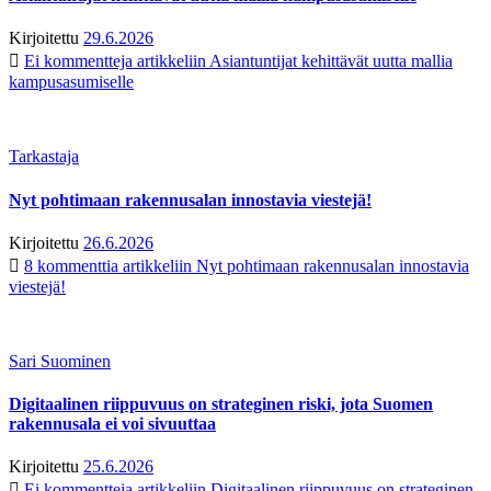
Kirjoitettu
29.6.2026
Ei kommentteja
artikkeliin Asiantuntijat kehittävät uutta mallia
kampusasumiselle
Tarkastaja
Nyt pohtimaan rakennusalan innostavia viestejä!
Kirjoitettu
26.6.2026
8 kommenttia
artikkeliin Nyt pohtimaan rakennusalan innostavia
viestejä!
Sari Suominen
Digitaalinen riippuvuus on strateginen riski, jota Suomen
rakennusala ei voi sivuuttaa
Kirjoitettu
25.6.2026
Ei kommentteja
artikkeliin Digitaalinen riippuvuus on strateginen