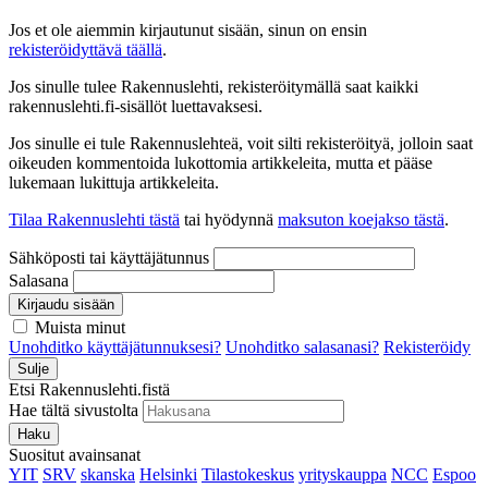
Jos et ole aiemmin kirjautunut sisään, sinun on ensin
rekisteröidyttävä täällä
.
Jos sinulle tulee Rakennuslehti, rekisteröitymällä saat kaikki
rakennuslehti.fi-sisällöt luettavaksesi.
Jos sinulle ei tule Rakennuslehteä, voit silti rekisteröityä, jolloin saat
oikeuden kommentoida lukottomia artikkeleita, mutta et pääse
lukemaan lukittuja artikkeleita.
Tilaa Rakennuslehti tästä
tai hyödynnä
maksuton koejakso tästä
.
Sähköposti tai käyttäjätunnus
Salasana
Kirjaudu sisään
Muista minut
Unohditko käyttäjätunnuksesi?
Unohditko salasanasi?
Rekisteröidy
Sulje
Etsi Rakennuslehti.fistä
Hae tältä sivustolta
Haku
Suositut avainsanat
YIT
SRV
skanska
Helsinki
Tilastokeskus
yrityskauppa
NCC
Espoo