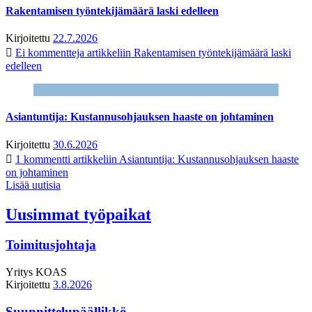
Rakentamisen työntekijämäärä laski edelleen
Kirjoitettu
22.7.2026
Ei kommentteja
artikkeliin Rakentamisen työntekijämäärä laski
edelleen
Asiantuntija: Kustannusohjauksen haaste on johtaminen
Kirjoitettu
30.6.2026
1 kommentti
artikkeliin Asiantuntija: Kustannusohjauksen haaste
on johtaminen
Lisää uutisia
Uusimmat työpaikat
Toimitusjohtaja
Yritys
KOAS
Kirjoitettu
3.8.2026
Suunnittelupäällikkö