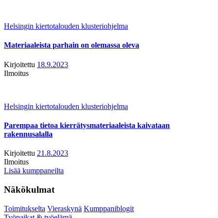
Helsingin kiertotalouden klusteriohjelma
Materiaaleista parhain on olemassa oleva
Kirjoitettu
18.9.2023
Ilmoitus
Helsingin kiertotalouden klusteriohjelma
Parempaa tietoa kierrätysmateriaaleista kaivataan
rakennusalalla
Kirjoitettu
21.8.2023
Ilmoitus
Lisää kumppaneilta
Näkökulmat
Toimitukselta
Vieraskynä
Kumppaniblogit
Työpaikat & työelämä