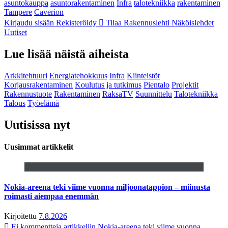
asuntokauppa
asuntorakentaminen
Infra
talotekniikka
rakentaminen
Tampere
Caverion
Kirjaudu sisään
Rekisteröidy
Tilaa Rakennuslehti
Näköislehdet
Uutiset
Lue lisää näistä aiheista
Arkkitehtuuri
Energiatehokkuus
Infra
Kiinteistöt
Korjausrakentaminen
Koulutus ja tutkimus
Pientalo
Projektit
Rakennustuote
Rakentaminen
RaksaTV
Suunnittelu
Talotekniikka
Talous
Työelämä
Uutisissa nyt
Uusimmat artikkelit
Nokia-areena teki viime vuonna miljoonatappion – miinusta
roimasti aiempaa enemmän
Kirjoitettu
7.8.2026
Ei kommentteja
artikkeliin Nokia-areena teki viime vuonna