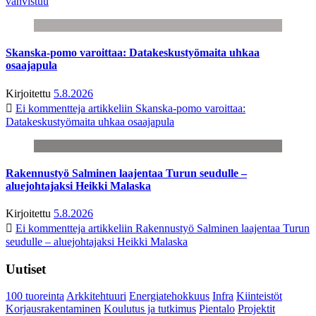
vahvistuu
Skanska-pomo varoittaa: Datakeskustyömaita uhkaa
osaajapula
Kirjoitettu
5.8.2026
Ei kommentteja
artikkeliin Skanska-pomo varoittaa:
Datakeskustyömaita uhkaa osaajapula
Rakennustyö Salminen laajentaa Turun seudulle –
aluejohtajaksi Heikki Malaska
Kirjoitettu
5.8.2026
Ei kommentteja
artikkeliin Rakennustyö Salminen laajentaa Turun
seudulle – aluejohtajaksi Heikki Malaska
Uutiset
100 tuoreinta
Arkkitehtuuri
Energiatehokkuus
Infra
Kiinteistöt
Korjausrakentaminen
Koulutus ja tutkimus
Pientalo
Projektit