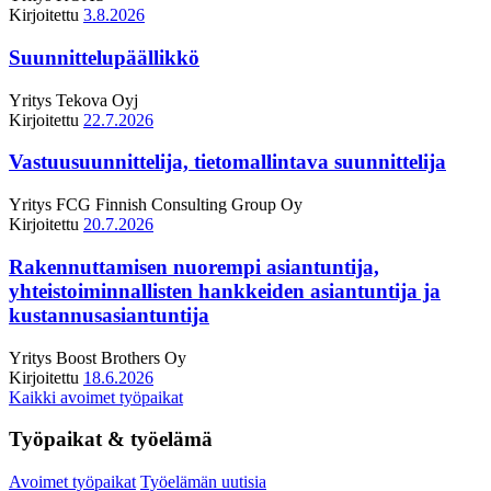
Kirjoitettu
3.8.2026
Suunnittelupäällikkö
Yritys
Tekova Oyj
Kirjoitettu
22.7.2026
Vastuusuunnittelija, tietomallintava suunnittelija
Yritys
FCG Finnish Consulting Group Oy
Kirjoitettu
20.7.2026
Rakennuttamisen nuorempi asiantuntija,
yhteistoiminnallisten hankkeiden asiantuntija ja
kustannusasiantuntija
Yritys
Boost Brothers Oy
Kirjoitettu
18.6.2026
Kaikki avoimet työpaikat
Työpaikat & työelämä
Avoimet työpaikat
Työelämän uutisia