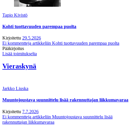
Tapio Kivistö
Kohti tuottavuuden parempaa puolta
Kirjoitettu
29.5.2026
Ei kommentteja
artikkeliin Kohti tuottavuuden parempaa puolta
Pääkirjoitus
Lisää toimitukselta
Vieraskynä
Jarkko Liuska
Muuntojoustava suunnittelu lisää rakennuttajan liikkumavaraa
Kirjoitettu
7.7.2026
Ei kommentteja
artikkeliin Muuntojoustava suunnittelu lisää
rakennuttajan liikkumavaraa