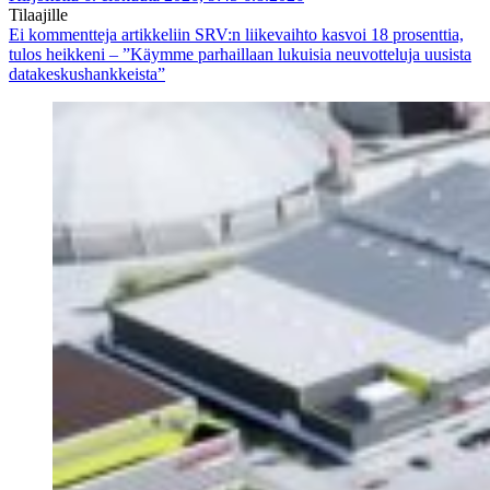
Tilaajille
Ei kommentteja
artikkeliin SRV:n liikevaihto kasvoi 18 prosenttia,
tulos heikkeni – ”Käymme parhaillaan lukuisia neuvotteluja uusista
datakeskushankkeista”