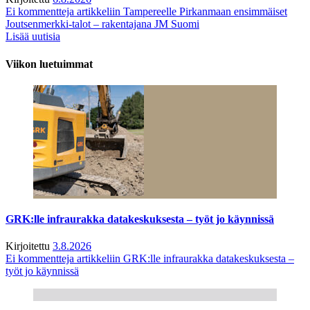
Ei kommentteja
artikkeliin Tampereelle Pirkanmaan ensimmäiset
Joutsenmerkki-talot – rakentajana JM Suomi
Lisää uutisia
Viikon luetuimmat
GRK:lle infraurakka datakeskuksesta – työt jo käynnissä
Kirjoitettu
3.8.2026
Ei kommentteja
artikkeliin GRK:lle infraurakka datakeskuksesta –
työt jo käynnissä