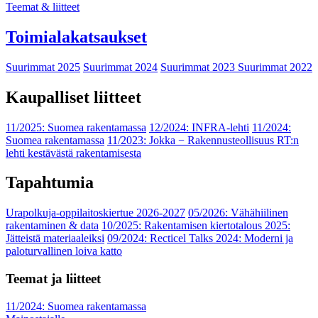
Teemat & liitteet
Toimialakatsaukset
Suurimmat 2025
Suurimmat 2024
Suurimmat 2023
Suurimmat 2022
Kaupalliset liitteet
11/2025: Suomea rakentamassa
12/2024: INFRA-lehti
11/2024:
Suomea rakentamassa
11/2023: Jokka − Rakennusteollisuus RT:n
lehti kestävästä rakentamisesta
Tapahtumia
Urapolkuja-oppilaitoskiertue 2026-2027
05/2026: Vähähiilinen
rakentaminen & data
10/2025: Rakentamisen kiertotalous 2025:
Jätteistä materiaaleiksi
09/2024: Recticel Talks 2024: Moderni ja
paloturvallinen loiva katto
Teemat ja liitteet
11/2024: Suomea rakentamassa