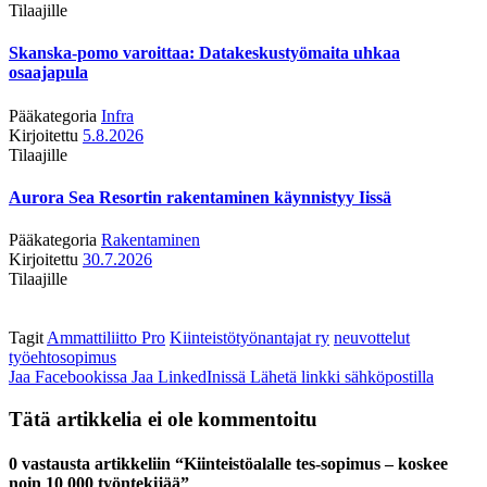
Tilaajille
Skanska-pomo varoittaa: Datakeskustyömaita uhkaa
osaajapula
Pääkategoria
Infra
Kirjoitettu
5.8.2026
Tilaajille
Aurora Sea Resortin rakentaminen käynnistyy Iissä
Pääkategoria
Rakentaminen
Kirjoitettu
30.7.2026
Tilaajille
Tagit
Ammattiliitto Pro
Kiinteistötyönantajat ry
neuvottelut
työehtosopimus
Jaa Facebookissa
Jaa LinkedInissä
Lähetä linkki sähköpostilla
Tätä artikkelia ei ole kommentoitu
0 vastausta artikkeliin “Kiinteistöalalle tes-sopimus – koskee
noin 10 000 työntekijää”