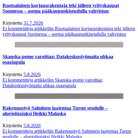
Ruotsalainen korjausrakentaja teki jälleen yrityskaupat
Suomessa – asema pääkaupunkiseudulla vahvistuu
Kirjoitettu
31.7.2026
Ei kommentteja
artikkeliin Ruotsalainen korjausrakentaja teki jälleen
yrityskaupat Suomessa – asema pääkaupunkiseudulla vahvistuu
Skanska-pomo varoittaa: Datakeskustyömaita uhkaa
osaajapula
Kirjoitettu
5.8.2026
Ei kommentteja
artikkeliin Skanska-pomo varoittaa:
Datakeskustyömaita uhkaa osaajapula
Rakennustyö Salminen laajentaa Turun seudulle –
aluejohtajaksi Heikki Malaska
Kirjoitettu
5.8.2026
Ei kommentteja
artikkeliin Rakennustyö Salminen laajentaa Turun
seudulle – aluejohtajaksi Heikki Malaska