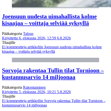
Joensuun uudesta uimahallista kolme
kisaajaa – voittaja selviää syksyllä
Pääkategoria
Talous
Kirjoitettu 6. elokuuta 2026, 12:59
6.8.2026
Tilaajille
Ei kommentteja
artikkeliin Joensuun uudesta uimahallista kolme
kisaajaa – voittaja selviää syksyllä
Sorvoja rakentaa Tullin tilat Tornioon –
kustannusarvio 14 miljoonaa
Pääkategoria
Rakentaminen
Kirjoitettu 5. elokuuta 2026, 10:21
5.8.2026
Tilaajille
Ei kommentteja
artikkeliin Sorvoja rakentaa Tullin tilat Tornioon –
kustannusarvio 14 miljoonaa