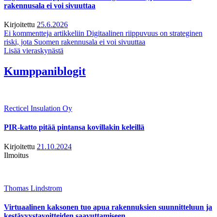
rakennusala ei voi sivuuttaa
Kirjoitettu
25.6.2026
Ei kommentteja
artikkeliin Digitaalinen riippuvuus on strateginen
riski, jota Suomen rakennusala ei voi sivuuttaa
Lisää vieraskynästä
Kumppaniblogit
Recticel Insulation Oy
PIR-katto pitää pintansa kovillakin keleillä
Kirjoitettu
21.10.2024
Ilmoitus
Thomas Lindstrom
Virtuaalinen kaksonen tuo apua rakennuksien suunnitteluun ja
kestävyystavoitteiden saavuttamiseen