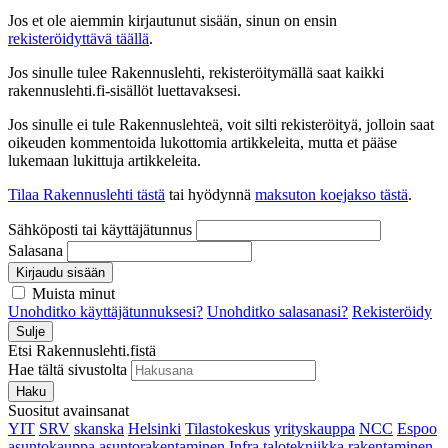
Jos et ole aiemmin kirjautunut sisään, sinun on ensin
rekisteröidyttävä täällä
.
Jos sinulle tulee Rakennuslehti, rekisteröitymällä saat kaikki
rakennuslehti.fi-sisällöt luettavaksesi.
Jos sinulle ei tule Rakennuslehteä, voit silti rekisteröityä, jolloin saat
oikeuden kommentoida lukottomia artikkeleita, mutta et pääse
lukemaan lukittuja artikkeleita.
Tilaa Rakennuslehti tästä
tai hyödynnä
maksuton koejakso tästä
.
Sähköposti tai käyttäjätunnus
Salasana
Kirjaudu sisään
Muista minut
Unohditko käyttäjätunnuksesi?
Unohditko salasanasi?
Rekisteröidy
Sulje
Etsi Rakennuslehti.fistä
Hae tältä sivustolta
Haku
Suositut avainsanat
YIT
SRV
skanska
Helsinki
Tilastokeskus
yrityskauppa
NCC
Espoo
asuntokauppa
asuntorakentaminen
Infra
talotekniikka
rakentaminen