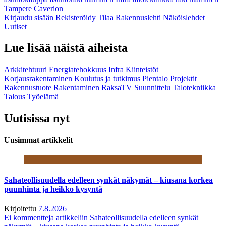
Tampere
Caverion
Kirjaudu sisään
Rekisteröidy
Tilaa Rakennuslehti
Näköislehdet
Uutiset
Lue lisää näistä aiheista
Arkkitehtuuri
Energiatehokkuus
Infra
Kiinteistöt
Korjausrakentaminen
Koulutus ja tutkimus
Pientalo
Projektit
Rakennustuote
Rakentaminen
RaksaTV
Suunnittelu
Talotekniikka
Talous
Työelämä
Uutisissa nyt
Uusimmat artikkelit
Sahateollisuudella edelleen synkät näkymät – kiusana korkea
puunhinta ja heikko kysyntä
Kirjoitettu
7.8.2026
Ei kommentteja
artikkeliin Sahateollisuudella edelleen synkät