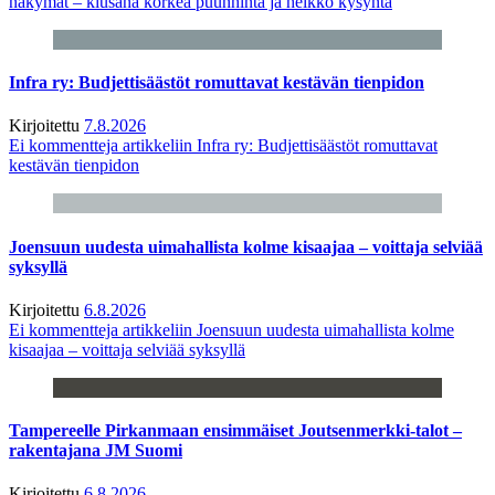
näkymät – kiusana korkea puunhinta ja heikko kysyntä
Infra ry: Budjettisäästöt romuttavat kestävän tienpidon
Kirjoitettu
7.8.2026
Ei kommentteja
artikkeliin Infra ry: Budjettisäästöt romuttavat
kestävän tienpidon
Joensuun uudesta uimahallista kolme kisaajaa – voittaja selviää
syksyllä
Kirjoitettu
6.8.2026
Ei kommentteja
artikkeliin Joensuun uudesta uimahallista kolme
kisaajaa – voittaja selviää syksyllä
Tampereelle Pirkanmaan ensimmäiset Joutsenmerkki-talot –
rakentajana JM Suomi
Kirjoitettu
6.8.2026