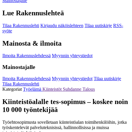
Mainostajalle
Lue Rakennuslehteä
Tilaa Rakennuslehti
Kirjaudu näköislehteen
Tilaa uutiskirje
RSS-
syöte
Mainosta & ilmoita
Ilmoita Rakennuslehdessä
Myynnin yhteystiedot
Mainostajalle
Ilmoita Rakennuslehdessä
Myynnin yhteystiedot
Tilaa uutiskirje
Tilaa Rakennuslehti
Kategoriat
Työelämä
Kiinteistöt
Suhdanne
Talous
Kiinteistöalalle tes-sopimus – koskee noin
10 000 työntekijää
Työehtosopimusta sovelletaan kiinteistöalan toimihenkilöihin, jotka
työskentelevät palveluteknisissä, hallinnollisissa ja muissa