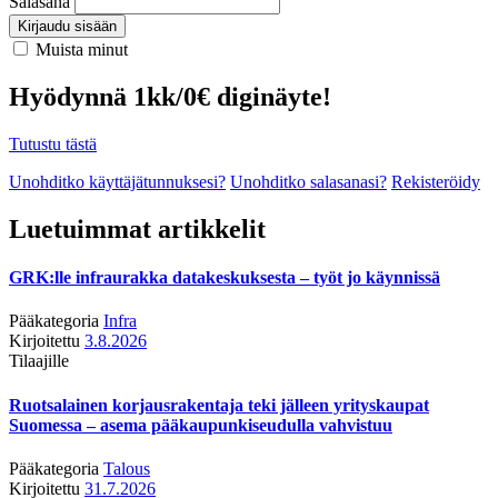
Salasana
Kirjaudu sisään
Muista minut
Hyödynnä 1kk/0€ diginäyte!
Tutustu tästä
Unohditko käyttäjätunnuksesi?
Unohditko salasanasi?
Rekisteröidy
Luetuimmat artikkelit
GRK:lle infraurakka datakeskuksesta – työt jo käynnissä
Pääkategoria
Infra
Kirjoitettu
3.8.2026
Tilaajille
Ruotsalainen korjausrakentaja teki jälleen yrityskaupat
Suomessa – asema pääkaupunkiseudulla vahvistuu
Pääkategoria
Talous
Kirjoitettu
31.7.2026