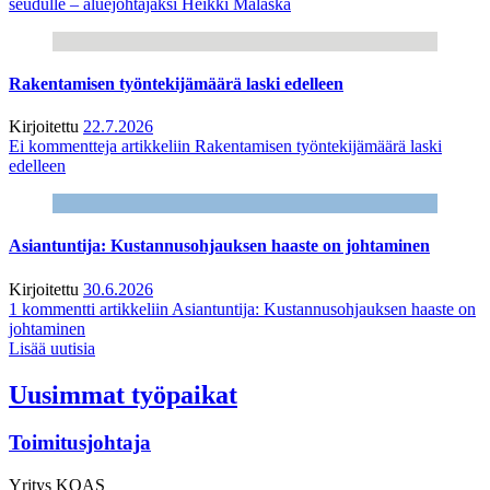
seudulle – aluejohtajaksi Heikki Malaska
Rakentamisen työntekijämäärä laski edelleen
Kirjoitettu
22.7.2026
Ei kommentteja
artikkeliin Rakentamisen työntekijämäärä laski
edelleen
Asiantuntija: Kustannusohjauksen haaste on johtaminen
Kirjoitettu
30.6.2026
1 kommentti
artikkeliin Asiantuntija: Kustannusohjauksen haaste on
johtaminen
Lisää uutisia
Uusimmat työpaikat
Toimitusjohtaja
Yritys
KOAS