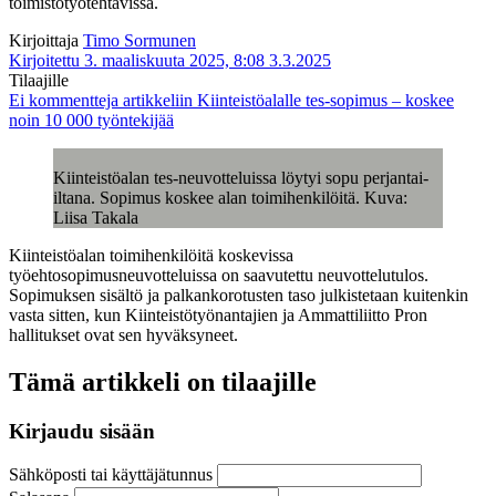
toimistotyötehtävissä.
Kirjoittaja
Timo Sormunen
Kirjoitettu 3. maaliskuuta 2025, 8:08
3.3.2025
Tilaajille
Ei kommentteja
artikkeliin Kiinteistöalalle tes-sopimus – koskee
noin 10 000 työntekijää
Kiinteistöalan tes-neuvotteluissa löytyi sopu perjantai-
iltana. Sopimus koskee alan toimihenkilöitä. Kuva:
Liisa Takala
Kiinteistöalan toimihenkilöitä koskevissa
työehtosopimusneuvotteluissa on saavutettu neuvottelutulos.
Sopimuksen sisältö ja palkankorotusten taso julkistetaan kuitenkin
vasta sitten, kun Kiinteistötyönantajien ja Ammattiliitto Pron
hallitukset ovat sen hyväksyneet.
Tämä artikkeli on tilaajille
Kirjaudu sisään
Sähköposti tai käyttäjätunnus