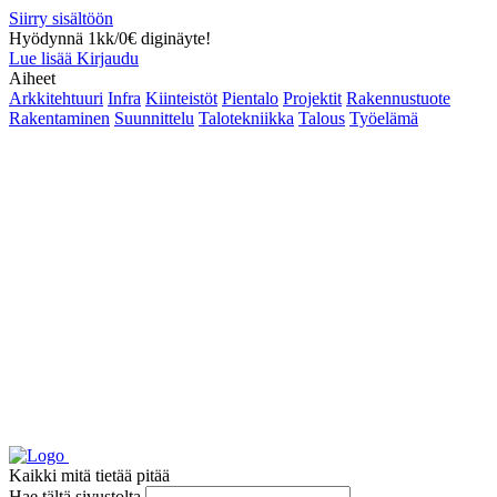
Siirry sisältöön
Hyödynnä 1kk/0€ diginäyte!
Lue lisää
Kirjaudu
Aiheet
Arkkitehtuuri
Infra
Kiinteistöt
Pientalo
Projektit
Rakennustuote
Rakentaminen
Suunnittelu
Talotekniikka
Talous
Työelämä
Kaikki mitä tietää pitää
Hae tältä sivustolta