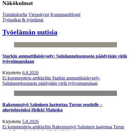
Näkökulmat
Toimitukselta
Vieraskynä
Kumppaniblogit
Työpaikat & työelämä
Työelämän uutisia
Starkin ammattilaiskysely: Suhdannekuopasta päädytään vielä
työvoimapulaan
Kirjoitettu
6.8.2026
Ei kommentteja
artikkeliin Starkin ammattilaiskysely:
Suhdannekuopasta päädytään vielä työvoimapulaan
Rakennustyö Salminen laajentaa Turun seudulle –
aluejohtajaksi Heikki Malaska
Kirjoitettu
5.8.2026
Ei kommentteja
artikkeliin Rakennustyö Salminen laajentaa Turun