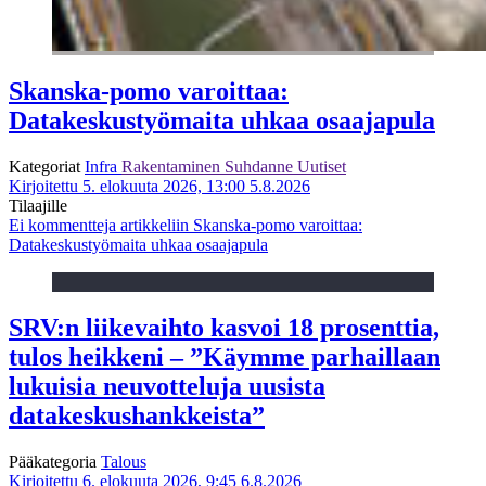
Skanska-pomo varoittaa:
Datakeskustyömaita uhkaa osaajapula
Kategoriat
Infra
Rakentaminen
Suhdanne
Uutiset
Kirjoitettu 5. elokuuta 2026, 13:00
5.8.2026
Tilaajille
Ei kommentteja
artikkeliin Skanska-pomo varoittaa:
Datakeskustyömaita uhkaa osaajapula
SRV:n liikevaihto kasvoi 18 prosenttia,
tulos heikkeni – ”Käymme parhaillaan
lukuisia neuvotteluja uusista
datakeskushankkeista”
Pääkategoria
Talous
Kirjoitettu 6. elokuuta 2026, 9:45
6.8.2026