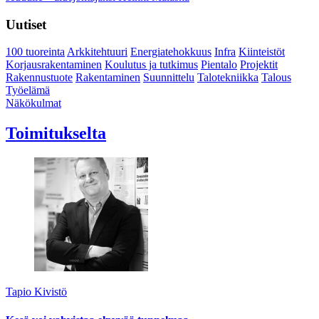
Uutiset
100 tuoreinta
Arkkitehtuuri
Energiatehokkuus
Infra
Kiinteistöt
Korjausrakentaminen
Koulutus ja tutkimus
Pientalo
Projektit
Rakennustuote
Rakentaminen
Suunnittelu
Talotekniikka
Talous
Työelämä
Näkökulmat
Toimitukselta
Tapio Kivistö