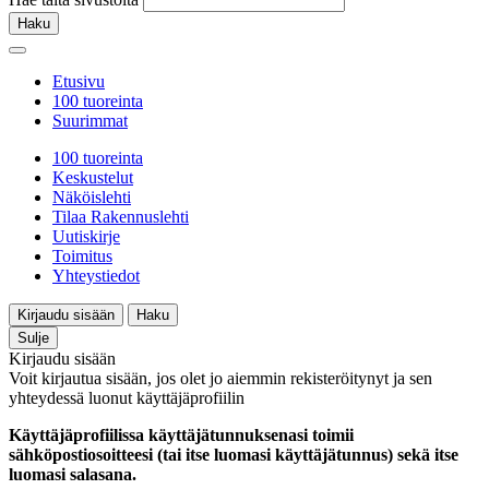
Haku
Etusivu
100 tuoreinta
Suurimmat
100 tuoreinta
Keskustelut
Näköislehti
Tilaa Rakennuslehti
Uutiskirje
Toimitus
Yhteystiedot
Kirjaudu sisään
Haku
Sulje
Kirjaudu sisään
Voit kirjautua sisään, jos olet jo aiemmin rekisteröitynyt ja sen
yhteydessä luonut käyttäjäprofiilin
Käyttäjäprofiilissa käyttäjätunnuksenasi toimii
sähköpostiosoitteesi (tai itse luomasi käyttäjätunnus) sekä itse
luomasi salasana.