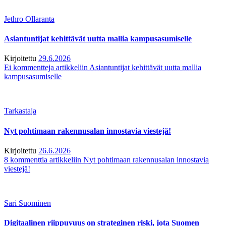
Jethro Ollaranta
Asiantuntijat kehittävät uutta mallia kampusasumiselle
Kirjoitettu
29.6.2026
Ei kommentteja
artikkeliin Asiantuntijat kehittävät uutta mallia
kampusasumiselle
Tarkastaja
Nyt pohtimaan rakennusalan innostavia viestejä!
Kirjoitettu
26.6.2026
8 kommenttia
artikkeliin Nyt pohtimaan rakennusalan innostavia
viestejä!
Sari Suominen
Digitaalinen riippuvuus on strateginen riski, jota Suomen