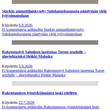
Starkin ammattilaiskysely: Suhdannekuopasta päädytään vielä
työvoimapulaan
Kirjoitettu
6.8.2026
Ei kommentteja
artikkeliin Starkin ammattilaiskysely:
Suhdannekuopasta päädytään vielä työvoimapulaan
Rakennustyö Salminen laajentaa Turun seudulle –
aluejohtajaksi Heikki Malaska
Kirjoitettu
5.8.2026
Ei kommentteja
artikkeliin Rakennustyö Salminen laajentaa Turun
seudulle – aluejohtajaksi Heikki Malaska
Rakentamisen työntekijämäärä laski edelleen
Kirjoitettu
22.7.2026
Ei kommentteja
artikkeliin Rakentamisen työntekijämäärä laski