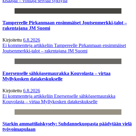
kisaajaa – voittaja selviää syksyllä
Tampereelle Pirkanmaan ensimmäiset Joutsenmerkki-talot –
rakentajana JM Suomi
Kirjoitettu
6.8.2026
Ei kommentteja
artikkeliin Tampereelle Pirkanmaan ensimmäiset
Joutsenmerkki-talot – rakentajana JM Suomi
Enersenselle sähköasemaurakka Kouvolasta – virtaa
Myllykosken datakeskukselle
Kirjoitettu
6.8.2026
Ei kommentteja
artikkeliin Enersenselle sähköasemaurakka
Kouvolasta – virtaa Myllykosken datakeskukselle
Starkin ammattilaiskysely: Suhdannekuopasta päädytään vielä
työvoimapulaan