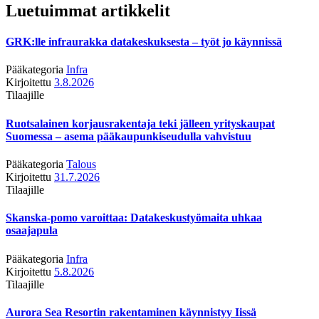
Luetuimmat artikkelit
GRK:lle infraurakka datakeskuksesta – työt jo käynnissä
Pääkategoria
Infra
Kirjoitettu
3.8.2026
Tilaajille
Ruotsalainen korjausrakentaja teki jälleen yrityskaupat
Suomessa – asema pääkaupunkiseudulla vahvistuu
Pääkategoria
Talous
Kirjoitettu
31.7.2026
Tilaajille
Skanska-pomo varoittaa: Datakeskustyömaita uhkaa
osaajapula
Pääkategoria
Infra
Kirjoitettu
5.8.2026
Tilaajille
Aurora Sea Resortin rakentaminen käynnistyy Iissä