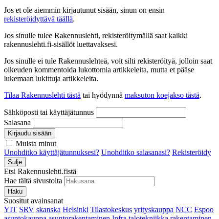
Jos et ole aiemmin kirjautunut sisään, sinun on ensin
rekisteröidyttävä täällä
.
Jos sinulle tulee Rakennuslehti, rekisteröitymällä saat kaikki
rakennuslehti.fi-sisällöt luettavaksesi.
Jos sinulle ei tule Rakennuslehteä, voit silti rekisteröityä, jolloin saat
oikeuden kommentoida lukottomia artikkeleita, mutta et pääse
lukemaan lukittuja artikkeleita.
Tilaa Rakennuslehti tästä
tai hyödynnä
maksuton koejakso tästä
.
Sähköposti tai käyttäjätunnus
Salasana
Kirjaudu sisään
Muista minut
Unohditko käyttäjätunnuksesi?
Unohditko salasanasi?
Rekisteröidy
Sulje
Etsi Rakennuslehti.fistä
Hae tältä sivustolta
Haku
Suositut avainsanat
YIT
SRV
skanska
Helsinki
Tilastokeskus
yrityskauppa
NCC
Espoo
asuntokauppa
asuntorakentaminen
Infra
talotekniikka
rakentaminen