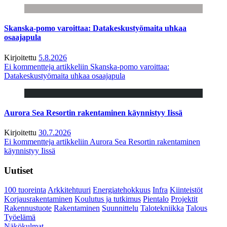
Skanska-pomo varoittaa: Datakeskustyömaita uhkaa
osaajapula
Kirjoitettu
5.8.2026
Ei kommentteja
artikkeliin Skanska-pomo varoittaa:
Datakeskustyömaita uhkaa osaajapula
Aurora Sea Resortin rakentaminen käynnistyy Iissä
Kirjoitettu
30.7.2026
Ei kommentteja
artikkeliin Aurora Sea Resortin rakentaminen
käynnistyy Iissä
Uutiset
100 tuoreinta
Arkkitehtuuri
Energiatehokkuus
Infra
Kiinteistöt
Korjausrakentaminen
Koulutus ja tutkimus
Pientalo
Projektit
Rakennustuote
Rakentaminen
Suunnittelu
Talotekniikka
Talous
Työelämä
Näkökulmat