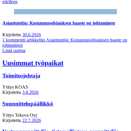
edelleen
Asiantuntija: Kustannusohjauksen haaste on johtaminen
Kirjoitettu
30.6.2026
1 kommentti
artikkeliin Asiantuntija: Kustannusohjauksen haaste on
johtaminen
Lisää uutisia
Uusimmat työpaikat
Toimitusjohtaja
Yritys
KOAS
Kirjoitettu
3.8.2026
Suunnittelupäällikkö
Yritys
Tekova Oyj
Kirjoitettu
22.7.2026