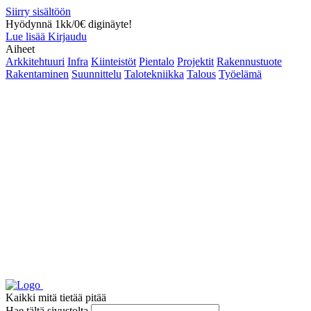
Siirry sisältöön
Hyödynnä 1kk/0€ diginäyte!
Lue lisää
Kirjaudu
Aiheet
Arkkitehtuuri
Infra
Kiinteistöt
Pientalo
Projektit
Rakennustuote
Rakentaminen
Suunnittelu
Talotekniikka
Talous
Työelämä
Kaikki mitä tietää pitää
Hae tältä sivustolta