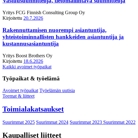
Vastuusuunnittelija, tietomallintava suunnittelija
Yritys
FCG Finnish Consulting Group Oy
Kirjoitettu
20.7.2026
Rakennuttamisen nuorempi asiantuntija,
yhteistoiminnallisten hankkeiden asiantuntija ja
kustannusasiantuntija
Yritys
Boost Brothers Oy
Kirjoitettu
18.6.2026
Kaikki avoimet työpaikat
Työpaikat & työelämä
Avoimet työpaikat
Työelämän uutisia
Teemat & liitteet
Toimialakatsaukset
Suurimmat 2025
Suurimmat 2024
Suurimmat 2023
Suurimmat 2022
Kaupalliset liitteet