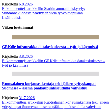
Kirjoitettu
6.8.2026
Ei kommentteja
artikkeliin Starkin ammattilaiskysely:
Suhdannekuopasta päädytään vielä työvoimapulaan
Lisää uutisia
Viikon luetuimmat
GRK:lle infraurakka datakeskuksesta – työt jo käynnissä
Kirjoitettu
3.8.2026
Ei kommentteja
artikkeliin GRK:lle infraurakka datakeskuksesta –
työt jo käynnissä
Ruotsalainen korjausrakentaja teki jälleen yrityskaupat
Suomessa – asema pääkaupunkiseudulla vahvistuu
Kirjoitettu
31.7.2026
Ei kommentteja
artikkeliin Ruotsalainen korjausrakentaja teki jälleen
yrityskaupat Suomessa – asema pääkaupunkiseudulla vahvistuu