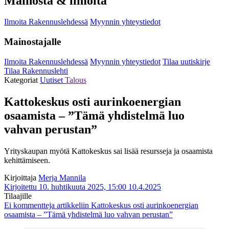
Mainosta & ilmoita
Ilmoita Rakennuslehdessä
Myynnin yhteystiedot
Mainostajalle
Ilmoita Rakennuslehdessä
Myynnin yhteystiedot
Tilaa uutiskirje
Tilaa Rakennuslehti
Kategoriat
Uutiset
Talous
Kattokeskus osti aurinkoenergian
osaamista – ”Tämä yhdistelmä luo
vahvan perustan”
Yrityskaupan myötä Kattokeskus sai lisää resursseja ja osaamista
kehittämiseen.
Kirjoittaja
Merja Mannila
Kirjoitettu 10. huhtikuuta 2025, 15:00
10.4.2025
Tilaajille
Ei kommentteja
artikkeliin Kattokeskus osti aurinkoenergian
osaamista – ”Tämä yhdistelmä luo vahvan perustan”