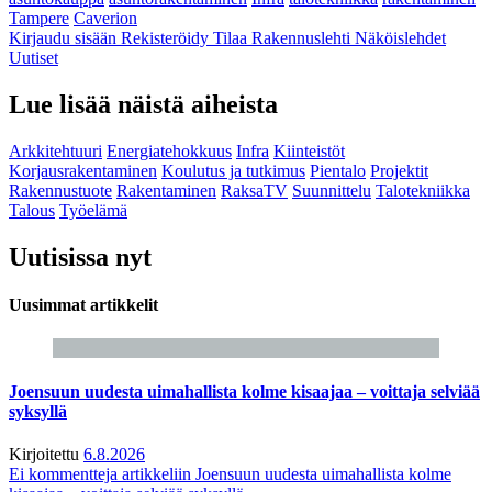
Tampere
Caverion
Kirjaudu sisään
Rekisteröidy
Tilaa Rakennuslehti
Näköislehdet
Uutiset
Lue lisää näistä aiheista
Arkkitehtuuri
Energiatehokkuus
Infra
Kiinteistöt
Korjausrakentaminen
Koulutus ja tutkimus
Pientalo
Projektit
Rakennustuote
Rakentaminen
RaksaTV
Suunnittelu
Talotekniikka
Talous
Työelämä
Uutisissa nyt
Uusimmat artikkelit
Joensuun uudesta uimahallista kolme kisaajaa – voittaja selviää
syksyllä
Kirjoitettu
6.8.2026
Ei kommentteja
artikkeliin Joensuun uudesta uimahallista kolme