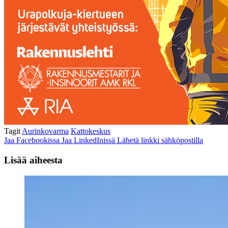
Tagit
Aurinkovarma
Kattokeskus
Jaa Facebookissa
Jaa LinkedInissä
Lähetä linkki sähköpostilla
Lisää aiheesta