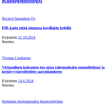
Kumppaniblogit
Recticel Insulation Oy
PIR-katto pitää pintansa kovillakin keleillä
Kirjoitettu
21.10.2024
Ilmoitus
Thomas Lindstrom
Virtuaalinen kaksonen tuo apua rakennuksien suunnitteluun ja
kestävyystavoitteiden saavuttamiseen
Kirjoitettu
24.6.2024
Ilmoitus
Helsingin kiertotalouden klusteriohjelma