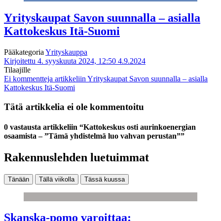
Yrityskaupat Savon suunnalla – asialla
Kattokeskus Itä-Suomi
Pääkategoria
Yrityskauppa
Kirjoitettu 4. syyskuuta 2024, 12:50
4.9.2024
Tilaajille
Ei kommentteja
artikkeliin Yrityskaupat Savon suunnalla – asialla
Kattokeskus Itä-Suomi
Tätä artikkelia ei ole kommentoitu
0 vastausta artikkeliin “Kattokeskus osti aurinkoenergian
osaamista – ”Tämä yhdistelmä luo vahvan perustan””
Rakennuslehden luetuimmat
Tänään
Tällä viikolla
Tässä kuussa
Skanska-pomo varoittaa: