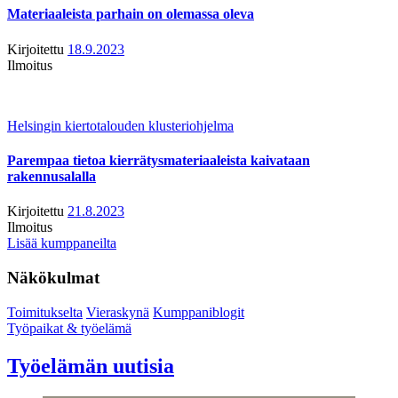
Materiaaleista parhain on olemassa oleva
Kirjoitettu
18.9.2023
Ilmoitus
Helsingin kiertotalouden klusteriohjelma
Parempaa tietoa kierrätysmateriaaleista kaivataan
rakennusalalla
Kirjoitettu
21.8.2023
Ilmoitus
Lisää kumppaneilta
Näkökulmat
Toimitukselta
Vieraskynä
Kumppaniblogit
Työpaikat & työelämä
Työelämän uutisia