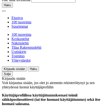
Haku
Etusivu
100 tuoreinta
Suurimmat
100 tuoreinta
Keskustelut
Näköislehti
Tilaa Rakennuslehti
Uutiskirje
Toimitus
Yhteystiedot
Kirjaudu sisään
Haku
Sulje
Kirjaudu sisään
Voit kirjautua sisään, jos olet jo aiemmin rekisteröitynyt ja sen
yhteydessä luonut käyttäjäprofiilin
Käyttäjäprofiilissa käyttäjätunnuksenasi toimii
sähköpostiosoitteesi (tai itse luomasi käyttäjätunnus) sekä itse
luomasi salasana.