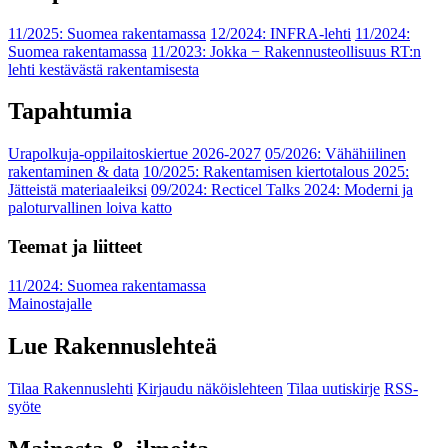
11/2025: Suomea rakentamassa
12/2024: INFRA-lehti
11/2024:
Suomea rakentamassa
11/2023: Jokka − Rakennusteollisuus RT:n
lehti kestävästä rakentamisesta
Tapahtumia
Urapolkuja-oppilaitoskiertue 2026-2027
05/2026: Vähähiilinen
rakentaminen & data
10/2025: Rakentamisen kiertotalous 2025:
Jätteistä materiaaleiksi
09/2024: Recticel Talks 2024: Moderni ja
paloturvallinen loiva katto
Teemat ja liitteet
11/2024: Suomea rakentamassa
Mainostajalle
Lue Rakennuslehteä
Tilaa Rakennuslehti
Kirjaudu näköislehteen
Tilaa uutiskirje
RSS-
syöte