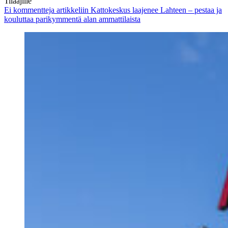
Tilaajille
Ei kommentteja
artikkeliin Kattokeskus laajenee Lahteen – pestaa ja
kouluttaa parikymmentä alan ammattilaista