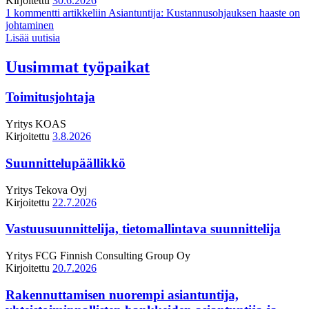
Kirjoitettu
30.6.2026
1 kommentti
artikkeliin Asiantuntija: Kustannusohjauksen haaste on
johtaminen
Lisää uutisia
Uusimmat työpaikat
Toimitusjohtaja
Yritys
KOAS
Kirjoitettu
3.8.2026
Suunnittelupäällikkö
Yritys
Tekova Oyj
Kirjoitettu
22.7.2026
Vastuusuunnittelija, tietomallintava suunnittelija
Yritys
FCG Finnish Consulting Group Oy
Kirjoitettu
20.7.2026
Rakennuttamisen nuorempi asiantuntija,