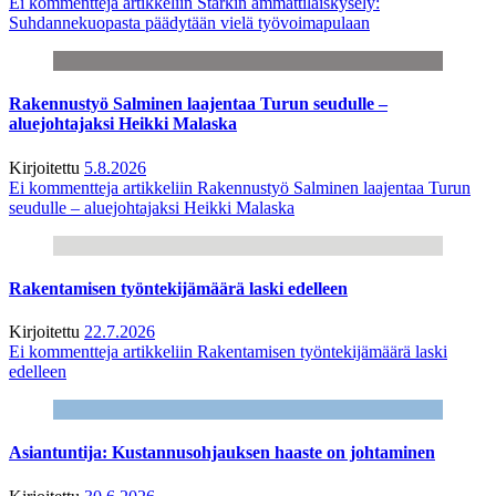
Ei kommentteja
artikkeliin Starkin ammattilaiskysely:
Suhdannekuopasta päädytään vielä työvoimapulaan
Rakennustyö Salminen laajentaa Turun seudulle –
aluejohtajaksi Heikki Malaska
Kirjoitettu
5.8.2026
Ei kommentteja
artikkeliin Rakennustyö Salminen laajentaa Turun
seudulle – aluejohtajaksi Heikki Malaska
Rakentamisen työntekijämäärä laski edelleen
Kirjoitettu
22.7.2026
Ei kommentteja
artikkeliin Rakentamisen työntekijämäärä laski
edelleen
Asiantuntija: Kustannusohjauksen haaste on johtaminen