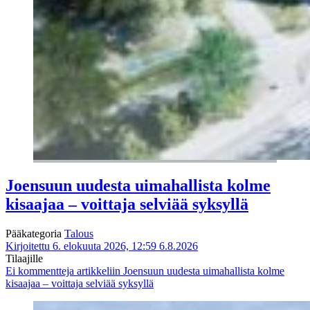
Joensuun uudesta uimahallista kolme
kisaajaa – voittaja selviää syksyllä
Pääkategoria
Talous
Kirjoitettu 6. elokuuta 2026, 12:59
6.8.2026
Tilaajille
Ei kommentteja
artikkeliin Joensuun uudesta uimahallista kolme
kisaajaa – voittaja selviää syksyllä