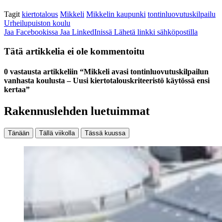
Tagit
kiertotalous
Mikkeli
Mikkelin kaupunki
tontinluovutuskilpailu
Urheilupuiston koulu
Jaa Facebookissa
Jaa LinkedInissä
Lähetä linkki sähköpostilla
Tätä artikkelia ei ole kommentoitu
0 vastausta artikkeliin “Mikkeli avasi tontinluovutuskilpailun
vanhasta koulusta – Uusi kiertotalouskriteeristö käytössä ensi
kertaa”
Rakennuslehden luetuimmat
Tänään
Tällä viikolla
Tässä kuussa