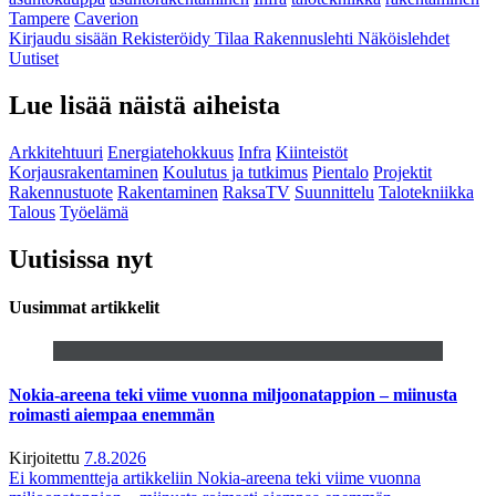
Tampere
Caverion
Kirjaudu sisään
Rekisteröidy
Tilaa Rakennuslehti
Näköislehdet
Uutiset
Lue lisää näistä aiheista
Arkkitehtuuri
Energiatehokkuus
Infra
Kiinteistöt
Korjausrakentaminen
Koulutus ja tutkimus
Pientalo
Projektit
Rakennustuote
Rakentaminen
RaksaTV
Suunnittelu
Talotekniikka
Talous
Työelämä
Uutisissa nyt
Uusimmat artikkelit
Nokia-areena teki viime vuonna miljoonatappion – miinusta
roimasti aiempaa enemmän
Kirjoitettu
7.8.2026
Ei kommentteja
artikkeliin Nokia-areena teki viime vuonna