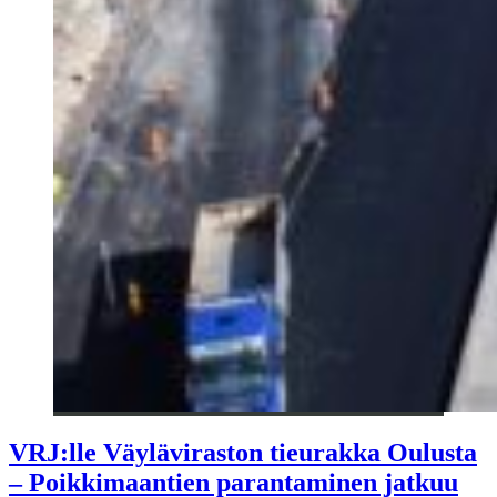
VRJ:lle Väyläviraston tieurakka Oulusta
– Poikkimaantien parantaminen jatkuu