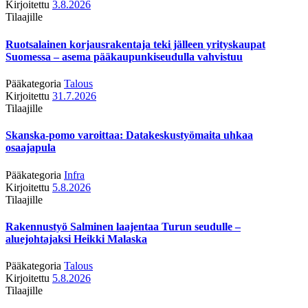
Kirjoitettu
3.8.2026
Tilaajille
Ruotsalainen korjausrakentaja teki jälleen yrityskaupat
Suomessa – asema pääkaupunkiseudulla vahvistuu
Pääkategoria
Talous
Kirjoitettu
31.7.2026
Tilaajille
Skanska-pomo varoittaa: Datakeskustyömaita uhkaa
osaajapula
Pääkategoria
Infra
Kirjoitettu
5.8.2026
Tilaajille
Rakennustyö Salminen laajentaa Turun seudulle –
aluejohtajaksi Heikki Malaska
Pääkategoria
Talous
Kirjoitettu
5.8.2026
Tilaajille