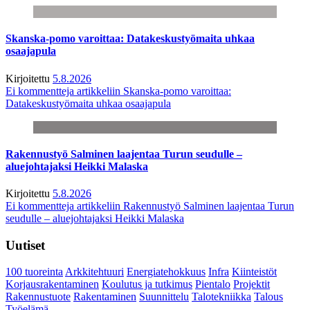
Skanska-pomo varoittaa: Datakeskustyömaita uhkaa
osaajapula
Kirjoitettu
5.8.2026
Ei kommentteja
artikkeliin Skanska-pomo varoittaa:
Datakeskustyömaita uhkaa osaajapula
Rakennustyö Salminen laajentaa Turun seudulle –
aluejohtajaksi Heikki Malaska
Kirjoitettu
5.8.2026
Ei kommentteja
artikkeliin Rakennustyö Salminen laajentaa Turun
seudulle – aluejohtajaksi Heikki Malaska
Uutiset
100 tuoreinta
Arkkitehtuuri
Energiatehokkuus
Infra
Kiinteistöt
Korjausrakentaminen
Koulutus ja tutkimus
Pientalo
Projektit
Rakennustuote
Rakentaminen
Suunnittelu
Talotekniikka
Talous
Työelämä