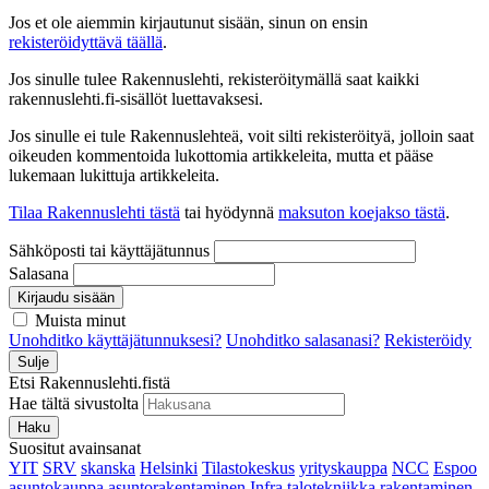
Jos et ole aiemmin kirjautunut sisään, sinun on ensin
rekisteröidyttävä täällä
.
Jos sinulle tulee Rakennuslehti, rekisteröitymällä saat kaikki
rakennuslehti.fi-sisällöt luettavaksesi.
Jos sinulle ei tule Rakennuslehteä, voit silti rekisteröityä, jolloin saat
oikeuden kommentoida lukottomia artikkeleita, mutta et pääse
lukemaan lukittuja artikkeleita.
Tilaa Rakennuslehti tästä
tai hyödynnä
maksuton koejakso tästä
.
Sähköposti tai käyttäjätunnus
Salasana
Kirjaudu sisään
Muista minut
Unohditko käyttäjätunnuksesi?
Unohditko salasanasi?
Rekisteröidy
Sulje
Etsi Rakennuslehti.fistä
Hae tältä sivustolta
Haku
Suositut avainsanat
YIT
SRV
skanska
Helsinki
Tilastokeskus
yrityskauppa
NCC
Espoo
asuntokauppa
asuntorakentaminen
Infra
talotekniikka
rakentaminen