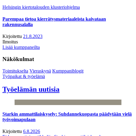
Helsingin kiertotalouden klusteriohjelma
Parempaa tietoa kierrätysmateriaaleista kaivataan
rakennusalalla
Kirjoitettu
21.8.2023
Ilmoitus
Lisää kumppaneilta
Näkökulmat
Toimitukselta
Vieraskynä
Kumppaniblogit
Työpaikat & työelämä
Työelämän uutisia
Starkin ammattilaiskysely: Suhdannekuopasta päädytään vielä
työvoimapulaan
Kirjoitettu
6.8.2026