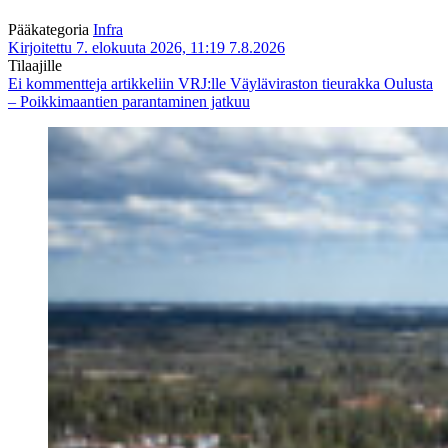
Pääkategoria
Infra
Kirjoitettu 7. elokuuta 2026, 11:19
7.8.2026
Tilaajille
Ei kommentteja
artikkeliin VRJ:lle Väyläviraston tieurakka Oulusta
– Poikkimaantien parantaminen jatkuu