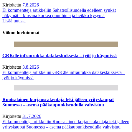
Kirjoitettu
7.8.2026
Ei kommentteja
artikkeliin Sahateollisuudella edelleen synkät
näkymät – kiusana korkea puunhinta ja heikko kysyntä
Lisää uutisia
Viikon luetuimmat
GRK:lle infraurakka datakeskuksesta – työt jo käynnissä
Kirjoitettu
3.8.2026
Ei kommentteja
artikkeliin GRK:lle infraurakka datakeskuksesta –
työt jo käynnissä
Ruotsalainen korjausrakentaja teki jälleen yrityskaupat
Suomessa – asema pääkaupunkiseudulla vahvistuu
Kirjoitettu
31.7.2026
Ei kommentteja
artikkeliin Ruotsalainen korjausrakentaja teki jälleen
yrityskaupat Suomessa – asema pääkaupunkiseudulla vahvistuu