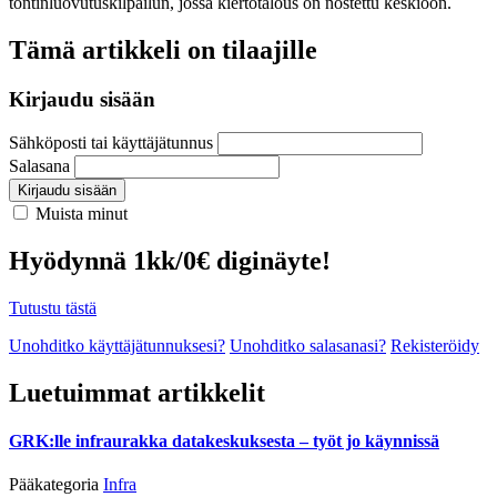
tontinluovutuskilpailun, jossa kiertotalous on nostettu keskiöön.
Tämä artikkeli on tilaajille
Kirjaudu sisään
Sähköposti tai käyttäjätunnus
Salasana
Kirjaudu sisään
Muista minut
Hyödynnä 1kk/0€ diginäyte!
Tutustu tästä
Unohditko käyttäjätunnuksesi?
Unohditko salasanasi?
Rekisteröidy
Luetuimmat artikkelit
GRK:lle infraurakka datakeskuksesta – työt jo käynnissä
Pääkategoria
Infra