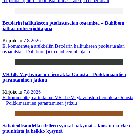
miljoonatappion – miinusta roimasti aiempaa enemmän
Betolarin hallitukseen puolustusalan osaamista – Dahlbom
jatkaa puheenjohtajana
Kirjoitettu
7.8.2026
Ei kommentteja
artikkeliin Betolarin hallitukseen puolustusalan
osaamista – Dahlbom jatkaa puheenjohtajana
VRJ:lle Väyläviraston tieurakka Oulusta – Poikkimaantien
parantaminen jatkuu
Kirjoitettu
7.8.2026
Ei kommentteja
artikkeliin VRJ:lle Väyläviraston tieurakka Oulusta
– Poikkimaantien parantaminen jatkuu
Sahateollisuudella edelleen synkät näkymät – kiusana korkea
puunhinta ja heikko kysyntä