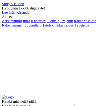
Siirry sisältöön
Hyödynnä 1kk/0€ diginäyte!
Lue lisää
Kirjaudu
Aiheet
Arkkitehtuuri
Infra
Kiinteistöt
Pientalo
Projektit
Rakennustuote
Rakentaminen
Suunnittelu
Talotekniikka
Talous
Työelämä
Kaikki mitä tietää pitää
Hae tältä sivustolta