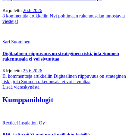
Kirjoitettu
26.6.2026
8 kommenttia
artikkeliin Nyt pohtimaan rakennusalan innostavia
viestejä!
Sari Suominen
Digitaalinen riippuvuus on strateginen riski, jota Suomen
rakennusala ei voi sivuuttaa
Kirjoitettu
25.6.2026
Ei kommentteja
artikkeliin Digitaalinen riippuvuus on strateginen
riski, jota Suomen rakennusala ei voi sivuuttaa
Lisää vieraskynästä
Kumppaniblogit
Recticel Insulation Oy
PIR-katto pitää pintansa kovillakin keleillä