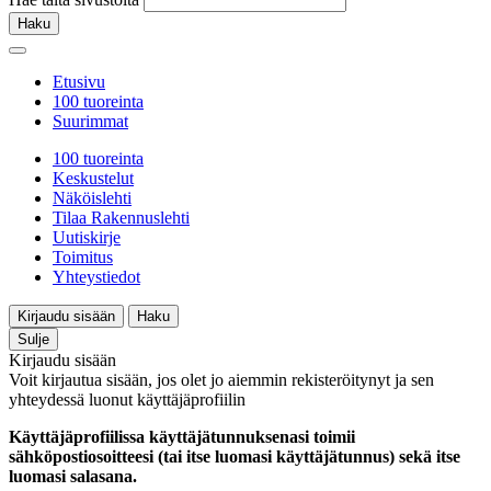
Haku
Etusivu
100 tuoreinta
Suurimmat
100 tuoreinta
Keskustelut
Näköislehti
Tilaa Rakennuslehti
Uutiskirje
Toimitus
Yhteystiedot
Kirjaudu sisään
Haku
Sulje
Kirjaudu sisään
Voit kirjautua sisään, jos olet jo aiemmin rekisteröitynyt ja sen
yhteydessä luonut käyttäjäprofiilin
Käyttäjäprofiilissa käyttäjätunnuksenasi toimii
sähköpostiosoitteesi (tai itse luomasi käyttäjätunnus) sekä itse
luomasi salasana.