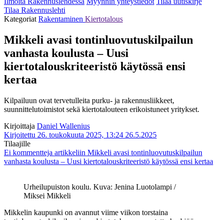
Ilmoita Rakennuslehdessä
Myynnin yhteystiedot
Tilaa uutiskirje
Tilaa Rakennuslehti
Kategoriat
Rakentaminen
Kiertotalous
Mikkeli avasi tontinluovutuskilpailun
vanhasta koulusta – Uusi
kiertotalouskriteeristö käytössä ensi
kertaa
Kilpailuun ovat tervetulleita purku- ja rakennusliikkeet,
suunnittelutoimistot sekä kiertotalouteen erikoistuneet yritykset.
Kirjoittaja
Daniel Wallenius
Kirjoitettu 26. toukokuuta 2025, 13:24
26.5.2025
Tilaajille
Ei kommentteja
artikkeliin Mikkeli avasi tontinluovutuskilpailun
vanhasta koulusta – Uusi kiertotalouskriteeristö käytössä ensi kertaa
Urheilupuiston koulu. Kuva: Jenina Luotolampi /
Miksei Mikkeli
Mikkelin kaupunki on avannut viime viikon torstaina