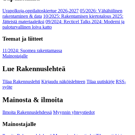
Urapolkuja-oppilaitoskiertue 2026-2027
05/2026: Vähähiilinen
rakentaminen & data
10/2025: Rakentamisen kiertotalous 2025:
Jätteistä materiaaleiksi
09/2024: Recticel Talks 2024: Moderni ja
paloturvallinen loiva katto
Teemat ja liitteet
11/2024: Suomea rakentamassa
Mainostajalle
Lue Rakennuslehteä
Tilaa Rakennuslehti
Kirjaudu näköislehteen
Tilaa uutiskirje
RSS-
syöte
Mainosta & ilmoita
Ilmoita Rakennuslehdessä
Myynnin yhteystiedot
Mainostajalle