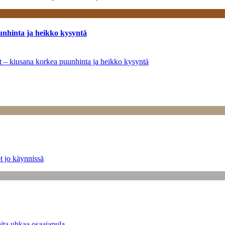
unhinta ja heikko kysyntä
ät – kiusana korkea puunhinta ja heikko kysyntä
t jo käynnissä
ita uhkaa osaajapula