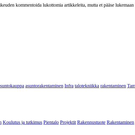
at oikeuden kommentoida lukottomia artikkeleita, mutta et pääse lukemaan l
asuntokauppa
asuntorakentaminen
Infra
talotekniikka
rakentaminen
Tam
n
Koulutus ja tutkimus
Pientalo
Projektit
Rakennustuote
Rakentaminen