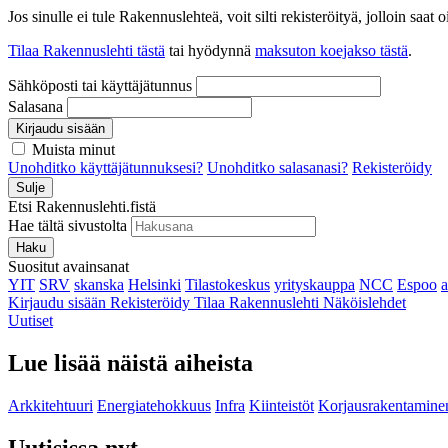
Jos sinulle ei tule Rakennuslehteä, voit silti rekisteröityä, jolloin sa
Tilaa Rakennuslehti tästä
tai hyödynnä
maksuton koejakso tästä
.
Sähköposti tai käyttäjätunnus
Salasana
Kirjaudu sisään
Muista minut
Unohditko käyttäjätunnuksesi?
Unohditko salasanasi?
Rekisteröidy
Sulje
Etsi Rakennuslehti.fistä
Hae tältä sivustolta
Haku
Suositut avainsanat
YIT
SRV
skanska
Helsinki
Tilastokeskus
yrityskauppa
NCC
Espoo
Kirjaudu sisään
Rekisteröidy
Tilaa Rakennuslehti
Näköislehdet
Uutiset
Lue lisää näistä aiheista
Arkkitehtuuri
Energiatehokkuus
Infra
Kiinteistöt
Korjausrakentamine
Uutisissa nyt