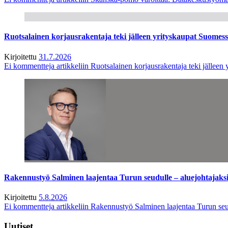
Ruotsalainen korjausrakentaja teki jälleen yrityskaupat Suome
Kirjoitettu
31.7.2026
Ei kommentteja
artikkeliin Ruotsalainen korjausrakentaja teki jälle
Rakennustyö Salminen laajentaa Turun seudulle – aluejohtajaks
Kirjoitettu
5.8.2026
Ei kommentteja
artikkeliin Rakennustyö Salminen laajentaa Turun seu
Uutiset