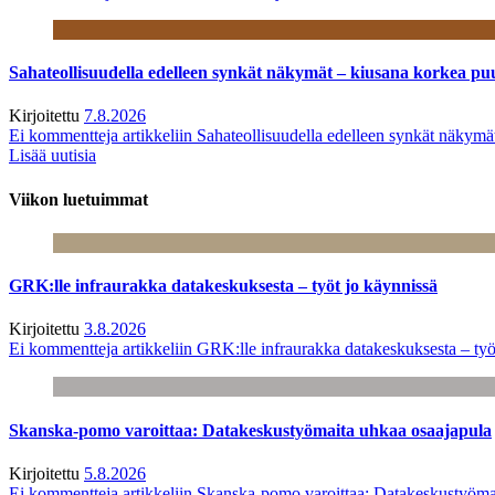
Sahateollisuudella edelleen synkät näkymät – kiusana korkea pu
Kirjoitettu
7.8.2026
Ei kommentteja
artikkeliin Sahateollisuudella edelleen synkät näkym
Lisää uutisia
Viikon luetuimmat
GRK:lle infraurakka datakeskuksesta – työt jo käynnissä
Kirjoitettu
3.8.2026
Ei kommentteja
artikkeliin GRK:lle infraurakka datakeskuksesta – työ
Skanska-pomo varoittaa: Datakeskustyömaita uhkaa osaajapula
Kirjoitettu
5.8.2026
Ei kommentteja
artikkeliin Skanska-pomo varoittaa: Datakeskustyöma