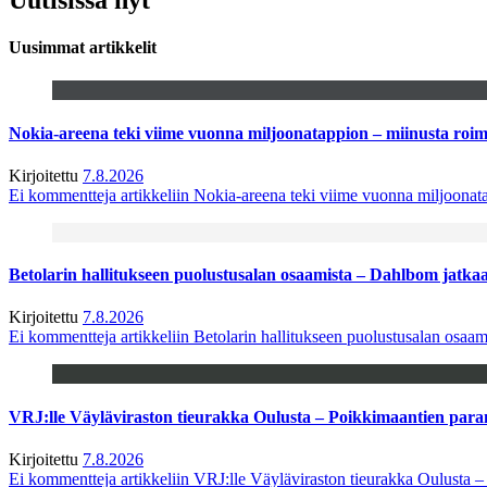
Uusimmat artikkelit
Nokia-areena teki viime vuonna miljoonatappion – miinusta ro
Kirjoitettu
7.8.2026
Ei kommentteja
artikkeliin Nokia-areena teki viime vuonna miljoona
Betolarin hallitukseen puolustusalan osaamista – Dahlbom jatk
Kirjoitettu
7.8.2026
Ei kommentteja
artikkeliin Betolarin hallitukseen puolustusalan osa
VRJ:lle Väyläviraston tieurakka Oulusta – Poikkimaantien par
Kirjoitettu
7.8.2026
Ei kommentteja
artikkeliin VRJ:lle Väyläviraston tieurakka Oulusta 