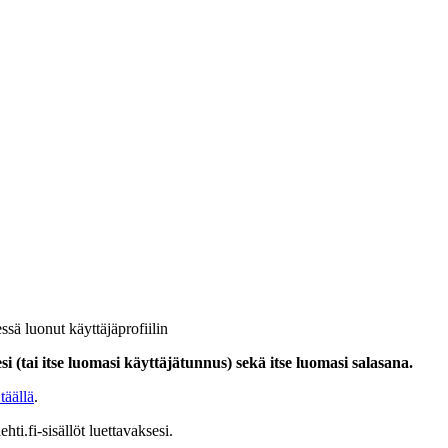
ssä luonut käyttäjäprofiilin
i (tai itse luomasi käyttäjätunnus) sekä itse luomasi salasana.
täällä
.
hti.fi-sisällöt luettavaksesi.