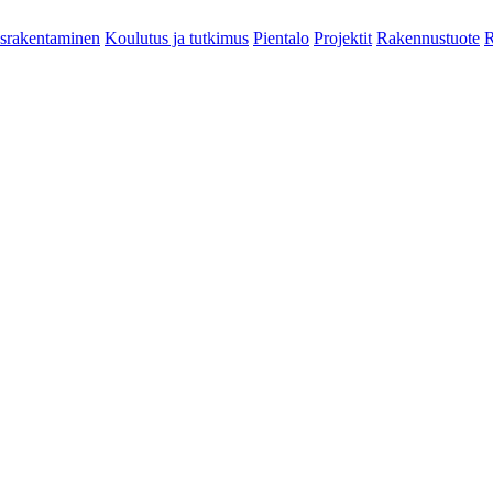
srakentaminen
Koulutus ja tutkimus
Pientalo
Projektit
Rakennustuote
R