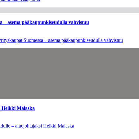
ssa – asema pääkaupunkiseudulla vahvistuu
en yrityskaupat Suomessa – asema pääkaupunkiseudulla vahvistuu
i Heikki Malaska
dulle – aluejohtajaksi Heikki Malaska