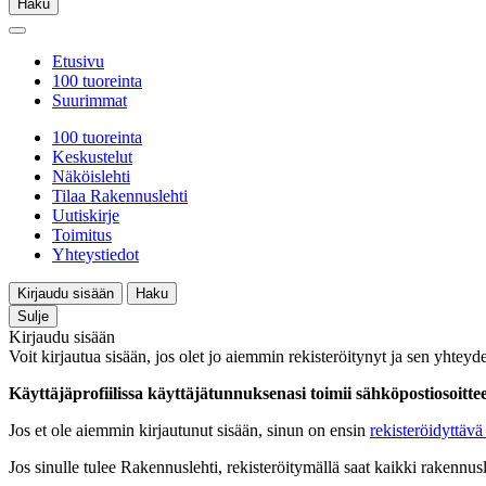
Haku
Etusivu
100 tuoreinta
Suurimmat
100 tuoreinta
Keskustelut
Näköislehti
Tilaa Rakennuslehti
Uutiskirje
Toimitus
Yhteystiedot
Kirjaudu sisään
Haku
Sulje
Kirjaudu sisään
Voit kirjautua sisään, jos olet jo aiemmin rekisteröitynyt ja sen yhteyde
Käyttäjäprofiilissa käyttäjätunnuksenasi toimii sähköpostiosoittees
Jos et ole aiemmin kirjautunut sisään, sinun on ensin
rekisteröidyttävä 
Jos sinulle tulee Rakennuslehti, rekisteröitymällä saat kaikki rakennusle