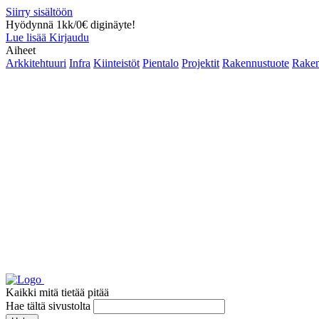
Siirry sisältöön
Hyödynnä 1kk/0€ diginäyte!
Lue lisää
Kirjaudu
Aiheet
Arkkitehtuuri
Infra
Kiinteistöt
Pientalo
Projektit
Rakennustuote
Raken
Kaikki mitä tietää pitää
Hae tältä sivustolta