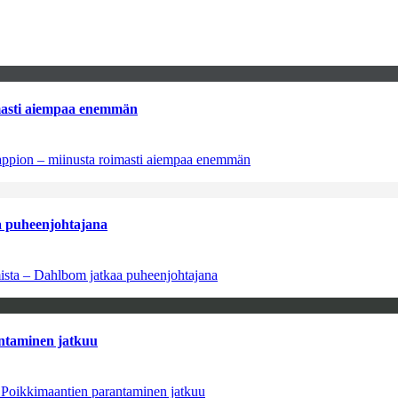
imasti aiempaa enemmän
tappion – miinusta roimasti aiempaa enemmän
aa puheenjohtajana
amista – Dahlbom jatkaa puheenjohtajana
antaminen jatkuu
– Poikkimaantien parantaminen jatkuu