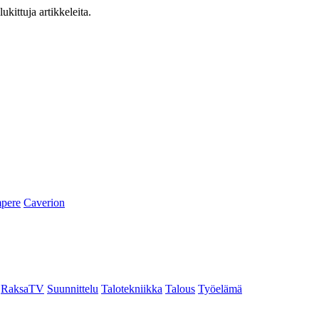
ukittuja artikkeleita.
pere
Caverion
RaksaTV
Suunnittelu
Talotekniikka
Talous
Työelämä