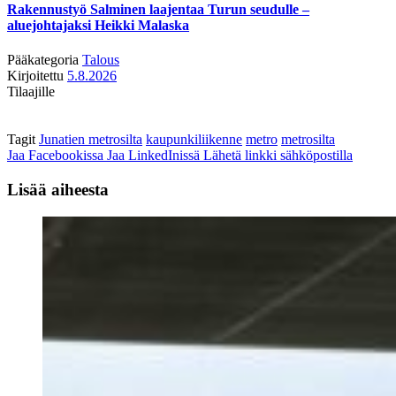
Rakennustyö Salminen laajentaa Turun seudulle –
aluejohtajaksi Heikki Malaska
Pääkategoria
Talous
Kirjoitettu
5.8.2026
Tilaajille
Tagit
Junatien metrosilta
kaupunkiliikenne
metro
metrosilta
Jaa Facebookissa
Jaa LinkedInissä
Lähetä linkki sähköpostilla
Lisää aiheesta