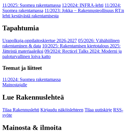
11/2025: Suomea rakentamassa
12/2024: INFRA-lehti
11/2024:
Suomea rakentamassa
11/2023: Jokka − Rakennusteollisuus RT:n
lehti kestävästä rakentamisesta
Tapahtumia
Urapolkuja-oppilaitoskiertue 2026-2027
05/2026: Vähähiilinen
rakentaminen & data
10/2025: Rakentamisen kiertotalous 2025:
Jätteistä materiaaleiksi
09/2024: Recticel Talks 2024: Moderni ja
paloturvallinen loiva katto
Teemat ja liitteet
11/2024: Suomea rakentamassa
Mainostajalle
Lue Rakennuslehteä
Tilaa Rakennuslehti
Kirjaudu näköislehteen
Tilaa uutiskirje
RSS-
syöte
Mainosta & ilmoita