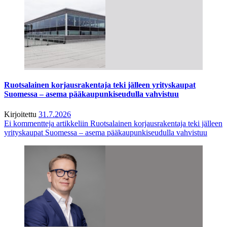
Ruotsalainen korjausrakentaja teki jälleen yrityskaupat
Suomessa – asema pääkaupunkiseudulla vahvistuu
Kirjoitettu
31.7.2026
Ei kommentteja
artikkeliin Ruotsalainen korjausrakentaja teki jälleen
yrityskaupat Suomessa – asema pääkaupunkiseudulla vahvistuu