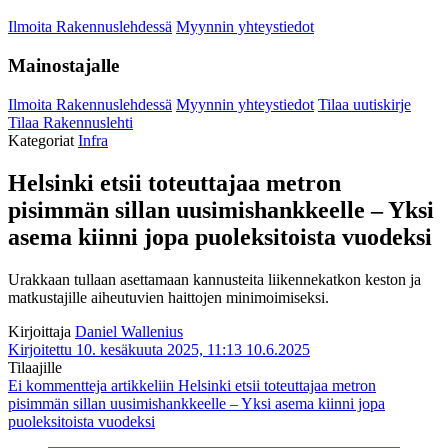
Ilmoita Rakennuslehdessä
Myynnin yhteystiedot
Mainostajalle
Ilmoita Rakennuslehdessä
Myynnin yhteystiedot
Tilaa uutiskirje
Tilaa Rakennuslehti
Kategoriat
Infra
Helsinki etsii toteuttajaa metron
pisimmän sillan uusimishankkeelle – Yksi
asema kiinni jopa puoleksitoista vuodeksi
Urakkaan tullaan asettamaan kannusteita liikennekatkon keston ja
matkustajille aiheutuvien haittojen minimoimiseksi.
Kirjoittaja
Daniel Wallenius
Kirjoitettu 10. kesäkuuta 2025, 11:13
10.6.2025
Tilaajille
Ei kommentteja
artikkeliin Helsinki etsii toteuttajaa metron
pisimmän sillan uusimishankkeelle – Yksi asema kiinni jopa
puoleksitoista vuodeksi