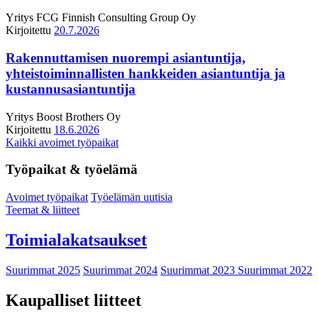
Yritys
FCG Finnish Consulting Group Oy
Kirjoitettu
20.7.2026
Rakennuttamisen nuorempi asiantuntija,
yhteistoiminnallisten hankkeiden asiantuntija ja
kustannusasiantuntija
Yritys
Boost Brothers Oy
Kirjoitettu
18.6.2026
Kaikki avoimet työpaikat
Työpaikat & työelämä
Avoimet työpaikat
Työelämän uutisia
Teemat & liitteet
Toimialakatsaukset
Suurimmat 2025
Suurimmat 2024
Suurimmat 2023
Suurimmat 2022
Kaupalliset liitteet