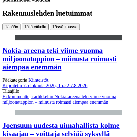
Rakennuslehden luetuimmat
Tänään
Tällä viikolla
Tässä kuussa
Nokia-areena teki viime vuonna
miljoonatappion – miinusta roimasti
aiempaa enemmän
Pääkategoria
Kiinteistöt
Kirjoitettu 7. elokuuta 2026, 15:22
7.8.2026
Tilaajille
Ei kommentteja
artikkeliin Nokia-areena teki viime vuonna
miljoonatappion – miinusta roimasti aiempaa enemmän
Joensuun uudesta uimahallista kolme
kisaajaa – voittaja selviää syksyllä