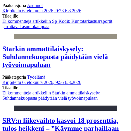
Pääkategoria
Asunnot
Kirjoitettu 6. elokuuta 2026, 9:23
6.8.2026
Tilaajille
Ei kommentteja
artikkeliin Sp-Kodit: Kuntotarkastusraportit
jarruttavat asuntokauppaa
Starkin ammattilaiskysely:
Suhdannekuopasta päädytään vielä
työvoimapulaan
Pääkategoria
Työelämä
Kirjoitettu 6. elokuuta 2026, 9:56
6.8.2026
Tilaajille
Ei kommentteja
artikkeliin Starkin ammattilaiskysely:
Suhdannekuopasta päädytään vielä työvoimapulaan
SRV:n liikevaihto kasvoi 18 prosenttia,
tulos heikkeni – ”Käymme parhaillaan