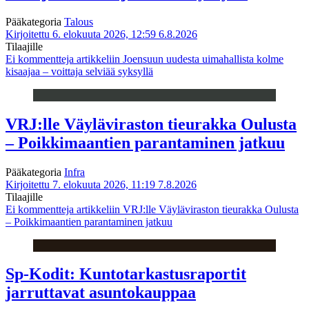
Pääkategoria
Talous
Kirjoitettu 6. elokuuta 2026, 12:59
6.8.2026
Tilaajille
Ei kommentteja
artikkeliin Joensuun uudesta uimahallista kolme
kisaajaa – voittaja selviää syksyllä
VRJ:lle Väyläviraston tieurakka Oulusta
– Poikkimaantien parantaminen jatkuu
Pääkategoria
Infra
Kirjoitettu 7. elokuuta 2026, 11:19
7.8.2026
Tilaajille
Ei kommentteja
artikkeliin VRJ:lle Väyläviraston tieurakka Oulusta
– Poikkimaantien parantaminen jatkuu
Sp-Kodit: Kuntotarkastusraportit
jarruttavat asuntokauppaa