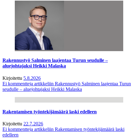
Rakennustyö Salminen laajentaa Turun seudulle –
aluejohtajaksi Heikki Malaska
Kirjoitettu
5.8.2026
Ei kommentteja
artikkeliin Rakennustyö Salminen laajentaa Turun
seudulle – aluejohtajaksi Heikki Malaska
Rakentamisen työntekijämäärä laski edelleen
Kirjoitettu
22.7.2026
Ei kommentteja
artikkeliin Rakentamisen työntekijämäärä laski
edelleen