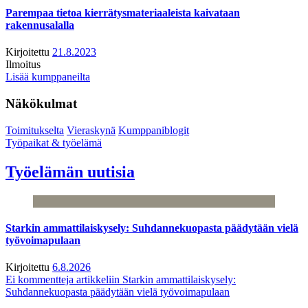
Parempaa tietoa kierrätysmateriaaleista kaivataan
rakennusalalla
Kirjoitettu
21.8.2023
Ilmoitus
Lisää kumppaneilta
Näkökulmat
Toimitukselta
Vieraskynä
Kumppaniblogit
Työpaikat & työelämä
Työelämän uutisia
Starkin ammattilaiskysely: Suhdannekuopasta päädytään vielä
työvoimapulaan
Kirjoitettu
6.8.2026
Ei kommentteja
artikkeliin Starkin ammattilaiskysely:
Suhdannekuopasta päädytään vielä työvoimapulaan