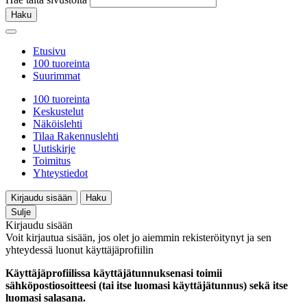
Haku
Etusivu
100 tuoreinta
Suurimmat
100 tuoreinta
Keskustelut
Näköislehti
Tilaa Rakennuslehti
Uutiskirje
Toimitus
Yhteystiedot
Kirjaudu sisään
Haku
Sulje
Kirjaudu sisään
Voit kirjautua sisään, jos olet jo aiemmin rekisteröitynyt ja sen
yhteydessä luonut käyttäjäprofiilin
Käyttäjäprofiilissa käyttäjätunnuksenasi toimii
sähköpostiosoitteesi (tai itse luomasi käyttäjätunnus) sekä itse
luomasi salasana.