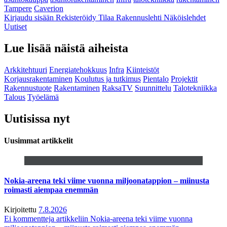
Tampere
Caverion
Kirjaudu sisään
Rekisteröidy
Tilaa Rakennuslehti
Näköislehdet
Uutiset
Lue lisää näistä aiheista
Arkkitehtuuri
Energiatehokkuus
Infra
Kiinteistöt
Korjausrakentaminen
Koulutus ja tutkimus
Pientalo
Projektit
Rakennustuote
Rakentaminen
RaksaTV
Suunnittelu
Talotekniikka
Talous
Työelämä
Uutisissa nyt
Uusimmat artikkelit
Nokia-areena teki viime vuonna miljoonatappion – miinusta
roimasti aiempaa enemmän
Kirjoitettu
7.8.2026
Ei kommentteja
artikkeliin Nokia-areena teki viime vuonna