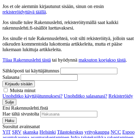
Jos et ole aiemmin kirjautunut sisään, sinun on ensin
rekisteröidyttävä täällä
.
Jos sinulle tulee Rakennuslehti, rekisteröitymällä saat kaikki
rakennuslehti.fi-sisällöt luettavaksesi.
Jos sinulle ei tule Rakennuslehteä, voit silti rekisteröityä, jolloin saat
oikeuden kommentoida lukottomia artikkeleita, mutta et pääse
lukemaan lukittuja artikkeleita.
Tilaa Rakennuslehti tästä
tai hyödynnä
maksuton koejakso tästä
.
Sähköposti tai käyttäjätunnus
Salasana
Kirjaudu sisään
Muista minut
Unohditko käyttäjätunnuksesi?
Unohditko salasanasi?
Rekisteröidy
Sulje
Etsi Rakennuslehti.fistä
Hae tältä sivustolta
Haku
Suositut avainsanat
YIT
SRV
skanska
Helsinki
Tilastokeskus
yrityskauppa
NCC
Espoo
asuntokauppa
asuntorakentaminen
Infra
talotekniikka
rakentaminen