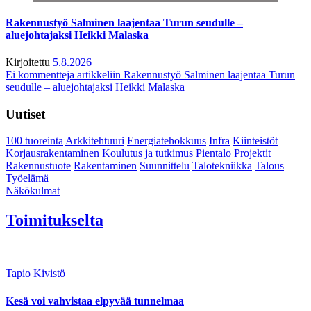
Rakennustyö Salminen laajentaa Turun seudulle –
aluejohtajaksi Heikki Malaska
Kirjoitettu
5.8.2026
Ei kommentteja
artikkeliin Rakennustyö Salminen laajentaa Turun
seudulle – aluejohtajaksi Heikki Malaska
Uutiset
100 tuoreinta
Arkkitehtuuri
Energiatehokkuus
Infra
Kiinteistöt
Korjausrakentaminen
Koulutus ja tutkimus
Pientalo
Projektit
Rakennustuote
Rakentaminen
Suunnittelu
Talotekniikka
Talous
Työelämä
Näkökulmat
Toimitukselta
Tapio Kivistö
Kesä voi vahvistaa elpyvää tunnelmaa