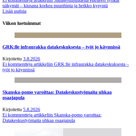
Ei kommentteja
artikkeliin Sahateollisuudella edelleen synkät
näkymät – kiusana korkea puunhinta ja heikko kysyntä
Lisää uutisia
Viikon luetuimmat
GRK:lle infraurakka datakeskuksesta – työt jo käynnissä
Kirjoitettu
3.8.2026
Ei kommentteja
artikkeliin GRK:lle infraurakka datakeskuksesta –
työt jo käynnissä
Skanska-pomo varoittaa: Datakeskustyömaita uhkaa
osaajapula
Kirjoitettu
5.8.2026
Ei kommentteja
artikkeliin Skanska-pomo varoittaa:
Datakeskustyömaita uhkaa osaajapula