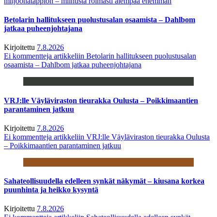
miljoonatappion – miinusta roimasti aiempaa enemmän
Betolarin hallitukseen puolustusalan osaamista – Dahlbom
jatkaa puheenjohtajana
Kirjoitettu
7.8.2026
Ei kommentteja
artikkeliin Betolarin hallitukseen puolustusalan
osaamista – Dahlbom jatkaa puheenjohtajana
VRJ:lle Väyläviraston tieurakka Oulusta – Poikkimaantien
parantaminen jatkuu
Kirjoitettu
7.8.2026
Ei kommentteja
artikkeliin VRJ:lle Väyläviraston tieurakka Oulusta
– Poikkimaantien parantaminen jatkuu
Sahateollisuudella edelleen synkät näkymät – kiusana korkea
puunhinta ja heikko kysyntä
Kirjoitettu
7.8.2026