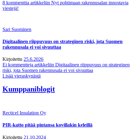
8 kommenttia
artikkeliin Nyt pohtimaan rakennusalan innostavia
viestejä!
Sari Suominen
Digitaalinen riippuvuus on strateginen riski, jota Suomen
rakennusala ei voi sivuuttaa
Kirjoitettu
25.6.2026
Ei kommentteja
artikkeliin Digitaalinen riippuvuus on strateginen
riski, jota Suomen rakennusala ei voi sivuuttaa
Lisää vieraskynästä
Kumppaniblogit
Recticel Insulation Oy
PIR-katto pitää pintansa kovillakin keleillä
Kirjoitettu
21.10.2024