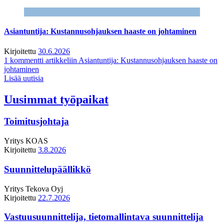
Asiantuntija: Kustannusohjauksen haaste on johtaminen
Kirjoitettu
30.6.2026
1 kommentti
artikkeliin Asiantuntija: Kustannusohjauksen haaste on
johtaminen
Lisää uutisia
Uusimmat työpaikat
Toimitusjohtaja
Yritys
KOAS
Kirjoitettu
3.8.2026
Suunnittelupäällikkö
Yritys
Tekova Oyj
Kirjoitettu
22.7.2026
Vastuusuunnittelija, tietomallintava suunnittelija