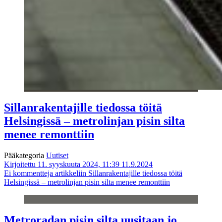
Sillanrakentajille tiedossa töitä
Helsingissä – metrolinjan pisin silta
menee remonttiin
Pääkategoria
Uutiset
Kirjoitettu 11. syyskuuta 2024, 11:39
11.9.2024
Ei kommentteja
artikkeliin Sillanrakentajille tiedossa töitä
Helsingissä – metrolinjan pisin silta menee remonttiin
Metroradan pisin silta uusitaan jo