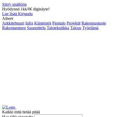
Siirry sisältöön
Hyödynnä 1kk/0€ diginäyte!
Lue lisää
Kirjaudu
Aiheet
Arkkitehtuuri
Infra
Kiinteistöt
Pientalo
Projektit
Rakennustuote
Rakentaminen
Suunnittelu
Talotekniikka
Talous
Työelämä
Kaikki mitä tietää pitää
Hae tältä sivustolta