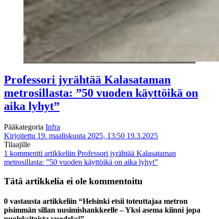
Professori jyrähtää Kalasataman
metrosillasta: ”50 vuoden käyttöikä on
aika lyhyt”
Pääkategoria
Infra
Kirjoitettu 19. maaliskuuta 2025, 13:50
19.3.2025
Tilaajille
1 kommentti
artikkeliin Professori jyrähtää Kalasataman
metrosillasta: ”50 vuoden käyttöikä on aika lyhyt”
Tätä artikkelia ei ole kommentoitu
0 vastausta artikkeliin “Helsinki etsii toteuttajaa metron
pisimmän sillan uusimishankkeelle – Yksi asema kiinni jopa
puoleksitoista vuodeksi”