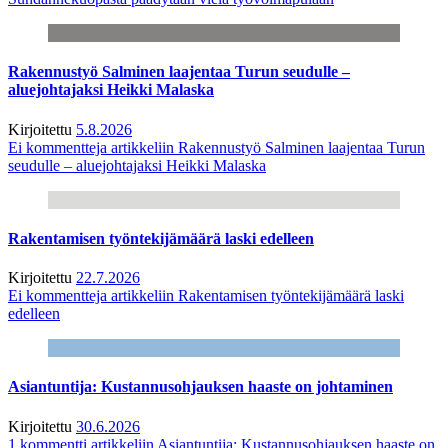
Rakennustyö Salminen laajentaa Turun seudulle –
aluejohtajaksi Heikki Malaska
Kirjoitettu
5.8.2026
Ei kommentteja
artikkeliin Rakennustyö Salminen laajentaa Turun
seudulle – aluejohtajaksi Heikki Malaska
Rakentamisen työntekijämäärä laski edelleen
Kirjoitettu
22.7.2026
Ei kommentteja
artikkeliin Rakentamisen työntekijämäärä laski
edelleen
Asiantuntija: Kustannusohjauksen haaste on johtaminen
Kirjoitettu
30.6.2026
1 kommentti
artikkeliin Asiantuntija: Kustannusohjauksen haaste on