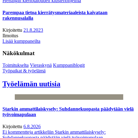
Helsingin kiertotalouden klusteriohjelma
Parempaa tietoa kierrätysmateriaaleista kaivataan
rakennusalalla
Kirjoitettu
21.8.2023
Ilmoitus
Lisää kumppaneilta
Näkökulmat
Toimitukselta
Vieraskynä
Kumppaniblogit
Työpaikat & työelämä
Työelämän uutisia
Starkin ammattilaiskysely: Suhdannekuopasta päädytään vielä
työvoimapulaan
Kirjoitettu
6.8.2026
Ei kommentteja
artikkeliin Starkin ammattilaiskysely:
Suhdannekuopasta päädytään vielä työvoimapulaan