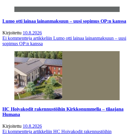
Lumo otti lainaa lainanmaksuun – uusi sopimus OP:n kanssa
Kirjoitettu
10.8.2026
Ei kommentteja
artikkeliin Lumo otti lainaa lainanmaksuun – uusi
sopimus OP:n kanssa
HC Hoivakodit rakennustöihin Kirkkonummella – tilaajana
Humana
Kirjoitettu
10.8.2026
Ei kommentteja
artikkeliin HC Hoivakodit rakennustöihin