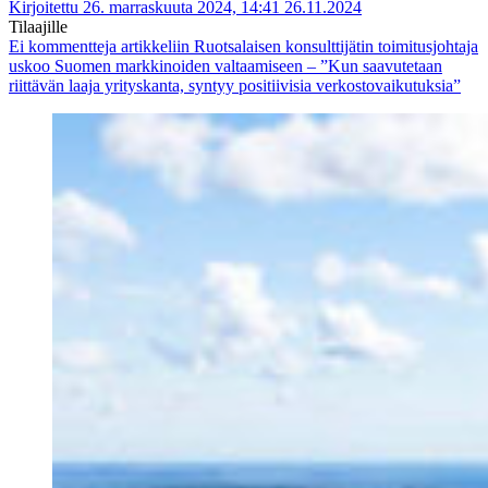
Kirjoitettu 26. marraskuuta 2024, 14:41
26.11.2024
Tilaajille
Ei kommentteja
artikkeliin Ruotsalaisen konsulttijätin toimitusjohtaja
uskoo Suomen markkinoiden valtaamiseen – ”Kun saavutetaan
riittävän laaja yrityskanta, syntyy positiivisia verkostovaikutuksia”