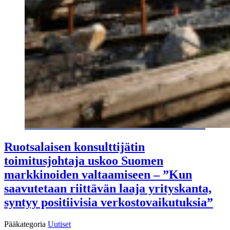
Ruotsalaisen konsulttijätin
toimitusjohtaja uskoo Suomen
markkinoiden valtaamiseen – ”Kun
saavutetaan riittävän laaja yrityskanta,
syntyy positiivisia verkostovaikutuksia”
Pääkategoria
Uutiset