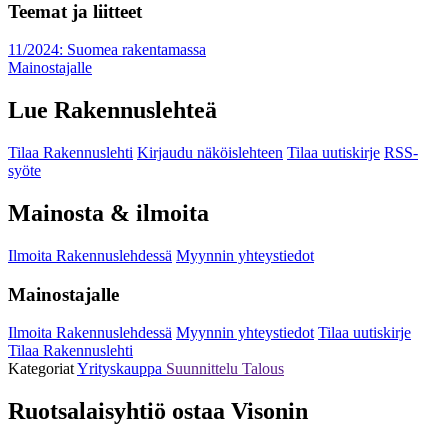
Teemat ja liitteet
11/2024: Suomea rakentamassa
Mainostajalle
Lue Rakennuslehteä
Tilaa Rakennuslehti
Kirjaudu näköislehteen
Tilaa uutiskirje
RSS-
syöte
Mainosta & ilmoita
Ilmoita Rakennuslehdessä
Myynnin yhteystiedot
Mainostajalle
Ilmoita Rakennuslehdessä
Myynnin yhteystiedot
Tilaa uutiskirje
Tilaa Rakennuslehti
Kategoriat
Yrityskauppa
Suunnittelu
Talous
Ruotsalaisyhtiö ostaa Visonin