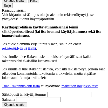
Kirjaudu sisään
Haku
Sulje
Kirjaudu sisään
Voit kirjautua sisään, jos olet jo aiemmin rekisteröitynyt ja sen
yhteydessä luonut käyttäjäprofiilin
Käyttäjäprofiilissa käyttäjätunnuksenasi toimii
sähköpostiosoitteesi (tai itse luomasi käyttäjätunnus) sekä itse
luomasi salasana.
Jos et ole aiemmin kirjautunut sisään, sinun on ensin
rekisteröidyttävä täällä
.
Jos sinulle tulee Rakennuslehti, rekisteröitymällä saat kaikki
rakennuslehti.fi-sisällöt luettavaksesi.
Jos sinulle ei tule Rakennuslehteä, voit silti rekisteröityä, jolloin saat
oikeuden kommentoida lukottomia artikkeleita, mutta et pääse
lukemaan lukittuja artikkeleita.
Tilaa Rakennuslehti tästä
tai hyödynnä
maksuton koejakso tästä
.
Sähköposti tai käyttäjätunnus
Salasana
Kirjaudu sisään