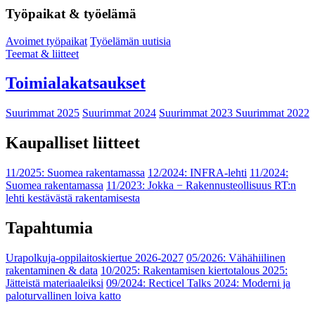
Työpaikat & työelämä
Avoimet työpaikat
Työelämän uutisia
Teemat & liitteet
Toimialakatsaukset
Suurimmat 2025
Suurimmat 2024
Suurimmat 2023
Suurimmat 2022
Kaupalliset liitteet
11/2025: Suomea rakentamassa
12/2024: INFRA-lehti
11/2024:
Suomea rakentamassa
11/2023: Jokka − Rakennusteollisuus RT:n
lehti kestävästä rakentamisesta
Tapahtumia
Urapolkuja-oppilaitoskiertue 2026-2027
05/2026: Vähähiilinen
rakentaminen & data
10/2025: Rakentamisen kiertotalous 2025:
Jätteistä materiaaleiksi
09/2024: Recticel Talks 2024: Moderni ja
paloturvallinen loiva katto