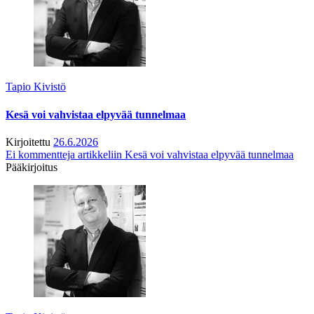
Tapio Kivistö
Kesä voi vahvistaa elpyvää tunnelmaa
Kirjoitettu
26.6.2026
Ei kommentteja
artikkeliin Kesä voi vahvistaa elpyvää tunnelmaa
Pääkirjoitus