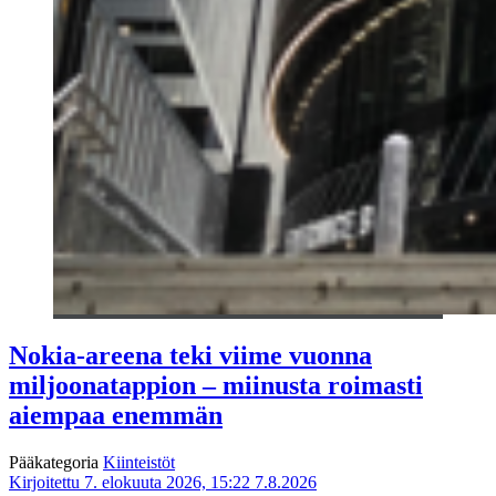
Nokia-areena teki viime vuonna
miljoonatappion – miinusta roimasti
aiempaa enemmän
Pääkategoria
Kiinteistöt
Kirjoitettu 7. elokuuta 2026, 15:22
7.8.2026