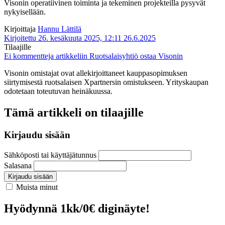
Visonin operatiivinen toiminta ja tekeminen projekteilla pysyvät
nykyisellään.
Kirjoittaja
Hannu Lättilä
Kirjoitettu 26. kesäkuuta 2025, 12:11
26.6.2025
Tilaajille
Ei kommentteja
artikkeliin Ruotsalaisyhtiö ostaa Visonin
Visonin omistajat ovat allekirjoittaneet kauppasopimuksen
siirtymisestä ruotsalaisen Xpartnersin omistukseen. Yrityskaupan
odotetaan toteutuvan heinäkuussa.
Tämä artikkeli on tilaajille
Kirjaudu sisään
Sähköposti tai käyttäjätunnus
Salasana
Kirjaudu sisään
Muista minut
Hyödynnä 1kk/0€ diginäyte!