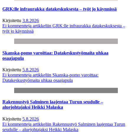
GRK:lle infraurakka datakeskuksesta – työt jo käynnissä
Kirjoitettu
3.8.2026
Ei kommentteja
artikkeliin GRK:lle infraurakka datakeskuksesta –
työt jo käynnissä
Skanska-pomo varoittaa: Datakeskustyömaita uhkaa
osaajapula
Kirjoitettu
5.8.2026
Ei kommentteja
artikkeliin Skanska-pomo varoittaa:
Datakeskustyömaita uhkaa osaajapula
Rakennustyö Salminen laajentaa Turun seudulle –
aluejohtajaksi Heikki Malaska
Kirjoitettu
5.8.2026
Ei kommentteja
artikkeliin Rakennustyö Salminen laajentaa Turun
seudulle – aluejohtajaksi Heikki Malaska