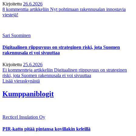
Kirjoitettu
26.6.2026
8 kommenttia
artikkeliin Nyt pohtimaan rakennusalan innostavia
viestejä!
Sari Suominen
Digitaalinen riippuvuus on strateginen riski, jota Suomen
rakennusala ei voi sivuuttaa
Kirjoitettu
25.6.2026
Ei kommentteja
artikkeliin Digitaalinen riippuvuus on strateginen
riski, jota Suomen rakennusala ei voi sivuuttaa
Lisää vieraskynästä
Kumppaniblogit
Recticel Insulation Oy
PIR-katto pitää pintansa kovillakin keleillä