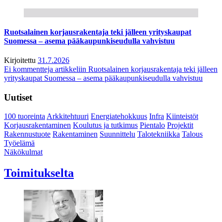
Ruotsalainen korjausrakentaja teki jälleen yrityskaupat
Suomessa – asema pääkaupunkiseudulla vahvistuu
Kirjoitettu
31.7.2026
Ei kommentteja
artikkeliin Ruotsalainen korjausrakentaja teki jälleen
yrityskaupat Suomessa – asema pääkaupunkiseudulla vahvistuu
Uutiset
100 tuoreinta
Arkkitehtuuri
Energiatehokkuus
Infra
Kiinteistöt
Korjausrakentaminen
Koulutus ja tutkimus
Pientalo
Projektit
Rakennustuote
Rakentaminen
Suunnittelu
Talotekniikka
Talous
Työelämä
Näkökulmat
Toimitukselta