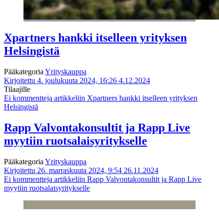
Xpartners hankki itselleen yrityksen
Helsingistä
Pääkategoria
Yrityskauppa
Kirjoitettu 4. joulukuuta 2024, 16:26
4.12.2024
Tilaajille
Ei kommentteja
artikkeliin Xpartners hankki itselleen yrityksen
Helsingistä
Rapp Valvontakonsultit ja Rapp Live
myytiin ruotsalaisyritykselle
Pääkategoria
Yrityskauppa
Kirjoitettu 26. marraskuuta 2024, 9:54
26.11.2024
Ei kommentteja
artikkeliin Rapp Valvontakonsultit ja Rapp Live
myytiin ruotsalaisyritykselle