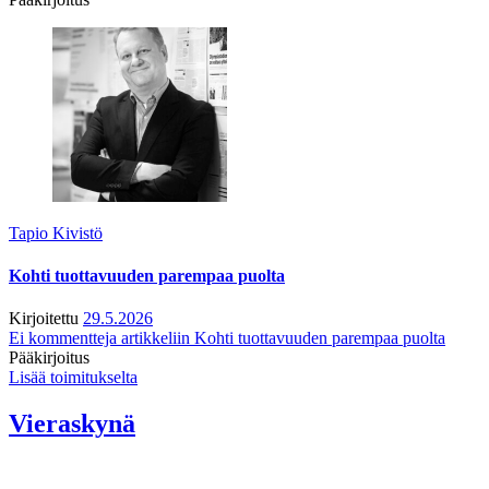
Tapio Kivistö
Kohti tuottavuuden parempaa puolta
Kirjoitettu
29.5.2026
Ei kommentteja
artikkeliin Kohti tuottavuuden parempaa puolta
Pääkirjoitus
Lisää toimitukselta
Vieraskynä