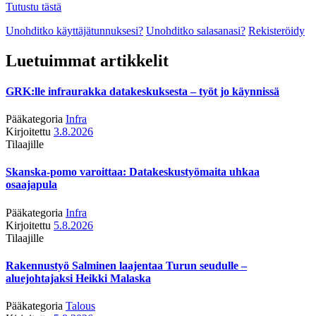
Tutustu tästä
Unohditko käyttäjätunnuksesi?
Unohditko salasanasi?
Rekisteröidy
Luetuimmat artikkelit
GRK:lle infraurakka datakeskuksesta – työt jo käynnissä
Pääkategoria
Infra
Kirjoitettu
3.8.2026
Tilaajille
Skanska-pomo varoittaa: Datakeskustyömaita uhkaa
osaajapula
Pääkategoria
Infra
Kirjoitettu
5.8.2026
Tilaajille
Rakennustyö Salminen laajentaa Turun seudulle –
aluejohtajaksi Heikki Malaska
Pääkategoria
Talous