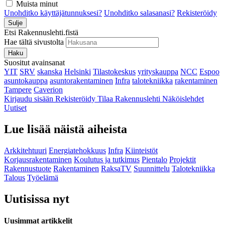
Muista minut
Unohditko käyttäjätunnuksesi?
Unohditko salasanasi?
Rekisteröidy
Sulje
Etsi Rakennuslehti.fistä
Hae tältä sivustolta
Haku
Suositut avainsanat
YIT
SRV
skanska
Helsinki
Tilastokeskus
yrityskauppa
NCC
Espoo
asuntokauppa
asuntorakentaminen
Infra
talotekniikka
rakentaminen
Tampere
Caverion
Kirjaudu sisään
Rekisteröidy
Tilaa Rakennuslehti
Näköislehdet
Uutiset
Lue lisää näistä aiheista
Arkkitehtuuri
Energiatehokkuus
Infra
Kiinteistöt
Korjausrakentaminen
Koulutus ja tutkimus
Pientalo
Projektit
Rakennustuote
Rakentaminen
RaksaTV
Suunnittelu
Talotekniikka
Talous
Työelämä
Uutisissa nyt
Uusimmat artikkelit