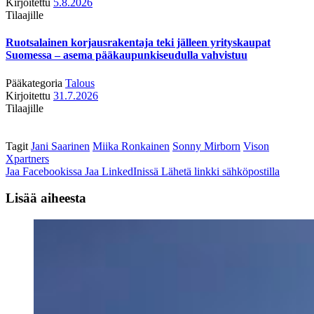
Kirjoitettu
5.8.2026
Tilaajille
Ruotsalainen korjausrakentaja teki jälleen yrityskaupat
Suomessa – asema pääkaupunkiseudulla vahvistuu
Pääkategoria
Talous
Kirjoitettu
31.7.2026
Tilaajille
Tagit
Jani Saarinen
Miika Ronkainen
Sonny Mirborn
Vison
Xpartners
Jaa Facebookissa
Jaa LinkedInissä
Lähetä linkki sähköpostilla
Lisää aiheesta