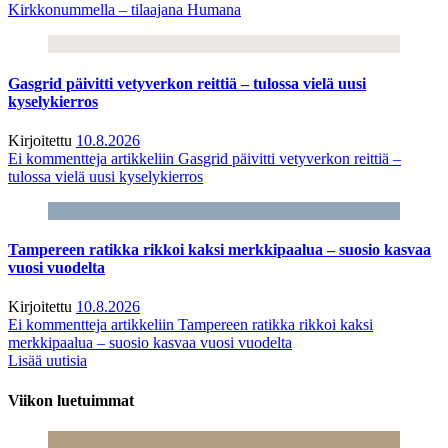
Kirkkonummella – tilaajana Humana
Gasgrid päivitti vetyverkon reittiä – tulossa vielä uusi
kyselykierros
Kirjoitettu
10.8.2026
Ei kommentteja
artikkeliin Gasgrid päivitti vetyverkon reittiä –
tulossa vielä uusi kyselykierros
Tampereen ratikka rikkoi kaksi merkkipaalua – suosio kasvaa
vuosi vuodelta
Kirjoitettu
10.8.2026
Ei kommentteja
artikkeliin Tampereen ratikka rikkoi kaksi
merkkipaalua – suosio kasvaa vuosi vuodelta
Lisää uutisia
Viikon luetuimmat