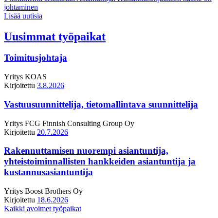
johtaminen
Lisää uutisia
Uusimmat työpaikat
Toimitusjohtaja
Yritys
KOAS
Kirjoitettu
3.8.2026
Vastuusuunnittelija, tietomallintava suunnittelija
Yritys
FCG Finnish Consulting Group Oy
Kirjoitettu
20.7.2026
Rakennuttamisen nuorempi asiantuntija,
yhteistoiminnallisten hankkeiden asiantuntija ja
kustannusasiantuntija
Yritys
Boost Brothers Oy
Kirjoitettu
18.6.2026
Kaikki avoimet työpaikat