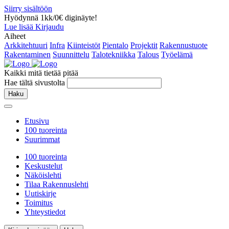
Siirry sisältöön
Hyödynnä 1kk/0€ diginäyte!
Lue lisää
Kirjaudu
Aiheet
Arkkitehtuuri
Infra
Kiinteistöt
Pientalo
Projektit
Rakennustuote
Rakentaminen
Suunnittelu
Talotekniikka
Talous
Työelämä
Kaikki mitä tietää pitää
Hae tältä sivustolta
Haku
Etusivu
100 tuoreinta
Suurimmat
100 tuoreinta
Keskustelut
Näköislehti
Tilaa Rakennuslehti
Uutiskirje
Toimitus
Yhteystiedot