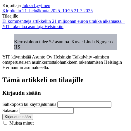
Kirjoittaja
Jukka Lyytinen
Kirjoitettu 21. heinäkuuta 2025, 10:25
21.7.2025
Tilaajille
Ei kommentteja
artikkeliin 21 miljoonan euron urakka alkamassa –
YIT rakentaa asuntoja Helsinkiin
Kerrostaloon tulee 52 asuntoa. Kuva: Linda Nguyen /
HS
YIT käynnistää Asunto Oy Helsingin Taikalyhty -nimisen
omaperusteisen asuinkerrostalohankkeen rakentamisen Helsingin
Hermannin asuinalueella.
Tämä artikkeli on tilaajille
Kirjaudu sisään
Sähköposti tai käyttäjätunnus
Salasana
Kirjaudu sisään
Muista minut