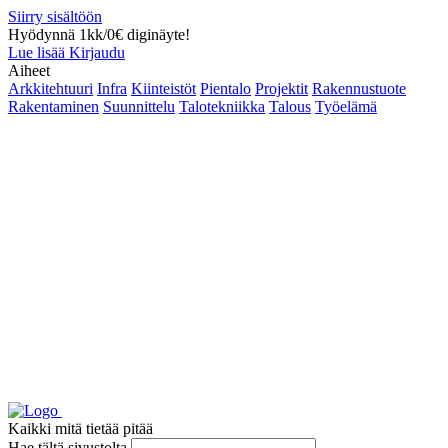
Siirry sisältöön
Hyödynnä 1kk/0€ diginäyte!
Lue lisää
Kirjaudu
Aiheet
Arkkitehtuuri
Infra
Kiinteistöt
Pientalo
Projektit
Rakennustuote
Rakentaminen
Suunnittelu
Talotekniikka
Talous
Työelämä
Kaikki mitä tietää pitää
Hae tältä sivustolta