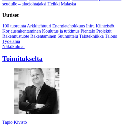
seudulle – aluejohtajaksi Heikki Malaska
Uutiset
100 tuoreinta
Arkkitehtuuri
Energiatehokkuus
Infra
Kiinteistöt
Korjausrakentaminen
Koulutus ja tutkimus
Pientalo
Projektit
Rakennustuote
Rakentaminen
Suunnittelu
Talotekniikka
Talous
Työelämä
Näkökulmat
Toimitukselta
Tapio Kivistö