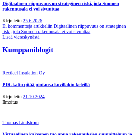
Digitaalinen riippuvuus on strateginen riski, jota Suomen
rakennusala ei voi sivuuttaa
Kirjoitettu
25.6.2026
Ei kommentteja
artikkeliin Digitaalinen riippuvuus on strateginen
riski, jota Suomen rakennusala ei voi sivuuttaa
Lisää vieraskynästä
Kumppaniblogit
Recticel Insulation Oy
PIR-katto pitää pintansa kovillakin keleillä
Kirjoitettu
21.10.2024
Ilmoitus
Thomas Lindstrom
Virtuaalinen kaksonen tuo apua rakennuksien suunnitteluun ja