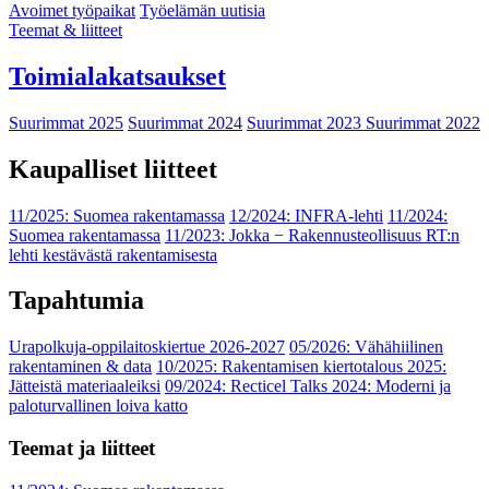
Avoimet työpaikat
Työelämän uutisia
Teemat & liitteet
Toimialakatsaukset
Suurimmat 2025
Suurimmat 2024
Suurimmat 2023
Suurimmat 2022
Kaupalliset liitteet
11/2025: Suomea rakentamassa
12/2024: INFRA-lehti
11/2024:
Suomea rakentamassa
11/2023: Jokka − Rakennusteollisuus RT:n
lehti kestävästä rakentamisesta
Tapahtumia
Urapolkuja-oppilaitoskiertue 2026-2027
05/2026: Vähähiilinen
rakentaminen & data
10/2025: Rakentamisen kiertotalous 2025:
Jätteistä materiaaleiksi
09/2024: Recticel Talks 2024: Moderni ja
paloturvallinen loiva katto
Teemat ja liitteet