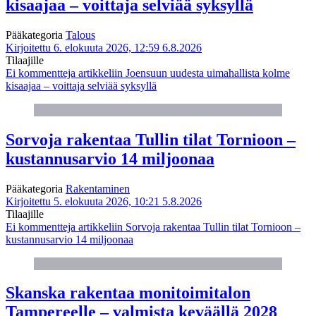
kisaajaa – voittaja selviää syksyllä
Pääkategoria
Talous
Kirjoitettu 6. elokuuta 2026, 12:59
6.8.2026
Tilaajille
Ei kommentteja
artikkeliin Joensuun uudesta uimahallista kolme
kisaajaa – voittaja selviää syksyllä
Sorvoja rakentaa Tullin tilat Tornioon –
kustannusarvio 14 miljoonaa
Pääkategoria
Rakentaminen
Kirjoitettu 5. elokuuta 2026, 10:21
5.8.2026
Tilaajille
Ei kommentteja
artikkeliin Sorvoja rakentaa Tullin tilat Tornioon –
kustannusarvio 14 miljoonaa
Skanska rakentaa monitoimitalon
Tampereelle – valmista keväällä 2028