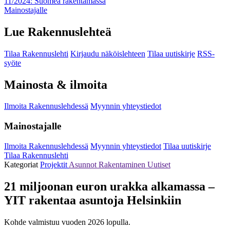
11/2024: Suomea rakentamassa
Mainostajalle
Lue Rakennuslehteä
Tilaa Rakennuslehti
Kirjaudu näköislehteen
Tilaa uutiskirje
RSS-
syöte
Mainosta & ilmoita
Ilmoita Rakennuslehdessä
Myynnin yhteystiedot
Mainostajalle
Ilmoita Rakennuslehdessä
Myynnin yhteystiedot
Tilaa uutiskirje
Tilaa Rakennuslehti
Kategoriat
Projektit
Asunnot
Rakentaminen
Uutiset
21 miljoonan euron urakka alkamassa –
YIT rakentaa asuntoja Helsinkiin
Kohde valmistuu vuoden 2026 lopulla.