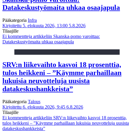
Datakeskustyömaita uhkaa osaajapula
Pääkategoria
Infra
Kirjoitettu 5. elokuuta 2026, 13:00
5.8.2026
Tilaajille
Ei kommentteja
artikkeliin Skanska-pomo varoittaa:
Datakeskustyömaita uhkaa osaajapula
SRV:n liikevaihto kasvoi 18 prosenttia,
tulos heikkeni – ”Käymme parhaillaan
lukuisia neuvotteluja uusista
datakeskushankkeista”
Pääkategoria
Talous
Kirjoitettu 6. elokuuta 2026, 9:45
6.8.2026
Tilaajille
Ei kommentteja
artikkeliin SRV:n liikevaihto kasvoi 18 prosenttia,
tulos heikkeni – ”Käymme parhaillaan lukuisia neuvotteluja uusista
datakeskushankkeista”