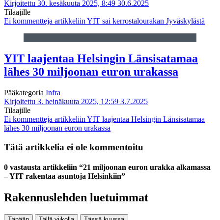
Kirjoitettu 30. kesäkuuta 2025, 8:49
30.6.2025
Tilaajille
Ei kommentteja
artikkeliin YIT sai kerrostalourakan Jyväskylästä
YIT laajentaa Helsingin Länsisatamaa
lähes 30 miljoonan euron urakassa
Pääkategoria
Infra
Kirjoitettu 3. heinäkuuta 2025, 12:59
3.7.2025
Tilaajille
Ei kommentteja
artikkeliin YIT laajentaa Helsingin Länsisatamaa
lähes 30 miljoonan euron urakassa
Tätä artikkelia ei ole kommentoitu
0 vastausta artikkeliin “21 miljoonan euron urakka alkamassa
– YIT rakentaa asuntoja Helsinkiin”
Rakennuslehden luetuimmat
Tänään
Tällä viikolla
Tässä kuussa