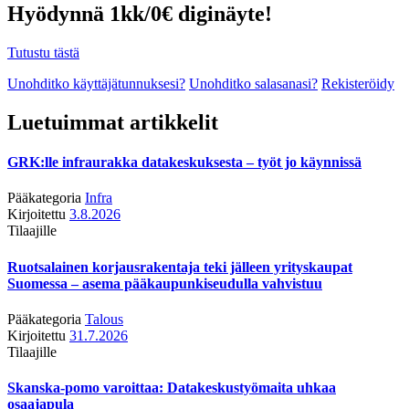
Hyödynnä 1kk/0€ diginäyte!
Tutustu tästä
Unohditko käyttäjätunnuksesi?
Unohditko salasanasi?
Rekisteröidy
Luetuimmat artikkelit
GRK:lle infraurakka datakeskuksesta – työt jo käynnissä
Pääkategoria
Infra
Kirjoitettu
3.8.2026
Tilaajille
Ruotsalainen korjausrakentaja teki jälleen yrityskaupat
Suomessa – asema pääkaupunkiseudulla vahvistuu
Pääkategoria
Talous
Kirjoitettu
31.7.2026
Tilaajille
Skanska-pomo varoittaa: Datakeskustyömaita uhkaa
osaajapula