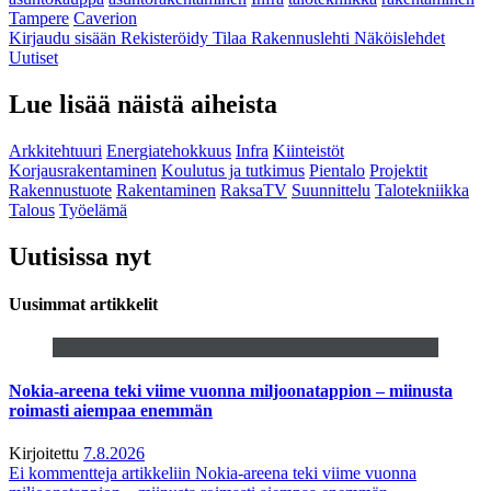
Tampere
Caverion
Kirjaudu sisään
Rekisteröidy
Tilaa Rakennuslehti
Näköislehdet
Uutiset
Lue lisää näistä aiheista
Arkkitehtuuri
Energiatehokkuus
Infra
Kiinteistöt
Korjausrakentaminen
Koulutus ja tutkimus
Pientalo
Projektit
Rakennustuote
Rakentaminen
RaksaTV
Suunnittelu
Talotekniikka
Talous
Työelämä
Uutisissa nyt
Uusimmat artikkelit
Nokia-areena teki viime vuonna miljoonatappion – miinusta
roimasti aiempaa enemmän
Kirjoitettu
7.8.2026
Ei kommentteja
artikkeliin Nokia-areena teki viime vuonna