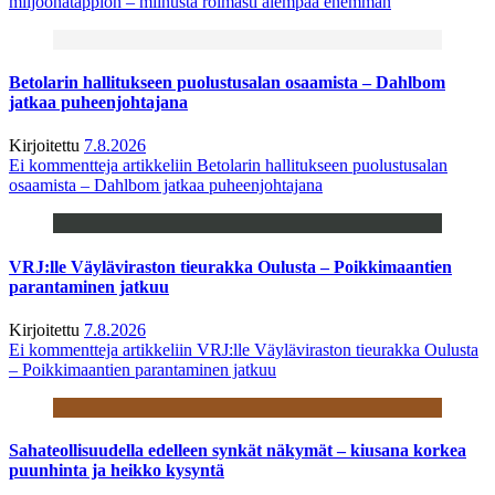
miljoonatappion – miinusta roimasti aiempaa enemmän
Betolarin hallitukseen puolustusalan osaamista – Dahlbom
jatkaa puheenjohtajana
Kirjoitettu
7.8.2026
Ei kommentteja
artikkeliin Betolarin hallitukseen puolustusalan
osaamista – Dahlbom jatkaa puheenjohtajana
VRJ:lle Väyläviraston tieurakka Oulusta – Poikkimaantien
parantaminen jatkuu
Kirjoitettu
7.8.2026
Ei kommentteja
artikkeliin VRJ:lle Väyläviraston tieurakka Oulusta
– Poikkimaantien parantaminen jatkuu
Sahateollisuudella edelleen synkät näkymät – kiusana korkea
puunhinta ja heikko kysyntä