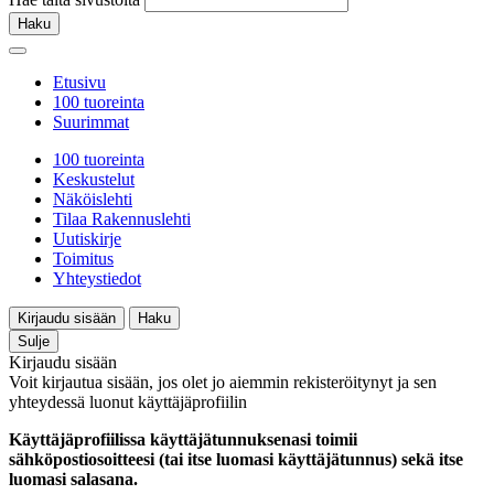
Haku
Etusivu
100 tuoreinta
Suurimmat
100 tuoreinta
Keskustelut
Näköislehti
Tilaa Rakennuslehti
Uutiskirje
Toimitus
Yhteystiedot
Kirjaudu sisään
Haku
Sulje
Kirjaudu sisään
Voit kirjautua sisään, jos olet jo aiemmin rekisteröitynyt ja sen
yhteydessä luonut käyttäjäprofiilin
Käyttäjäprofiilissa käyttäjätunnuksenasi toimii
sähköpostiosoitteesi (tai itse luomasi käyttäjätunnus) sekä itse
luomasi salasana.