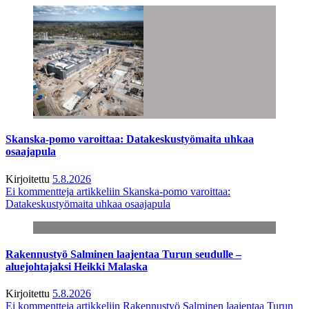
Skanska-pomo varoittaa: Datakeskustyömaita uhkaa
osaajapula
Kirjoitettu
5.8.2026
Ei kommentteja
artikkeliin Skanska-pomo varoittaa:
Datakeskustyömaita uhkaa osaajapula
Rakennustyö Salminen laajentaa Turun seudulle –
aluejohtajaksi Heikki Malaska
Kirjoitettu
5.8.2026
Ei kommentteja
artikkeliin Rakennustyö Salminen laajentaa Turun