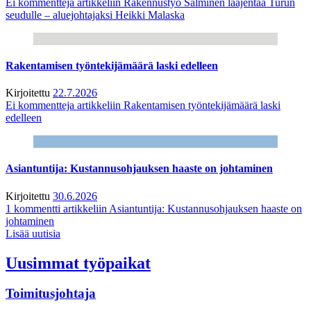
Ei kommentteja
artikkeliin Rakennustyö Salminen laajentaa Turun
seudulle – aluejohtajaksi Heikki Malaska
Rakentamisen työntekijämäärä laski edelleen
Kirjoitettu
22.7.2026
Ei kommentteja
artikkeliin Rakentamisen työntekijämäärä laski
edelleen
Asiantuntija: Kustannusohjauksen haaste on johtaminen
Kirjoitettu
30.6.2026
1 kommentti
artikkeliin Asiantuntija: Kustannusohjauksen haaste on
johtaminen
Lisää uutisia
Uusimmat työpaikat
Toimitusjohtaja