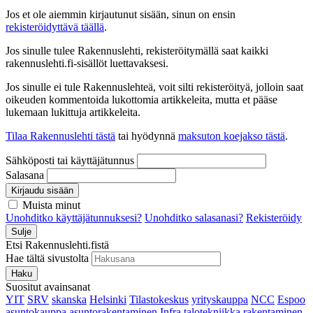
Jos et ole aiemmin kirjautunut sisään, sinun on ensin
rekisteröidyttävä täällä
.
Jos sinulle tulee Rakennuslehti, rekisteröitymällä saat kaikki
rakennuslehti.fi-sisällöt luettavaksesi.
Jos sinulle ei tule Rakennuslehteä, voit silti rekisteröityä, jolloin saat
oikeuden kommentoida lukottomia artikkeleita, mutta et pääse
lukemaan lukittuja artikkeleita.
Tilaa Rakennuslehti tästä
tai hyödynnä
maksuton koejakso tästä
.
Sähköposti tai käyttäjätunnus
Salasana
Kirjaudu sisään
Muista minut
Unohditko käyttäjätunnuksesi?
Unohditko salasanasi?
Rekisteröidy
Sulje
Etsi Rakennuslehti.fistä
Hae tältä sivustolta
Haku
Suositut avainsanat
YIT
SRV
skanska
Helsinki
Tilastokeskus
yrityskauppa
NCC
Espoo
asuntokauppa
asuntorakentaminen
Infra
talotekniikka
rakentaminen