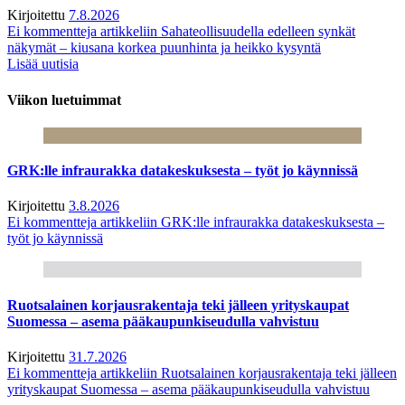
Kirjoitettu
7.8.2026
Ei kommentteja
artikkeliin Sahateollisuudella edelleen synkät
näkymät – kiusana korkea puunhinta ja heikko kysyntä
Lisää uutisia
Viikon luetuimmat
GRK:lle infraurakka datakeskuksesta – työt jo käynnissä
Kirjoitettu
3.8.2026
Ei kommentteja
artikkeliin GRK:lle infraurakka datakeskuksesta –
työt jo käynnissä
Ruotsalainen korjausrakentaja teki jälleen yrityskaupat
Suomessa – asema pääkaupunkiseudulla vahvistuu
Kirjoitettu
31.7.2026
Ei kommentteja
artikkeliin Ruotsalainen korjausrakentaja teki jälleen
yrityskaupat Suomessa – asema pääkaupunkiseudulla vahvistuu