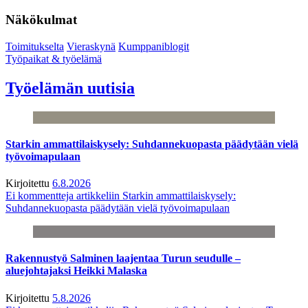
Näkökulmat
Toimitukselta
Vieraskynä
Kumppaniblogit
Työpaikat & työelämä
Työelämän uutisia
Starkin ammattilaiskysely: Suhdannekuopasta päädytään vielä
työvoimapulaan
Kirjoitettu
6.8.2026
Ei kommentteja
artikkeliin Starkin ammattilaiskysely:
Suhdannekuopasta päädytään vielä työvoimapulaan
Rakennustyö Salminen laajentaa Turun seudulle –
aluejohtajaksi Heikki Malaska
Kirjoitettu
5.8.2026