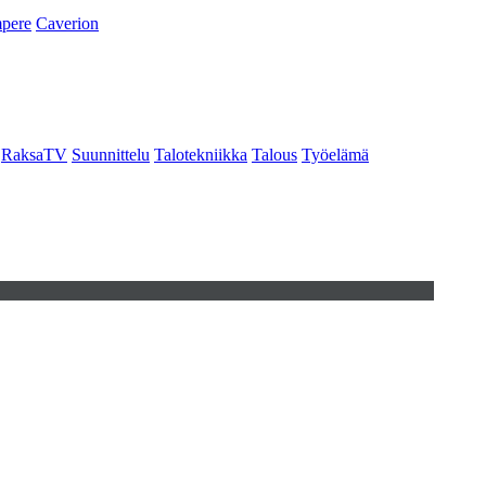
pere
Caverion
RaksaTV
Suunnittelu
Talotekniikka
Talous
Työelämä