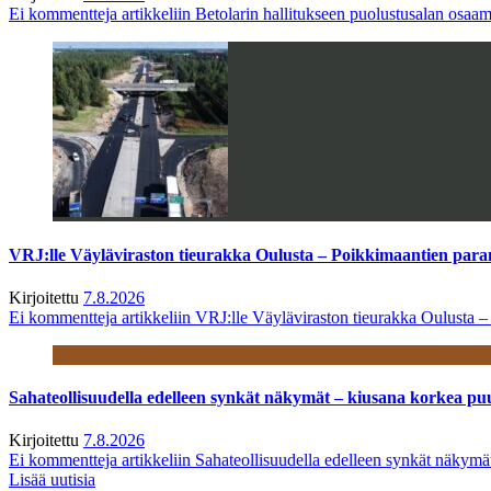
Ei kommentteja
artikkeliin Betolarin hallitukseen puolustusalan osa
VRJ:lle Väyläviraston tieurakka Oulusta – Poikkimaantien par
Kirjoitettu
7.8.2026
Ei kommentteja
artikkeliin VRJ:lle Väyläviraston tieurakka Oulusta 
Sahateollisuudella edelleen synkät näkymät – kiusana korkea pu
Kirjoitettu
7.8.2026
Ei kommentteja
artikkeliin Sahateollisuudella edelleen synkät näkym
Lisää uutisia