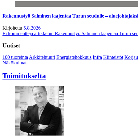
Rakennustyö Salminen laajentaa Turun seudulle – aluejohtajaks
Kirjoitettu
5.8.2026
Ei kommentteja
artikkeliin Rakennustyö Salminen laajentaa Turun seu
Uutiset
100 tuoreinta
Arkkitehtuuri
Energiatehokkuus
Infra
Kiinteistöt
Korjau
Näkökulmat
Toimitukselta