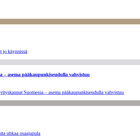
t jo käynnissä
ssa – asema pääkaupunkiseudulla vahvistuu
en yrityskaupat Suomessa – asema pääkaupunkiseudulla vahvistuu
ita uhkaa osaajapula