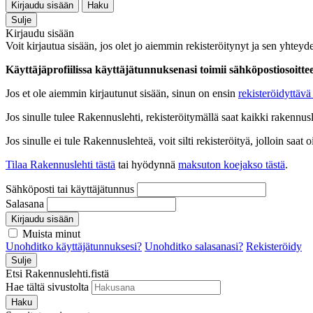
Kirjaudu sisään
Haku
Sulje
Kirjaudu sisään
Voit kirjautua sisään, jos olet jo aiemmin rekisteröitynyt ja sen yhteyde
Käyttäjäprofiilissa käyttäjätunnuksenasi toimii sähköpostiosoittees
Jos et ole aiemmin kirjautunut sisään, sinun on ensin
rekisteröidyttävä 
Jos sinulle tulee Rakennuslehti, rekisteröitymällä saat kaikki rakennusle
Jos sinulle ei tule Rakennuslehteä, voit silti rekisteröityä, jolloin sa
Tilaa Rakennuslehti tästä
tai hyödynnä
maksuton koejakso tästä
.
Sähköposti tai käyttäjätunnus
Salasana
Kirjaudu sisään
Muista minut
Unohditko käyttäjätunnuksesi?
Unohditko salasanasi?
Rekisteröidy
Sulje
Etsi Rakennuslehti.fistä
Hae tältä sivustolta
Haku