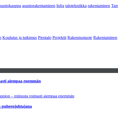
asuntokauppa
asuntorakentaminen
Infra
talotekniikka
rakentaminen
Tam
n
Koulutus ja tutkimus
Pientalo
Projektit
Rakennustuote
Rakentaminen
imasti aiempaa enemmän
tappion – miinusta roimasti aiempaa enemmän
aa puheenjohtajana