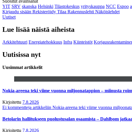
Suositut avainsanat
YIT
SRV
skanska
Helsinki
Tilastokeskus
yrityskauppa
NCC
Espoo
Kirjaudu sisään
Rekisteröidy
Tilaa Rakennuslehti
Näköislehdet
Uutiset
Lue lisää näistä aiheista
Arkkitehtuuri
Energiatehokkuus
Infra
Kiinteistöt
Korjausrakentamine
Uutisissa nyt
Uusimmat artikkelit
Nokia-areena teki viime vuonna miljoonatappion – miinusta ro
Kirjoitettu
7.8.2026
Ei kommentteja
artikkeliin Nokia-areena teki viime vuonna miljoona
Betolarin hallitukseen puolustusalan osaamista – Dahlbom jatk
Kirjoitettu
7.8.2026