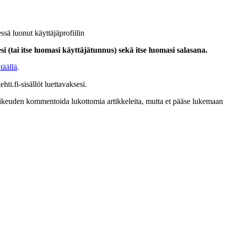
ssä luonut käyttäjäprofiilin
i (tai itse luomasi käyttäjätunnus) sekä itse luomasi salasana.
täällä
.
hti.fi-sisällöt luettavaksesi.
at oikeuden kommentoida lukottomia artikkeleita, mutta et pääse lukemaan l