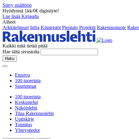
Siirry sisältöön
Hyödynnä 1kk/0€ diginäyte!
Lue lisää
Kirjaudu
Aiheet
Arkkitehtuuri
Infra
Kiinteistöt
Pientalo
Projektit
Rakennustuote
Raken
Kaikki mitä tietää pitää
Hae tältä sivustolta
Haku
Etusivu
100 tuoreinta
Suurimmat
100 tuoreinta
Keskustelut
Näköislehti
Tilaa Rakennuslehti
Uutiskirje
Toimitus
Yhteystiedot