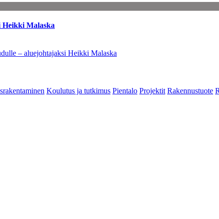
i Heikki Malaska
dulle – aluejohtajaksi Heikki Malaska
srakentaminen
Koulutus ja tutkimus
Pientalo
Projektit
Rakennustuote
R