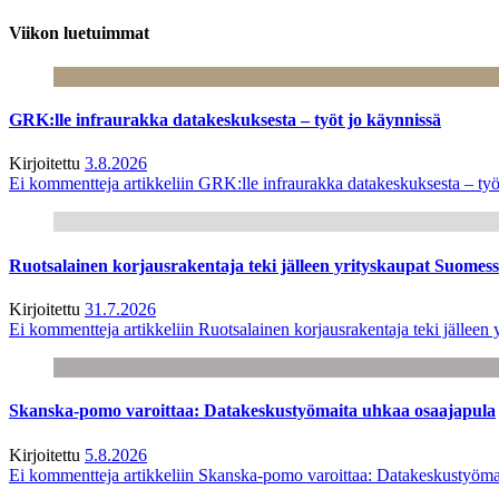
Viikon luetuimmat
GRK:lle infraurakka datakeskuksesta – työt jo käynnissä
Kirjoitettu
3.8.2026
Ei kommentteja
artikkeliin GRK:lle infraurakka datakeskuksesta – työ
Ruotsalainen korjausrakentaja teki jälleen yrityskaupat Suome
Kirjoitettu
31.7.2026
Ei kommentteja
artikkeliin Ruotsalainen korjausrakentaja teki jälle
Skanska-pomo varoittaa: Datakeskustyömaita uhkaa osaajapula
Kirjoitettu
5.8.2026
Ei kommentteja
artikkeliin Skanska-pomo varoittaa: Datakeskustyöma