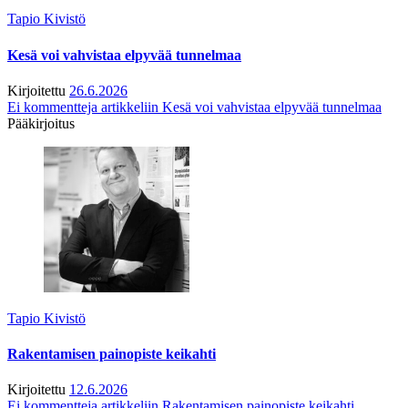
Tapio Kivistö
Kesä voi vahvistaa elpyvää tunnelmaa
Kirjoitettu
26.6.2026
Ei kommentteja
artikkeliin Kesä voi vahvistaa elpyvää tunnelmaa
Pääkirjoitus
Tapio Kivistö
Rakentamisen painopiste keikahti
Kirjoitettu
12.6.2026
Ei kommentteja
artikkeliin Rakentamisen painopiste keikahti