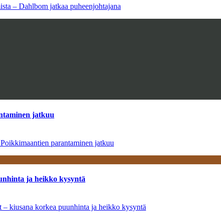
amista – Dahlbom jatkaa puheenjohtajana
antaminen jatkuu
– Poikkimaantien parantaminen jatkuu
unhinta ja heikko kysyntä
ät – kiusana korkea puunhinta ja heikko kysyntä