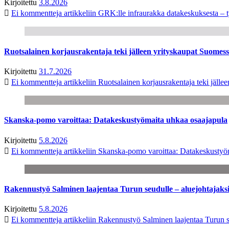
Kirjoitettu
3.8.2026
Ei kommentteja
artikkeliin GRK:lle infraurakka datakeskuksesta – t
Ruotsalainen korjausrakentaja teki jälleen yrityskaupat Suome
Kirjoitettu
31.7.2026
Ei kommentteja
artikkeliin Ruotsalainen korjausrakentaja teki jäl
Skanska-pomo varoittaa: Datakeskustyömaita uhkaa osaajapula
Kirjoitettu
5.8.2026
Ei kommentteja
artikkeliin Skanska-pomo varoittaa: Datakeskustyö
Rakennustyö Salminen laajentaa Turun seudulle – aluejohtajaks
Kirjoitettu
5.8.2026
Ei kommentteja
artikkeliin Rakennustyö Salminen laajentaa Turun s