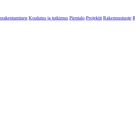
srakentaminen
Koulutus ja tutkimus
Pientalo
Projektit
Rakennustuote
R