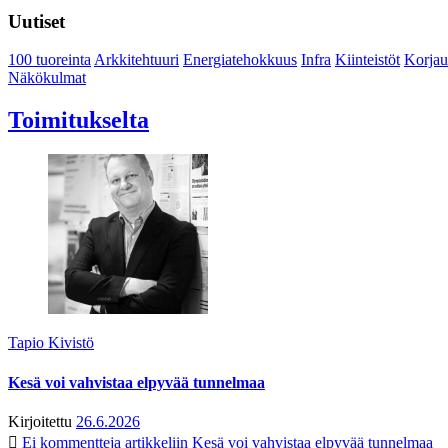
Uutiset
100 tuoreinta
Arkkitehtuuri
Energiatehokkuus
Infra
Kiinteistöt
Korjau
Näkökulmat
Toimitukselta
Tapio Kivistö
Kesä voi vahvistaa elpyvää tunnelmaa
Kirjoitettu
26.6.2026
Ei kommentteja
artikkeliin Kesä voi vahvistaa elpyvää tunnelmaa