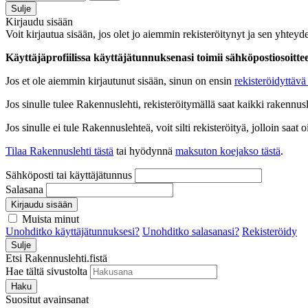
Sulje
Kirjaudu sisään
Voit kirjautua sisään, jos olet jo aiemmin rekisteröitynyt ja sen yhteyde
Käyttäjäprofiilissa käyttäjätunnuksenasi toimii sähköpostiosoittees
Jos et ole aiemmin kirjautunut sisään, sinun on ensin
rekisteröidyttävä 
Jos sinulle tulee Rakennuslehti, rekisteröitymällä saat kaikki rakennusle
Jos sinulle ei tule Rakennuslehteä, voit silti rekisteröityä, jolloin sa
Tilaa Rakennuslehti tästä
tai hyödynnä
maksuton koejakso tästä
.
Sähköposti tai käyttäjätunnus
Salasana
Kirjaudu sisään
Muista minut
Unohditko käyttäjätunnuksesi?
Unohditko salasanasi?
Rekisteröidy
Sulje
Etsi Rakennuslehti.fistä
Hae tältä sivustolta
Haku
Suositut avainsanat