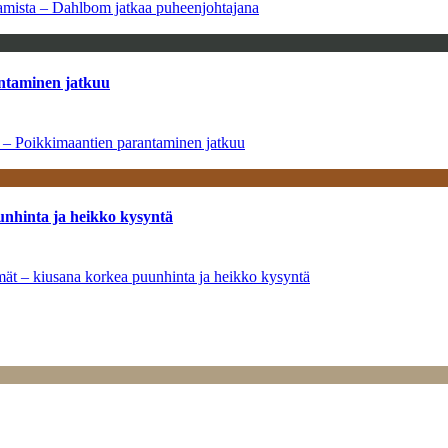
saamista – Dahlbom jatkaa puheenjohtajana
antaminen jatkuu
a – Poikkimaantien parantaminen jatkuu
unhinta ja heikko kysyntä
ymät – kiusana korkea puunhinta ja heikko kysyntä