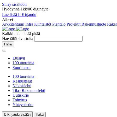
Siirry sisältöön
Hyödynnä 1kk/0€ diginäyte!
Lue lisää
Kirjaudu
Aiheet
Arkkitehtuuri
Infra
Kiinteistöt
Pientalo
Projektit
Rakennustuote
Raken
Kaikki mitä tietää pitää
Hae tältä sivustolta
Haku
Etusivu
100 tuoreinta
Suurimmat
100 tuoreinta
Keskustelut
Näköislehti
Tilaa Rakennuslehti
Uutiskirje
Toimitus
Yhteystiedot
Kirjaudu sisään
Haku