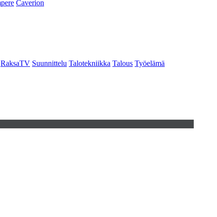
pere
Caverion
RaksaTV
Suunnittelu
Talotekniikka
Talous
Työelämä