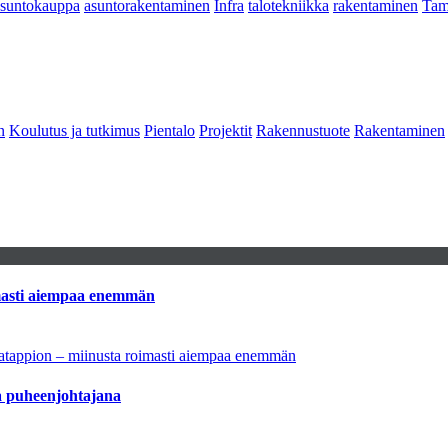
asuntokauppa
asuntorakentaminen
Infra
talotekniikka
rakentaminen
Tam
n
Koulutus ja tutkimus
Pientalo
Projektit
Rakennustuote
Rakentaminen
imasti aiempaa enemmän
natappion – miinusta roimasti aiempaa enemmän
aa puheenjohtajana