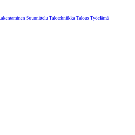
akentaminen
Suunnittelu
Talotekniikka
Talous
Työelämä