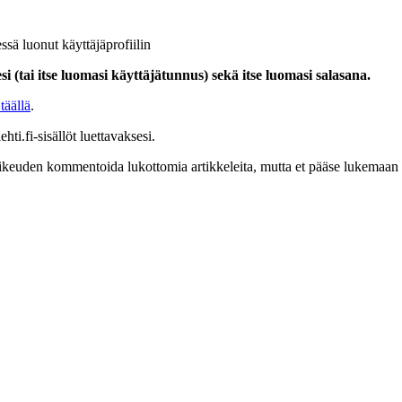
ssä luonut käyttäjäprofiilin
i (tai itse luomasi käyttäjätunnus) sekä itse luomasi salasana.
täällä
.
hti.fi-sisällöt luettavaksesi.
at oikeuden kommentoida lukottomia artikkeleita, mutta et pääse lukemaan l