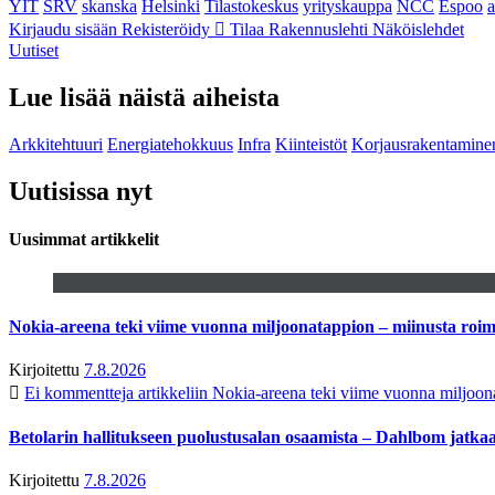
YIT
SRV
skanska
Helsinki
Tilastokeskus
yrityskauppa
NCC
Espoo
Kirjaudu sisään
Rekisteröidy
Tilaa Rakennuslehti
Näköislehdet
Uutiset
Lue lisää näistä aiheista
Arkkitehtuuri
Energiatehokkuus
Infra
Kiinteistöt
Korjausrakentamine
Uutisissa nyt
Uusimmat artikkelit
Nokia-areena teki viime vuonna miljoonatappion – miinusta ro
Kirjoitettu
7.8.2026
Ei kommentteja
artikkeliin Nokia-areena teki viime vuonna miljoo
Betolarin hallitukseen puolustusalan osaamista – Dahlbom jatk
Kirjoitettu
7.8.2026