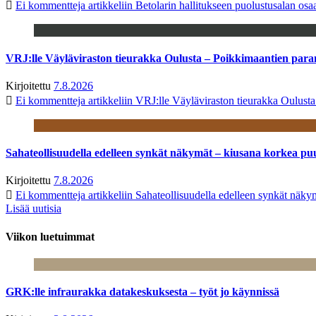
Ei kommentteja
artikkeliin Betolarin hallitukseen puolustusalan o
VRJ:lle Väyläviraston tieurakka Oulusta – Poikkimaantien par
Kirjoitettu
7.8.2026
Ei kommentteja
artikkeliin VRJ:lle Väyläviraston tieurakka Oulust
Sahateollisuudella edelleen synkät näkymät – kiusana korkea pu
Kirjoitettu
7.8.2026
Ei kommentteja
artikkeliin Sahateollisuudella edelleen synkät näk
Lisää uutisia
Viikon luetuimmat
GRK:lle infraurakka datakeskuksesta – työt jo käynnissä