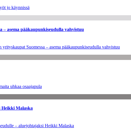
yöt jo käynnissä
ssa – asema pääkaupunkiseudulla vahvistuu
leen yrityskaupat Suomessa – asema pääkaupunkiseudulla vahvistuu
maita uhkaa osaajapula
i Heikki Malaska
eudulle – aluejohtajaksi Heikki Malaska