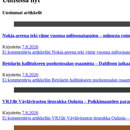
Uusimmat artikkelit
Nokia-areena teki viime vuonna miljoonatappion – miinusta ro
Kirjoitettu
7.8.2026
Ei kommentteja
artikkeliin Nokia-areena teki viime vuonna miljoona
Betolarin hallitukseen puolustusalan osaamista – Dahlbom jatk
Kirjoitettu
7.8.2026
Ei kommentteja
artikkeliin Betolarin hallitukseen puolustusalan osa
VRJ:lle Väyläviraston tieurakka Oulusta – Poikkimaantien par
Kirjoitettu
7.8.2026
Ei kommentteja
artikkeliin VRJ:lle Väyläviraston tieurakka Oulusta 