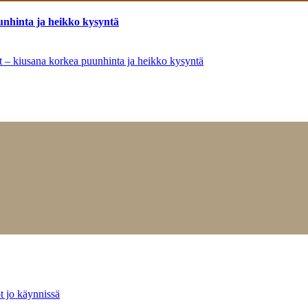
unhinta ja heikko kysyntä
ät – kiusana korkea puunhinta ja heikko kysyntä
t jo käynnissä