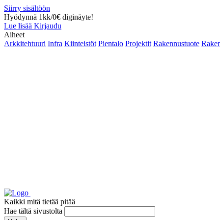
Siirry sisältöön
Hyödynnä 1kk/0€ diginäyte!
Lue lisää
Kirjaudu
Aiheet
Arkkitehtuuri
Infra
Kiinteistöt
Pientalo
Projektit
Rakennustuote
Raken
Kaikki mitä tietää pitää
Hae tältä sivustolta