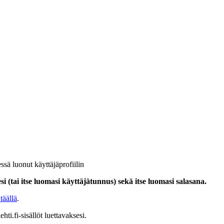
ssä luonut käyttäjäprofiilin
i (tai itse luomasi käyttäjätunnus) sekä itse luomasi salasana.
täällä
.
hti.fi-sisällöt luettavaksesi.