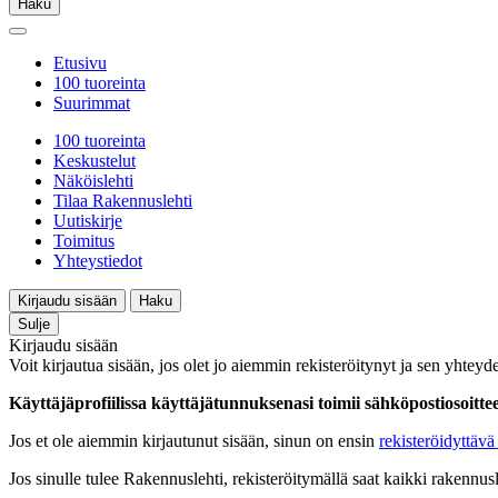
Haku
Etusivu
100 tuoreinta
Suurimmat
100 tuoreinta
Keskustelut
Näköislehti
Tilaa Rakennuslehti
Uutiskirje
Toimitus
Yhteystiedot
Kirjaudu sisään
Haku
Sulje
Kirjaudu sisään
Voit kirjautua sisään, jos olet jo aiemmin rekisteröitynyt ja sen yhteyde
Käyttäjäprofiilissa käyttäjätunnuksenasi toimii sähköpostiosoittees
Jos et ole aiemmin kirjautunut sisään, sinun on ensin
rekisteröidyttävä 
Jos sinulle tulee Rakennuslehti, rekisteröitymällä saat kaikki rakennusle