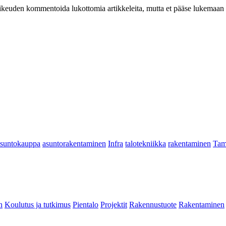
at oikeuden kommentoida lukottomia artikkeleita, mutta et pääse lukemaan l
asuntokauppa
asuntorakentaminen
Infra
talotekniikka
rakentaminen
Tam
n
Koulutus ja tutkimus
Pientalo
Projektit
Rakennustuote
Rakentaminen