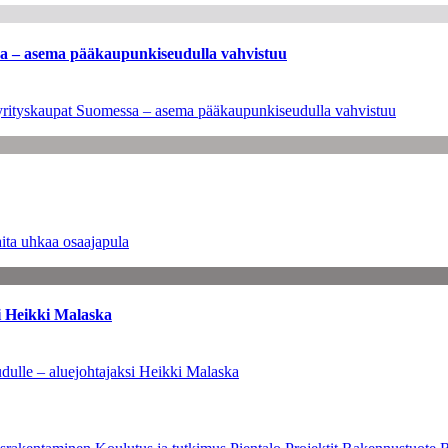
ssa – asema pääkaupunkiseudulla vahvistuu
en yrityskaupat Suomessa – asema pääkaupunkiseudulla vahvistuu
ita uhkaa osaajapula
i Heikki Malaska
dulle – aluejohtajaksi Heikki Malaska