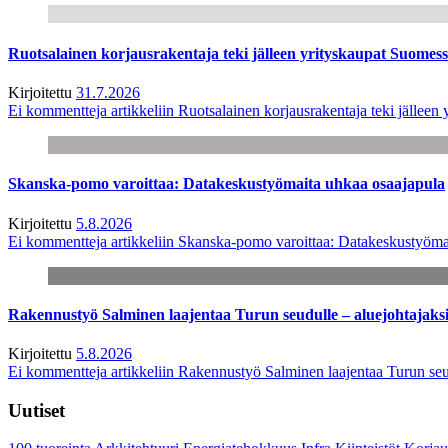
Ruotsalainen korjausrakentaja teki jälleen yrityskaupat Suome
Kirjoitettu
31.7.2026
Ei kommentteja
artikkeliin Ruotsalainen korjausrakentaja teki jälle
Skanska-pomo varoittaa: Datakeskustyömaita uhkaa osaajapula
Kirjoitettu
5.8.2026
Ei kommentteja
artikkeliin Skanska-pomo varoittaa: Datakeskustyöma
Rakennustyö Salminen laajentaa Turun seudulle – aluejohtajaks
Kirjoitettu
5.8.2026
Ei kommentteja
artikkeliin Rakennustyö Salminen laajentaa Turun seu
Uutiset