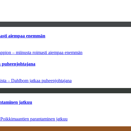
imasti aiempaa enemmän
tappion – miinusta roimasti aiempaa enemmän
aa puheenjohtajana
amista – Dahlbom jatkaa puheenjohtajana
antaminen jatkuu
– Poikkimaantien parantaminen jatkuu