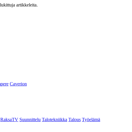
ukittuja artikkeleita.
pere
Caverion
RaksaTV
Suunnittelu
Talotekniikka
Talous
Työelämä