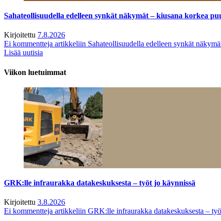
Sahateollisuudella edelleen synkät näkymät – kiusana korkea pu
Kirjoitettu
7.8.2026
Ei kommentteja
artikkeliin Sahateollisuudella edelleen synkät näkym
Lisää uutisia
Viikon luetuimmat
GRK:lle infraurakka datakeskuksesta – työt jo käynnissä
Kirjoitettu
3.8.2026
Ei kommentteja
artikkeliin GRK:lle infraurakka datakeskuksesta – työ