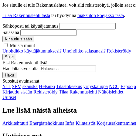
Jos sinulle ei tule Rakennuslehteä, voit silti rekisteröityä, jolloin sa
Tilaa Rakennuslehti tästä
tai hyödynnä
maksuton koejakso tästä
.
Sähköposti tai käyttäjätunnus
Salasana
Kirjaudu sisään
Muista minut
Unohditko käyttäjätunnuksesi?
Unohditko salasanasi?
Rekisteröidy
Sulje
Etsi Rakennuslehti.fistä
Hae tältä sivustolta
Haku
Suositut avainsanat
YIT
SRV
skanska
Helsinki
Tilastokeskus
yrityskauppa
NCC
Espoo
Kirjaudu sisään
Rekisteröidy
Tilaa Rakennuslehti
Näköislehdet
Uutiset
Lue lisää näistä aiheista
Arkkitehtuuri
Energiatehokkuus
Infra
Kiinteistöt
Korjausrakentamine
Uutisissa nyt