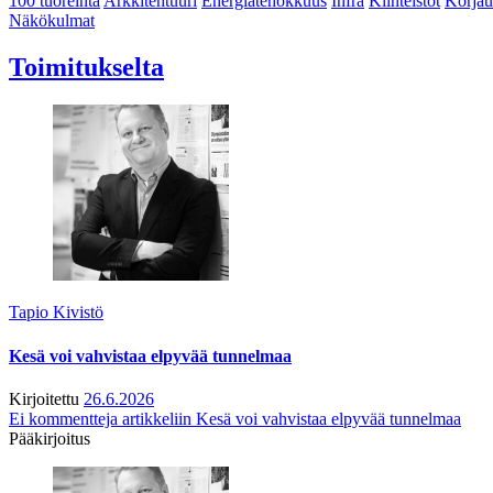
100 tuoreinta
Arkkitehtuuri
Energiatehokkuus
Infra
Kiinteistöt
Korjau
Näkökulmat
Toimitukselta
Tapio Kivistö
Kesä voi vahvistaa elpyvää tunnelmaa
Kirjoitettu
26.6.2026
Ei kommentteja
artikkeliin Kesä voi vahvistaa elpyvää tunnelmaa
Pääkirjoitus