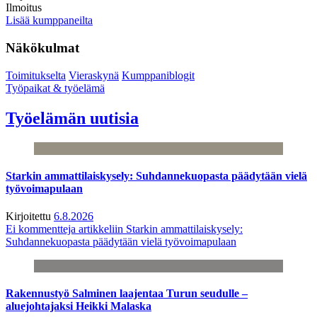
Ilmoitus
Lisää kumppaneilta
Näkökulmat
Toimitukselta
Vieraskynä
Kumppaniblogit
Työpaikat & työelämä
Työelämän uutisia
Starkin ammattilaiskysely: Suhdannekuopasta päädytään vielä
työvoimapulaan
Kirjoitettu
6.8.2026
Ei kommentteja
artikkeliin Starkin ammattilaiskysely:
Suhdannekuopasta päädytään vielä työvoimapulaan
Rakennustyö Salminen laajentaa Turun seudulle –
aluejohtajaksi Heikki Malaska