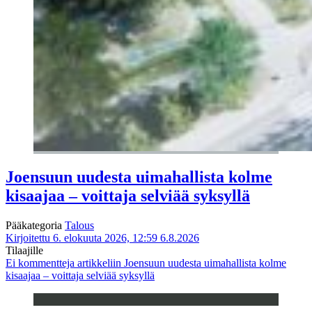
Joensuun uudesta uimahallista kolme
kisaajaa – voittaja selviää syksyllä
Pääkategoria
Talous
Kirjoitettu 6. elokuuta 2026, 12:59
6.8.2026
Tilaajille
Ei kommentteja
artikkeliin Joensuun uudesta uimahallista kolme
kisaajaa – voittaja selviää syksyllä