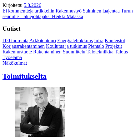
Kirjoitettu
5.8.2026
Ei kommentteja
artikkeliin Rakennustyö Salminen laajentaa Turun
seudulle – aluejohtajaksi Heikki Malaska
Uutiset
100 tuoreinta
Arkkitehtuuri
Energiatehokkuus
Infra
Kiinteistöt
Korjausrakentaminen
Koulutus ja tutkimus
Pientalo
Projektit
Rakennustuote
Rakentaminen
Suunnittelu
Talotekniikka
Talous
Työelämä
Näkökulmat
Toimitukselta