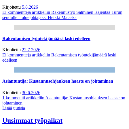
Kirjoitettu
5.8.2026
Ei kommentteja
artikkeliin Rakennustyö Salminen laajentaa Turun
seudulle – aluejohtajaksi Heikki Malaska
Rakentamisen työntekijämäärä laski edelleen
Kirjoitettu
22.7.2026
Ei kommentteja
artikkeliin Rakentamisen työntekijämäärä laski
edelleen
Asiantuntija: Kustannusohjauksen haaste on johtaminen
Kirjoitettu
30.6.2026
1 kommentti
artikkeliin Asiantuntija: Kustannusohjauksen haaste on
johtaminen
Lisää uutisia
Uusimmat työpaikat