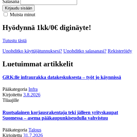
Salasana
Kirjaudu sisään
Muista minut
Hyödynnä 1kk/0€ diginäyte!
Tutustu tästä
Unohditko käyttäjätunnuksesi?
Unohditko salasanasi?
Rekisteröidy
Luetuimmat artikkelit
GRK:lle infraurakka datakeskuksesta – työt jo käynnissä
Pääkategoria
Infra
Kirjoitettu
3.8.2026
Tilaajille
Ruotsalainen korjausrakentaja teki jälleen yrityskaupat
Suomessa – asema pääkaupunkiseudulla vahvistuu
Pääkategoria
Talous
Kirjoitettu
31.7.2026