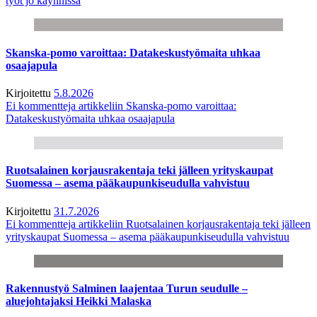
työt jo käynnissä
Skanska-pomo varoittaa: Datakeskustyömaita uhkaa
osaajapula
Kirjoitettu
5.8.2026
Ei kommentteja
artikkeliin Skanska-pomo varoittaa:
Datakeskustyömaita uhkaa osaajapula
Ruotsalainen korjausrakentaja teki jälleen yrityskaupat
Suomessa – asema pääkaupunkiseudulla vahvistuu
Kirjoitettu
31.7.2026
Ei kommentteja
artikkeliin Ruotsalainen korjausrakentaja teki jälleen
yrityskaupat Suomessa – asema pääkaupunkiseudulla vahvistuu
Rakennustyö Salminen laajentaa Turun seudulle –
aluejohtajaksi Heikki Malaska