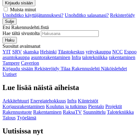
Kirjaudu sisään
Muista minut
Unohditko käyttäjätunnuksesi?
Unohditko salasanasi?
Rekisteröidy
Sulje
Etsi Rakennuslehti.fistä
Hae tältä sivustolta
Haku
Suositut avainsanat
YIT
SRV
skanska
Helsinki
Tilastokeskus
yrityskauppa
NCC
Espoo
asuntokauppa
asuntorakentaminen
Infra
talotekniikka
rakentaminen
Tampere
Caverion
Kirjaudu sisään
Rekisteröidy
Tilaa Rakennuslehti
Näköislehdet
Uutiset
Lue lisää näistä aiheista
Arkkitehtuuri
Energiatehokkuus
Infra
Kiinteistöt
Korjausrakentaminen
Koulutus ja tutkimus
Pientalo
Projektit
Rakennustuote
Rakentaminen
RaksaTV
Suunnittelu
Talotekniikka
Talous
Työelämä
Uutisissa nyt