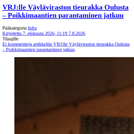
VRJ:lle Väyläviraston tieurakka Oulusta
– Poikkimaantien parantaminen jatkuu
Pääkategoria
Infra
Kirjoitettu 7. elokuuta 2026, 11:19
7.8.2026
Tilaajille
Ei kommentteja
artikkeliin VRJ:lle Väyläviraston tieurakka Oulusta
– Poikkimaantien parantaminen jatkuu