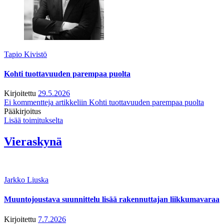
Tapio Kivistö
Kohti tuottavuuden parempaa puolta
Kirjoitettu
29.5.2026
Ei kommentteja
artikkeliin Kohti tuottavuuden parempaa puolta
Pääkirjoitus
Lisää toimitukselta
Vieraskynä
Jarkko Liuska
Muuntojoustava suunnittelu lisää rakennuttajan liikkumavaraa
Kirjoitettu
7.7.2026