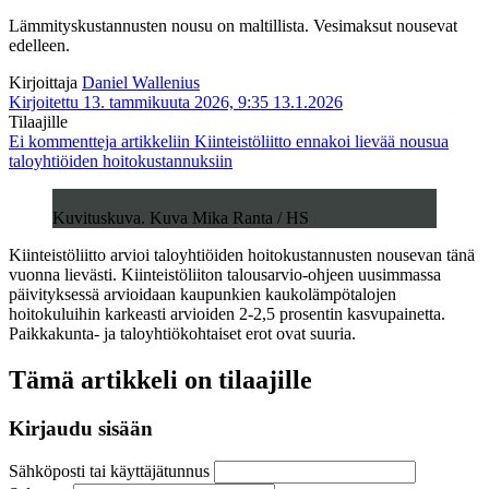
Lämmityskustannusten nousu on maltillista. Vesimaksut nousevat
edelleen.
Kirjoittaja
Daniel Wallenius
Kirjoitettu 13. tammikuuta 2026, 9:35
13.1.2026
Tilaajille
Ei kommentteja
artikkeliin Kiinteistöliitto ennakoi lievää nousua
taloyhtiöiden hoitokustannuksiin
Kuvituskuva. Kuva Mika Ranta / HS
Kiinteistöliitto arvioi taloyhtiöiden hoitokustannusten nousevan tänä
vuonna lievästi. Kiinteistöliiton talousarvio-ohjeen uusimmassa
päivityksessä arvioidaan kaupunkien kaukolämpötalojen
hoitokuluihin karkeasti arvioiden 2-2,5 prosentin kasvupainetta.
Paikkakunta- ja taloyhtiökohtaiset erot ovat suuria.
Tämä artikkeli on tilaajille
Kirjaudu sisään
Sähköposti tai käyttäjätunnus