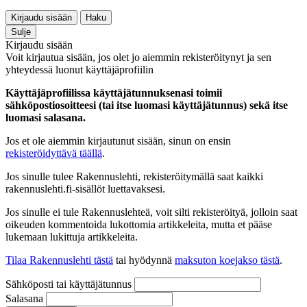
Kirjaudu sisään
Haku
Sulje
Kirjaudu sisään
Voit kirjautua sisään, jos olet jo aiemmin rekisteröitynyt ja sen
yhteydessä luonut käyttäjäprofiilin
Käyttäjäprofiilissa käyttäjätunnuksenasi toimii
sähköpostiosoitteesi (tai itse luomasi käyttäjätunnus) sekä itse
luomasi salasana.
Jos et ole aiemmin kirjautunut sisään, sinun on ensin
rekisteröidyttävä täällä
.
Jos sinulle tulee Rakennuslehti, rekisteröitymällä saat kaikki
rakennuslehti.fi-sisällöt luettavaksesi.
Jos sinulle ei tule Rakennuslehteä, voit silti rekisteröityä, jolloin saat
oikeuden kommentoida lukottomia artikkeleita, mutta et pääse
lukemaan lukittuja artikkeleita.
Tilaa Rakennuslehti tästä
tai hyödynnä
maksuton koejakso tästä
.
Sähköposti tai käyttäjätunnus
Salasana