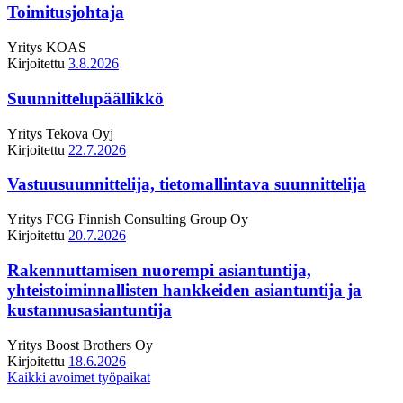
Toimitusjohtaja
Yritys
KOAS
Kirjoitettu
3.8.2026
Suunnittelupäällikkö
Yritys
Tekova Oyj
Kirjoitettu
22.7.2026
Vastuusuunnittelija, tietomallintava suunnittelija
Yritys
FCG Finnish Consulting Group Oy
Kirjoitettu
20.7.2026
Rakennuttamisen nuorempi asiantuntija,
yhteistoiminnallisten hankkeiden asiantuntija ja
kustannusasiantuntija
Yritys
Boost Brothers Oy
Kirjoitettu
18.6.2026
Kaikki avoimet työpaikat