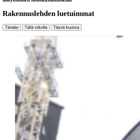
Rakennuslehden luetuimmat
Tänään
Tällä viikolla
Tässä kuussa