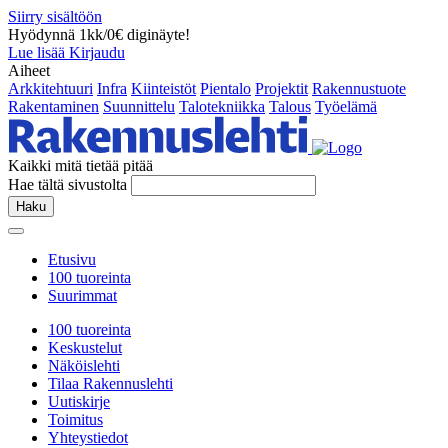
Siirry sisältöön
Hyödynnä 1kk/0€ diginäyte!
Lue lisää
Kirjaudu
Aiheet
Arkkitehtuuri
Infra
Kiinteistöt
Pientalo
Projektit
Rakennustuote
Rakentaminen
Suunnittelu
Talotekniikka
Talous
Työelämä
Kaikki mitä tietää pitää
Hae tältä sivustolta
Haku
Etusivu
100 tuoreinta
Suurimmat
100 tuoreinta
Keskustelut
Näköislehti
Tilaa Rakennuslehti
Uutiskirje
Toimitus
Yhteystiedot