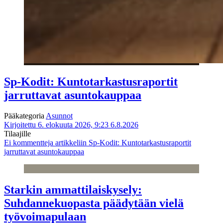
Sp-Kodit: Kuntotarkastusraportit
jarruttavat asuntokauppaa
Pääkategoria
Asunnot
Kirjoitettu 6. elokuuta 2026, 9:23
6.8.2026
Tilaajille
Ei kommentteja
artikkeliin Sp-Kodit: Kuntotarkastusraportit
jarruttavat asuntokauppaa
Starkin ammattilaiskysely:
Suhdannekuopasta päädytään vielä
työvoimapulaan