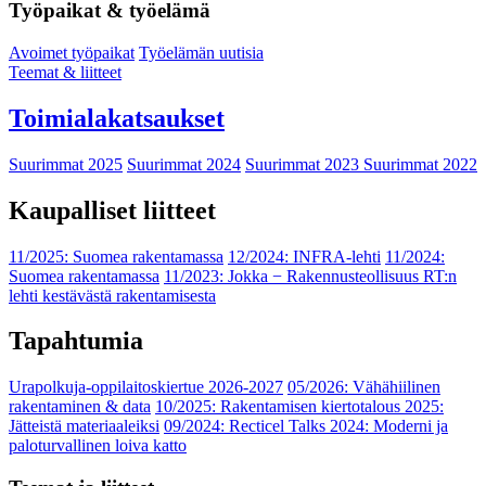
Työpaikat & työelämä
Avoimet työpaikat
Työelämän uutisia
Teemat & liitteet
Toimialakatsaukset
Suurimmat 2025
Suurimmat 2024
Suurimmat 2023
Suurimmat 2022
Kaupalliset liitteet
11/2025: Suomea rakentamassa
12/2024: INFRA-lehti
11/2024:
Suomea rakentamassa
11/2023: Jokka − Rakennusteollisuus RT:n
lehti kestävästä rakentamisesta
Tapahtumia
Urapolkuja-oppilaitoskiertue 2026-2027
05/2026: Vähähiilinen
rakentaminen & data
10/2025: Rakentamisen kiertotalous 2025:
Jätteistä materiaaleiksi
09/2024: Recticel Talks 2024: Moderni ja
paloturvallinen loiva katto