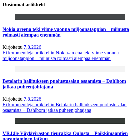
Uusimmat artikkelit
Nokia-areena teki viime vuonna miljoonatappion – miinusta
roimasti aiempaa enemmän
Kirjoitettu
7.8.2026
Ei kommentteja
artikkeliin Nokia-areena teki viime vuonna
miljoonatappion – miinusta roimasti aiempaa enemmän
Betolarin hallitukseen puolustusalan osaamista – Dahlbom
jatkaa puheenjohtajana
Kirjoitettu
7.8.2026
Ei kommentteja
artikkeliin Betolarin hallitukseen puolustusalan
osaamista – Dahlbom jatkaa puheenjohtajana
VRJ:lle Väyläviraston tieurakka Oulusta – Poikkimaantien
parantaminen jatkuu