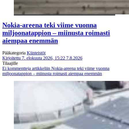
Nokia-areena teki viime vuonna
miljoonatappion – miinusta roimasti
aiempaa enemmän
Pääkategoria
Kiinteistöt
Kirjoitettu 7. elokuuta 2026, 15:22
7.8.2026
Tilaajille
Ei kommentteja
artikkeliin Nokia-areena teki viime vuonna
miljoonatappion – miinusta roimasti aiempaa enemmän