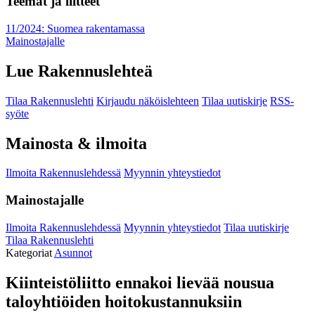
Teemat ja liitteet
11/2024: Suomea rakentamassa
Mainostajalle
Lue Rakennuslehteä
Tilaa Rakennuslehti
Kirjaudu näköislehteen
Tilaa uutiskirje
RSS-
syöte
Mainosta & ilmoita
Ilmoita Rakennuslehdessä
Myynnin yhteystiedot
Mainostajalle
Ilmoita Rakennuslehdessä
Myynnin yhteystiedot
Tilaa uutiskirje
Tilaa Rakennuslehti
Kategoriat
Asunnot
Kiinteistöliitto ennakoi lievää nousua
taloyhtiöiden hoitokustannuksiin