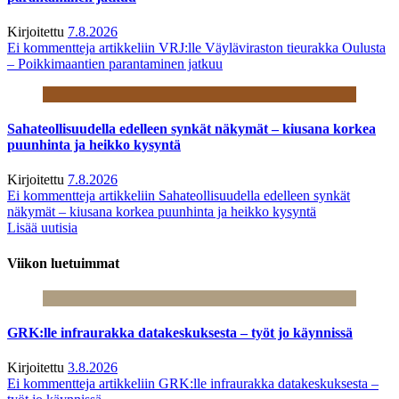
Kirjoitettu
7.8.2026
Ei kommentteja
artikkeliin VRJ:lle Väyläviraston tieurakka Oulusta
– Poikkimaantien parantaminen jatkuu
Sahateollisuudella edelleen synkät näkymät – kiusana korkea
puunhinta ja heikko kysyntä
Kirjoitettu
7.8.2026
Ei kommentteja
artikkeliin Sahateollisuudella edelleen synkät
näkymät – kiusana korkea puunhinta ja heikko kysyntä
Lisää uutisia
Viikon luetuimmat
GRK:lle infraurakka datakeskuksesta – työt jo käynnissä
Kirjoitettu
3.8.2026
Ei kommentteja
artikkeliin GRK:lle infraurakka datakeskuksesta –