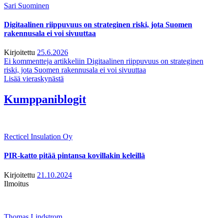
Sari Suominen
Digitaalinen riippuvuus on strateginen riski, jota Suomen
rakennusala ei voi sivuuttaa
Kirjoitettu
25.6.2026
Ei kommentteja
artikkeliin Digitaalinen riippuvuus on strateginen
riski, jota Suomen rakennusala ei voi sivuuttaa
Lisää vieraskynästä
Kumppaniblogit
Recticel Insulation Oy
PIR-katto pitää pintansa kovillakin keleillä
Kirjoitettu
21.10.2024
Ilmoitus
Thomas Lindstrom