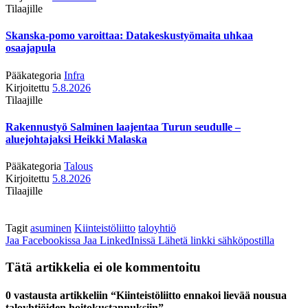
Tilaajille
Skanska-pomo varoittaa: Datakeskustyömaita uhkaa
osaajapula
Pääkategoria
Infra
Kirjoitettu
5.8.2026
Tilaajille
Rakennustyö Salminen laajentaa Turun seudulle –
aluejohtajaksi Heikki Malaska
Pääkategoria
Talous
Kirjoitettu
5.8.2026
Tilaajille
Tagit
asuminen
Kiinteistöliitto
taloyhtiö
Jaa Facebookissa
Jaa LinkedInissä
Lähetä linkki sähköpostilla
Tätä artikkelia ei ole kommentoitu
0 vastausta artikkeliin “Kiinteistöliitto ennakoi lievää nousua
taloyhtiöiden hoitokustannuksiin”