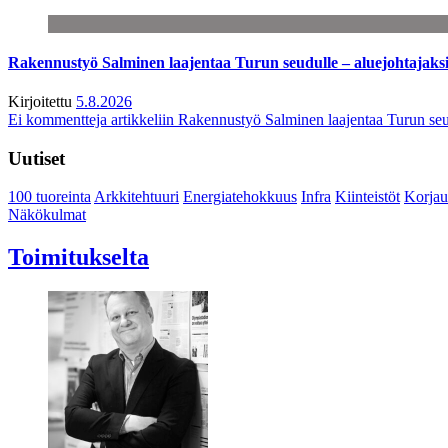
Rakennustyö Salminen laajentaa Turun seudulle – aluejohtajaks
Kirjoitettu
5.8.2026
Ei kommentteja
artikkeliin Rakennustyö Salminen laajentaa Turun seu
Uutiset
100 tuoreinta
Arkkitehtuuri
Energiatehokkuus
Infra
Kiinteistöt
Korjau
Näkökulmat
Toimitukselta