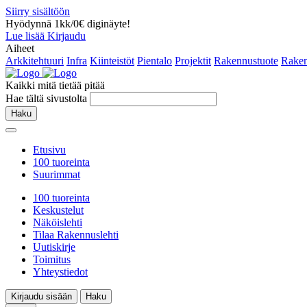
Siirry sisältöön
Hyödynnä 1kk/0€ diginäyte!
Lue lisää
Kirjaudu
Aiheet
Arkkitehtuuri
Infra
Kiinteistöt
Pientalo
Projektit
Rakennustuote
Raken
Kaikki mitä tietää pitää
Hae tältä sivustolta
Haku
Etusivu
100 tuoreinta
Suurimmat
100 tuoreinta
Keskustelut
Näköislehti
Tilaa Rakennuslehti
Uutiskirje
Toimitus
Yhteystiedot
Kirjaudu sisään
Haku