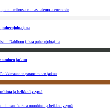
tappion – miinusta roimasti aiempaa enemmän
aa puheenjohtajana
amista – Dahlbom jatkaa puheenjohtajana
antaminen jatkuu
– Poikkimaantien parantaminen jatkuu
unhinta ja heikko kysyntä
ät – kiusana korkea puunhinta ja heikko kysyntä