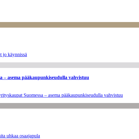
t jo käynnissä
ssa – asema pääkaupunkiseudulla vahvistuu
en yrityskaupat Suomessa – asema pääkaupunkiseudulla vahvistuu
ita uhkaa osaajapula