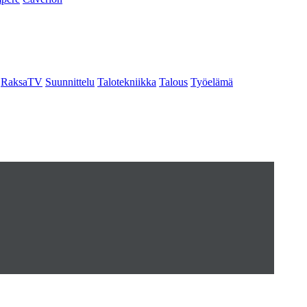
RaksaTV
Suunnittelu
Talotekniikka
Talous
Työelämä