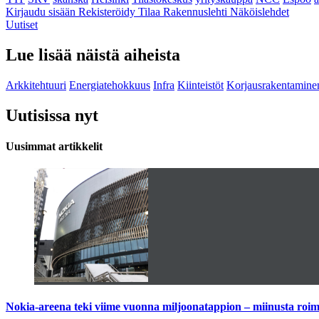
Kirjaudu sisään
Rekisteröidy
Tilaa Rakennuslehti
Näköislehdet
Uutiset
Lue lisää näistä aiheista
Arkkitehtuuri
Energiatehokkuus
Infra
Kiinteistöt
Korjausrakentamine
Uutisissa nyt
Uusimmat artikkelit
Nokia-areena teki viime vuonna miljoonatappion – miinusta ro