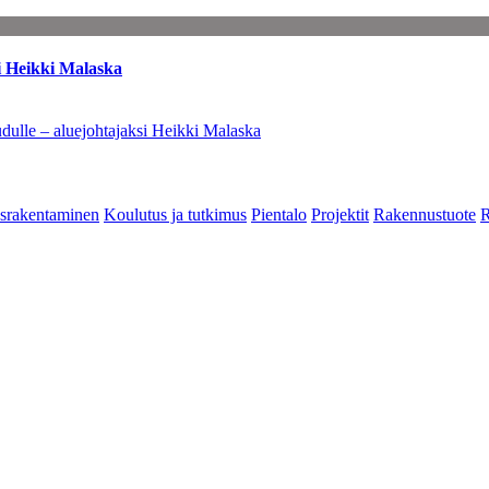
i Heikki Malaska
dulle – aluejohtajaksi Heikki Malaska
srakentaminen
Koulutus ja tutkimus
Pientalo
Projektit
Rakennustuote
R