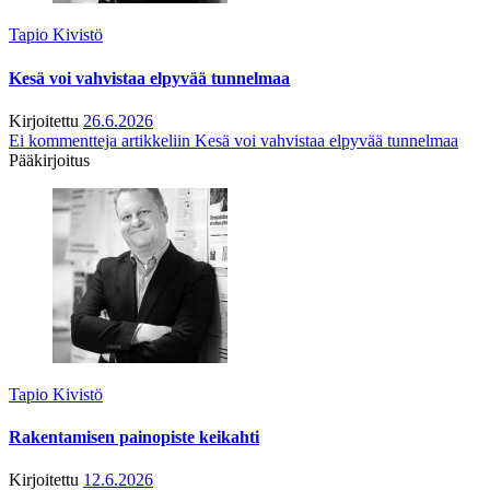
Tapio Kivistö
Kesä voi vahvistaa elpyvää tunnelmaa
Kirjoitettu
26.6.2026
Ei kommentteja
artikkeliin Kesä voi vahvistaa elpyvää tunnelmaa
Pääkirjoitus
Tapio Kivistö
Rakentamisen painopiste keikahti
Kirjoitettu
12.6.2026