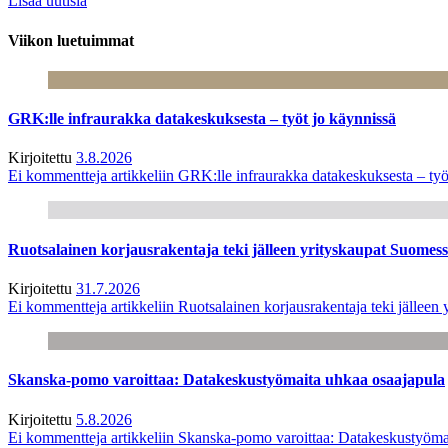
Lisää uutisia
Viikon luetuimmat
GRK:lle infraurakka datakeskuksesta – työt jo käynnissä
Kirjoitettu
3.8.2026
Ei kommentteja
artikkeliin GRK:lle infraurakka datakeskuksesta – työ
Ruotsalainen korjausrakentaja teki jälleen yrityskaupat Suome
Kirjoitettu
31.7.2026
Ei kommentteja
artikkeliin Ruotsalainen korjausrakentaja teki jälle
Skanska-pomo varoittaa: Datakeskustyömaita uhkaa osaajapula
Kirjoitettu
5.8.2026
Ei kommentteja
artikkeliin Skanska-pomo varoittaa: Datakeskustyöma