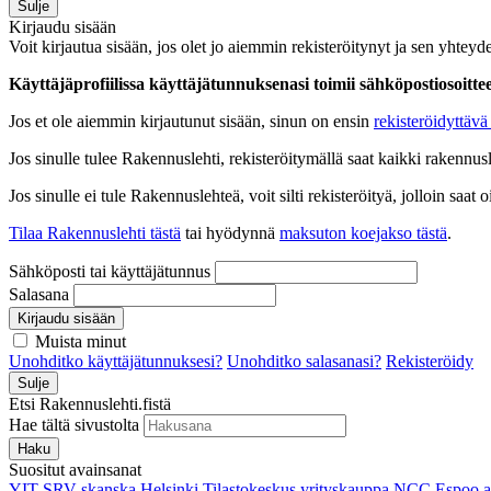
Sulje
Kirjaudu sisään
Voit kirjautua sisään, jos olet jo aiemmin rekisteröitynyt ja sen yhteyde
Käyttäjäprofiilissa käyttäjätunnuksenasi toimii sähköpostiosoittees
Jos et ole aiemmin kirjautunut sisään, sinun on ensin
rekisteröidyttävä 
Jos sinulle tulee Rakennuslehti, rekisteröitymällä saat kaikki rakennusle
Jos sinulle ei tule Rakennuslehteä, voit silti rekisteröityä, jolloin sa
Tilaa Rakennuslehti tästä
tai hyödynnä
maksuton koejakso tästä
.
Sähköposti tai käyttäjätunnus
Salasana
Kirjaudu sisään
Muista minut
Unohditko käyttäjätunnuksesi?
Unohditko salasanasi?
Rekisteröidy
Sulje
Etsi Rakennuslehti.fistä
Hae tältä sivustolta
Haku
Suositut avainsanat
YIT
SRV
skanska
Helsinki
Tilastokeskus
yrityskauppa
NCC
Espoo