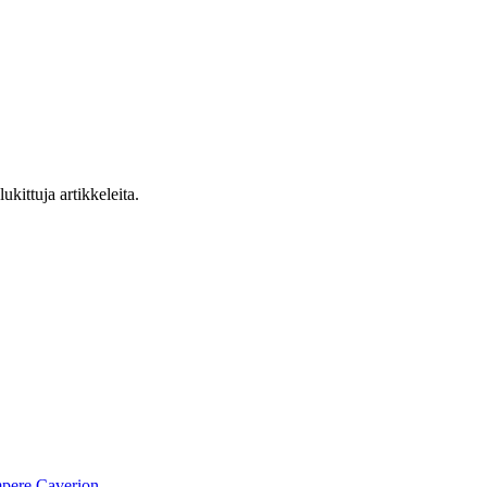
ukittuja artikkeleita.
pere
Caverion