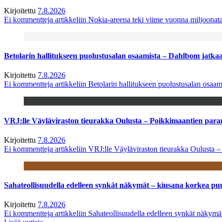
Kirjoitettu
7.8.2026
Ei kommentteja
artikkeliin Nokia-areena teki viime vuonna miljoona
Betolarin hallitukseen puolustusalan osaamista – Dahlbom jatk
Kirjoitettu
7.8.2026
Ei kommentteja
artikkeliin Betolarin hallitukseen puolustusalan osa
VRJ:lle Väyläviraston tieurakka Oulusta – Poikkimaantien par
Kirjoitettu
7.8.2026
Ei kommentteja
artikkeliin VRJ:lle Väyläviraston tieurakka Oulusta 
Sahateollisuudella edelleen synkät näkymät – kiusana korkea pu
Kirjoitettu
7.8.2026
Ei kommentteja
artikkeliin Sahateollisuudella edelleen synkät näkym