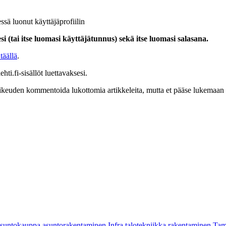
ssä luonut käyttäjäprofiilin
i (tai itse luomasi käyttäjätunnus) sekä itse luomasi salasana.
täällä
.
hti.fi-sisällöt luettavaksesi.
at oikeuden kommentoida lukottomia artikkeleita, mutta et pääse lukemaan l
asuntokauppa
asuntorakentaminen
Infra
talotekniikka
rakentaminen
Tam