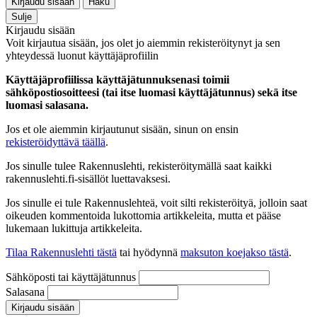
Kirjaudu sisään
Haku
Sulje
Kirjaudu sisään
Voit kirjautua sisään, jos olet jo aiemmin rekisteröitynyt ja sen
yhteydessä luonut käyttäjäprofiilin
Käyttäjäprofiilissa käyttäjätunnuksenasi toimii
sähköpostiosoitteesi (tai itse luomasi käyttäjätunnus) sekä itse
luomasi salasana.
Jos et ole aiemmin kirjautunut sisään, sinun on ensin
rekisteröidyttävä täällä
.
Jos sinulle tulee Rakennuslehti, rekisteröitymällä saat kaikki
rakennuslehti.fi-sisällöt luettavaksesi.
Jos sinulle ei tule Rakennuslehteä, voit silti rekisteröityä, jolloin saat
oikeuden kommentoida lukottomia artikkeleita, mutta et pääse
lukemaan lukittuja artikkeleita.
Tilaa Rakennuslehti tästä
tai hyödynnä
maksuton koejakso tästä
.
Sähköposti tai käyttäjätunnus
Salasana
Kirjaudu sisään