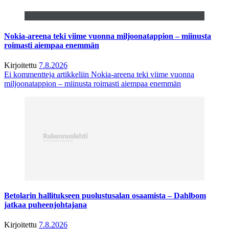
Nokia-areena teki viime vuonna miljoonatappion – miinusta
roimasti aiempaa enemmän
Kirjoitettu
7.8.2026
Ei kommentteja
artikkeliin Nokia-areena teki viime vuonna
miljoonatappion – miinusta roimasti aiempaa enemmän
Betolarin hallitukseen puolustusalan osaamista – Dahlbom
jatkaa puheenjohtajana
Kirjoitettu
7.8.2026