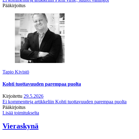
Pääkirjoitus
Tapio Kivistö
Kohti tuottavuuden parempaa puolta
Kirjoitettu
29.5.2026
Ei kommentteja
artikkeliin Kohti tuottavuuden parempaa puolta
Pääkirjoitus
Lisää toimitukselta
Vieraskynä