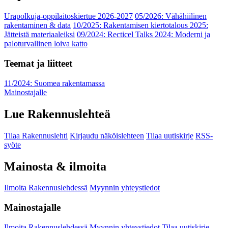
Urapolkuja-oppilaitoskiertue 2026-2027
05/2026: Vähähiilinen
rakentaminen & data
10/2025: Rakentamisen kiertotalous 2025:
Jätteistä materiaaleiksi
09/2024: Recticel Talks 2024: Moderni ja
paloturvallinen loiva katto
Teemat ja liitteet
11/2024: Suomea rakentamassa
Mainostajalle
Lue Rakennuslehteä
Tilaa Rakennuslehti
Kirjaudu näköislehteen
Tilaa uutiskirje
RSS-
syöte
Mainosta & ilmoita
Ilmoita Rakennuslehdessä
Myynnin yhteystiedot
Mainostajalle
Ilmoita Rakennuslehdessä
Myynnin yhteystiedot
Tilaa uutiskirje