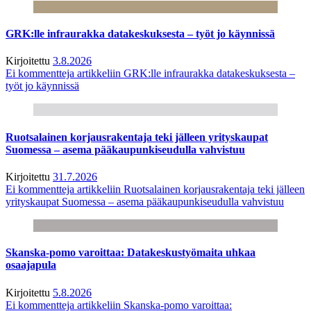
GRK:lle infraurakka datakeskuksesta – työt jo käynnissä
Kirjoitettu
3.8.2026
Ei kommentteja
artikkeliin GRK:lle infraurakka datakeskuksesta –
työt jo käynnissä
Ruotsalainen korjausrakentaja teki jälleen yrityskaupat
Suomessa – asema pääkaupunkiseudulla vahvistuu
Kirjoitettu
31.7.2026
Ei kommentteja
artikkeliin Ruotsalainen korjausrakentaja teki jälleen
yrityskaupat Suomessa – asema pääkaupunkiseudulla vahvistuu
Skanska-pomo varoittaa: Datakeskustyömaita uhkaa
osaajapula
Kirjoitettu
5.8.2026
Ei kommentteja
artikkeliin Skanska-pomo varoittaa: