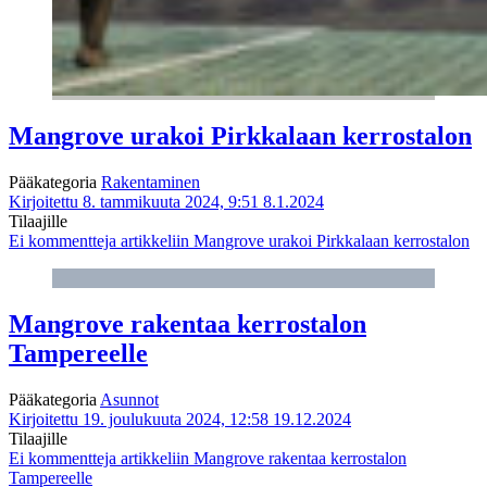
Mangrove urakoi Pirkkalaan kerrostalon
Pääkategoria
Rakentaminen
Kirjoitettu 8. tammikuuta 2024, 9:51
8.1.2024
Tilaajille
Ei kommentteja
artikkeliin Mangrove urakoi Pirkkalaan kerrostalon
Mangrove rakentaa kerrostalon
Tampereelle
Pääkategoria
Asunnot
Kirjoitettu 19. joulukuuta 2024, 12:58
19.12.2024
Tilaajille
Ei kommentteja
artikkeliin Mangrove rakentaa kerrostalon
Tampereelle