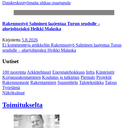
Datakeskustyömaita uhkaa osaajapula
Rakennustyö Salminen laajentaa Turun seudulle –
aluejohtajaksi Heikki Malaska
Kirjoitettu
5.8.2026
Ei kommentteja
artikkeliin Rakennustyö Salminen laajentaa Turun
seudulle – aluejohtajaksi Heikki Malaska
Uutiset
100 tuoreinta
Arkkitehtuuri
Energiatehokkuus
Infra
Kiinteistöt
Korjausrakentaminen
Koulutus ja tutkimus
Pientalo
Projektit
Rakennustuote
Rakentaminen
Suunnittelu
Talotekniikka
Talous
Työelämä
Näkökulmat
Toimitukselta