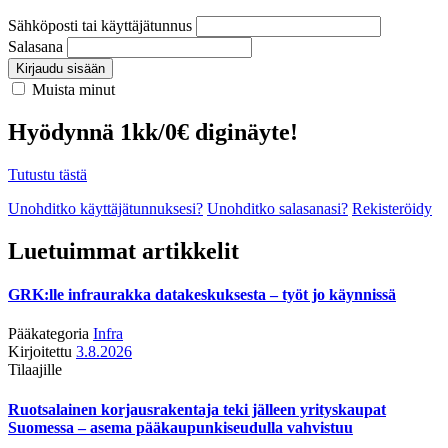
Sähköposti tai käyttäjätunnus
Salasana
Kirjaudu sisään
Muista minut
Hyödynnä 1kk/0€ diginäyte!
Tutustu tästä
Unohditko käyttäjätunnuksesi?
Unohditko salasanasi?
Rekisteröidy
Luetuimmat artikkelit
GRK:lle infraurakka datakeskuksesta – työt jo käynnissä
Pääkategoria
Infra
Kirjoitettu
3.8.2026
Tilaajille
Ruotsalainen korjausrakentaja teki jälleen yrityskaupat
Suomessa – asema pääkaupunkiseudulla vahvistuu