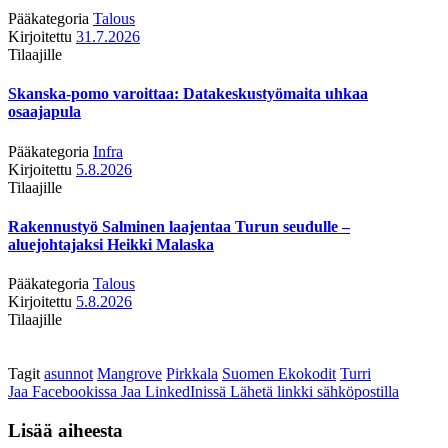
Pääkategoria
Talous
Kirjoitettu
31.7.2026
Tilaajille
Skanska-pomo varoittaa: Datakeskustyömaita uhkaa
osaajapula
Pääkategoria
Infra
Kirjoitettu
5.8.2026
Tilaajille
Rakennustyö Salminen laajentaa Turun seudulle –
aluejohtajaksi Heikki Malaska
Pääkategoria
Talous
Kirjoitettu
5.8.2026
Tilaajille
Tagit
asunnot
Mangrove
Pirkkala
Suomen Ekokodit
Turri
Jaa Facebookissa
Jaa LinkedInissä
Lähetä linkki sähköpostilla
Lisää aiheesta