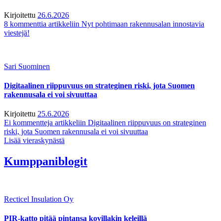
Kirjoitettu
26.6.2026
8 kommenttia
artikkeliin Nyt pohtimaan rakennusalan innostavia
viestejä!
Sari Suominen
Digitaalinen riippuvuus on strateginen riski, jota Suomen
rakennusala ei voi sivuuttaa
Kirjoitettu
25.6.2026
Ei kommentteja
artikkeliin Digitaalinen riippuvuus on strateginen
riski, jota Suomen rakennusala ei voi sivuuttaa
Lisää vieraskynästä
Kumppaniblogit
Recticel Insulation Oy
PIR-katto pitää pintansa kovillakin keleillä