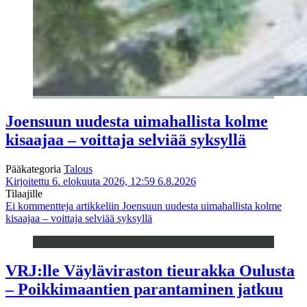
Joensuun uudesta uimahallista kolme
kisaajaa – voittaja selviää syksyllä
Pääkategoria
Talous
Kirjoitettu 6. elokuuta 2026, 12:59
6.8.2026
Tilaajille
Ei kommentteja
artikkeliin Joensuun uudesta uimahallista kolme
kisaajaa – voittaja selviää syksyllä
VRJ:lle Väyläviraston tieurakka Oulusta
– Poikkimaantien parantaminen jatkuu