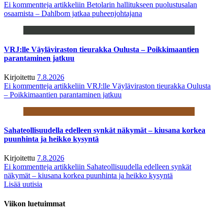
Ei kommentteja
artikkeliin Betolarin hallitukseen puolustusalan
osaamista – Dahlbom jatkaa puheenjohtajana
VRJ:lle Väyläviraston tieurakka Oulusta – Poikkimaantien
parantaminen jatkuu
Kirjoitettu
7.8.2026
Ei kommentteja
artikkeliin VRJ:lle Väyläviraston tieurakka Oulusta
– Poikkimaantien parantaminen jatkuu
Sahateollisuudella edelleen synkät näkymät – kiusana korkea
puunhinta ja heikko kysyntä
Kirjoitettu
7.8.2026
Ei kommentteja
artikkeliin Sahateollisuudella edelleen synkät
näkymät – kiusana korkea puunhinta ja heikko kysyntä
Lisää uutisia
Viikon luetuimmat