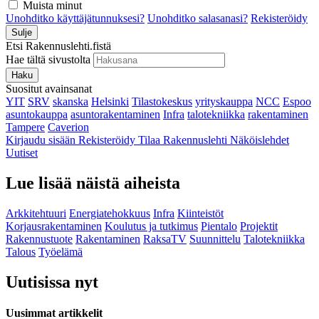
Muista minut
Unohditko käyttäjätunnuksesi?
Unohditko salasanasi?
Rekisteröidy
Sulje
Etsi Rakennuslehti.fistä
Hae tältä sivustolta
Haku
Suositut avainsanat
YIT
SRV
skanska
Helsinki
Tilastokeskus
yrityskauppa
NCC
Espoo
asuntokauppa
asuntorakentaminen
Infra
talotekniikka
rakentaminen
Tampere
Caverion
Kirjaudu sisään
Rekisteröidy
Tilaa Rakennuslehti
Näköislehdet
Uutiset
Lue lisää näistä aiheista
Arkkitehtuuri
Energiatehokkuus
Infra
Kiinteistöt
Korjausrakentaminen
Koulutus ja tutkimus
Pientalo
Projektit
Rakennustuote
Rakentaminen
RaksaTV
Suunnittelu
Talotekniikka
Talous
Työelämä
Uutisissa nyt
Uusimmat artikkelit