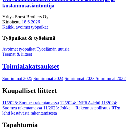
kustannusasiantuntija
Yritys
Boost Brothers Oy
Kirjoitettu
18.6.2026
Kaikki avoimet työpaikat
Työpaikat & työelämä
Avoimet työpaikat
Työelämän uutisia
Teemat & liitteet
Toimialakatsaukset
Suurimmat 2025
Suurimmat 2024
Suurimmat 2023
Suurimmat 2022
Kaupalliset liitteet
11/2025: Suomea rakentamassa
12/2024: INFRA-lehti
11/2024:
Suomea rakentamassa
11/2023: Jokka − Rakennusteollisuus RT:n
lehti kestävästä rakentamisesta
Tapahtumia