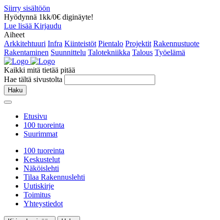
Siirry sisältöön
Hyödynnä 1kk/0€ diginäyte!
Lue lisää
Kirjaudu
Aiheet
Arkkitehtuuri
Infra
Kiinteistöt
Pientalo
Projektit
Rakennustuote
Rakentaminen
Suunnittelu
Talotekniikka
Talous
Työelämä
Kaikki mitä tietää pitää
Hae tältä sivustolta
Haku
Etusivu
100 tuoreinta
Suurimmat
100 tuoreinta
Keskustelut
Näköislehti
Tilaa Rakennuslehti
Uutiskirje
Toimitus
Yhteystiedot