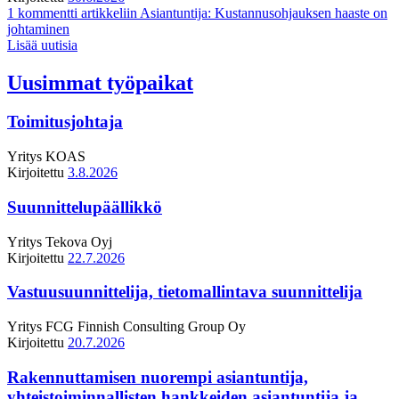
1 kommentti
artikkeliin Asiantuntija: Kustannusohjauksen haaste on
johtaminen
Lisää uutisia
Uusimmat työpaikat
Toimitusjohtaja
Yritys
KOAS
Kirjoitettu
3.8.2026
Suunnittelupäällikkö
Yritys
Tekova Oyj
Kirjoitettu
22.7.2026
Vastuusuunnittelija, tietomallintava suunnittelija
Yritys
FCG Finnish Consulting Group Oy
Kirjoitettu
20.7.2026
Rakennuttamisen nuorempi asiantuntija,
yhteistoiminnallisten hankkeiden asiantuntija ja