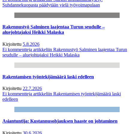
Suhdannekuopasta päädytään vielä työvoimapulaan
Rakennustyö Salminen laajentaa Turun seudulle –
aluejohtajaksi Heikki Malaska
Kirjoitettu
5.8.2026
Ei kommentteja
artikkeliin Rakennustyö Salminen laajentaa Turun
seudulle – aluejohtajaksi Heikki Malaska
Rakentamisen työntekijämäärä laski edelleen
Kirjoitettu
22.7.2026
Ei kommentteja
artikkeliin Rakentamisen työntekijämäärä laski
edelleen
Asiantuntija: Kustannusohjauksen haaste on johtaminen
Kirjoitettu
30.6.2026