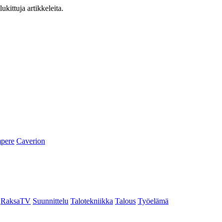
ukittuja artikkeleita.
pere
Caverion
RaksaTV
Suunnittelu
Talotekniikka
Talous
Työelämä