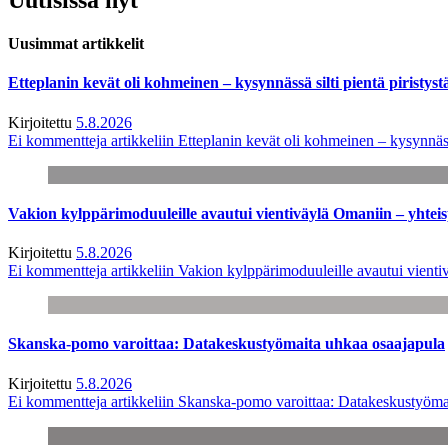
Uusimmat artikkelit
Etteplanin kevät oli kohmeinen – kysynnässä silti pientä piristyst
Kirjoitettu
5.8.2026
Ei kommentteja
artikkeliin Etteplanin kevät oli kohmeinen – kysynnässä
Vakion kylppärimoduuleille avautui vientiväylä Omaniin – yhtei
Kirjoitettu
5.8.2026
Ei kommentteja
artikkeliin Vakion kylppärimoduuleille avautui vienti
Skanska-pomo varoittaa: Datakeskustyömaita uhkaa osaajapula
Kirjoitettu
5.8.2026
Ei kommentteja
artikkeliin Skanska-pomo varoittaa: Datakeskustyöma