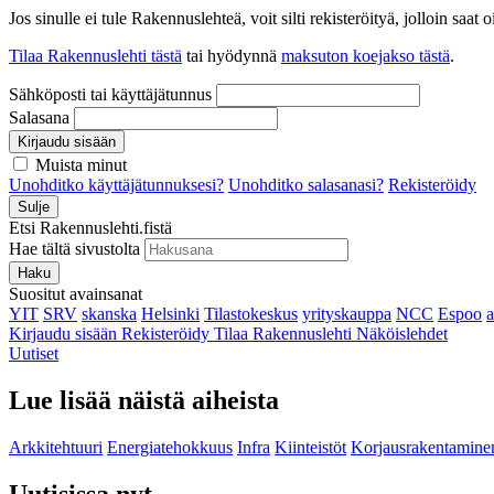
Jos sinulle ei tule Rakennuslehteä, voit silti rekisteröityä, jolloin sa
Tilaa Rakennuslehti tästä
tai hyödynnä
maksuton koejakso tästä
.
Sähköposti tai käyttäjätunnus
Salasana
Kirjaudu sisään
Muista minut
Unohditko käyttäjätunnuksesi?
Unohditko salasanasi?
Rekisteröidy
Sulje
Etsi Rakennuslehti.fistä
Hae tältä sivustolta
Haku
Suositut avainsanat
YIT
SRV
skanska
Helsinki
Tilastokeskus
yrityskauppa
NCC
Espoo
Kirjaudu sisään
Rekisteröidy
Tilaa Rakennuslehti
Näköislehdet
Uutiset
Lue lisää näistä aiheista
Arkkitehtuuri
Energiatehokkuus
Infra
Kiinteistöt
Korjausrakentamine
Uutisissa nyt