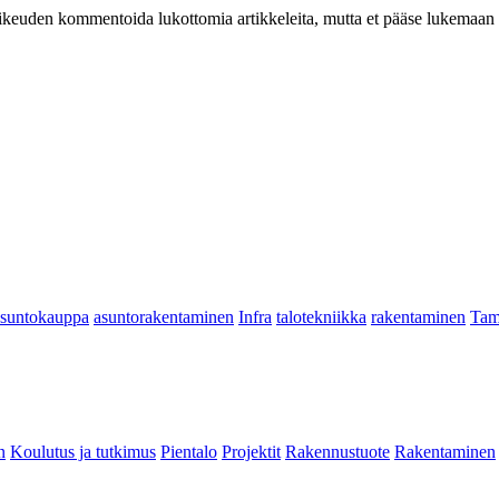
at oikeuden kommentoida lukottomia artikkeleita, mutta et pääse lukemaan l
asuntokauppa
asuntorakentaminen
Infra
talotekniikka
rakentaminen
Tam
n
Koulutus ja tutkimus
Pientalo
Projektit
Rakennustuote
Rakentaminen