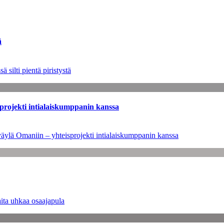
ä
 silti pientä piristystä
sprojekti intialaiskumppanin kanssa
väylä Omaniin – yhteisprojekti intialaiskumppanin kanssa
ita uhkaa osaajapula