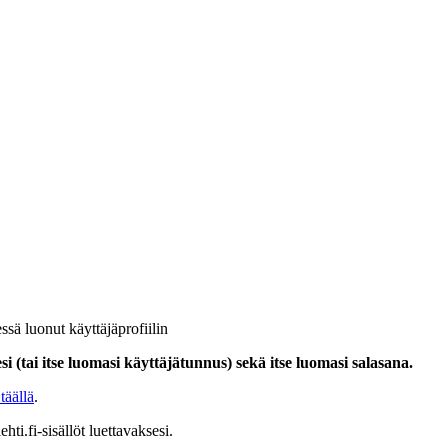
ssä luonut käyttäjäprofiilin
i (tai itse luomasi käyttäjätunnus) sekä itse luomasi salasana.
täällä
.
hti.fi-sisällöt luettavaksesi.