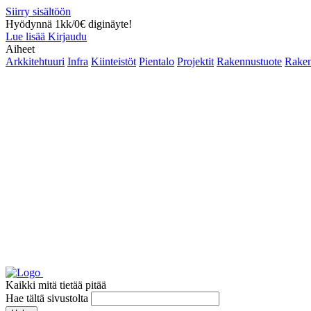
Siirry sisältöön
Hyödynnä 1kk/0€ diginäyte!
Lue lisää
Kirjaudu
Aiheet
Arkkitehtuuri
Infra
Kiinteistöt
Pientalo
Projektit
Rakennustuote
Raken
Kaikki mitä tietää pitää
Hae tältä sivustolta