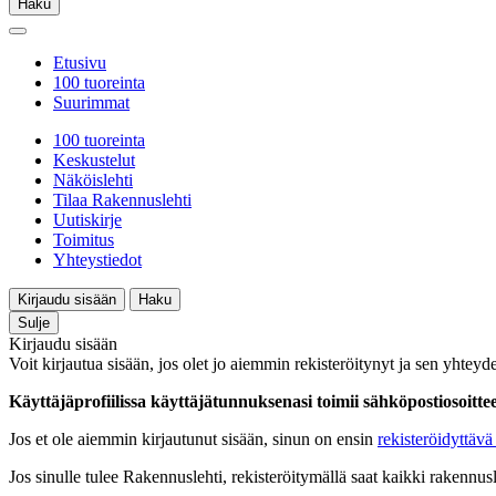
Haku
Etusivu
100 tuoreinta
Suurimmat
100 tuoreinta
Keskustelut
Näköislehti
Tilaa Rakennuslehti
Uutiskirje
Toimitus
Yhteystiedot
Kirjaudu sisään
Haku
Sulje
Kirjaudu sisään
Voit kirjautua sisään, jos olet jo aiemmin rekisteröitynyt ja sen yhteyde
Käyttäjäprofiilissa käyttäjätunnuksenasi toimii sähköpostiosoittees
Jos et ole aiemmin kirjautunut sisään, sinun on ensin
rekisteröidyttävä 
Jos sinulle tulee Rakennuslehti, rekisteröitymällä saat kaikki rakennusle