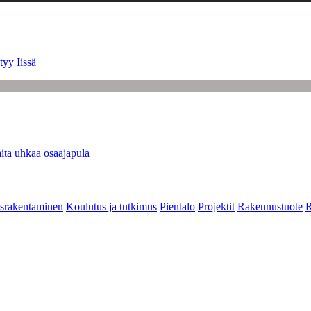
tyy Iissä
ita uhkaa osaajapula
srakentaminen
Koulutus ja tutkimus
Pientalo
Projektit
Rakennustuote
R