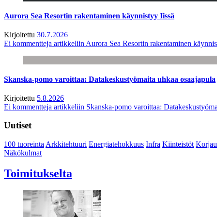
Aurora Sea Resortin rakentaminen käynnistyy Iissä
Kirjoitettu
30.7.2026
Ei kommentteja
artikkeliin Aurora Sea Resortin rakentaminen käynnis
Skanska-pomo varoittaa: Datakeskustyömaita uhkaa osaajapula
Kirjoitettu
5.8.2026
Ei kommentteja
artikkeliin Skanska-pomo varoittaa: Datakeskustyöma
Uutiset
100 tuoreinta
Arkkitehtuuri
Energiatehokkuus
Infra
Kiinteistöt
Korjau
Näkökulmat
Toimitukselta