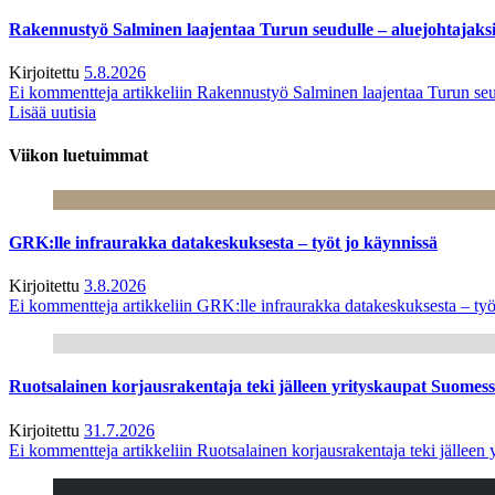
Rakennustyö Salminen laajentaa Turun seudulle – aluejohtajaks
Kirjoitettu
5.8.2026
Ei kommentteja
artikkeliin Rakennustyö Salminen laajentaa Turun seu
Lisää uutisia
Viikon luetuimmat
GRK:lle infraurakka datakeskuksesta – työt jo käynnissä
Kirjoitettu
3.8.2026
Ei kommentteja
artikkeliin GRK:lle infraurakka datakeskuksesta – työ
Ruotsalainen korjausrakentaja teki jälleen yrityskaupat Suome
Kirjoitettu
31.7.2026
Ei kommentteja
artikkeliin Ruotsalainen korjausrakentaja teki jälle