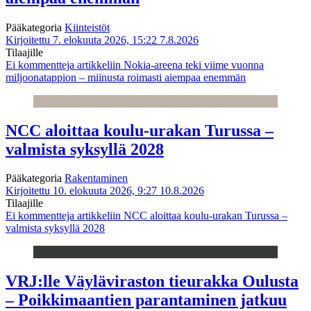
Pääkategoria
Kiinteistöt
Kirjoitettu 7. elokuuta 2026, 15:22
7.8.2026
Tilaajille
Ei kommentteja
artikkeliin Nokia-areena teki viime vuonna
miljoonatappion – miinusta roimasti aiempaa enemmän
NCC aloittaa koulu-urakan Turussa –
valmista syksyllä 2028
Pääkategoria
Rakentaminen
Kirjoitettu 10. elokuuta 2026, 9:27
10.8.2026
Tilaajille
Ei kommentteja
artikkeliin NCC aloittaa koulu-urakan Turussa –
valmista syksyllä 2028
VRJ:lle Väyläviraston tieurakka Oulusta
– Poikkimaantien parantaminen jatkuu