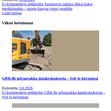
Ei kommentteja
artikkeliin Tampereen ratikka rikkoi kaksi
merkkipaalua – suosio kasvaa vuosi vuodelta
Lisää uutisia
Viikon luetuimmat
GRK:lle infraurakka datakeskuksesta – työt jo käynnissä
Kirjoitettu
3.8.2026
Ei kommentteja
artikkeliin GRK:lle infraurakka datakeskuksesta –
työt jo käynnissä