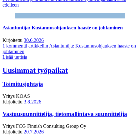
edelleen
Asiantuntija: Kustannusohjauksen haaste on johtaminen
Kirjoitettu
30.6.2026
1 kommentti
artikkeliin Asiantuntija: Kustannusohjauksen haaste on
johtaminen
Lisää uutisia
Uusimmat työpaikat
Toimitusjohtaja
Yritys
KOAS
Kirjoitettu
3.8.2026
Vastuusuunnittelija, tietomallintava suunnittelija
Yritys
FCG Finnish Consulting Group Oy
Kirjoitettu
20.7.2026