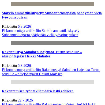
Starkin ammattilaiskysely: Suhdannekuopasta päädytään vielä
työvoimapulaan
Kirjoitettu
6.8.2026
Ei kommentteja
artikkeliin Starkin ammattilaiskysely:
Suhdannekuopasta päädytään vielä työvoimapulaan
Rakennustyö Salminen laajentaa Turun seudulle –
aluejohtajaksi Heikki Malaska
Kirjoitettu
5.8.2026
Ei kommentteja
artikkeliin Rakennustyö Salminen laajentaa Turun
seudulle – aluejohtajaksi Heikki Malaska
Rakentamisen työntekijämäärä laski edelleen
Kirjoitettu
22.7.2026
Ei kommentteja
artikkeliin Rakentamisen työntekijämäärä laski