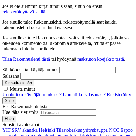
Jos et ole aiemmin kirjautunut sisään, sinun on ensin
rekisteröidyttävä täällä
.
Jos sinulle tulee Rakennuslehti, rekisteröitymällä saat kaikki
rakennuslehti.fi-sisällöt luettavaksesi.
Jos sinulle ei tule Rakennuslehteä, voit silti rekisteröityä, jolloin saat
oikeuden kommentoida lukottomia artikkeleita, mutta et pääse
lukemaan lukittuja artikkeleita.
Tilaa Rakennuslehti tästä
tai hyödynnä
maksuton koejakso tästä
.
Sähköposti tai käyttäjätunnus
Salasana
Kirjaudu sisään
Muista minut
Unohditko käyttäjätunnuksesi?
Unohditko salasanasi?
Rekisteröidy
Sulje
Etsi Rakennuslehti.fistä
Hae tältä sivustolta
Haku
Suositut avainsanat
YIT
SRV
skanska
Helsinki
Tilastokeskus
yrityskauppa
NCC
Espoo
asuntokauppa
asuntorakentaminen
Infra
talotekniikka
rakentaminen