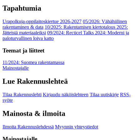
Tapahtumia
Urapolkuja-oppilaitoskiertue 2026-2027
05/2026: Vähähiilinen
rakentaminen & data
10/2025: Rakentamisen kiertotalous 2025:
Jätteistä materiaaleiksi
09/2024: Recticel Talks 2024: Moderni ja
paloturvallinen loiva katto
Teemat ja liitteet
11/2024: Suomea rakentamassa
Mainostajalle
Lue Rakennuslehteä
Tilaa Rakennuslehti
Kirjaudu näköislehteen
Tilaa uutiskirje
RSS-
syöte
Mainosta & ilmoita
Ilmoita Rakennuslehdessä
Myynnin yhteystiedot
Mainostajalle