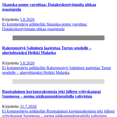
Skanska-pomo varoittaa: Datakeskustyömaita uhkaa
osaajapula
Kirjoitettu
5.8.2026
Ei kommentteja
artikkeliin Skanska-pomo varoittaa:
Datakeskustyömaita uhkaa osaajapula
Rakennustyö Salminen laajentaa Turun seudulle –
aluejohtajaksi Heikki Malaska
Kirjoitettu
5.8.2026
Ei kommentteja
artikkeliin Rakennustyö Salminen laajentaa Turun
seudulle – aluejohtajaksi Heikki Malaska
Ruotsalainen korjausrakentaja teki jälleen yrityskaupat
Suomessa – asema pääkaupunkiseudulla vahvistuu
Kirjoitettu
31.7.2026
Ei kommentteja
artikkeliin Ruotsalainen korjausrakentaja teki jälleen
yrityskaupat Suomessa – asema pääkaupunkiseudulla vahvistuu