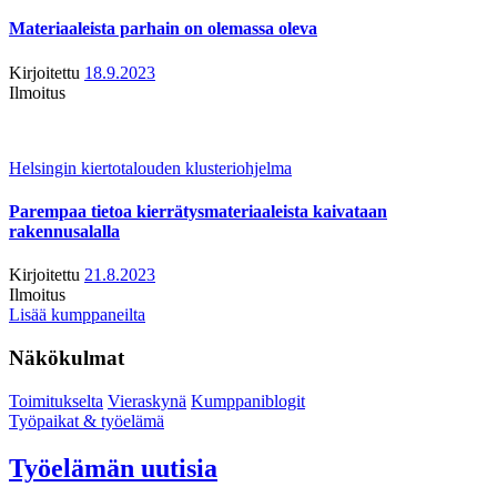
Materiaaleista parhain on olemassa oleva
Kirjoitettu
18.9.2023
Ilmoitus
Helsingin kiertotalouden klusteriohjelma
Parempaa tietoa kierrätysmateriaaleista kaivataan
rakennusalalla
Kirjoitettu
21.8.2023
Ilmoitus
Lisää kumppaneilta
Näkökulmat
Toimitukselta
Vieraskynä
Kumppaniblogit
Työpaikat & työelämä
Työelämän uutisia