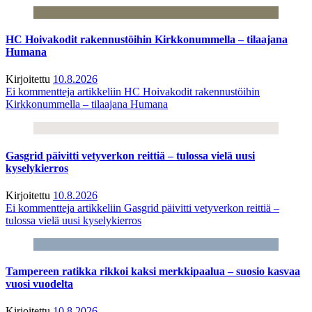
HC Hoivakodit rakennustöihin Kirkkonummella – tilaajana
Humana
Kirjoitettu
10.8.2026
Ei kommentteja
artikkeliin HC Hoivakodit rakennustöihin
Kirkkonummella – tilaajana Humana
Gasgrid päivitti vetyverkon reittiä – tulossa vielä uusi
kyselykierros
Kirjoitettu
10.8.2026
Ei kommentteja
artikkeliin Gasgrid päivitti vetyverkon reittiä –
tulossa vielä uusi kyselykierros
Tampereen ratikka rikkoi kaksi merkkipaalua – suosio kasvaa
vuosi vuodelta
Kirjoitettu
10.8.2026