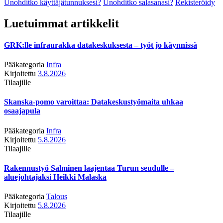
Unohditko käyttäjätunnuksesi?
Unohditko salasanasi?
Rekisteröidy
Luetuimmat artikkelit
GRK:lle infraurakka datakeskuksesta – työt jo käynnissä
Pääkategoria
Infra
Kirjoitettu
3.8.2026
Tilaajille
Skanska-pomo varoittaa: Datakeskustyömaita uhkaa
osaajapula
Pääkategoria
Infra
Kirjoitettu
5.8.2026
Tilaajille
Rakennustyö Salminen laajentaa Turun seudulle –
aluejohtajaksi Heikki Malaska
Pääkategoria
Talous
Kirjoitettu
5.8.2026
Tilaajille