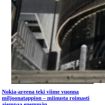
Nokia-areena teki viime vuonna
miljoonatappion – miinusta roimasti
aiempaa enemmän