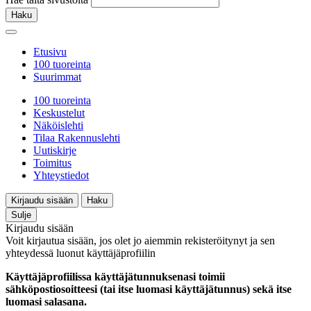
Haku
Etusivu
100 tuoreinta
Suurimmat
100 tuoreinta
Keskustelut
Näköislehti
Tilaa Rakennuslehti
Uutiskirje
Toimitus
Yhteystiedot
Kirjaudu sisään
Haku
Sulje
Kirjaudu sisään
Voit kirjautua sisään, jos olet jo aiemmin rekisteröitynyt ja sen
yhteydessä luonut käyttäjäprofiilin
Käyttäjäprofiilissa käyttäjätunnuksenasi toimii
sähköpostiosoitteesi (tai itse luomasi käyttäjätunnus) sekä itse
luomasi salasana.