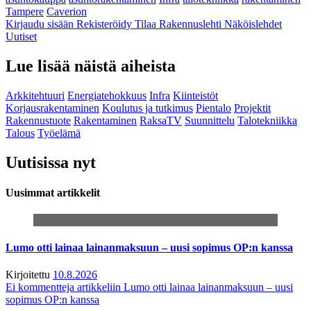
Tampere
Caverion
Kirjaudu sisään
Rekisteröidy
Tilaa Rakennuslehti
Näköislehdet
Uutiset
Lue lisää näistä aiheista
Arkkitehtuuri
Energiatehokkuus
Infra
Kiinteistöt
Korjausrakentaminen
Koulutus ja tutkimus
Pientalo
Projektit
Rakennustuote
Rakentaminen
RaksaTV
Suunnittelu
Talotekniikka
Talous
Työelämä
Uutisissa nyt
Uusimmat artikkelit
Lumo otti lainaa lainanmaksuun – uusi sopimus OP:n kanssa
Kirjoitettu
10.8.2026
Ei kommentteja
artikkeliin Lumo otti lainaa lainanmaksuun – uusi
sopimus OP:n kanssa