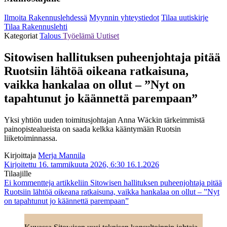
Ilmoita Rakennuslehdessä
Myynnin yhteystiedot
Tilaa uutiskirje
Tilaa Rakennuslehti
Kategoriat
Talous
Työelämä
Uutiset
Sitowisen hallituksen puheenjohtaja pitää
Ruotsiin lähtöä oikeana ratkaisuna,
vaikka hankalaa on ollut – ”Nyt on
tapahtunut jo käännettä parempaan”
Yksi yhtiön uuden toimitusjohtajan Anna Wäckin tärkeimmistä
painopistealueista on saada kelkka kääntymään Ruotsin
liiketoiminnassa.
Kirjoittaja
Merja Mannila
Kirjoitettu 16. tammikuuta 2026, 6:30
16.1.2026
Tilaajille
Ei kommentteja
artikkeliin Sitowisen hallituksen puheenjohtaja pitää
Ruotsiin lähtöä oikeana ratkaisuna, vaikka hankalaa on ollut – ”Nyt
on tapahtunut jo käännettä parempaan”