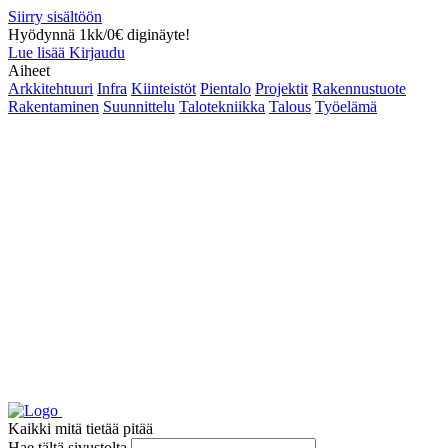
Siirry sisältöön
Hyödynnä 1kk/0€ diginäyte!
Lue lisää
Kirjaudu
Aiheet
Arkkitehtuuri
Infra
Kiinteistöt
Pientalo
Projektit
Rakennustuote
Rakentaminen
Suunnittelu
Talotekniikka
Talous
Työelämä
Kaikki mitä tietää pitää
Hae tältä sivustolta