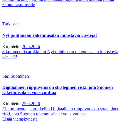
kampusasumiselle
Tarkastaja
Nyt pohtimaan rakennusalan innostavia viestejä!
Kirjoitettu
26.6.2026
8 kommenttia
artikkeliin Nyt pohtimaan rakennusalan innostavia
viestejä!
Sari Suominen
Digitaalinen riippuvuus on strateginen riski, jota Suomen
rakennusala ei voi sivuuttaa
Kirjoitettu
25.6.2026
Ei kommentteja
artikkeliin Digitaalinen riippuvuus on strateginen
riski, jota Suomen rakennusala ei voi sivuuttaa
Lisää vieraskynästä