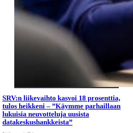
SRV:n liikevaihto kasvoi 18 prosenttia,
tulos heikkeni – ”Käymme parhaillaan
lukuisia neuvotteluja uusista
datakeskushankkeista”