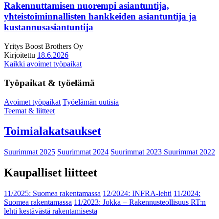
Rakennuttamisen nuorempi asiantuntija,
yhteistoiminnallisten hankkeiden asiantuntija ja
kustannusasiantuntija
Yritys
Boost Brothers Oy
Kirjoitettu
18.6.2026
Kaikki avoimet työpaikat
Työpaikat & työelämä
Avoimet työpaikat
Työelämän uutisia
Teemat & liitteet
Toimialakatsaukset
Suurimmat 2025
Suurimmat 2024
Suurimmat 2023
Suurimmat 2022
Kaupalliset liitteet
11/2025: Suomea rakentamassa
12/2024: INFRA-lehti
11/2024:
Suomea rakentamassa
11/2023: Jokka − Rakennusteollisuus RT:n
lehti kestävästä rakentamisesta