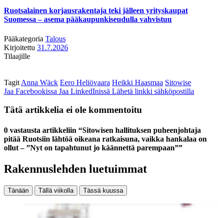
Ruotsalainen korjausrakentaja teki jälleen yrityskaupat
Suomessa – asema pääkaupunkiseudulla vahvistuu
Pääkategoria
Talous
Kirjoitettu
31.7.2026
Tilaajille
Tagit
Anna Wäck
Eero Heliövaara
Heikki Haasmaa
Sitowise
Jaa Facebookissa
Jaa LinkedInissä
Lähetä linkki sähköpostilla
Tätä artikkelia ei ole kommentoitu
0 vastausta artikkeliin “Sitowisen hallituksen puheenjohtaja
pitää Ruotsiin lähtöä oikeana ratkaisuna, vaikka hankalaa on
ollut – ”Nyt on tapahtunut jo käännettä parempaan””
Rakennuslehden luetuimmat
Tänään
Tällä viikolla
Tässä kuussa