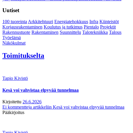
Uutiset
100 tuoreinta
Arkkitehtuuri
Energiatehokkuus
Infra
Kiinteistöt
Korjausrakentaminen
Koulutus ja tutkimus
Pientalo
Projektit
Rakennustuote
Rakentaminen
Suunnittelu
Talotekniikka
Talous
Työelämä
Näkökulmat
Toimitukselta
Tapio Kivistö
Kesä voi vahvistaa elpyvää tunnelmaa
Kirjoitettu
26.6.2026
Ei kommentteja
artikkeliin Kesä voi vahvistaa elpyvää tunnelmaa
Pääkirjoitus
Tapio Kivistö