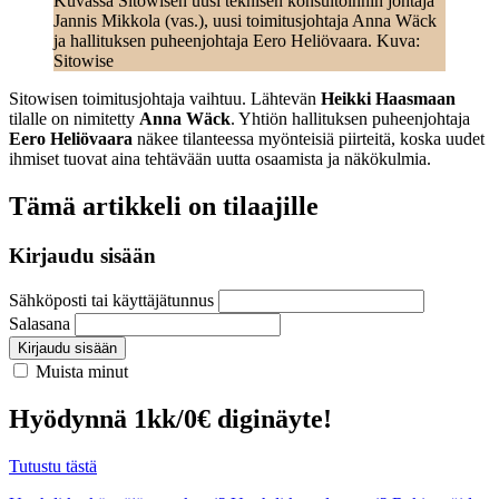
Kuvassa Sitowisen uusi teknisen konsultoinnin johtaja
Jannis Mikkola (vas.), uusi toimitusjohtaja Anna Wäck
ja hallituksen puheenjohtaja Eero Heliövaara. Kuva:
Sitowise
Sitowisen toimitusjohtaja vaihtuu. Lähtevän
Heikki Haasmaan
tilalle on nimitetty
Anna Wäck
. Yhtiön hallituksen puheenjohtaja
Eero Heliövaara
näkee tilanteessa myönteisiä piirteitä, koska uudet
ihmiset tuovat aina tehtävään uutta osaamista ja näkökulmia.
Tämä artikkeli on tilaajille
Kirjaudu sisään
Sähköposti tai käyttäjätunnus
Salasana
Kirjaudu sisään
Muista minut
Hyödynnä 1kk/0€ diginäyte!
Tutustu tästä