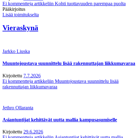
Ei kommentteja
artikkeliin Kohti tuottavuuden parempaa puolta
Pääkirjoitus
Lisää toimitukselta
Vieraskynä
Jarkko Liuska
Muuntojoustava suunnittelu lisää rakennuttajan liikkumavaraa
Kirjoitettu
7.7.2026
Ei kommentteja
artikkeliin Muuntojoustava suunnittelu lisää
rakennuttajan liikkumavaraa
Jethro Ollaranta
Asiantuntijat kehittävät uutta mallia kampusasumiselle
Kirjoitettu
29.6.2026
Ei kommentteja
artikkeliin Asiantuntijat kehittävät uutta mallia