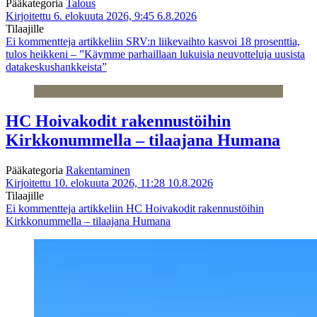
Pääkategoria
Talous
Kirjoitettu 6. elokuuta 2026, 9:45
6.8.2026
Tilaajille
Ei kommentteja
artikkeliin SRV:n liikevaihto kasvoi 18 prosenttia,
tulos heikkeni – ”Käymme parhaillaan lukuisia neuvotteluja uusista
datakeskushankkeista”
HC Hoivakodit rakennustöihin
Kirkkonummella – tilaajana Humana
Pääkategoria
Rakentaminen
Kirjoitettu 10. elokuuta 2026, 11:28
10.8.2026
Tilaajille
Ei kommentteja
artikkeliin HC Hoivakodit rakennustöihin
Kirkkonummella – tilaajana Humana