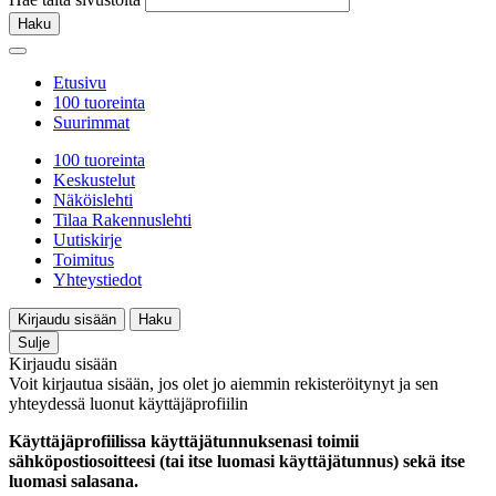
Haku
Etusivu
100 tuoreinta
Suurimmat
100 tuoreinta
Keskustelut
Näköislehti
Tilaa Rakennuslehti
Uutiskirje
Toimitus
Yhteystiedot
Kirjaudu sisään
Haku
Sulje
Kirjaudu sisään
Voit kirjautua sisään, jos olet jo aiemmin rekisteröitynyt ja sen
yhteydessä luonut käyttäjäprofiilin
Käyttäjäprofiilissa käyttäjätunnuksenasi toimii
sähköpostiosoitteesi (tai itse luomasi käyttäjätunnus) sekä itse
luomasi salasana.