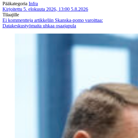
Pääkategoria
Infra
Kirjoitettu 5. elokuuta 2026, 13:00
5.8.2026
Tilaajille
Ei kommentteja
artikkeliin Skanska-pomo varoittaa:
Datakeskustyömaita uhkaa osaajapula