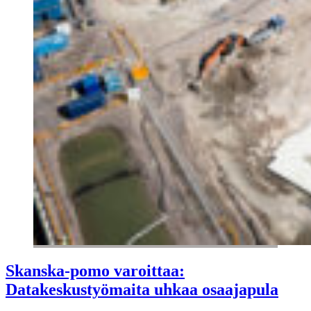
Skanska-pomo varoittaa:
Datakeskustyömaita uhkaa osaajapula