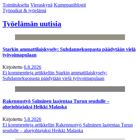
Toimitukselta
Vieraskynä
Kumppaniblogit
Työpaikat & työelämä
Työelämän uutisia
Starkin ammattilaiskysely: Suhdannekuopasta päädytään vielä
työvoimapulaan
Kirjoitettu
6.8.2026
Ei kommentteja
artikkeliin Starkin ammattilaiskysely:
Suhdannekuopasta päädytään vielä työvoimapulaan
Rakennustyö Salminen laajentaa Turun seudulle –
aluejohtajaksi Heikki Malaska
Kirjoitettu
5.8.2026
Ei kommentteja
artikkeliin Rakennustyö Salminen laajentaa Turun
seudulle – aluejohtajaksi Heikki Malaska