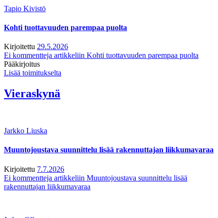
Tapio Kivistö
Kohti tuottavuuden parempaa puolta
Kirjoitettu
29.5.2026
Ei kommentteja
artikkeliin Kohti tuottavuuden parempaa puolta
Pääkirjoitus
Lisää toimitukselta
Vieraskynä
Jarkko Liuska
Muuntojoustava suunnittelu lisää rakennuttajan liikkumavaraa
Kirjoitettu
7.7.2026
Ei kommentteja
artikkeliin Muuntojoustava suunnittelu lisää
rakennuttajan liikkumavaraa