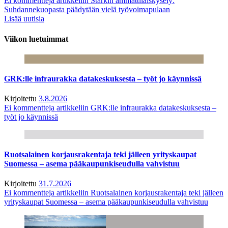
Ei kommentteja
artikkeliin Starkin ammattilaiskysely:
Suhdannekuopasta päädytään vielä työvoimapulaan
Lisää uutisia
Viikon luetuimmat
GRK:lle infraurakka datakeskuksesta – työt jo käynnissä
Kirjoitettu
3.8.2026
Ei kommentteja
artikkeliin GRK:lle infraurakka datakeskuksesta –
työt jo käynnissä
Ruotsalainen korjausrakentaja teki jälleen yrityskaupat
Suomessa – asema pääkaupunkiseudulla vahvistuu
Kirjoitettu
31.7.2026
Ei kommentteja
artikkeliin Ruotsalainen korjausrakentaja teki jälleen
yrityskaupat Suomessa – asema pääkaupunkiseudulla vahvistuu