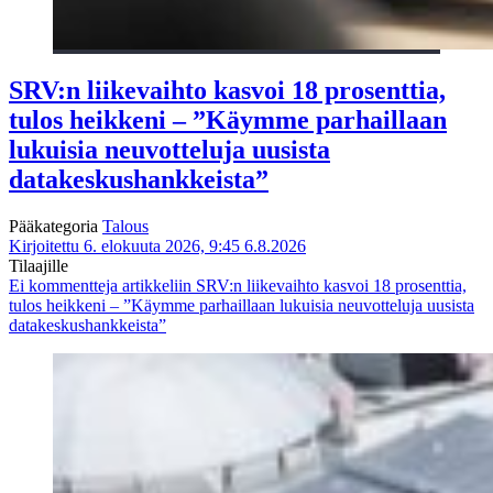
SRV:n liikevaihto kasvoi 18 prosenttia,
tulos heikkeni – ”Käymme parhaillaan
lukuisia neuvotteluja uusista
datakeskushankkeista”
Pääkategoria
Talous
Kirjoitettu 6. elokuuta 2026, 9:45
6.8.2026
Tilaajille
Ei kommentteja
artikkeliin SRV:n liikevaihto kasvoi 18 prosenttia,
tulos heikkeni – ”Käymme parhaillaan lukuisia neuvotteluja uusista
datakeskushankkeista”