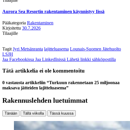
Tilaajille
Aurora Sea Resortin rakentaminen käynnistyy Iissä
Pääkategoria
Rakentaminen
Kirjoitettu
30.7.2026
Tilaajille
Tagit
Jyri Metsänranta
lajitteluasema
Lounais-Suomen Jätehuolto
LSJH
Jaa Facebookissa
Jaa LinkedInissä
Lähetä linkki sähköpostilla
Tätä artikkelia ei ole kommentoitu
0 vastausta artikkeliin “Turkuun rakennetaan 25 miljoonaa
maksava jätteiden lajitteluasema”
Rakennuslehden luetuimmat
Tänään
Tällä viikolla
Tässä kuussa