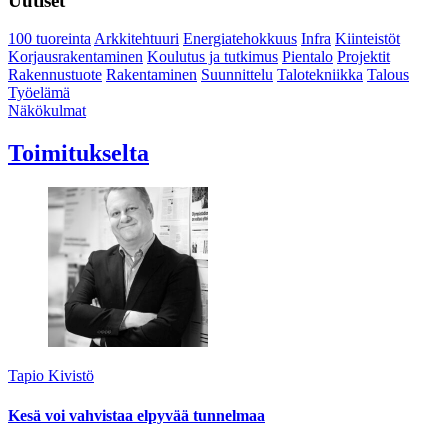
Uutiset
100 tuoreinta
Arkkitehtuuri
Energiatehokkuus
Infra
Kiinteistöt
Korjausrakentaminen
Koulutus ja tutkimus
Pientalo
Projektit
Rakennustuote
Rakentaminen
Suunnittelu
Talotekniikka
Talous
Työelämä
Näkökulmat
Toimitukselta
Tapio Kivistö
Kesä voi vahvistaa elpyvää tunnelmaa