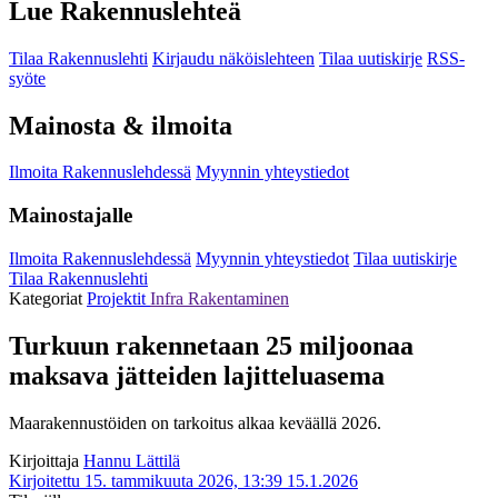
Lue Rakennuslehteä
Tilaa Rakennuslehti
Kirjaudu näköislehteen
Tilaa uutiskirje
RSS-
syöte
Mainosta & ilmoita
Ilmoita Rakennuslehdessä
Myynnin yhteystiedot
Mainostajalle
Ilmoita Rakennuslehdessä
Myynnin yhteystiedot
Tilaa uutiskirje
Tilaa Rakennuslehti
Kategoriat
Projektit
Infra
Rakentaminen
Turkuun rakennetaan 25 miljoonaa
maksava jätteiden lajitteluasema
Maarakennustöiden on tarkoitus alkaa keväällä 2026.
Kirjoittaja
Hannu Lättilä
Kirjoitettu 15. tammikuuta 2026, 13:39
15.1.2026