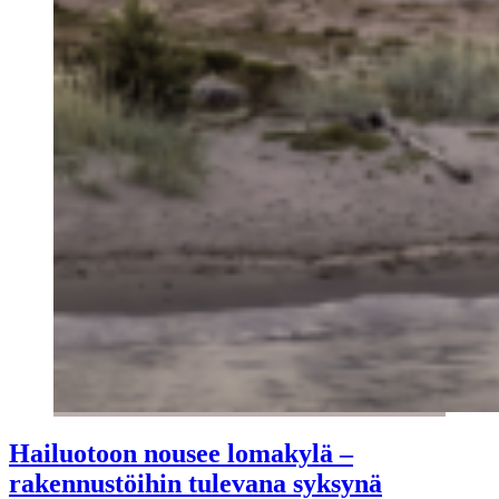
Hailuotoon nousee lomakylä –
rakennustöihin tulevana syksynä