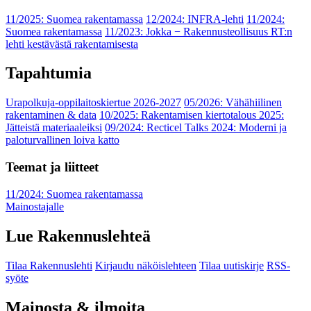
11/2025: Suomea rakentamassa
12/2024: INFRA-lehti
11/2024:
Suomea rakentamassa
11/2023: Jokka − Rakennusteollisuus RT:n
lehti kestävästä rakentamisesta
Tapahtumia
Urapolkuja-oppilaitoskiertue 2026-2027
05/2026: Vähähiilinen
rakentaminen & data
10/2025: Rakentamisen kiertotalous 2025:
Jätteistä materiaaleiksi
09/2024: Recticel Talks 2024: Moderni ja
paloturvallinen loiva katto
Teemat ja liitteet
11/2024: Suomea rakentamassa
Mainostajalle
Lue Rakennuslehteä
Tilaa Rakennuslehti
Kirjaudu näköislehteen
Tilaa uutiskirje
RSS-
syöte
Mainosta & ilmoita