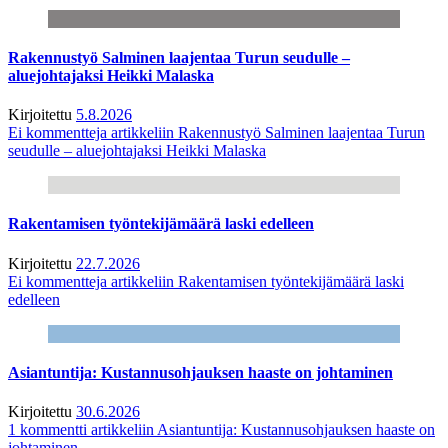
Rakennustyö Salminen laajentaa Turun seudulle –
aluejohtajaksi Heikki Malaska
Kirjoitettu
5.8.2026
Ei kommentteja
artikkeliin Rakennustyö Salminen laajentaa Turun
seudulle – aluejohtajaksi Heikki Malaska
Rakentamisen työntekijämäärä laski edelleen
Kirjoitettu
22.7.2026
Ei kommentteja
artikkeliin Rakentamisen työntekijämäärä laski
edelleen
Asiantuntija: Kustannusohjauksen haaste on johtaminen
Kirjoitettu
30.6.2026
1 kommentti
artikkeliin Asiantuntija: Kustannusohjauksen haaste on
johtaminen