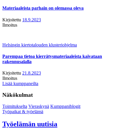
Materiaaleista parhain on olemassa oleva
Kirjoitettu
18.9.2023
Ilmoitus
Helsingin kiertotalouden klusteriohjelma
Parempaa tietoa kierrätysmateriaaleista kaivataan
rakennusalalla
Kirjoitettu
21.8.2023
Ilmoitus
Lisää kumppaneilta
Näkökulmat
Toimitukselta
Vieraskynä
Kumppaniblogit
Työpaikat & työelämä
Työelämän uutisia