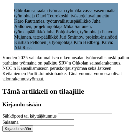
Ohkolan sairaalan työmaan ryhmäkuvassa vasemmalta
työnjohtaja Olavi Teurokoski, työsuojeluvaltuutettu
Karo Rautamies, työturvallisuuspäällikkö Juha
Aaltonen, projektinjohtaja Mika Sairanen,
työmaapäällikkö Juha Pohjoisvirta, työnjohtaja Paavo
Mujunen, tate-päällikkö Juri Smirnov, projekti-insinööri
Kristian Peltonen ja työnjohtaja Kim Hedberg. Kuva:
Aki Rask
Vuoden 2025 valtakunnallisen rakennusalan työturvallisuuskilpailun
parhaina työmaina on palkittu SRV:n Ohkolan sairaalarakennus,
NCC:n Kansallismuseon peruskorjaustyömaa sekä Jatkeen
Keilaniemen Portti -toimistohanke. Tänä vuonna vuorossa olivat
talonrakennustyömaat.
Tämä artikkeli on tilaajille
Kirjaudu sisään
Sähköposti tai käyttäjätunnus
Salasana
Kirjaudu sisään