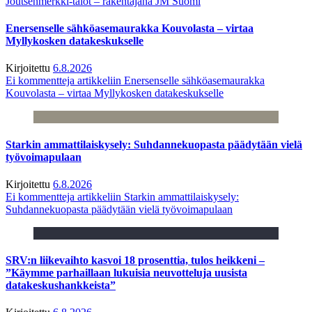
Joutsenmerkki-talot – rakentajana JM Suomi
Enersenselle sähköasemaurakka Kouvolasta – virtaa
Myllykosken datakeskukselle
Kirjoitettu
6.8.2026
Ei kommentteja
artikkeliin Enersenselle sähköasemaurakka
Kouvolasta – virtaa Myllykosken datakeskukselle
Starkin ammattilaiskysely: Suhdannekuopasta päädytään vielä
työvoimapulaan
Kirjoitettu
6.8.2026
Ei kommentteja
artikkeliin Starkin ammattilaiskysely:
Suhdannekuopasta päädytään vielä työvoimapulaan
SRV:n liikevaihto kasvoi 18 prosenttia, tulos heikkeni –
”Käymme parhaillaan lukuisia neuvotteluja uusista
datakeskushankkeista”