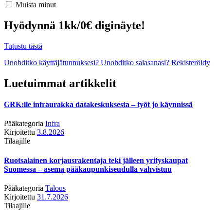
Muista minut
Hyödynnä 1kk/0€ diginäyte!
Tutustu tästä
Unohditko käyttäjätunnuksesi?
Unohditko salasanasi?
Rekisteröidy
Luetuimmat artikkelit
GRK:lle infraurakka datakeskuksesta – työt jo käynnissä
Pääkategoria
Infra
Kirjoitettu
3.8.2026
Tilaajille
Ruotsalainen korjausrakentaja teki jälleen yrityskaupat
Suomessa – asema pääkaupunkiseudulla vahvistuu
Pääkategoria
Talous
Kirjoitettu
31.7.2026
Tilaajille