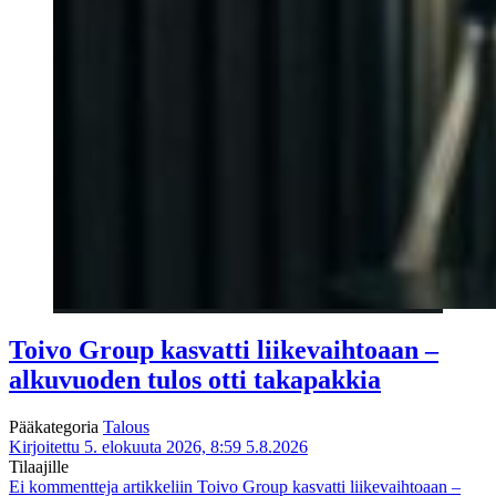
Toivo Group kasvatti liikevaihtoaan –
alkuvuoden tulos otti takapakkia
Pääkategoria
Talous
Kirjoitettu 5. elokuuta 2026, 8:59
5.8.2026
Tilaajille
Ei kommentteja
artikkeliin Toivo Group kasvatti liikevaihtoaan –