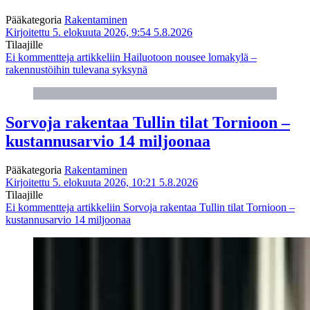
Pääkategoria
Rakentaminen
Kirjoitettu 5. elokuuta 2026, 9:54
5.8.2026
Tilaajille
Ei kommentteja
artikkeliin Hailuotoon nousee lomakylä –
rakennustöihin tulevana syksynä
Sorvoja rakentaa Tullin tilat Tornioon –
kustannusarvio 14 miljoonaa
Pääkategoria
Rakentaminen
Kirjoitettu 5. elokuuta 2026, 10:21
5.8.2026
Tilaajille
Ei kommentteja
artikkeliin Sorvoja rakentaa Tullin tilat Tornioon –
kustannusarvio 14 miljoonaa