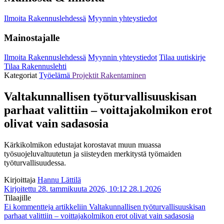
Ilmoita Rakennuslehdessä
Myynnin yhteystiedot
Mainostajalle
Ilmoita Rakennuslehdessä
Myynnin yhteystiedot
Tilaa uutiskirje
Tilaa Rakennuslehti
Kategoriat
Työelämä
Projektit
Rakentaminen
Valtakunnallisen työturvallisuuskisan
parhaat valittiin – voittajakolmikon erot
olivat vain sadasosia
Kärkikolmikon edustajat korostavat muun muassa
työsuojeluvaltuutetun ja siisteyden merkitystä työmaiden
työturvallisuudessa.
Kirjoittaja
Hannu Lättilä
Kirjoitettu 28. tammikuuta 2026, 10:12
28.1.2026
Tilaajille
Ei kommentteja
artikkeliin Valtakunnallisen työturvallisuuskisan
parhaat valittiin – voittajakolmikon erot olivat vain sadasosia