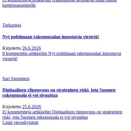
kampusasumiselle
Tarkastaja
Nyt pohtimaan rakennusalan innostavia viestejä!
Kirjoitettu
26.6.2026
8 kommenttia
artikkeliin Nyt pohtimaan rakennusalan innostavia
viestejä!
Sari Suominen
Digitaalinen riippuvuus on strateginen riski, jota Suomen
rakennusala ei voi sivuuttaa
Kirjoitettu
25.6.2026
Ei kommentteja
artikkeliin Digitaalinen riippuvuus on strateginen
riski, jota Suomen rakennusala ei voi sivuuttaa
Lisää vieraskynästä