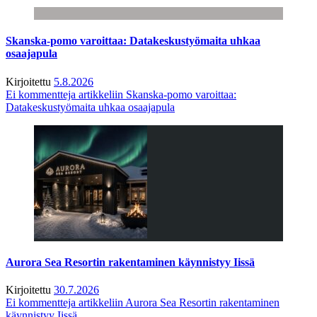
Skanska-pomo varoittaa: Datakeskustyömaita uhkaa
osaajapula
Kirjoitettu
5.8.2026
Ei kommentteja
artikkeliin Skanska-pomo varoittaa:
Datakeskustyömaita uhkaa osaajapula
Aurora Sea Resortin rakentaminen käynnistyy Iissä
Kirjoitettu
30.7.2026
Ei kommentteja
artikkeliin Aurora Sea Resortin rakentaminen
käynnistyy Iissä