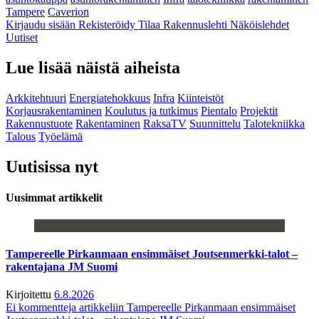
Tampere
Caverion
Kirjaudu sisään
Rekisteröidy
Tilaa Rakennuslehti
Näköislehdet
Uutiset
Lue lisää näistä aiheista
Arkkitehtuuri
Energiatehokkuus
Infra
Kiinteistöt
Korjausrakentaminen
Koulutus ja tutkimus
Pientalo
Projektit
Rakennustuote
Rakentaminen
RaksaTV
Suunnittelu
Talotekniikka
Talous
Työelämä
Uutisissa nyt
Uusimmat artikkelit
Tampereelle Pirkanmaan ensimmäiset Joutsenmerkki-talot –
rakentajana JM Suomi
Kirjoitettu
6.8.2026
Ei kommentteja
artikkeliin Tampereelle Pirkanmaan ensimmäiset