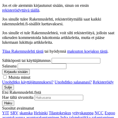
Jos et ole aiemmin kirjautunut sisään, sinun on ensin
rekisteröidyttävä täällä
.
Jos sinulle tulee Rakennuslehti, rekisteröitymällä saat kaikki
rakennuslehti.fi-sisällöt luettavaksesi.
Jos sinulle ei tule Rakennuslehteä, voit silti rekisteröityä, jolloin saat
oikeuden kommentoida lukottomia artikkeleita, mutta et pääse
lukemaan lukittuja artikkeleita.
Tilaa Rakennuslehti tästä
tai hyödynnä
maksuton koejakso tästä
.
Sähköposti tai käyttäjätunnus
Salasana
Kirjaudu sisään
Muista minut
Unohditko käyttäjätunnuksesi?
Unohditko salasanasi?
Rekisteröidy
Sulje
Etsi Rakennuslehti.fistä
Hae tältä sivustolta
Haku
Suositut avainsanat
YIT
SRV
skanska
Helsinki
Tilastokeskus
yrityskauppa
NCC
Espoo
asuntokauppa
asuntorakentaminen
Infra
talotekniikka
rakentaminen