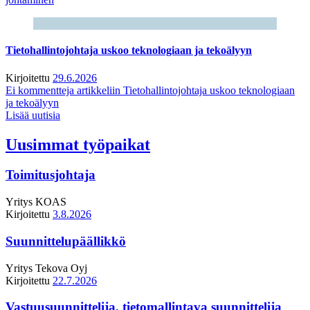
Tietohallintojohtaja uskoo teknologiaan ja tekoälyyn
Kirjoitettu
29.6.2026
Ei kommentteja
artikkeliin Tietohallintojohtaja uskoo teknologiaan
ja tekoälyyn
Lisää uutisia
Uusimmat työpaikat
Toimitusjohtaja
Yritys
KOAS
Kirjoitettu
3.8.2026
Suunnittelupäällikkö
Yritys
Tekova Oyj
Kirjoitettu
22.7.2026
Vastuusuunnittelija, tietomallintava suunnittelija