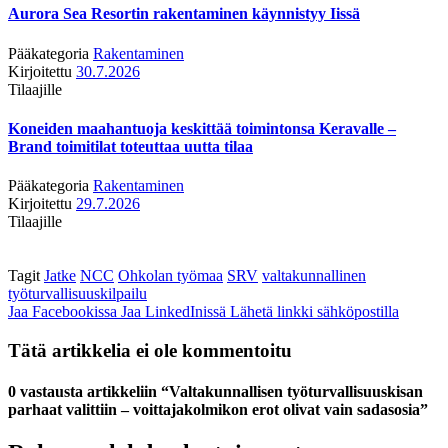
Aurora Sea Resortin rakentaminen käynnistyy Iissä
Pääkategoria
Rakentaminen
Kirjoitettu
30.7.2026
Tilaajille
Koneiden maahantuoja keskittää toimintonsa Keravalle –
Brand toimitilat toteuttaa uutta tilaa
Pääkategoria
Rakentaminen
Kirjoitettu
29.7.2026
Tilaajille
Tagit
Jatke
NCC
Ohkolan työmaa
SRV
valtakunnallinen
työturvallisuuskilpailu
Jaa Facebookissa
Jaa LinkedInissä
Lähetä linkki sähköpostilla
Tätä artikkelia ei ole kommentoitu
0 vastausta artikkeliin “Valtakunnallisen työturvallisuuskisan
parhaat valittiin – voittajakolmikon erot olivat vain sadasosia”