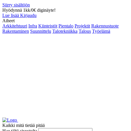
Siirry sisältöön
Hyödynnä 1kk/0€ diginäyte!
Lue lisää
Kirjaudu
Aiheet
Arkkitehtuuri
Infra
Kiinteistöt
Pientalo
Projektit
Rakennustuote
Rakentaminen
Suunnittelu
Talotekniikka
Talous
Työelämä
Kaikki mitä tietää pitää
Hae tältä sivustolta