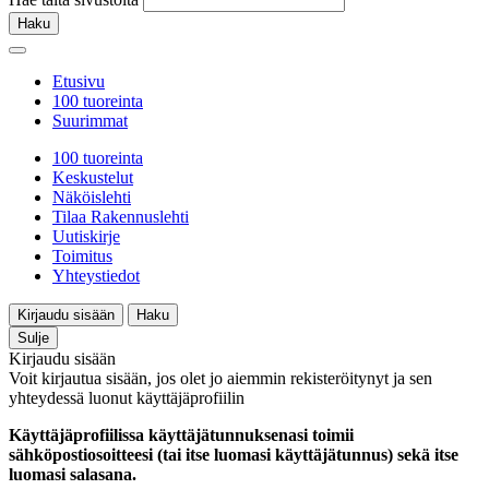
Haku
Etusivu
100 tuoreinta
Suurimmat
100 tuoreinta
Keskustelut
Näköislehti
Tilaa Rakennuslehti
Uutiskirje
Toimitus
Yhteystiedot
Kirjaudu sisään
Haku
Sulje
Kirjaudu sisään
Voit kirjautua sisään, jos olet jo aiemmin rekisteröitynyt ja sen
yhteydessä luonut käyttäjäprofiilin
Käyttäjäprofiilissa käyttäjätunnuksenasi toimii
sähköpostiosoitteesi (tai itse luomasi käyttäjätunnus) sekä itse
luomasi salasana.