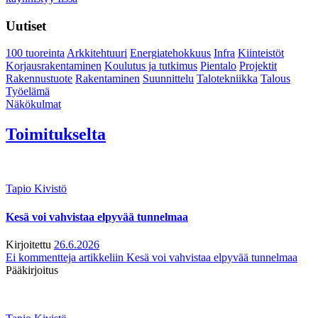
Uutiset
100 tuoreinta
Arkkitehtuuri
Energiatehokkuus
Infra
Kiinteistöt
Korjausrakentaminen
Koulutus ja tutkimus
Pientalo
Projektit
Rakennustuote
Rakentaminen
Suunnittelu
Talotekniikka
Talous
Työelämä
Näkökulmat
Toimitukselta
Tapio Kivistö
Kesä voi vahvistaa elpyvää tunnelmaa
Kirjoitettu
26.6.2026
Ei kommentteja
artikkeliin Kesä voi vahvistaa elpyvää tunnelmaa
Pääkirjoitus