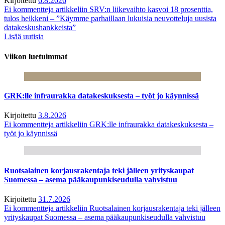
Kirjoitettu
6.8.2026
Ei kommentteja
artikkeliin SRV:n liikevaihto kasvoi 18 prosenttia,
tulos heikkeni – ”Käymme parhaillaan lukuisia neuvotteluja uusista
datakeskushankkeista”
Lisää uutisia
Viikon luetuimmat
GRK:lle infraurakka datakeskuksesta – työt jo käynnissä
Kirjoitettu
3.8.2026
Ei kommentteja
artikkeliin GRK:lle infraurakka datakeskuksesta –
työt jo käynnissä
Ruotsalainen korjausrakentaja teki jälleen yrityskaupat
Suomessa – asema pääkaupunkiseudulla vahvistuu
Kirjoitettu
31.7.2026
Ei kommentteja
artikkeliin Ruotsalainen korjausrakentaja teki jälleen
yrityskaupat Suomessa – asema pääkaupunkiseudulla vahvistuu