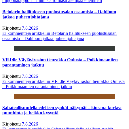
miljoonatappion – miinusta roimasti aiempaa enemmän
Betolarin hallitukseen puolustusalan osaamista – Dahlbom
jatkaa puheenjohtajana
Kirjoitettu
7.8.2026
Ei kommentteja
artikkeliin Betolarin hallitukseen puolustusalan
osaamista – Dahlbom jatkaa puheenjohtajana
VRJ:lle Väyläviraston tieurakka Oulusta – Poikkimaantien
parantaminen jatkuu
Kirjoitettu
7.8.2026
Ei kommentteja
artikkeliin VRJ:lle Väyläviraston tieurakka Oulusta
– Poikkimaantien parantaminen jatkuu
Sahateollisuudella edelleen synkät näkymät – kiusana korkea
puunhinta ja heikko kysyntä
Kirjoitettu
7.8.2026