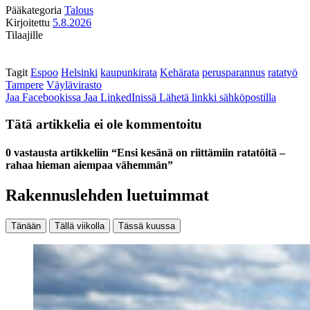
Pääkategoria
Talous
Kirjoitettu
5.8.2026
Tilaajille
Tagit
Espoo
Helsinki
kaupunkirata
Kehärata
perusparannus
ratatyö
Tampere
Väylävirasto
Jaa Facebookissa
Jaa LinkedInissä
Lähetä linkki sähköpostilla
Tätä artikkelia ei ole kommentoitu
0 vastausta artikkeliin “Ensi kesänä on riittämiin ratatöitä –
rahaa hieman aiempaa vähemmän”
Rakennuslehden luetuimmat
Tänään
Tällä viikolla
Tässä kuussa