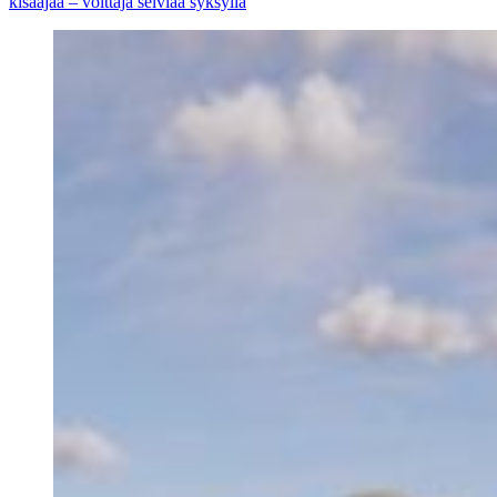
kisaajaa – voittaja selviää syksyllä