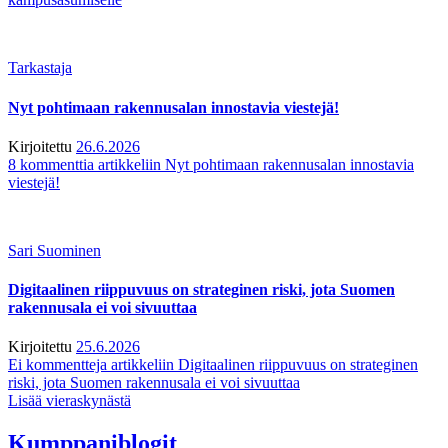
Tarkastaja
Nyt pohtimaan rakennusalan innostavia viestejä!
Kirjoitettu
26.6.2026
8 kommenttia
artikkeliin Nyt pohtimaan rakennusalan innostavia
viestejä!
Sari Suominen
Digitaalinen riippuvuus on strateginen riski, jota Suomen
rakennusala ei voi sivuuttaa
Kirjoitettu
25.6.2026
Ei kommentteja
artikkeliin Digitaalinen riippuvuus on strateginen
riski, jota Suomen rakennusala ei voi sivuuttaa
Lisää vieraskynästä
Kumppaniblogit