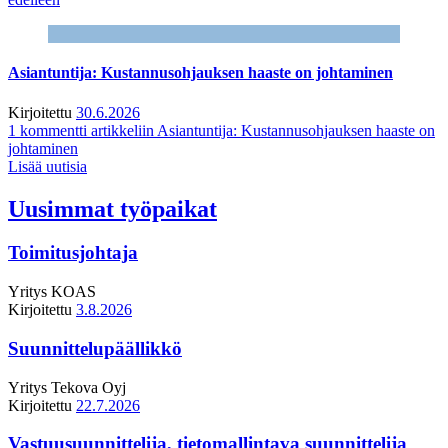
Asiantuntija: Kustannusohjauksen haaste on johtaminen
Kirjoitettu
30.6.2026
1 kommentti
artikkeliin Asiantuntija: Kustannusohjauksen haaste on
johtaminen
Lisää uutisia
Uusimmat työpaikat
Toimitusjohtaja
Yritys
KOAS
Kirjoitettu
3.8.2026
Suunnittelupäällikkö
Yritys
Tekova Oyj
Kirjoitettu
22.7.2026
Vastuusuunnittelija, tietomallintava suunnittelija