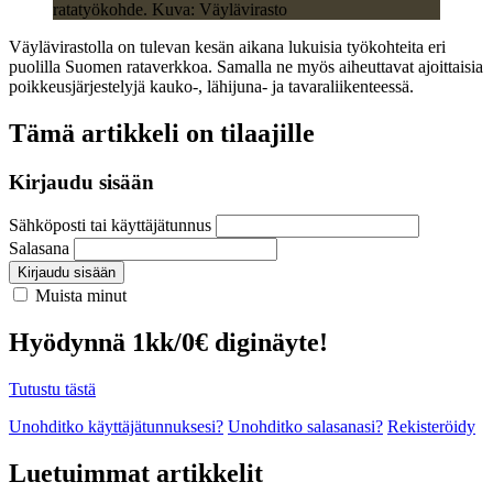
ratatyökohde. Kuva: Väylävirasto
Väylävirastolla on tulevan kesän aikana lukuisia työkohteita eri
puolilla Suomen rataverkkoa. Samalla ne myös aiheuttavat ajoittaisia
poikkeusjärjestelyjä kauko-, lähijuna- ja tavaraliikenteessä.
Tämä artikkeli on tilaajille
Kirjaudu sisään
Sähköposti tai käyttäjätunnus
Salasana
Kirjaudu sisään
Muista minut
Hyödynnä 1kk/0€ diginäyte!
Tutustu tästä
Unohditko käyttäjätunnuksesi?
Unohditko salasanasi?
Rekisteröidy
Luetuimmat artikkelit