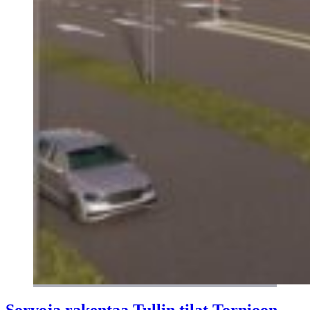
Sorvoja rakentaa Tullin tilat Tornioon –