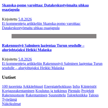
Skanska-pomo varoittaa: Datakeskustyömaita uhkaa
osaajapula
Kirjoitettu
5.8.2026
Ei kommentteja
artikkeliin Skanska-pomo varoittaa:
Datakeskustyömaita uhkaa osaajapula
Rakennustyö Salminen laajentaa Turun seudulle –
aluejohtajaksi Heikki Malaska
Kirjoitettu
5.8.2026
Ei kommentteja
artikkeliin Rakennustyö Salminen laajentaa Turun
seudulle – aluejohtajaksi Heikki Malaska
Uutiset
100 tuoreinta
Arkkitehtuuri
Energiatehokkuus
Infra
Kiinteistöt
Korjausrakentaminen
Koulutus ja tutkimus
Pientalo
Projektit
Rakennustuote
Rakentaminen
Suunnittelu
Talotekniikka
Talous
Työelämä
Näkökulmat