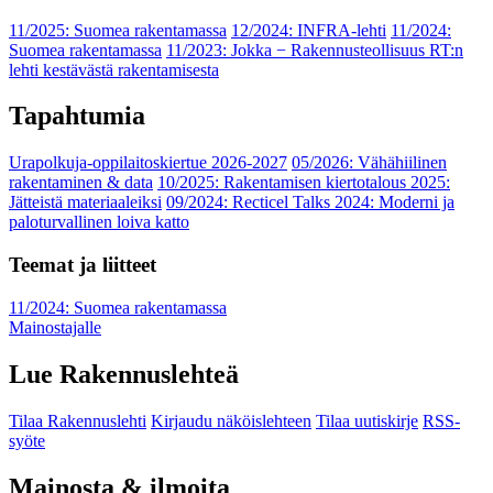
11/2025: Suomea rakentamassa
12/2024: INFRA-lehti
11/2024:
Suomea rakentamassa
11/2023: Jokka − Rakennusteollisuus RT:n
lehti kestävästä rakentamisesta
Tapahtumia
Urapolkuja-oppilaitoskiertue 2026-2027
05/2026: Vähähiilinen
rakentaminen & data
10/2025: Rakentamisen kiertotalous 2025:
Jätteistä materiaaleiksi
09/2024: Recticel Talks 2024: Moderni ja
paloturvallinen loiva katto
Teemat ja liitteet
11/2024: Suomea rakentamassa
Mainostajalle
Lue Rakennuslehteä
Tilaa Rakennuslehti
Kirjaudu näköislehteen
Tilaa uutiskirje
RSS-
syöte
Mainosta & ilmoita