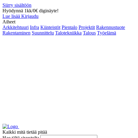
Siirry sisältöön
Hyödynnä 1kk/0€ diginäyte!
Lue lisää
Kirjaudu
Aiheet
Arkkitehtuuri
Infra
Kiinteistöt
Pientalo
Projektit
Rakennustuote
Rakentaminen
Suunnittelu
Talotekniikka
Talous
Työelämä
Kaikki mitä tietää pitää
Hae tältä sivustolta