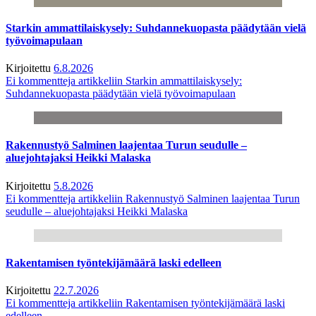
Starkin ammattilaiskysely: Suhdannekuopasta päädytään vielä
työvoimapulaan
Kirjoitettu
6.8.2026
Ei kommentteja
artikkeliin Starkin ammattilaiskysely:
Suhdannekuopasta päädytään vielä työvoimapulaan
Rakennustyö Salminen laajentaa Turun seudulle –
aluejohtajaksi Heikki Malaska
Kirjoitettu
5.8.2026
Ei kommentteja
artikkeliin Rakennustyö Salminen laajentaa Turun
seudulle – aluejohtajaksi Heikki Malaska
Rakentamisen työntekijämäärä laski edelleen
Kirjoitettu
22.7.2026
Ei kommentteja
artikkeliin Rakentamisen työntekijämäärä laski
edelleen