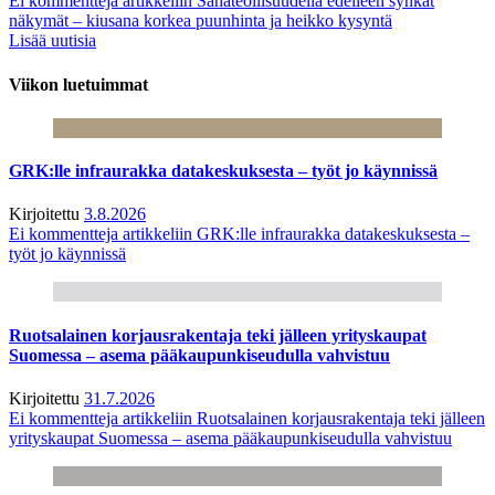
Ei kommentteja
artikkeliin Sahateollisuudella edelleen synkät
näkymät – kiusana korkea puunhinta ja heikko kysyntä
Lisää uutisia
Viikon luetuimmat
GRK:lle infraurakka datakeskuksesta – työt jo käynnissä
Kirjoitettu
3.8.2026
Ei kommentteja
artikkeliin GRK:lle infraurakka datakeskuksesta –
työt jo käynnissä
Ruotsalainen korjausrakentaja teki jälleen yrityskaupat
Suomessa – asema pääkaupunkiseudulla vahvistuu
Kirjoitettu
31.7.2026
Ei kommentteja
artikkeliin Ruotsalainen korjausrakentaja teki jälleen
yrityskaupat Suomessa – asema pääkaupunkiseudulla vahvistuu