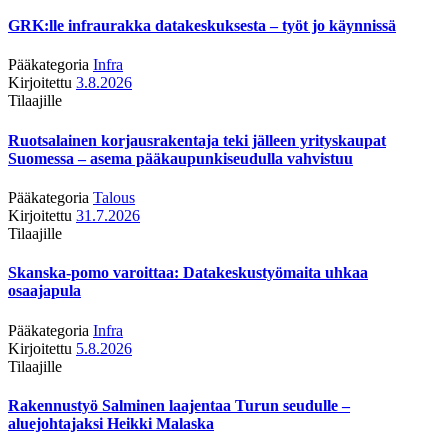
GRK:lle infraurakka datakeskuksesta – työt jo käynnissä
Pääkategoria
Infra
Kirjoitettu
3.8.2026
Tilaajille
Ruotsalainen korjausrakentaja teki jälleen yrityskaupat
Suomessa – asema pääkaupunkiseudulla vahvistuu
Pääkategoria
Talous
Kirjoitettu
31.7.2026
Tilaajille
Skanska-pomo varoittaa: Datakeskustyömaita uhkaa
osaajapula
Pääkategoria
Infra
Kirjoitettu
5.8.2026
Tilaajille
Rakennustyö Salminen laajentaa Turun seudulle –
aluejohtajaksi Heikki Malaska