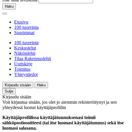
Haku
Etusivu
100 tuoreinta
Suurimmat
100 tuoreinta
Keskustelut
Näköislehti
Tilaa Rakennuslehti
Uutiskirje
Toimitus
Yhteystiedot
Kirjaudu sisään
Haku
Sulje
Kirjaudu sisään
Voit kirjautua sisään, jos olet jo aiemmin rekisteröitynyt ja sen
yhteydessä luonut käyttäjäprofiilin
Käyttäjäprofiilissa käyttäjätunnuksenasi toimii
sähköpostiosoitteesi (tai itse luomasi käyttäjätunnus) sekä itse
luomasi salasana.