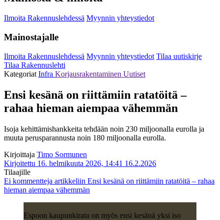
Ilmoita Rakennuslehdessä
Myynnin yhteystiedot
Mainostajalle
Ilmoita Rakennuslehdessä
Myynnin yhteystiedot
Tilaa uutiskirje
Tilaa Rakennuslehti
Kategoriat
Infra
Korjausrakentaminen
Uutiset
Ensi kesänä on riittämiin ratatöitä –
rahaa hieman aiempaa vähemmän
Isoja kehittämishankkeita tehdään noin 230 miljoonalla eurolla ja
muuta perusparannusta noin 180 miljoonalla eurolla.
Kirjoittaja
Timo Sormunen
Kirjoitettu 16. helmikuuta 2026, 14:41
16.2.2026
Tilaajille
Ei kommentteja
artikkeliin Ensi kesänä on riittämiin ratatöitä – rahaa
hieman aiempaa vähemmän
Espoon kaupunkirata on myös ensi kesänä yksi iso