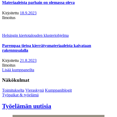
Materiaaleista parhain on olemassa oleva
Kirjoitettu
18.9.2023
Ilmoitus
Helsingin kiertotalouden klusteriohjelma
Parempaa tietoa kierrätysmateriaaleista kaivataan
rakennusalalla
Kirjoitettu
21.8.2023
Ilmoitus
Lisää kumppaneilta
Näkökulmat
Toimitukselta
Vieraskynä
Kumppaniblogit
Työpaikat & työelämä
Työelämän uutisia