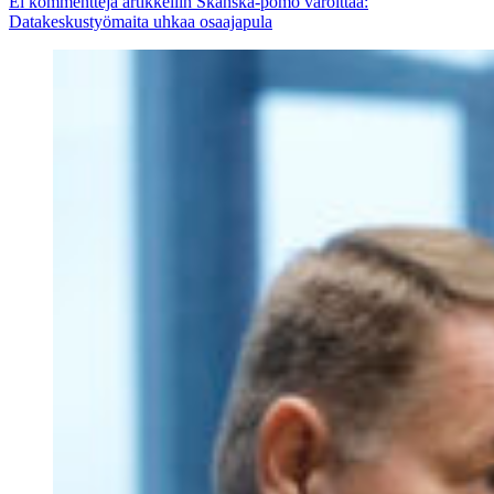
Ei kommentteja
artikkeliin Skanska-pomo varoittaa:
Datakeskustyömaita uhkaa osaajapula