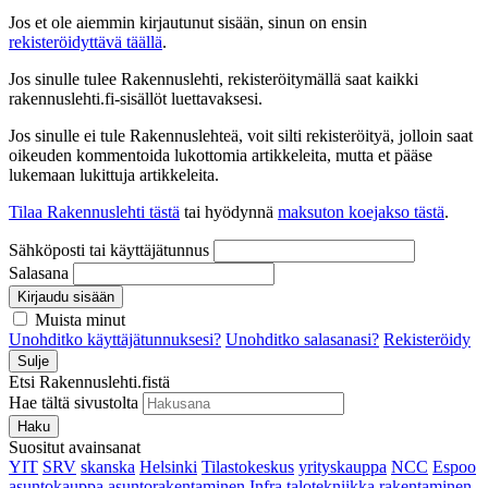
Jos et ole aiemmin kirjautunut sisään, sinun on ensin
rekisteröidyttävä täällä
.
Jos sinulle tulee Rakennuslehti, rekisteröitymällä saat kaikki
rakennuslehti.fi-sisällöt luettavaksesi.
Jos sinulle ei tule Rakennuslehteä, voit silti rekisteröityä, jolloin saat
oikeuden kommentoida lukottomia artikkeleita, mutta et pääse
lukemaan lukittuja artikkeleita.
Tilaa Rakennuslehti tästä
tai hyödynnä
maksuton koejakso tästä
.
Sähköposti tai käyttäjätunnus
Salasana
Kirjaudu sisään
Muista minut
Unohditko käyttäjätunnuksesi?
Unohditko salasanasi?
Rekisteröidy
Sulje
Etsi Rakennuslehti.fistä
Hae tältä sivustolta
Haku
Suositut avainsanat
YIT
SRV
skanska
Helsinki
Tilastokeskus
yrityskauppa
NCC
Espoo
asuntokauppa
asuntorakentaminen
Infra
talotekniikka
rakentaminen