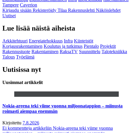
Tampere
Caverion
Kirjaudu sisään
Rekisteröidy
Tilaa Rakennuslehti
Näköislehdet
Uutiset
Lue lisää näistä aiheista
Arkkitehtuuri
Energiatehokkuus
Infra
Kiinteistöt
Korjausrakentaminen
Koulutus ja tutkimus
Pientalo
Projektit
Rakennustuote
Rakentaminen
RaksaTV
Suunnittelu
Talotekniikka
Talous
Työelämä
Uutisissa nyt
Uusimmat artikkelit
Nokia-areena teki viime vuonna miljoonatappion – miinusta
roimasti aiempaa enemmän
Kirjoitettu
7.8.2026
Ei kommentteja
artikkeliin Nokia-areena teki viime vuonna