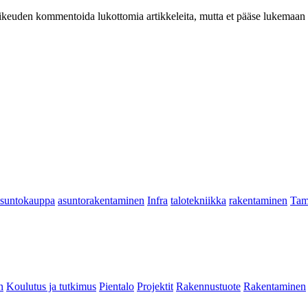
at oikeuden kommentoida lukottomia artikkeleita, mutta et pääse lukemaan l
asuntokauppa
asuntorakentaminen
Infra
talotekniikka
rakentaminen
Tam
n
Koulutus ja tutkimus
Pientalo
Projektit
Rakennustuote
Rakentaminen