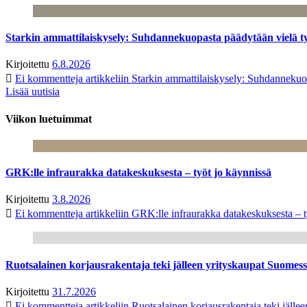
Starkin ammattilaiskysely: Suhdannekuopasta päädytään vielä 
Kirjoitettu
6.8.2026
Ei kommentteja
artikkeliin Starkin ammattilaiskysely: Suhdanneku
Lisää uutisia
Viikon luetuimmat
GRK:lle infraurakka datakeskuksesta – työt jo käynnissä
Kirjoitettu
3.8.2026
Ei kommentteja
artikkeliin GRK:lle infraurakka datakeskuksesta – t
Ruotsalainen korjausrakentaja teki jälleen yrityskaupat Suome
Kirjoitettu
31.7.2026
Ei kommentteja
artikkeliin Ruotsalainen korjausrakentaja teki jäl