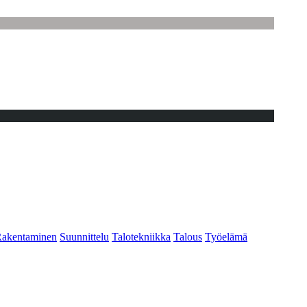
akentaminen
Suunnittelu
Talotekniikka
Talous
Työelämä