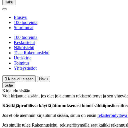
Haku
Etusivu
100 tuoreinta
Suurimmat
100 tuoreinta
Keskustelut
Näköislehti
Tilaa Rakennuslehti
Uutiskirje
Toimitus
Yhteystiedot
Kirjaudu sisään
Haku
Sulje
Kirjaudu sisään
Voit kirjautua sisään, jos olet jo aiemmin rekisteröitynyt ja sen yhteyde
Käyttäjäprofiilissa käyttäjätunnuksenasi toimii sähköpostiosoittees
Jos et ole aiemmin kirjautunut sisään, sinun on ensin
rekisteröidyttävä 
Jos sinulle tulee Rakennuslehti, rekisteröitymällä saat kaikki rakennusle