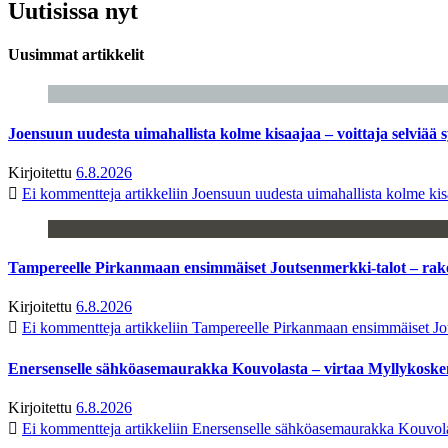
Uutisissa nyt
Uusimmat artikkelit
Joensuun uudesta uimahallista kolme kisaajaa – voittaja selviää s
Kirjoitettu
6.8.2026
Ei kommentteja
artikkeliin Joensuun uudesta uimahallista kolme kisa
Tampereelle Pirkanmaan ensimmäiset Joutsenmerkki-talot – ra
Kirjoitettu
6.8.2026
Ei kommentteja
artikkeliin Tampereelle Pirkanmaan ensimmäiset Jo
Enersenselle sähköasemaurakka Kouvolasta – virtaa Myllykoske
Kirjoitettu
6.8.2026
Ei kommentteja
artikkeliin Enersenselle sähköasemaurakka Kouvola