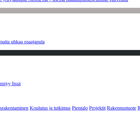
maita uhkaa osaajapula
istyy Iissä
srakentaminen
Koulutus ja tutkimus
Pientalo
Projektit
Rakennustuote
R