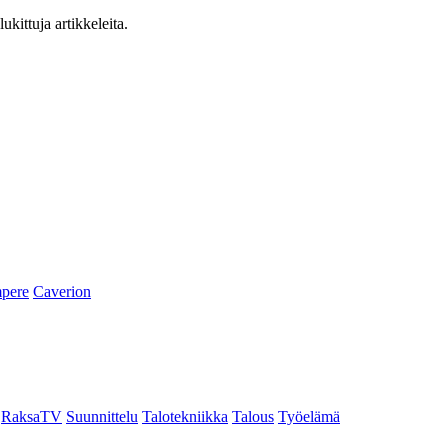
ukittuja artikkeleita.
pere
Caverion
RaksaTV
Suunnittelu
Talotekniikka
Talous
Työelämä