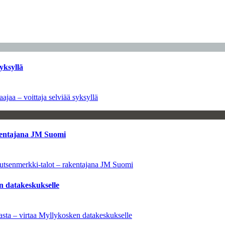
yksyllä
ajaa – voittaja selviää syksyllä
kentajana JM Suomi
utsenmerkki-talot – rakentajana JM Suomi
n datakeskukselle
sta – virtaa Myllykosken datakeskukselle