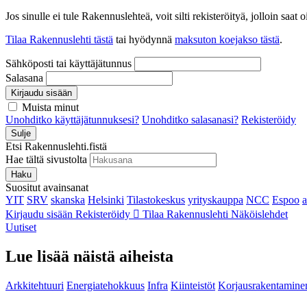
Jos sinulle ei tule Rakennuslehteä, voit silti rekisteröityä, jolloin sa
Tilaa Rakennuslehti tästä
tai hyödynnä
maksuton koejakso tästä
.
Sähköposti tai käyttäjätunnus
Salasana
Kirjaudu sisään
Muista minut
Unohditko käyttäjätunnuksesi?
Unohditko salasanasi?
Rekisteröidy
Sulje
Etsi Rakennuslehti.fistä
Hae tältä sivustolta
Haku
Suositut avainsanat
YIT
SRV
skanska
Helsinki
Tilastokeskus
yrityskauppa
NCC
Espoo
Kirjaudu sisään
Rekisteröidy
Tilaa Rakennuslehti
Näköislehdet
Uutiset
Lue lisää näistä aiheista
Arkkitehtuuri
Energiatehokkuus
Infra
Kiinteistöt
Korjausrakentamine