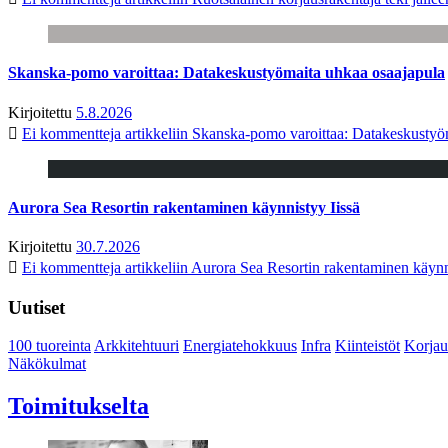
Skanska-pomo varoittaa: Datakeskustyömaita uhkaa osaajapula
Kirjoitettu
5.8.2026
Ei kommentteja
artikkeliin Skanska-pomo varoittaa: Datakeskustyö
Aurora Sea Resortin rakentaminen käynnistyy Iissä
Kirjoitettu
30.7.2026
Ei kommentteja
artikkeliin Aurora Sea Resortin rakentaminen käynn
Uutiset
100 tuoreinta
Arkkitehtuuri
Energiatehokkuus
Infra
Kiinteistöt
Korjau
Näkökulmat
Toimitukselta