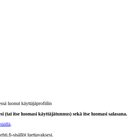
ssä luonut käyttäjäprofiilin
i (tai itse luomasi käyttäjätunnus) sekä itse luomasi salasana.
täällä
.
hti.fi-sisällöt luettavaksesi.