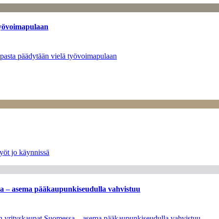
työvoimapulaan
opasta päädytään vielä työvoimapulaan
yöt jo käynnissä
ssa – asema pääkaupunkiseudulla vahvistuu
leen yrityskaupat Suomessa – asema pääkaupunkiseudulla vahvistuu