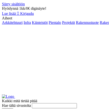
Siirry sisältöön
Hyödynnä 1kk/0€ diginäyte!
Lue lisää
Kirjaudu
Aiheet
Arkkitehtuuri
Infra
Kiinteistöt
Pientalo
Projektit
Rakennustuote
Raken
Kaikki mitä tietää pitää
Hae tältä sivustolta