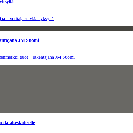
yksyllä
aa – voittaja selviää syksyllä
kentajana JM Suomi
senmerkki-talot – rakentajana JM Suomi
n datakeskukselle