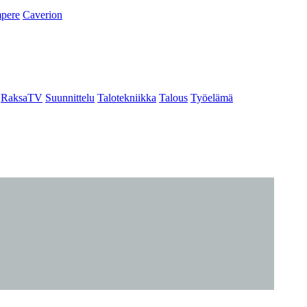
pere
Caverion
RaksaTV
Suunnittelu
Talotekniikka
Talous
Työelämä