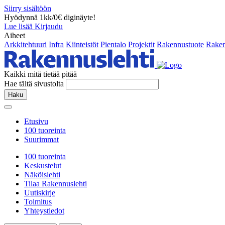
Siirry sisältöön
Hyödynnä 1kk/0€ diginäyte!
Lue lisää
Kirjaudu
Aiheet
Arkkitehtuuri
Infra
Kiinteistöt
Pientalo
Projektit
Rakennustuote
Raken
Kaikki mitä tietää pitää
Hae tältä sivustolta
Haku
Etusivu
100 tuoreinta
Suurimmat
100 tuoreinta
Keskustelut
Näköislehti
Tilaa Rakennuslehti
Uutiskirje
Toimitus
Yhteystiedot