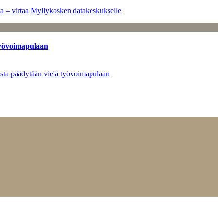
a – virtaa Myllykosken datakeskukselle
työvoimapulaan
asta päädytään vielä työvoimapulaan