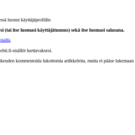
ssä luonut käyttäjäprofiilin
i (tai itse luomasi käyttäjätunnus) sekä itse luomasi salasana.
täällä
.
hti.fi-sisällöt luettavaksesi.
at oikeuden kommentoida lukottomia artikkeleita, mutta et pääse lukemaan l