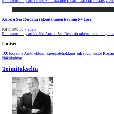
Ei kommentteja
artikkeliin Skanska-pomo varoittaa: Datakeskustyöma
Aurora Sea Resortin rakentaminen käynnistyy Iissä
Kirjoitettu
30.7.2026
Ei kommentteja
artikkeliin Aurora Sea Resortin rakentaminen käynnis
Uutiset
100 tuoreinta
Arkkitehtuuri
Energiatehokkuus
Infra
Kiinteistöt
Korjau
Näkökulmat
Toimitukselta