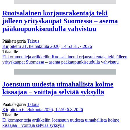
Ruotsalainen korjausrakentaja teki
jälleen yrityskaupat Suomessa – asema
pääkaupunkiseudulla vahvistuu
Pääkategoria
Talous
Kirjoitettu 31. heinäkuuta 2026, 14:53
31.7.2026
Tilaajille
Ei kommentteja
artikkeliin Ruotsalainen korjausrakentaja teki jälleen
yrityskaupat Suomessa – asema pääkaupunkiseudulla vahvistuu
Joensuun uudesta uimahallista kolme
kisaajaa – voittaja selviää syksyllä
Pääkategoria
Talous
Kirjoitettu 6. elokuuta 2026, 12:59
6.8.2026
Tilaajille
Ei kommentteja
artikkeliin Joensuun uudesta uimahallista kolme
kisaajaa – voittaja selviää syksyllä