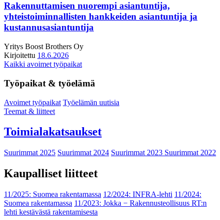
Rakennuttamisen nuorempi asiantuntija,
yhteistoiminnallisten hankkeiden asiantuntija ja
kustannusasiantuntija
Yritys
Boost Brothers Oy
Kirjoitettu
18.6.2026
Kaikki avoimet työpaikat
Työpaikat & työelämä
Avoimet työpaikat
Työelämän uutisia
Teemat & liitteet
Toimialakatsaukset
Suurimmat 2025
Suurimmat 2024
Suurimmat 2023
Suurimmat 2022
Kaupalliset liitteet
11/2025: Suomea rakentamassa
12/2024: INFRA-lehti
11/2024:
Suomea rakentamassa
11/2023: Jokka − Rakennusteollisuus RT:n
lehti kestävästä rakentamisesta