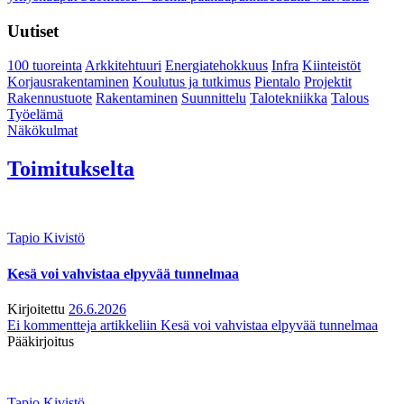
Uutiset
100 tuoreinta
Arkkitehtuuri
Energiatehokkuus
Infra
Kiinteistöt
Korjausrakentaminen
Koulutus ja tutkimus
Pientalo
Projektit
Rakennustuote
Rakentaminen
Suunnittelu
Talotekniikka
Talous
Työelämä
Näkökulmat
Toimitukselta
Tapio Kivistö
Kesä voi vahvistaa elpyvää tunnelmaa
Kirjoitettu
26.6.2026
Ei kommentteja
artikkeliin Kesä voi vahvistaa elpyvää tunnelmaa
Pääkirjoitus
Tapio Kivistö