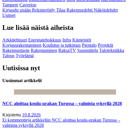
Tampere
Caverion
Kirjaudu sisään
Rekisteröidy
Tilaa Rakennuslehti
Näköislehdet
Uutiset
Lue lisää näistä aiheista
Arkkitehtuuri
Energiatehokkuus
Infra
Kiinteistöt
Korjausrakentaminen
Koulutus ja tutkimus
Pientalo
Projektit
Rakennustuote
Rakentaminen
RaksaTV
Suunnittelu
Talotekniikka
Talous
Työelämä
Uutisissa nyt
Uusimmat artikkelit
NCC aloittaa koulu-urakan Turussa – valmista syksyllä 2028
Kirjoitettu
10.8.2026
Ei kommentteja
artikkeliin NCC aloittaa koulu-urakan Turussa –
valmista syksyllä 2028