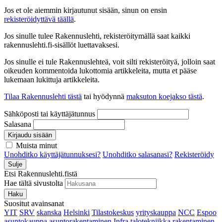
Jos et ole aiemmin kirjautunut sisään, sinun on ensin
rekisteröidyttävä täällä
.
Jos sinulle tulee Rakennuslehti, rekisteröitymällä saat kaikki
rakennuslehti.fi-sisällöt luettavaksesi.
Jos sinulle ei tule Rakennuslehteä, voit silti rekisteröityä, jolloin saat
oikeuden kommentoida lukottomia artikkeleita, mutta et pääse
lukemaan lukittuja artikkeleita.
Tilaa Rakennuslehti tästä
tai hyödynnä
maksuton koejakso tästä
.
Sähköposti tai käyttäjätunnus
Salasana
Kirjaudu sisään
Muista minut
Unohditko käyttäjätunnuksesi?
Unohditko salasanasi?
Rekisteröidy
Sulje
Etsi Rakennuslehti.fistä
Hae tältä sivustolta
Haku
Suositut avainsanat
YIT
SRV
skanska
Helsinki
Tilastokeskus
yrityskauppa
NCC
Espoo
asuntokauppa
asuntorakentaminen
Infra
talotekniikka
rakentaminen