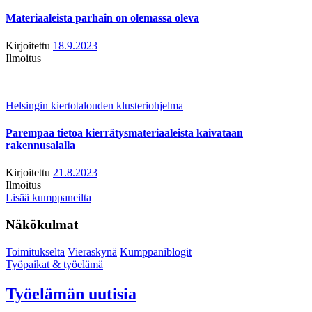
Materiaaleista parhain on olemassa oleva
Kirjoitettu
18.9.2023
Ilmoitus
Helsingin kiertotalouden klusteriohjelma
Parempaa tietoa kierrätysmateriaaleista kaivataan
rakennusalalla
Kirjoitettu
21.8.2023
Ilmoitus
Lisää kumppaneilta
Näkökulmat
Toimitukselta
Vieraskynä
Kumppaniblogit
Työpaikat & työelämä
Työelämän uutisia