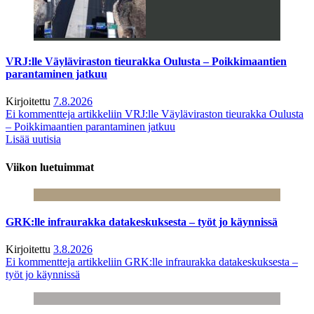
VRJ:lle Väyläviraston tieurakka Oulusta – Poikkimaantien
parantaminen jatkuu
Kirjoitettu
7.8.2026
Ei kommentteja
artikkeliin VRJ:lle Väyläviraston tieurakka Oulusta
– Poikkimaantien parantaminen jatkuu
Lisää uutisia
Viikon luetuimmat
GRK:lle infraurakka datakeskuksesta – työt jo käynnissä
Kirjoitettu
3.8.2026
Ei kommentteja
artikkeliin GRK:lle infraurakka datakeskuksesta –
työt jo käynnissä