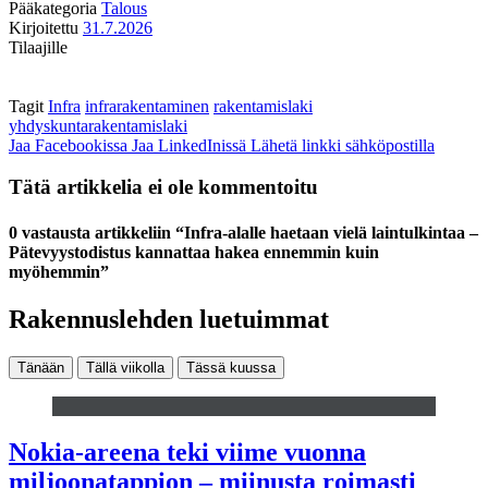
Pääkategoria
Talous
Kirjoitettu
31.7.2026
Tilaajille
Tagit
Infra
infrarakentaminen
rakentamislaki
yhdyskuntarakentamislaki
Jaa Facebookissa
Jaa LinkedInissä
Lähetä linkki sähköpostilla
Tätä artikkelia ei ole kommentoitu
0 vastausta artikkeliin “Infra-alalle haetaan vielä laintulkintaa –
Pätevyystodistus kannattaa hakea ennemmin kuin
myöhemmin”
Rakennuslehden luetuimmat
Tänään
Tällä viikolla
Tässä kuussa
Nokia-areena teki viime vuonna
miljoonatappion – miinusta roimasti