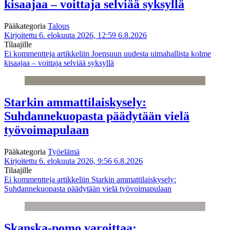
kisaajaa – voittaja selviää syksyllä
Pääkategoria
Talous
Kirjoitettu 6. elokuuta 2026, 12:59
6.8.2026
Tilaajille
Ei kommentteja
artikkeliin Joensuun uudesta uimahallista kolme
kisaajaa – voittaja selviää syksyllä
Starkin ammattilaiskysely:
Suhdannekuopasta päädytään vielä
työvoimapulaan
Pääkategoria
Työelämä
Kirjoitettu 6. elokuuta 2026, 9:56
6.8.2026
Tilaajille
Ei kommentteja
artikkeliin Starkin ammattilaiskysely:
Suhdannekuopasta päädytään vielä työvoimapulaan
Skanska-pomo varoittaa: