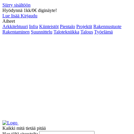
Siirry sisältöön
Hyödynnä 1kk/0€ diginäyte!
Lue lisää
Kirjaudu
Aiheet
Arkkitehtuuri
Infra
Kiinteistöt
Pientalo
Projektit
Rakennustuote
Rakentaminen
Suunnittelu
Talotekniikka
Talous
Työelämä
Kaikki mitä tietää pitää
Hae tältä sivustolta