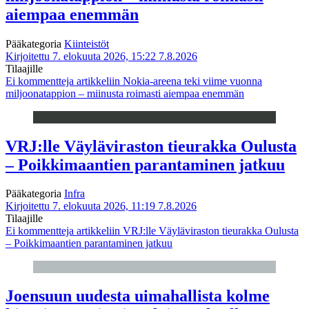
aiempaa enemmän
Pääkategoria
Kiinteistöt
Kirjoitettu 7. elokuuta 2026, 15:22
7.8.2026
Tilaajille
Ei kommentteja
artikkeliin Nokia-areena teki viime vuonna
miljoonatappion – miinusta roimasti aiempaa enemmän
VRJ:lle Väyläviraston tieurakka Oulusta
– Poikkimaantien parantaminen jatkuu
Pääkategoria
Infra
Kirjoitettu 7. elokuuta 2026, 11:19
7.8.2026
Tilaajille
Ei kommentteja
artikkeliin VRJ:lle Väyläviraston tieurakka Oulusta
– Poikkimaantien parantaminen jatkuu
Joensuun uudesta uimahallista kolme