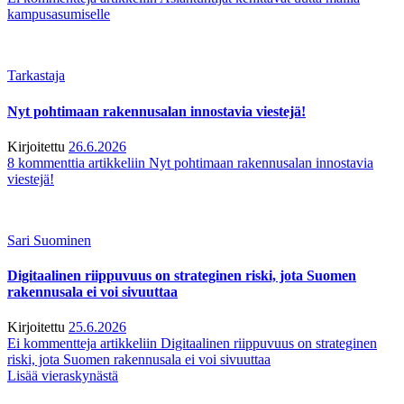
kampusasumiselle
Tarkastaja
Nyt pohtimaan rakennusalan innostavia viestejä!
Kirjoitettu
26.6.2026
8 kommenttia
artikkeliin Nyt pohtimaan rakennusalan innostavia
viestejä!
Sari Suominen
Digitaalinen riippuvuus on strateginen riski, jota Suomen
rakennusala ei voi sivuuttaa
Kirjoitettu
25.6.2026
Ei kommentteja
artikkeliin Digitaalinen riippuvuus on strateginen
riski, jota Suomen rakennusala ei voi sivuuttaa
Lisää vieraskynästä