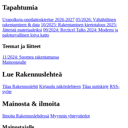
Tapahtumia
Urapolkuja-oppilaitoskiertue 2026-2027
05/2026: Vähähiilinen
rakentaminen & data
10/2025: Rakentamisen kiertotalous 2025:
Jätteistä materiaaleiksi
09/2024: Recticel Talks 2024: Moderni ja
paloturvallinen loiva katto
Teemat ja liitteet
11/2024: Suomea rakentamassa
Mainostajalle
Lue Rakennuslehteä
Tilaa Rakennuslehti
Kirjaudu näköislehteen
Tilaa uutiskirje
RSS-
syöte
Mainosta & ilmoita
Ilmoita Rakennuslehdessä
Myynnin yhteystiedot
Mainostajalle