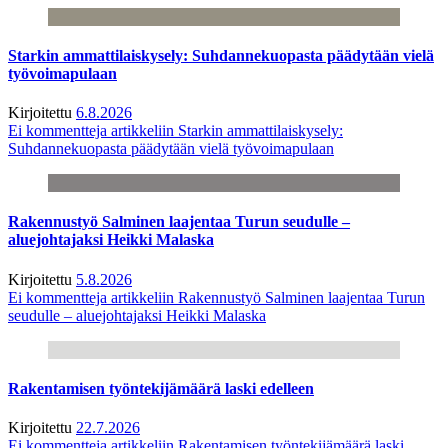
Starkin ammattilaiskysely: Suhdannekuopasta päädytään vielä
työvoimapulaan
Kirjoitettu
6.8.2026
Ei kommentteja
artikkeliin Starkin ammattilaiskysely:
Suhdannekuopasta päädytään vielä työvoimapulaan
Rakennustyö Salminen laajentaa Turun seudulle –
aluejohtajaksi Heikki Malaska
Kirjoitettu
5.8.2026
Ei kommentteja
artikkeliin Rakennustyö Salminen laajentaa Turun
seudulle – aluejohtajaksi Heikki Malaska
Rakentamisen työntekijämäärä laski edelleen
Kirjoitettu
22.7.2026
Ei kommentteja
artikkeliin Rakentamisen työntekijämäärä laski