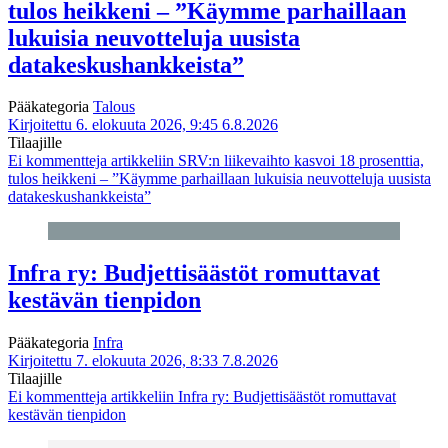
tulos heikkeni – ”Käymme parhaillaan
lukuisia neuvotteluja uusista
datakeskushankkeista”
Pääkategoria
Talous
Kirjoitettu 6. elokuuta 2026, 9:45
6.8.2026
Tilaajille
Ei kommentteja
artikkeliin SRV:n liikevaihto kasvoi 18 prosenttia,
tulos heikkeni – ”Käymme parhaillaan lukuisia neuvotteluja uusista
datakeskushankkeista”
Infra ry: Budjettisäästöt romuttavat
kestävän tienpidon
Pääkategoria
Infra
Kirjoitettu 7. elokuuta 2026, 8:33
7.8.2026
Tilaajille
Ei kommentteja
artikkeliin Infra ry: Budjettisäästöt romuttavat
kestävän tienpidon