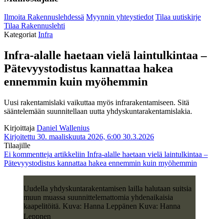
Ilmoita Rakennuslehdessä
Myynnin yhteystiedot
Tilaa uutiskirje
Tilaa Rakennuslehti
Kategoriat
Infra
Infra-alalle haetaan vielä laintulkintaa –
Pätevyystodistus kannattaa hakea
ennemmin kuin myöhemmin
Uusi rakentamislaki vaikuttaa myös infrarakentamiseen. Sitä
sääntelemään suunnitellaan uutta yhdyskuntarakentamislakia.
Kirjoittaja
Daniel Wallenius
Kirjoitettu 30. maaliskuuta 2026, 6:00
30.3.2026
Tilaajille
Ei kommentteja
artikkeliin Infra-alalle haetaan vielä laintulkintaa –
Pätevyystodistus kannattaa hakea ennemmin kuin myöhemmin
Uudella yhdyskuntarakentamisen lailla halutaan suitsia
muun muassa suunnittelemattomia yhdenaikaisia
kaapelitöitä. Kuva: Hanna Leppänen Kuva: Hanna
Leppnen