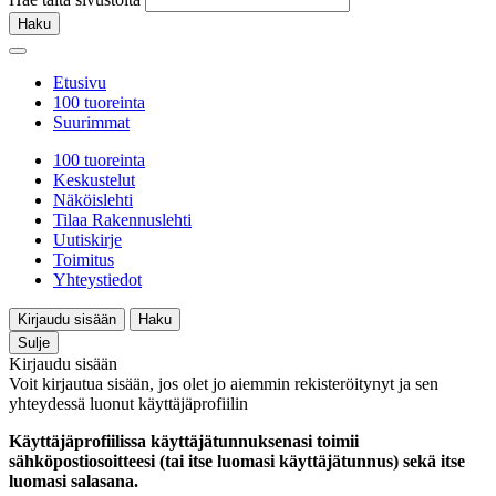
Haku
Etusivu
100 tuoreinta
Suurimmat
100 tuoreinta
Keskustelut
Näköislehti
Tilaa Rakennuslehti
Uutiskirje
Toimitus
Yhteystiedot
Kirjaudu sisään
Haku
Sulje
Kirjaudu sisään
Voit kirjautua sisään, jos olet jo aiemmin rekisteröitynyt ja sen
yhteydessä luonut käyttäjäprofiilin
Käyttäjäprofiilissa käyttäjätunnuksenasi toimii
sähköpostiosoitteesi (tai itse luomasi käyttäjätunnus) sekä itse
luomasi salasana.