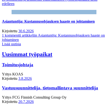
edelleen
Asiantuntija: Kustannusohjauksen haaste on johtaminen
Kirjoitettu
30.6.2026
1 kommentti
artikkeliin Asiantuntija: Kustannusohjauksen haaste on
johtaminen
Lisää uutisia
Uusimmat työpaikat
Toimitusjohtaja
Yritys
KOAS
Kirjoitettu
3.8.2026
Vastuusuunnittelija, tietomallintava suunnittelija
Yritys
FCG Finnish Consulting Group Oy
Kirjoitettu
20.7.2026