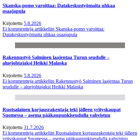
Skanska-pomo varoittaa: Datakeskustyömaita uhkaa
osaajapula
Kirjoitettu
5.8.2026
Ei kommentteja
artikkeliin Skanska-pomo varoittaa:
Datakeskustyömaita uhkaa osaajapula
Rakennustyö Salminen laajentaa Turun seudulle –
aluejohtajaksi Heikki Malaska
Kirjoitettu
5.8.2026
Ei kommentteja
artikkeliin Rakennustyö Salminen laajentaa Turun
seudulle – aluejohtajaksi Heikki Malaska
Ruotsalainen korjausrakentaja teki jälleen yrityskaupat
Suomessa – asema pääkaupunkiseudulla vahvistuu
Kirjoitettu
31.7.2026
Ei kommentteja
artikkeliin Ruotsalainen korjausrakentaja teki jälleen
yrityskaupat Suomessa – asema pääkaupunkiseudulla vahvistuu