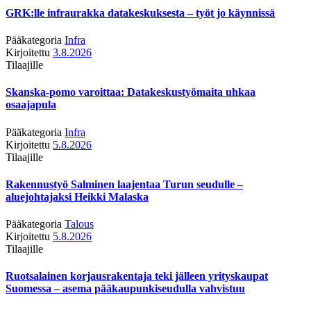
GRK:lle infraurakka datakeskuksesta – työt jo käynnissä
Pääkategoria
Infra
Kirjoitettu
3.8.2026
Tilaajille
Skanska-pomo varoittaa: Datakeskustyömaita uhkaa
osaajapula
Pääkategoria
Infra
Kirjoitettu
5.8.2026
Tilaajille
Rakennustyö Salminen laajentaa Turun seudulle –
aluejohtajaksi Heikki Malaska
Pääkategoria
Talous
Kirjoitettu
5.8.2026
Tilaajille
Ruotsalainen korjausrakentaja teki jälleen yrityskaupat
Suomessa – asema pääkaupunkiseudulla vahvistuu