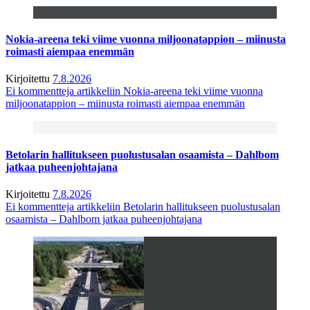
Nokia-areena teki viime vuonna miljoonatappion – miinusta
roimasti aiempaa enemmän
Kirjoitettu
7.8.2026
Ei kommentteja
artikkeliin Nokia-areena teki viime vuonna
miljoonatappion – miinusta roimasti aiempaa enemmän
Betolarin hallitukseen puolustusalan osaamista – Dahlbom
jatkaa puheenjohtajana
Kirjoitettu
7.8.2026
Ei kommentteja
artikkeliin Betolarin hallitukseen puolustusalan
osaamista – Dahlbom jatkaa puheenjohtajana