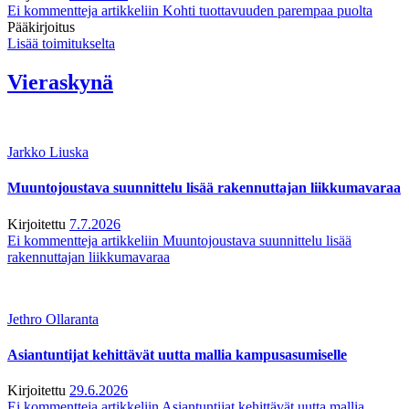
Ei kommentteja
artikkeliin Kohti tuottavuuden parempaa puolta
Pääkirjoitus
Lisää toimitukselta
Vieraskynä
Jarkko Liuska
Muuntojoustava suunnittelu lisää rakennuttajan liikkumavaraa
Kirjoitettu
7.7.2026
Ei kommentteja
artikkeliin Muuntojoustava suunnittelu lisää
rakennuttajan liikkumavaraa
Jethro Ollaranta
Asiantuntijat kehittävät uutta mallia kampusasumiselle
Kirjoitettu
29.6.2026
Ei kommentteja
artikkeliin Asiantuntijat kehittävät uutta mallia