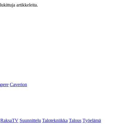
ukittuja artikkeleita.
pere
Caverion
RaksaTV
Suunnittelu
Talotekniikka
Talous
Työelämä