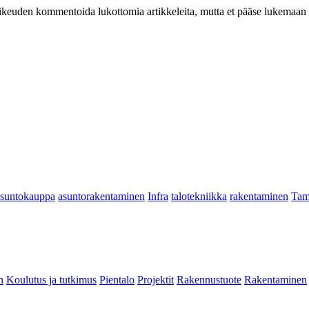
at oikeuden kommentoida lukottomia artikkeleita, mutta et pääse lukemaan l
asuntokauppa
asuntorakentaminen
Infra
talotekniikka
rakentaminen
Tam
n
Koulutus ja tutkimus
Pientalo
Projektit
Rakennustuote
Rakentaminen