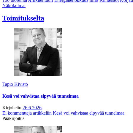
100 tuoreinta
Arkkitehtuuri
Energiatehokkuus
Infra
Kiinteistöt
Korjau
Näkökulmat
Toimitukselta
Tapio Kivistö
Kesä voi vahvistaa elpyvää tunnelmaa
Kirjoitettu
26.6.2026
Ei kommentteja
artikkeliin Kesä voi vahvistaa elpyvää tunnelmaa
Pääkirjoitus