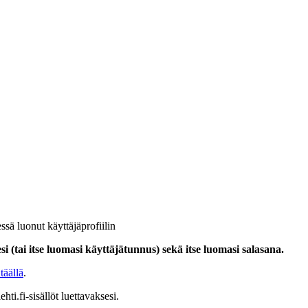
ssä luonut käyttäjäprofiilin
i (tai itse luomasi käyttäjätunnus) sekä itse luomasi salasana.
täällä
.
hti.fi-sisällöt luettavaksesi.