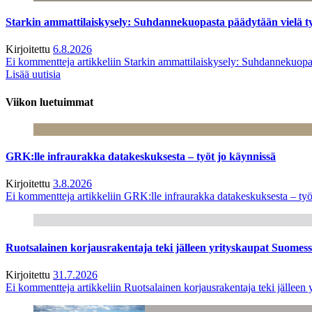
Starkin ammattilaiskysely: Suhdannekuopasta päädytään vielä 
Kirjoitettu
6.8.2026
Ei kommentteja
artikkeliin Starkin ammattilaiskysely: Suhdannekuop
Lisää uutisia
Viikon luetuimmat
GRK:lle infraurakka datakeskuksesta – työt jo käynnissä
Kirjoitettu
3.8.2026
Ei kommentteja
artikkeliin GRK:lle infraurakka datakeskuksesta – työ
Ruotsalainen korjausrakentaja teki jälleen yrityskaupat Suome
Kirjoitettu
31.7.2026
Ei kommentteja
artikkeliin Ruotsalainen korjausrakentaja teki jälle