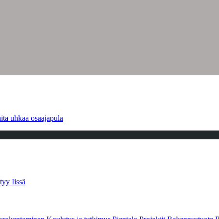
ita uhkaa osaajapula
tyy Iissä