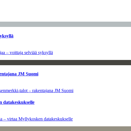
yksyllä
aa – voittaja selviää syksyllä
kentajana JM Suomi
senmerkki-talot – rakentajana JM Suomi
n datakeskukselle
a – virtaa Myllykosken datakeskukselle