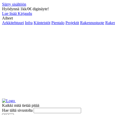
Siirry sisältöön
Hyödynnä 1kk/0€ diginäyte!
Lue lisää
Kirjaudu
Aiheet
Arkkitehtuuri
Infra
Kiinteistöt
Pientalo
Projektit
Rakennustuote
Raken
Kaikki mitä tietää pitää
Hae tältä sivustolta