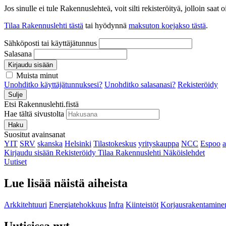
Jos sinulle ei tule Rakennuslehteä, voit silti rekisteröityä, jolloin sa
Tilaa Rakennuslehti tästä
tai hyödynnä
maksuton koejakso tästä
.
Sähköposti tai käyttäjätunnus
Salasana
Kirjaudu sisään
Muista minut
Unohditko käyttäjätunnuksesi?
Unohditko salasanasi?
Rekisteröidy
Sulje
Etsi Rakennuslehti.fistä
Hae tältä sivustolta
Haku
Suositut avainsanat
YIT
SRV
skanska
Helsinki
Tilastokeskus
yrityskauppa
NCC
Espoo
Kirjaudu sisään
Rekisteröidy
Tilaa Rakennuslehti
Näköislehdet
Uutiset
Lue lisää näistä aiheista
Arkkitehtuuri
Energiatehokkuus
Infra
Kiinteistöt
Korjausrakentamine
Uutisissa nyt