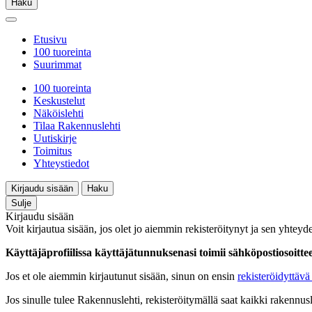
Haku
Etusivu
100 tuoreinta
Suurimmat
100 tuoreinta
Keskustelut
Näköislehti
Tilaa Rakennuslehti
Uutiskirje
Toimitus
Yhteystiedot
Kirjaudu sisään
Haku
Sulje
Kirjaudu sisään
Voit kirjautua sisään, jos olet jo aiemmin rekisteröitynyt ja sen yhteyde
Käyttäjäprofiilissa käyttäjätunnuksenasi toimii sähköpostiosoittees
Jos et ole aiemmin kirjautunut sisään, sinun on ensin
rekisteröidyttävä 
Jos sinulle tulee Rakennuslehti, rekisteröitymällä saat kaikki rakennusle