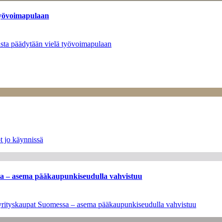
työvoimapulaan
asta päädytään vielä työvoimapulaan
t jo käynnissä
ssa – asema pääkaupunkiseudulla vahvistuu
en yrityskaupat Suomessa – asema pääkaupunkiseudulla vahvistuu