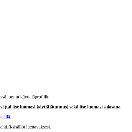
ssä luonut käyttäjäprofiilin
i (tai itse luomasi käyttäjätunnus) sekä itse luomasi salasana.
täällä
.
hti.fi-sisällöt luettavaksesi.