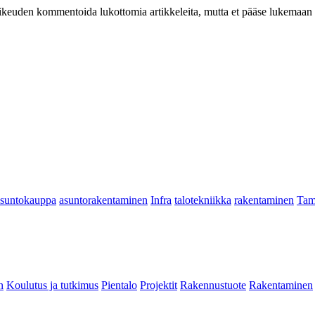
at oikeuden kommentoida lukottomia artikkeleita, mutta et pääse lukemaan l
asuntokauppa
asuntorakentaminen
Infra
talotekniikka
rakentaminen
Tam
n
Koulutus ja tutkimus
Pientalo
Projektit
Rakennustuote
Rakentaminen