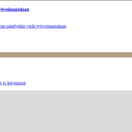
työvoimapulaan
asta päädytään vielä työvoimapulaan
t jo käynnissä