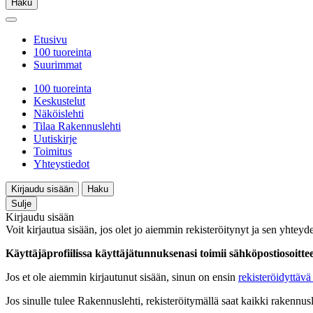
Haku
Etusivu
100 tuoreinta
Suurimmat
100 tuoreinta
Keskustelut
Näköislehti
Tilaa Rakennuslehti
Uutiskirje
Toimitus
Yhteystiedot
Kirjaudu sisään
Haku
Sulje
Kirjaudu sisään
Voit kirjautua sisään, jos olet jo aiemmin rekisteröitynyt ja sen yhteyde
Käyttäjäprofiilissa käyttäjätunnuksenasi toimii sähköpostiosoittees
Jos et ole aiemmin kirjautunut sisään, sinun on ensin
rekisteröidyttävä 
Jos sinulle tulee Rakennuslehti, rekisteröitymällä saat kaikki rakennusle