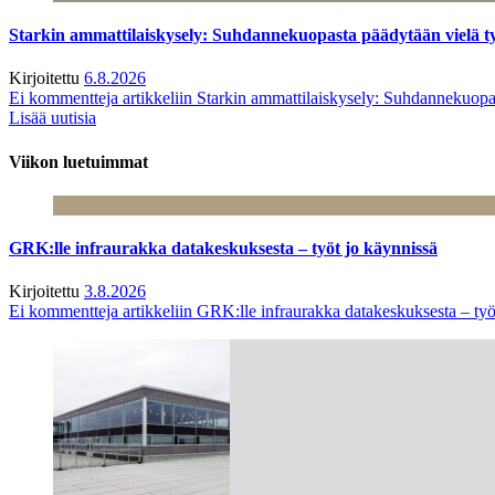
Starkin ammattilaiskysely: Suhdannekuopasta päädytään vielä 
Kirjoitettu
6.8.2026
Ei kommentteja
artikkeliin Starkin ammattilaiskysely: Suhdannekuop
Lisää uutisia
Viikon luetuimmat
GRK:lle infraurakka datakeskuksesta – työt jo käynnissä
Kirjoitettu
3.8.2026
Ei kommentteja
artikkeliin GRK:lle infraurakka datakeskuksesta – työ