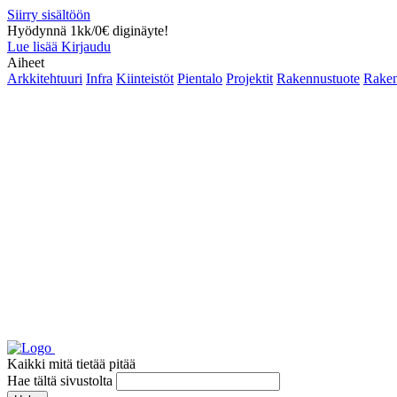
Siirry sisältöön
Hyödynnä 1kk/0€ diginäyte!
Lue lisää
Kirjaudu
Aiheet
Arkkitehtuuri
Infra
Kiinteistöt
Pientalo
Projektit
Rakennustuote
Raken
Kaikki mitä tietää pitää
Hae tältä sivustolta