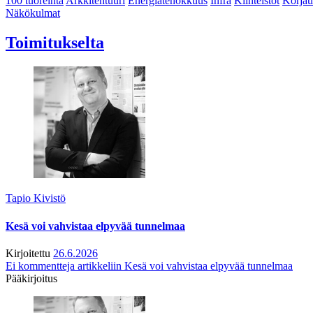
100 tuoreinta
Arkkitehtuuri
Energiatehokkuus
Infra
Kiinteistöt
Korjau
Näkökulmat
Toimitukselta
Tapio Kivistö
Kesä voi vahvistaa elpyvää tunnelmaa
Kirjoitettu
26.6.2026
Ei kommentteja
artikkeliin Kesä voi vahvistaa elpyvää tunnelmaa
Pääkirjoitus