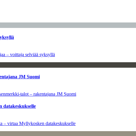
yksyllä
aa – voittaja selviää syksyllä
kentajana JM Suomi
senmerkki-talot – rakentajana JM Suomi
n datakeskukselle
a – virtaa Myllykosken datakeskukselle