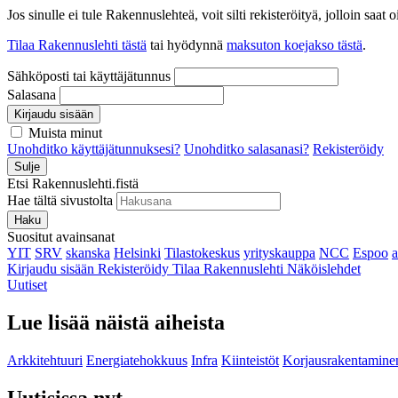
Jos sinulle ei tule Rakennuslehteä, voit silti rekisteröityä, jolloin sa
Tilaa Rakennuslehti tästä
tai hyödynnä
maksuton koejakso tästä
.
Sähköposti tai käyttäjätunnus
Salasana
Kirjaudu sisään
Muista minut
Unohditko käyttäjätunnuksesi?
Unohditko salasanasi?
Rekisteröidy
Sulje
Etsi Rakennuslehti.fistä
Hae tältä sivustolta
Haku
Suositut avainsanat
YIT
SRV
skanska
Helsinki
Tilastokeskus
yrityskauppa
NCC
Espoo
Kirjaudu sisään
Rekisteröidy
Tilaa Rakennuslehti
Näköislehdet
Uutiset
Lue lisää näistä aiheista
Arkkitehtuuri
Energiatehokkuus
Infra
Kiinteistöt
Korjausrakentamine
Uutisissa nyt