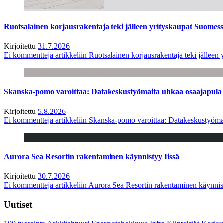
Ruotsalainen korjausrakentaja teki jälleen yrityskaupat Suome
Kirjoitettu
31.7.2026
Ei kommentteja
artikkeliin Ruotsalainen korjausrakentaja teki jälle
Skanska-pomo varoittaa: Datakeskustyömaita uhkaa osaajapula
Kirjoitettu
5.8.2026
Ei kommentteja
artikkeliin Skanska-pomo varoittaa: Datakeskustyöma
Aurora Sea Resortin rakentaminen käynnistyy Iissä
Kirjoitettu
30.7.2026
Ei kommentteja
artikkeliin Aurora Sea Resortin rakentaminen käynnis
Uutiset