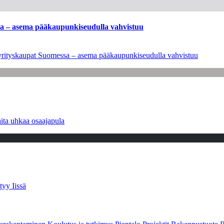
ssa – asema pääkaupunkiseudulla vahvistuu
en yrityskaupat Suomessa – asema pääkaupunkiseudulla vahvistuu
ita uhkaa osaajapula
tyy Iissä