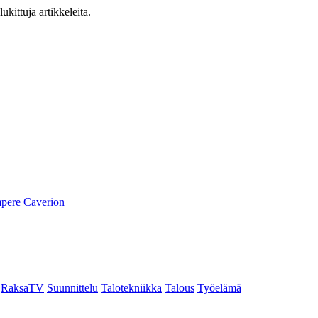
ukittuja artikkeleita.
pere
Caverion
RaksaTV
Suunnittelu
Talotekniikka
Talous
Työelämä