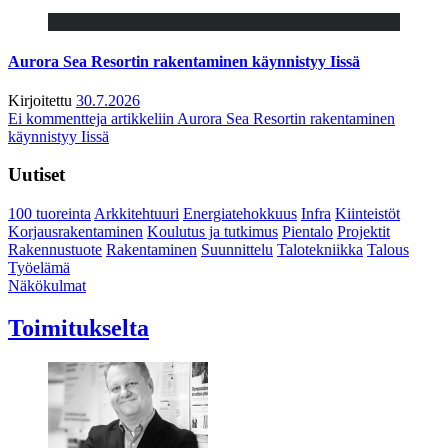
Aurora Sea Resortin rakentaminen käynnistyy Iissä
Kirjoitettu
30.7.2026
Ei kommentteja
artikkeliin Aurora Sea Resortin rakentaminen
käynnistyy Iissä
Uutiset
100 tuoreinta
Arkkitehtuuri
Energiatehokkuus
Infra
Kiinteistöt
Korjausrakentaminen
Koulutus ja tutkimus
Pientalo
Projektit
Rakennustuote
Rakentaminen
Suunnittelu
Talotekniikka
Talous
Työelämä
Näkökulmat
Toimitukselta