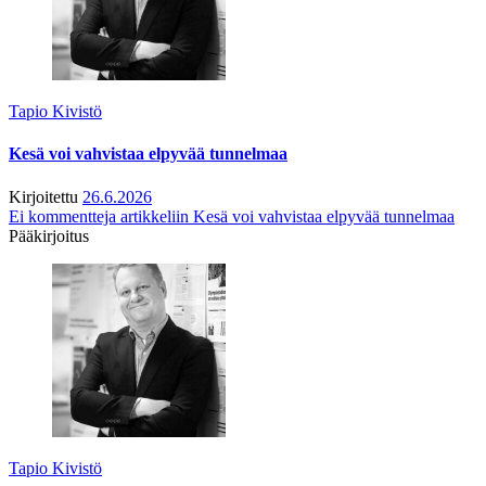
Tapio Kivistö
Kesä voi vahvistaa elpyvää tunnelmaa
Kirjoitettu
26.6.2026
Ei kommentteja
artikkeliin Kesä voi vahvistaa elpyvää tunnelmaa
Pääkirjoitus
Tapio Kivistö