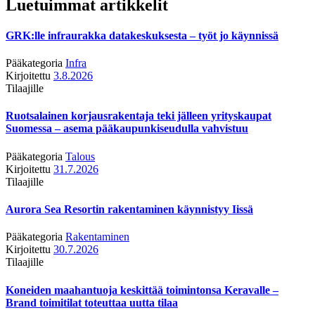
Luetuimmat artikkelit
GRK:lle infraurakka datakeskuksesta – työt jo käynnissä
Pääkategoria
Infra
Kirjoitettu
3.8.2026
Tilaajille
Ruotsalainen korjausrakentaja teki jälleen yrityskaupat
Suomessa – asema pääkaupunkiseudulla vahvistuu
Pääkategoria
Talous
Kirjoitettu
31.7.2026
Tilaajille
Aurora Sea Resortin rakentaminen käynnistyy Iissä
Pääkategoria
Rakentaminen
Kirjoitettu
30.7.2026
Tilaajille
Koneiden maahantuoja keskittää toimintonsa Keravalle –
Brand toimitilat toteuttaa uutta tilaa