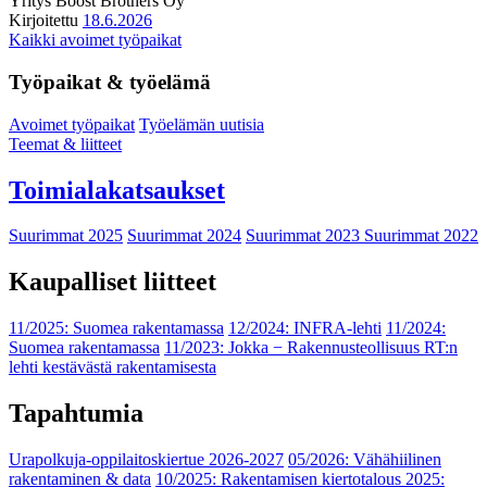
Yritys
Boost Brothers Oy
Kirjoitettu
18.6.2026
Kaikki avoimet työpaikat
Työpaikat & työelämä
Avoimet työpaikat
Työelämän uutisia
Teemat & liitteet
Toimialakatsaukset
Suurimmat 2025
Suurimmat 2024
Suurimmat 2023
Suurimmat 2022
Kaupalliset liitteet
11/2025: Suomea rakentamassa
12/2024: INFRA-lehti
11/2024:
Suomea rakentamassa
11/2023: Jokka − Rakennusteollisuus RT:n
lehti kestävästä rakentamisesta
Tapahtumia
Urapolkuja-oppilaitoskiertue 2026-2027
05/2026: Vähähiilinen
rakentaminen & data
10/2025: Rakentamisen kiertotalous 2025: