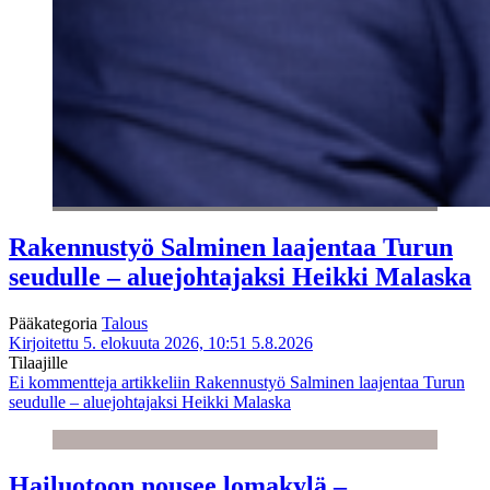
Rakennustyö Salminen laajentaa Turun
seudulle – aluejohtajaksi Heikki Malaska
Pääkategoria
Talous
Kirjoitettu 5. elokuuta 2026, 10:51
5.8.2026
Tilaajille
Ei kommentteja
artikkeliin Rakennustyö Salminen laajentaa Turun
seudulle – aluejohtajaksi Heikki Malaska
Hailuotoon nousee lomakylä –