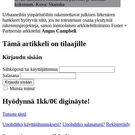
kokonaan. Kuva: Skanska
Urbaaneihin ympäristöihin rakennettavat julkisen liikenteen
hankkeet hyötyvät siitä, jos ne toteutetaan osana yksityisiä
rakennusprojekteja, sanoo lontoolaisen arkkitehtitoimisto Foster +
Partnersin arkkitehti
Angus Campbell
.
Tämä artikkeli on tilaajille
Kirjaudu sisään
Sähköposti tai käyttäjätunnus
Salasana
Kirjaudu sisään
Muista minut
Hyödynnä 1kk/0€ diginäyte!
Tutustu tästä
Unohditko käyttäjätunnuksesi?
Unohditko salasanasi?
Rekisteröidy