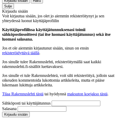
Kirjaudu sisään
Haku
Sulje
Kirjaudu sisään
Voit kirjautua sisään, jos olet jo aiemmin rekisteröitynyt ja sen
yhteydessä luonut käyttäjäprofiilin
Käyttäjäprofiilissa käyttäjätunnuksenasi toimii
sähköpostiosoitteesi (tai itse luomasi käyttäjätunnus) sekä itse
luomasi salasana.
Jos et ole aiemmin kirjautunut sisään, sinun on ensin
rekisteröidyttävä täällä
.
Jos sinulle tulee Rakennuslehti, rekisteröitymällä saat kaikki
rakennuslehti.fi-sisällöt luettavaksesi.
Jos sinulle ei tule Rakennuslehteä, voit silti rekisteröityä, jolloin saat
oikeuden kommentoida lukottomia artikkeleita, mutta et pääse
lukemaan lukittuja artikkeleita.
Tilaa Rakennuslehti tästä
tai hyödynnä
maksuton koejakso tästä
.
Sähköposti tai käyttäjätunnus
Salasana
Kirjaudu sisään