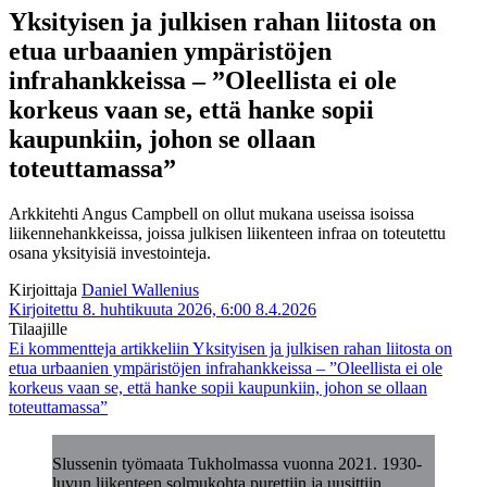
Yksityisen ja julkisen rahan liitosta on
etua urbaanien ympäristöjen
infrahankkeissa – ”Oleellista ei ole
korkeus vaan se, että hanke sopii
kaupunkiin, johon se ollaan
toteuttamassa”
Arkkitehti Angus Campbell on ollut mukana useissa isoissa
liikennehankkeissa, joissa julkisen liikenteen infraa on toteutettu
osana yksityisiä investointeja.
Kirjoittaja
Daniel Wallenius
Kirjoitettu 8. huhtikuuta 2026, 6:00
8.4.2026
Tilaajille
Ei kommentteja
artikkeliin Yksityisen ja julkisen rahan liitosta on
etua urbaanien ympäristöjen infrahankkeissa – ”Oleellista ei ole
korkeus vaan se, että hanke sopii kaupunkiin, johon se ollaan
toteuttamassa”
Slussenin työmaata Tukholmassa vuonna 2021. 1930-
luvun liikenteen solmukohta purettiin ja uusittiin