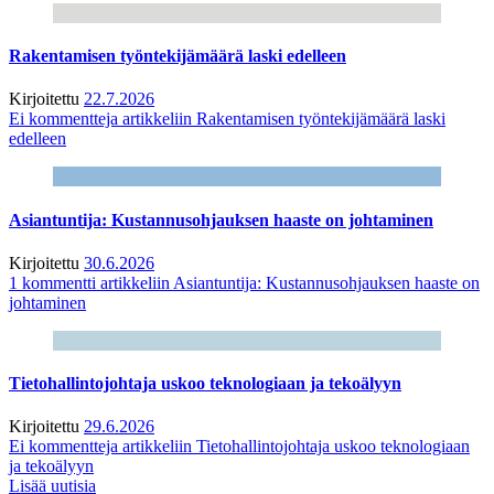
Rakentamisen työntekijämäärä laski edelleen
Kirjoitettu
22.7.2026
Ei kommentteja
artikkeliin Rakentamisen työntekijämäärä laski
edelleen
Asiantuntija: Kustannusohjauksen haaste on johtaminen
Kirjoitettu
30.6.2026
1 kommentti
artikkeliin Asiantuntija: Kustannusohjauksen haaste on
johtaminen
Tietohallintojohtaja uskoo teknologiaan ja tekoälyyn
Kirjoitettu
29.6.2026
Ei kommentteja
artikkeliin Tietohallintojohtaja uskoo teknologiaan
ja tekoälyyn
Lisää uutisia