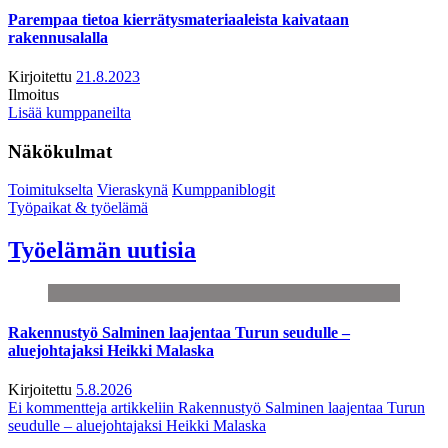
Parempaa tietoa kierrätysmateriaaleista kaivataan
rakennusalalla
Kirjoitettu
21.8.2023
Ilmoitus
Lisää kumppaneilta
Näkökulmat
Toimitukselta
Vieraskynä
Kumppaniblogit
Työpaikat & työelämä
Työelämän uutisia
Rakennustyö Salminen laajentaa Turun seudulle –
aluejohtajaksi Heikki Malaska
Kirjoitettu
5.8.2026
Ei kommentteja
artikkeliin Rakennustyö Salminen laajentaa Turun
seudulle – aluejohtajaksi Heikki Malaska