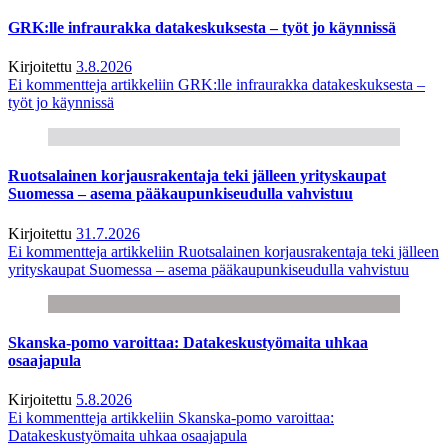
GRK:lle infraurakka datakeskuksesta – työt jo käynnissä
Kirjoitettu
3.8.2026
Ei kommentteja
artikkeliin GRK:lle infraurakka datakeskuksesta –
työt jo käynnissä
Ruotsalainen korjausrakentaja teki jälleen yrityskaupat
Suomessa – asema pääkaupunkiseudulla vahvistuu
Kirjoitettu
31.7.2026
Ei kommentteja
artikkeliin Ruotsalainen korjausrakentaja teki jälleen
yrityskaupat Suomessa – asema pääkaupunkiseudulla vahvistuu
Skanska-pomo varoittaa: Datakeskustyömaita uhkaa
osaajapula
Kirjoitettu
5.8.2026
Ei kommentteja
artikkeliin Skanska-pomo varoittaa:
Datakeskustyömaita uhkaa osaajapula