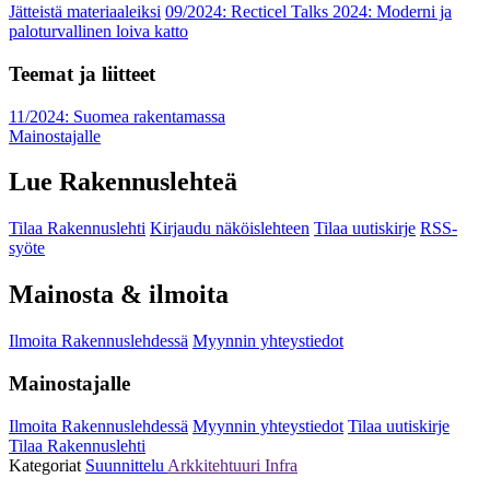
Jätteistä materiaaleiksi
09/2024: Recticel Talks 2024: Moderni ja
paloturvallinen loiva katto
Teemat ja liitteet
11/2024: Suomea rakentamassa
Mainostajalle
Lue Rakennuslehteä
Tilaa Rakennuslehti
Kirjaudu näköislehteen
Tilaa uutiskirje
RSS-
syöte
Mainosta & ilmoita
Ilmoita Rakennuslehdessä
Myynnin yhteystiedot
Mainostajalle
Ilmoita Rakennuslehdessä
Myynnin yhteystiedot
Tilaa uutiskirje
Tilaa Rakennuslehti
Kategoriat
Suunnittelu
Arkkitehtuuri
Infra