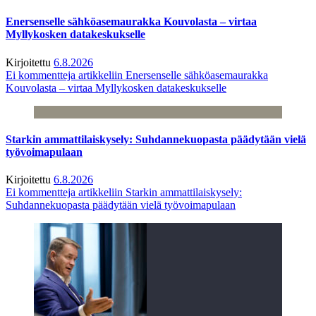
Enersenselle sähköasemaurakka Kouvolasta – virtaa
Myllykosken datakeskukselle
Kirjoitettu
6.8.2026
Ei kommentteja
artikkeliin Enersenselle sähköasemaurakka
Kouvolasta – virtaa Myllykosken datakeskukselle
Starkin ammattilaiskysely: Suhdannekuopasta päädytään vielä
työvoimapulaan
Kirjoitettu
6.8.2026
Ei kommentteja
artikkeliin Starkin ammattilaiskysely:
Suhdannekuopasta päädytään vielä työvoimapulaan