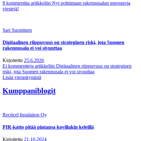
8 kommenttia
artikkeliin Nyt pohtimaan rakennusalan innostavia
viestejä!
Sari Suominen
Digitaalinen riippuvuus on strateginen riski, jota Suomen
rakennusala ei voi sivuuttaa
Kirjoitettu
25.6.2026
Ei kommentteja
artikkeliin Digitaalinen riippuvuus on strateginen
riski, jota Suomen rakennusala ei voi sivuuttaa
Lisää vieraskynästä
Kumppaniblogit
Recticel Insulation Oy
PIR-katto pitää pintansa kovillakin keleillä
Kirjoitettu
21.10.2024