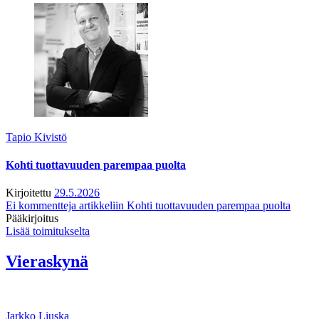
Tapio Kivistö
Kohti tuottavuuden parempaa puolta
Kirjoitettu
29.5.2026
Ei kommentteja
artikkeliin Kohti tuottavuuden parempaa puolta
Pääkirjoitus
Lisää toimitukselta
Vieraskynä
Jarkko Liuska