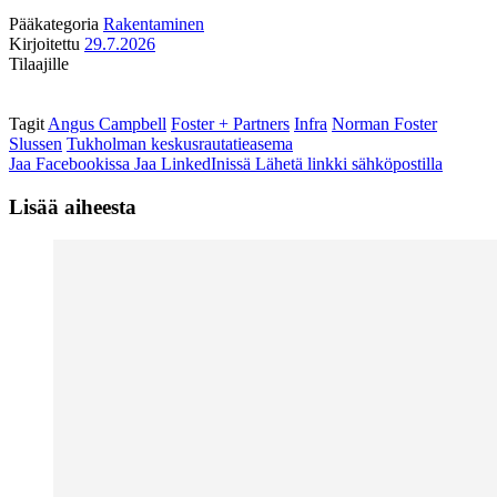
Pääkategoria
Rakentaminen
Kirjoitettu
29.7.2026
Tilaajille
Tagit
Angus Campbell
Foster + Partners
Infra
Norman Foster
Slussen
Tukholman keskusrautatieasema
Jaa Facebookissa
Jaa LinkedInissä
Lähetä linkki sähköpostilla
Lisää aiheesta