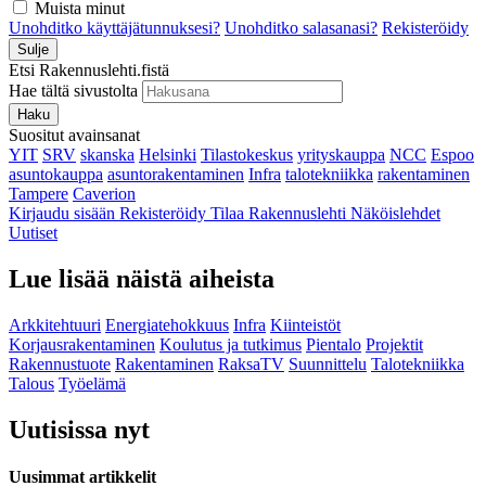
Muista minut
Unohditko käyttäjätunnuksesi?
Unohditko salasanasi?
Rekisteröidy
Sulje
Etsi Rakennuslehti.fistä
Hae tältä sivustolta
Haku
Suositut avainsanat
YIT
SRV
skanska
Helsinki
Tilastokeskus
yrityskauppa
NCC
Espoo
asuntokauppa
asuntorakentaminen
Infra
talotekniikka
rakentaminen
Tampere
Caverion
Kirjaudu sisään
Rekisteröidy
Tilaa Rakennuslehti
Näköislehdet
Uutiset
Lue lisää näistä aiheista
Arkkitehtuuri
Energiatehokkuus
Infra
Kiinteistöt
Korjausrakentaminen
Koulutus ja tutkimus
Pientalo
Projektit
Rakennustuote
Rakentaminen
RaksaTV
Suunnittelu
Talotekniikka
Talous
Työelämä
Uutisissa nyt
Uusimmat artikkelit