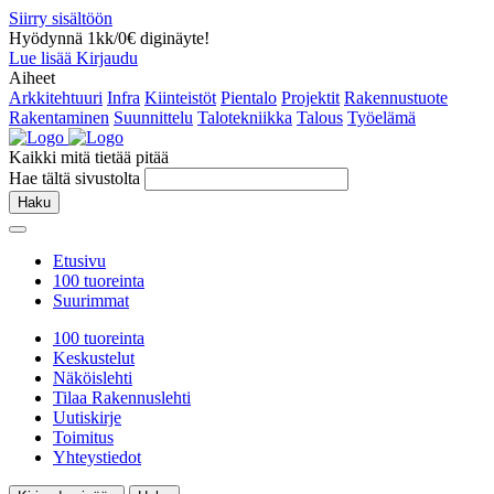
Siirry sisältöön
Hyödynnä 1kk/0€ diginäyte!
Lue lisää
Kirjaudu
Aiheet
Arkkitehtuuri
Infra
Kiinteistöt
Pientalo
Projektit
Rakennustuote
Rakentaminen
Suunnittelu
Talotekniikka
Talous
Työelämä
Kaikki mitä tietää pitää
Hae tältä sivustolta
Haku
Etusivu
100 tuoreinta
Suurimmat
100 tuoreinta
Keskustelut
Näköislehti
Tilaa Rakennuslehti
Uutiskirje
Toimitus
Yhteystiedot