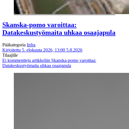
Skanska-pomo varoittaa:
Datakeskustyömaita uhkaa osaajapula
Pääkategoria
Infra
Kirjoitettu 5. elokuuta 2026, 13:00
5.8.2026
Tilaajille
Ei kommentteja
artikkeliin Skanska-pomo varoittaa:
Datakeskustyömaita uhkaa osaajapula