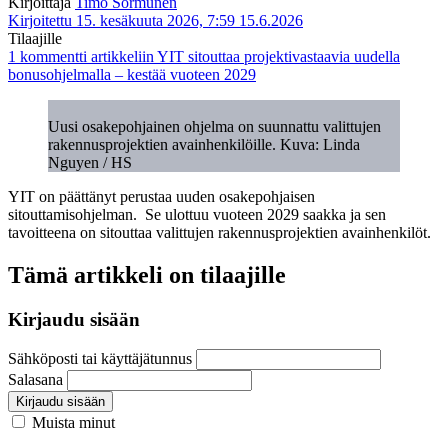
Kirjoittaja
Timo Sormunen
Kirjoitettu 15. kesäkuuta 2026, 7:59
15.6.2026
Tilaajille
1 kommentti
artikkeliin YIT sitouttaa projektivastaavia uudella
bonusohjelmalla – kestää vuoteen 2029
Uusi osakepohjainen ohjelma on suunnattu valittujen
rakennusprojektien avainhenkilöille. Kuva: Linda
Nguyen / HS
YIT on päättänyt perustaa uuden osakepohjaisen
sitouttamisohjelman. Se ulottuu vuoteen 2029 saakka ja sen
tavoitteena on sitouttaa valittujen rakennusprojektien avainhenkilöt.
Tämä artikkeli on tilaajille
Kirjaudu sisään
Sähköposti tai käyttäjätunnus
Salasana
Kirjaudu sisään
Muista minut