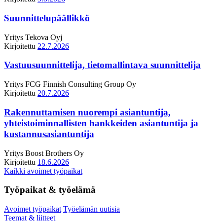
Suunnittelupäällikkö
Yritys
Tekova Oyj
Kirjoitettu
22.7.2026
Vastuusuunnittelija, tietomallintava suunnittelija
Yritys
FCG Finnish Consulting Group Oy
Kirjoitettu
20.7.2026
Rakennuttamisen nuorempi asiantuntija,
yhteistoiminnallisten hankkeiden asiantuntija ja
kustannusasiantuntija
Yritys
Boost Brothers Oy
Kirjoitettu
18.6.2026
Kaikki avoimet työpaikat
Työpaikat & työelämä
Avoimet työpaikat
Työelämän uutisia
Teemat & liitteet