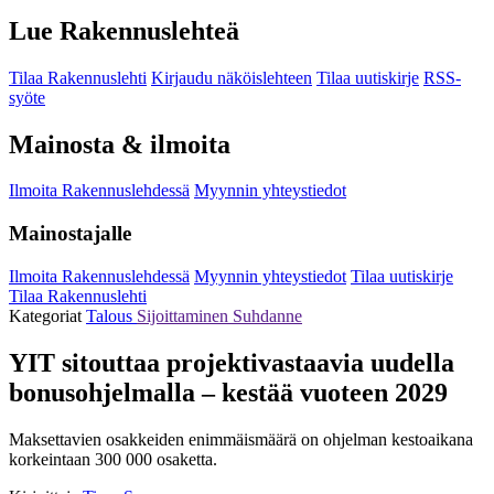
Lue Rakennuslehteä
Tilaa Rakennuslehti
Kirjaudu näköislehteen
Tilaa uutiskirje
RSS-
syöte
Mainosta & ilmoita
Ilmoita Rakennuslehdessä
Myynnin yhteystiedot
Mainostajalle
Ilmoita Rakennuslehdessä
Myynnin yhteystiedot
Tilaa uutiskirje
Tilaa Rakennuslehti
Kategoriat
Talous
Sijoittaminen
Suhdanne
YIT sitouttaa projektivastaavia uudella
bonusohjelmalla – kestää vuoteen 2029
Maksettavien osakkeiden enimmäismäärä on ohjelman kestoaikana
korkeintaan 300 000 osaketta.