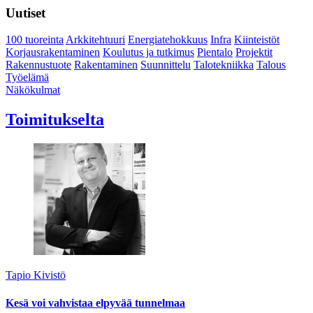
Uutiset
100 tuoreinta
Arkkitehtuuri
Energiatehokkuus
Infra
Kiinteistöt
Korjausrakentaminen
Koulutus ja tutkimus
Pientalo
Projektit
Rakennustuote
Rakentaminen
Suunnittelu
Talotekniikka
Talous
Työelämä
Näkökulmat
Toimitukselta
Tapio Kivistö
Kesä voi vahvistaa elpyvää tunnelmaa