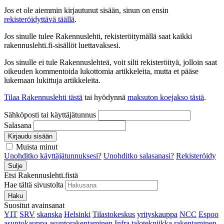
Jos et ole aiemmin kirjautunut sisään, sinun on ensin
rekisteröidyttävä täällä
.
Jos sinulle tulee Rakennuslehti, rekisteröitymällä saat kaikki
rakennuslehti.fi-sisällöt luettavaksesi.
Jos sinulle ei tule Rakennuslehteä, voit silti rekisteröityä, jolloin saat
oikeuden kommentoida lukottomia artikkeleita, mutta et pääse
lukemaan lukittuja artikkeleita.
Tilaa Rakennuslehti tästä
tai hyödynnä
maksuton koejakso tästä
.
Sähköposti tai käyttäjätunnus
Salasana
Kirjaudu sisään
Muista minut
Unohditko käyttäjätunnuksesi?
Unohditko salasanasi?
Rekisteröidy
Sulje
Etsi Rakennuslehti.fistä
Hae tältä sivustolta
Haku
Suositut avainsanat
YIT
SRV
skanska
Helsinki
Tilastokeskus
yrityskauppa
NCC
Espoo
asuntokauppa
asuntorakentaminen
Infra
talotekniikka
rakentaminen