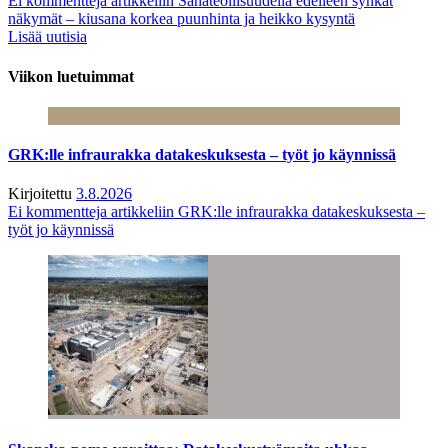
Ei kommentteja
artikkeliin Sahateollisuudella edelleen synkät
näkymät – kiusana korkea puunhinta ja heikko kysyntä
Lisää uutisia
Viikon luetuimmat
GRK:lle infraurakka datakeskuksesta – työt jo käynnissä
Kirjoitettu
3.8.2026
Ei kommentteja
artikkeliin GRK:lle infraurakka datakeskuksesta –
työt jo käynnissä