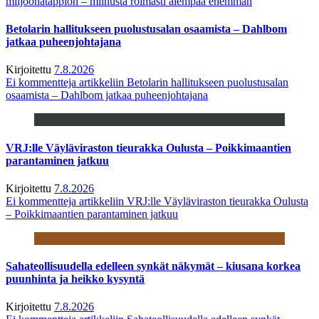
miljoonatappion – miinusta roimasti aiempaa enemmän
Betolarin hallitukseen puolustusalan osaamista – Dahlbom
jatkaa puheenjohtajana
Kirjoitettu
7.8.2026
Ei kommentteja
artikkeliin Betolarin hallitukseen puolustusalan
osaamista – Dahlbom jatkaa puheenjohtajana
VRJ:lle Väyläviraston tieurakka Oulusta – Poikkimaantien
parantaminen jatkuu
Kirjoitettu
7.8.2026
Ei kommentteja
artikkeliin VRJ:lle Väyläviraston tieurakka Oulusta
– Poikkimaantien parantaminen jatkuu
Sahateollisuudella edelleen synkät näkymät – kiusana korkea
puunhinta ja heikko kysyntä
Kirjoitettu
7.8.2026