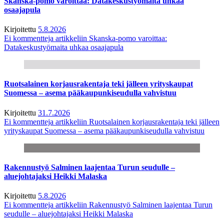
Skanska-pomo varoittaa: Datakeskustyömaita uhkaa
osaajapula
Kirjoitettu
5.8.2026
Ei kommentteja
artikkeliin Skanska-pomo varoittaa:
Datakeskustyömaita uhkaa osaajapula
Ruotsalainen korjausrakentaja teki jälleen yrityskaupat
Suomessa – asema pääkaupunkiseudulla vahvistuu
Kirjoitettu
31.7.2026
Ei kommentteja
artikkeliin Ruotsalainen korjausrakentaja teki jälleen
yrityskaupat Suomessa – asema pääkaupunkiseudulla vahvistuu
Rakennustyö Salminen laajentaa Turun seudulle –
aluejohtajaksi Heikki Malaska
Kirjoitettu
5.8.2026
Ei kommentteja
artikkeliin Rakennustyö Salminen laajentaa Turun
seudulle – aluejohtajaksi Heikki Malaska