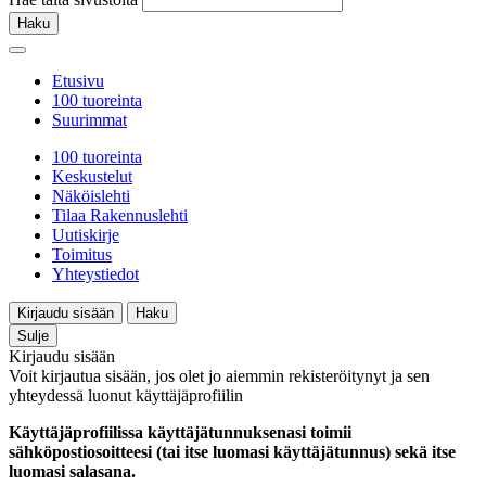
Haku
Etusivu
100 tuoreinta
Suurimmat
100 tuoreinta
Keskustelut
Näköislehti
Tilaa Rakennuslehti
Uutiskirje
Toimitus
Yhteystiedot
Kirjaudu sisään
Haku
Sulje
Kirjaudu sisään
Voit kirjautua sisään, jos olet jo aiemmin rekisteröitynyt ja sen
yhteydessä luonut käyttäjäprofiilin
Käyttäjäprofiilissa käyttäjätunnuksenasi toimii
sähköpostiosoitteesi (tai itse luomasi käyttäjätunnus) sekä itse
luomasi salasana.