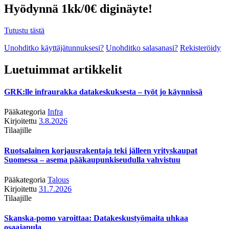
Hyödynnä 1kk/0€ diginäyte!
Tutustu tästä
Unohditko käyttäjätunnuksesi?
Unohditko salasanasi?
Rekisteröidy
Luetuimmat artikkelit
GRK:lle infraurakka datakeskuksesta – työt jo käynnissä
Pääkategoria
Infra
Kirjoitettu
3.8.2026
Tilaajille
Ruotsalainen korjausrakentaja teki jälleen yrityskaupat
Suomessa – asema pääkaupunkiseudulla vahvistuu
Pääkategoria
Talous
Kirjoitettu
31.7.2026
Tilaajille
Skanska-pomo varoittaa: Datakeskustyömaita uhkaa
osaajapula