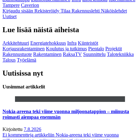
Tampere
Caverion
Kirjaudu sisään
Rekisteröidy
Tilaa Rakennuslehti
Näköislehdet
Uutiset
Lue lisää näistä aiheista
Arkkitehtuuri
Energiatehokkuus
Infra
Kiinteistöt
Korjausrakentaminen
Koulutus ja tutkimus
Pientalo
Projektit
Rakennustuote
Rakentaminen
RaksaTV
Suunnittelu
Talotekniikka
Talous
Työelämä
Uutisissa nyt
Uusimmat artikkelit
Nokia-areena teki viime vuonna miljoonatappion – miinusta
roimasti aiempaa enemmän
Kirjoitettu
7.8.2026
Ei kommentteja
artikkeliin Nokia-areena teki viime vuonna