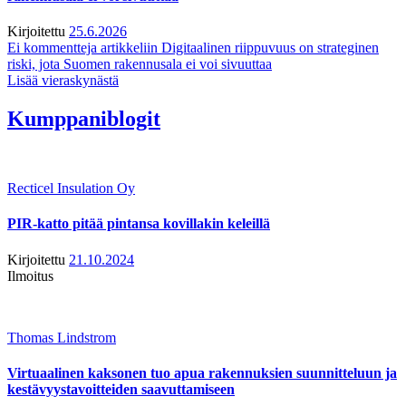
Kirjoitettu
25.6.2026
Ei kommentteja
artikkeliin Digitaalinen riippuvuus on strateginen
riski, jota Suomen rakennusala ei voi sivuuttaa
Lisää vieraskynästä
Kumppaniblogit
Recticel Insulation Oy
PIR-katto pitää pintansa kovillakin keleillä
Kirjoitettu
21.10.2024
Ilmoitus
Thomas Lindstrom
Virtuaalinen kaksonen tuo apua rakennuksien suunnitteluun ja
kestävyystavoitteiden saavuttamiseen