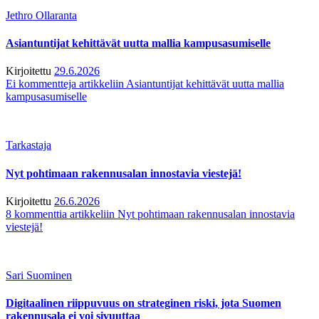
Jethro Ollaranta
Asiantuntijat kehittävät uutta mallia kampusasumiselle
Kirjoitettu
29.6.2026
Ei kommentteja
artikkeliin Asiantuntijat kehittävät uutta mallia
kampusasumiselle
Tarkastaja
Nyt pohtimaan rakennusalan innostavia viestejä!
Kirjoitettu
26.6.2026
8 kommenttia
artikkeliin Nyt pohtimaan rakennusalan innostavia
viestejä!
Sari Suominen
Digitaalinen riippuvuus on strateginen riski, jota Suomen
rakennusala ei voi sivuuttaa