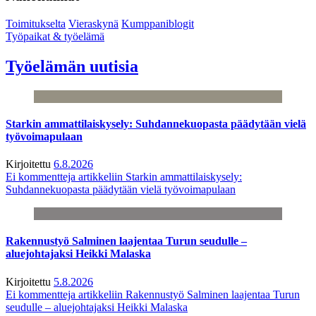
Toimitukselta
Vieraskynä
Kumppaniblogit
Työpaikat & työelämä
Työelämän uutisia
Starkin ammattilaiskysely: Suhdannekuopasta päädytään vielä
työvoimapulaan
Kirjoitettu
6.8.2026
Ei kommentteja
artikkeliin Starkin ammattilaiskysely:
Suhdannekuopasta päädytään vielä työvoimapulaan
Rakennustyö Salminen laajentaa Turun seudulle –
aluejohtajaksi Heikki Malaska
Kirjoitettu
5.8.2026
Ei kommentteja
artikkeliin Rakennustyö Salminen laajentaa Turun
seudulle – aluejohtajaksi Heikki Malaska