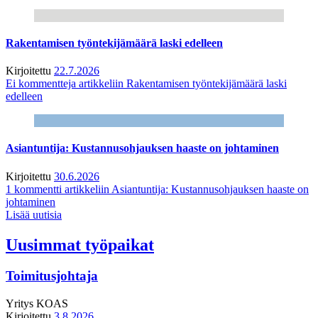
Rakentamisen työntekijämäärä laski edelleen
Kirjoitettu
22.7.2026
Ei kommentteja
artikkeliin Rakentamisen työntekijämäärä laski
edelleen
Asiantuntija: Kustannusohjauksen haaste on johtaminen
Kirjoitettu
30.6.2026
1 kommentti
artikkeliin Asiantuntija: Kustannusohjauksen haaste on
johtaminen
Lisää uutisia
Uusimmat työpaikat
Toimitusjohtaja
Yritys
KOAS
Kirjoitettu
3.8.2026