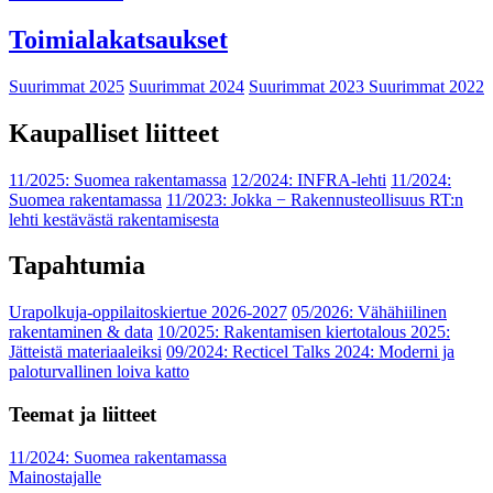
Toimialakatsaukset
Suurimmat 2025
Suurimmat 2024
Suurimmat 2023
Suurimmat 2022
Kaupalliset liitteet
11/2025: Suomea rakentamassa
12/2024: INFRA-lehti
11/2024:
Suomea rakentamassa
11/2023: Jokka − Rakennusteollisuus RT:n
lehti kestävästä rakentamisesta
Tapahtumia
Urapolkuja-oppilaitoskiertue 2026-2027
05/2026: Vähähiilinen
rakentaminen & data
10/2025: Rakentamisen kiertotalous 2025:
Jätteistä materiaaleiksi
09/2024: Recticel Talks 2024: Moderni ja
paloturvallinen loiva katto
Teemat ja liitteet
11/2024: Suomea rakentamassa
Mainostajalle