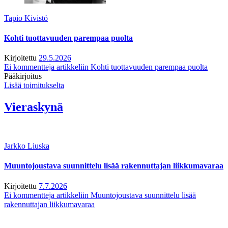
Tapio Kivistö
Kohti tuottavuuden parempaa puolta
Kirjoitettu
29.5.2026
Ei kommentteja
artikkeliin Kohti tuottavuuden parempaa puolta
Pääkirjoitus
Lisää toimitukselta
Vieraskynä
Jarkko Liuska
Muuntojoustava suunnittelu lisää rakennuttajan liikkumavaraa
Kirjoitettu
7.7.2026
Ei kommentteja
artikkeliin Muuntojoustava suunnittelu lisää
rakennuttajan liikkumavaraa