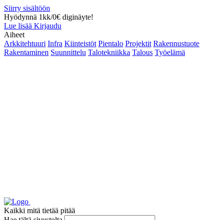
Siirry sisältöön
Hyödynnä 1kk/0€ diginäyte!
Lue lisää
Kirjaudu
Aiheet
Arkkitehtuuri
Infra
Kiinteistöt
Pientalo
Projektit
Rakennustuote
Rakentaminen
Suunnittelu
Talotekniikka
Talous
Työelämä
Kaikki mitä tietää pitää
Hae tältä sivustolta