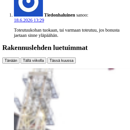
Tiedonhaluinen
sanoo:
18.6.2026 13:29
Toteutuukohan tuokaan, tai varmaan toteutuu, jos bonusta
jaetaan sinne yläpäähän.
Rakennuslehden luetuimmat
Tänään
Tällä viikolla
Tässä kuussa