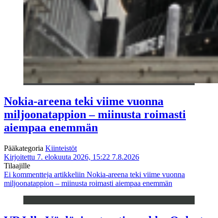
Nokia-areena teki viime vuonna
miljoonatappion – miinusta roimasti
aiempaa enemmän
Pääkategoria
Kiinteistöt
Kirjoitettu 7. elokuuta 2026, 15:22
7.8.2026
Tilaajille
Ei kommentteja
artikkeliin Nokia-areena teki viime vuonna
miljoonatappion – miinusta roimasti aiempaa enemmän