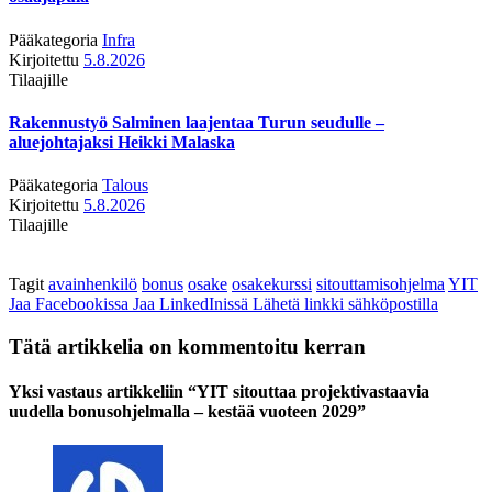
Pääkategoria
Infra
Kirjoitettu
5.8.2026
Tilaajille
Rakennustyö Salminen laajentaa Turun seudulle –
aluejohtajaksi Heikki Malaska
Pääkategoria
Talous
Kirjoitettu
5.8.2026
Tilaajille
Tagit
avainhenkilö
bonus
osake
osakekurssi
sitouttamisohjelma
YIT
Jaa Facebookissa
Jaa LinkedInissä
Lähetä linkki sähköpostilla
Tätä artikkelia on kommentoitu kerran
Yksi vastaus artikkeliin “YIT sitouttaa projektivastaavia
uudella bonusohjelmalla – kestää vuoteen 2029”