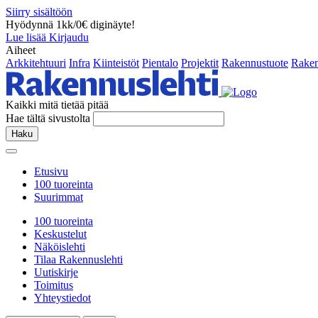
Siirry sisältöön
Hyödynnä 1kk/0€ diginäyte!
Lue lisää
Kirjaudu
Aiheet
Arkkitehtuuri
Infra
Kiinteistöt
Pientalo
Projektit
Rakennustuote
Raken
Kaikki mitä tietää pitää
Hae tältä sivustolta
Haku
Etusivu
100 tuoreinta
Suurimmat
100 tuoreinta
Keskustelut
Näköislehti
Tilaa Rakennuslehti
Uutiskirje
Toimitus
Yhteystiedot