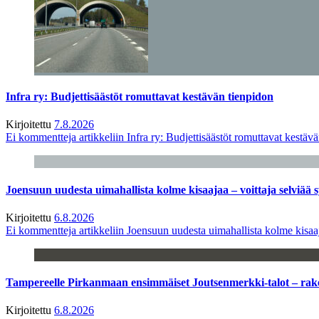
Infra ry: Budjettisäästöt romuttavat kestävän tienpidon
Kirjoitettu
7.8.2026
Ei kommentteja
artikkeliin Infra ry: Budjettisäästöt romuttavat kestäv
Joensuun uudesta uimahallista kolme kisaajaa – voittaja selviää s
Kirjoitettu
6.8.2026
Ei kommentteja
artikkeliin Joensuun uudesta uimahallista kolme kisaaj
Tampereelle Pirkanmaan ensimmäiset Joutsenmerkki-talot – ra
Kirjoitettu
6.8.2026