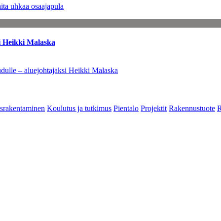
ita uhkaa osaajapula
i Heikki Malaska
dulle – aluejohtajaksi Heikki Malaska
srakentaminen
Koulutus ja tutkimus
Pientalo
Projektit
Rakennustuote
R