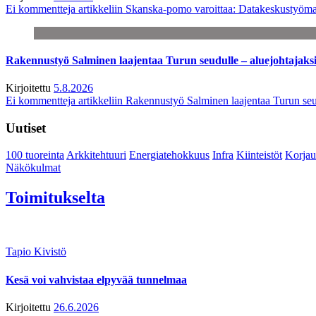
Ei kommentteja
artikkeliin Skanska-pomo varoittaa: Datakeskustyöma
Rakennustyö Salminen laajentaa Turun seudulle – aluejohtajaks
Kirjoitettu
5.8.2026
Ei kommentteja
artikkeliin Rakennustyö Salminen laajentaa Turun seu
Uutiset
100 tuoreinta
Arkkitehtuuri
Energiatehokkuus
Infra
Kiinteistöt
Korjau
Näkökulmat
Toimitukselta
Tapio Kivistö
Kesä voi vahvistaa elpyvää tunnelmaa
Kirjoitettu
26.6.2026