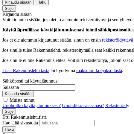
Kirjaudu sisään
Haku
Sulje
Kirjaudu sisään
Voit kirjautua sisään, jos olet jo aiemmin rekisteröitynyt ja sen yhteyde
Käyttäjäprofiilissa käyttäjätunnuksenasi toimii sähköpostiosoittees
Jos et ole aiemmin kirjautunut sisään, sinun on ensin
rekisteröidyttävä 
Jos sinulle tulee Rakennuslehti, rekisteröitymällä saat kaikki rakennusle
Jos sinulle ei tule Rakennuslehteä, voit silti rekisteröityä, jolloin sa
Tilaa Rakennuslehti tästä
tai hyödynnä
maksuton koejakso tästä
.
Sähköposti tai käyttäjätunnus
Salasana
Kirjaudu sisään
Muista minut
Unohditko käyttäjätunnuksesi?
Unohditko salasanasi?
Rekisteröidy
Sulje
Etsi Rakennuslehti.fistä
Hae tältä sivustolta
Haku