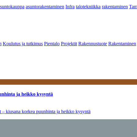
asuntokauppa
asuntorakentaminen
Infra
talotekniikka
rakentaminen
Tam
n
Koulutus ja tutkimus
Pientalo
Projektit
Rakennustuote
Rakentaminen
unhinta ja heikko kysyntä
ät – kiusana korkea puunhinta ja heikko kysyntä