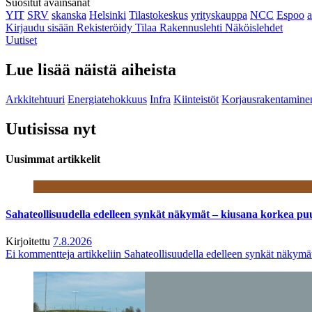
Suositut avainsanat
YIT
SRV
skanska
Helsinki
Tilastokeskus
yrityskauppa
NCC
Espoo
Kirjaudu sisään
Rekisteröidy
Tilaa Rakennuslehti
Näköislehdet
Uutiset
Lue lisää näistä aiheista
Arkkitehtuuri
Energiatehokkuus
Infra
Kiinteistöt
Korjausrakentamine
Uutisissa nyt
Uusimmat artikkelit
Sahateollisuudella edelleen synkät näkymät – kiusana korkea pu
Kirjoitettu
7.8.2026
Ei kommentteja
artikkeliin Sahateollisuudella edelleen synkät näkym