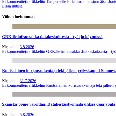
Ei kommentteja
artikkeliin Tampereelle Pirkanmaan ensimmäiset Jout
Lisää uutisia
Viikon luetuimmat
GRK:lle infraurakka datakeskuksesta – työt jo käynnissä
Kirjoitettu
3.8.2026
Ei kommentteja
artikkeliin GRK:lle infraurakka datakeskuksesta – työ
Ruotsalainen korjausrakentaja teki jälleen yrityskaupat Suome
Kirjoitettu
31.7.2026
Ei kommentteja
artikkeliin Ruotsalainen korjausrakentaja teki jälle
Skanska-pomo varoittaa: Datakeskustyömaita uhkaa osaajapula
Kirjoitettu
5.8.2026