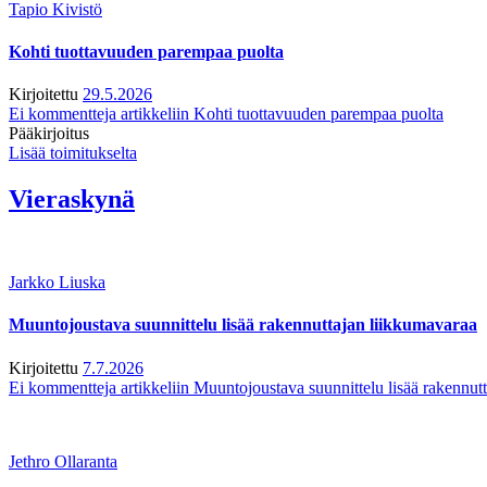
Tapio Kivistö
Kohti tuottavuuden parempaa puolta
Kirjoitettu
29.5.2026
Ei kommentteja
artikkeliin Kohti tuottavuuden parempaa puolta
Pääkirjoitus
Lisää toimitukselta
Vieraskynä
Jarkko Liuska
Muuntojoustava suunnittelu lisää rakennuttajan liikkumavaraa
Kirjoitettu
7.7.2026
Ei kommentteja
artikkeliin Muuntojoustava suunnittelu lisää rakennut
Jethro Ollaranta