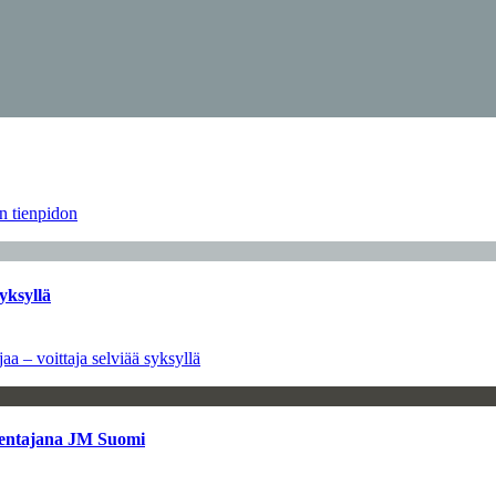
än tienpidon
yksyllä
aa – voittaja selviää syksyllä
kentajana JM Suomi