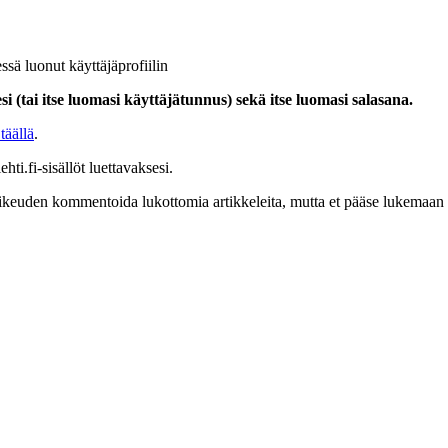
ssä luonut käyttäjäprofiilin
i (tai itse luomasi käyttäjätunnus) sekä itse luomasi salasana.
täällä
.
hti.fi-sisällöt luettavaksesi.
at oikeuden kommentoida lukottomia artikkeleita, mutta et pääse lukemaan l