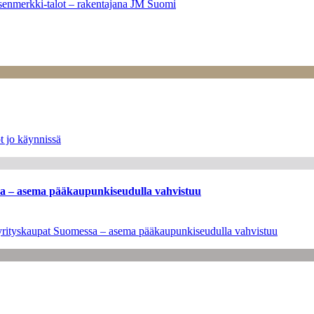
senmerkki-talot – rakentajana JM Suomi
t jo käynnissä
ssa – asema pääkaupunkiseudulla vahvistuu
en yrityskaupat Suomessa – asema pääkaupunkiseudulla vahvistuu