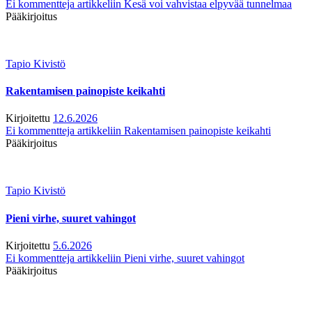
Ei kommentteja
artikkeliin Kesä voi vahvistaa elpyvää tunnelmaa
Pääkirjoitus
Tapio Kivistö
Rakentamisen painopiste keikahti
Kirjoitettu
12.6.2026
Ei kommentteja
artikkeliin Rakentamisen painopiste keikahti
Pääkirjoitus
Tapio Kivistö
Pieni virhe, suuret vahingot
Kirjoitettu
5.6.2026
Ei kommentteja
artikkeliin Pieni virhe, suuret vahingot
Pääkirjoitus