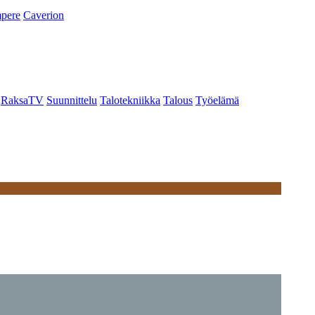
pere
Caverion
RaksaTV
Suunnittelu
Talotekniikka
Talous
Työelämä