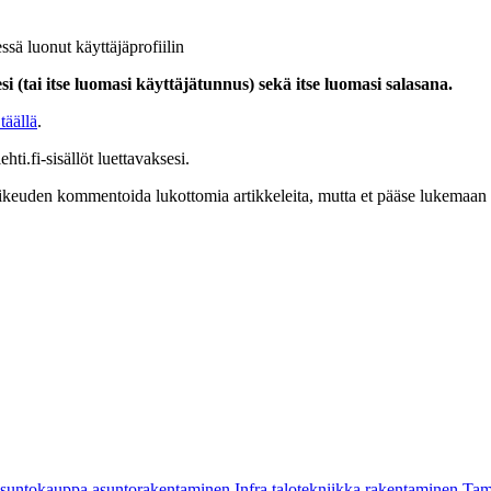
ssä luonut käyttäjäprofiilin
i (tai itse luomasi käyttäjätunnus) sekä itse luomasi salasana.
täällä
.
hti.fi-sisällöt luettavaksesi.
at oikeuden kommentoida lukottomia artikkeleita, mutta et pääse lukemaan l
asuntokauppa
asuntorakentaminen
Infra
talotekniikka
rakentaminen
Tam