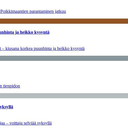
– Poikkimaantien parantaminen jatkuu
unhinta ja heikko kysyntä
ät – kiusana korkea puunhinta ja heikko kysyntä
än tienpidon
yksyllä
aa – voittaja selviää syksyllä