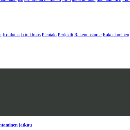
n
Koulutus ja tutkimus
Pientalo
Projektit
Rakennustuote
Rakentaminen
antaminen jatkuu