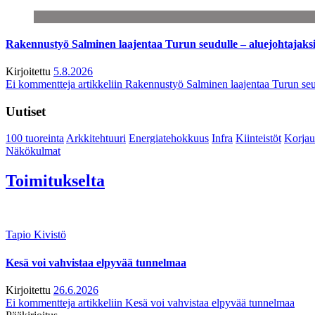
Rakennustyö Salminen laajentaa Turun seudulle – aluejohtajaks
Kirjoitettu
5.8.2026
Ei kommentteja
artikkeliin Rakennustyö Salminen laajentaa Turun seu
Uutiset
100 tuoreinta
Arkkitehtuuri
Energiatehokkuus
Infra
Kiinteistöt
Korjau
Näkökulmat
Toimitukselta
Tapio Kivistö
Kesä voi vahvistaa elpyvää tunnelmaa
Kirjoitettu
26.6.2026
Ei kommentteja
artikkeliin Kesä voi vahvistaa elpyvää tunnelmaa