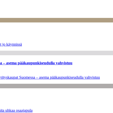
t jo käynnissä
ssa – asema pääkaupunkiseudulla vahvistuu
en yrityskaupat Suomessa – asema pääkaupunkiseudulla vahvistuu
ita uhkaa osaajapula