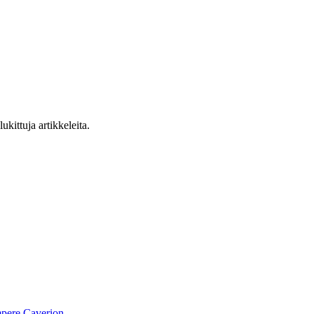
ukittuja artikkeleita.
pere
Caverion