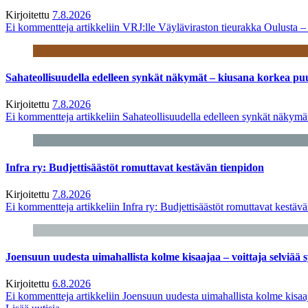
Kirjoitettu
7.8.2026
Ei kommentteja
artikkeliin VRJ:lle Väyläviraston tieurakka Oulusta 
Sahateollisuudella edelleen synkät näkymät – kiusana korkea pu
Kirjoitettu
7.8.2026
Ei kommentteja
artikkeliin Sahateollisuudella edelleen synkät näkym
Infra ry: Budjettisäästöt romuttavat kestävän tienpidon
Kirjoitettu
7.8.2026
Ei kommentteja
artikkeliin Infra ry: Budjettisäästöt romuttavat kestäv
Joensuun uudesta uimahallista kolme kisaajaa – voittaja selviää s
Kirjoitettu
6.8.2026
Ei kommentteja
artikkeliin Joensuun uudesta uimahallista kolme kisaaj