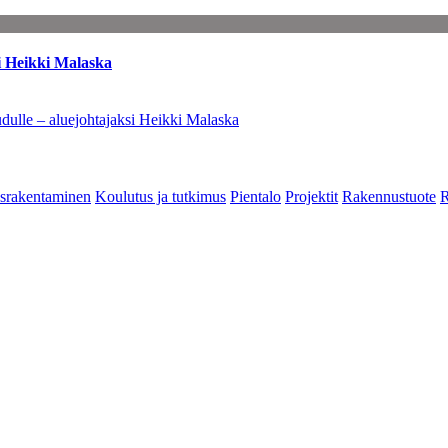
i Heikki Malaska
dulle – aluejohtajaksi Heikki Malaska
srakentaminen
Koulutus ja tutkimus
Pientalo
Projektit
Rakennustuote
R