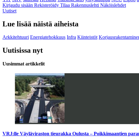
Kirjaudu sisään
Rekisteröidy
Tilaa Rakennuslehti
Näköislehdet
Uutiset
Lue lisää näistä aiheista
Arkkitehtuuri
Energiatehokkuus
Infra
Kiinteistöt
Korjausrakentamine
Uutisissa nyt
Uusimmat artikkelit
VRJ:lle Väyläviraston tieurakka Oulusta – Poikkimaantien par