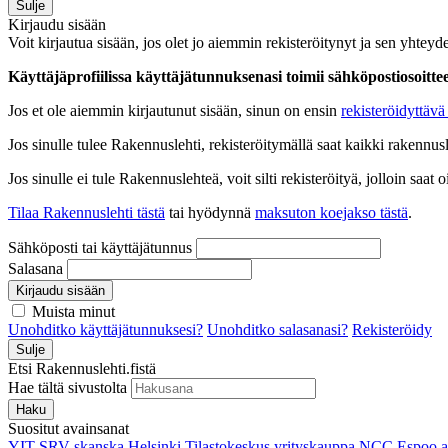
Sulje
Kirjaudu sisään
Voit kirjautua sisään, jos olet jo aiemmin rekisteröitynyt ja sen yhteyde
Käyttäjäprofiilissa käyttäjätunnuksenasi toimii sähköpostiosoittees
Jos et ole aiemmin kirjautunut sisään, sinun on ensin
rekisteröidyttävä 
Jos sinulle tulee Rakennuslehti, rekisteröitymällä saat kaikki rakennusle
Jos sinulle ei tule Rakennuslehteä, voit silti rekisteröityä, jolloin sa
Tilaa Rakennuslehti tästä
tai hyödynnä
maksuton koejakso tästä
.
Sähköposti tai käyttäjätunnus
Salasana
Kirjaudu sisään
Muista minut
Unohditko käyttäjätunnuksesi?
Unohditko salasanasi?
Rekisteröidy
Sulje
Etsi Rakennuslehti.fistä
Hae tältä sivustolta
Haku
Suositut avainsanat
YIT
SRV
skanska
Helsinki
Tilastokeskus
yrityskauppa
NCC
Espoo