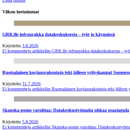
Lisää uutisia
Viikon luetuimmat
GRK:lle infraurakka datakeskuksesta – työt jo käynnissä
Kirjoitettu
3.8.2026
Ei kommentteja
artikkeliin GRK:lle infraurakka datakeskuksesta – työ
Ruotsalainen korjausrakentaja teki jälleen yrityskaupat Suome
Kirjoitettu
31.7.2026
Ei kommentteja
artikkeliin Ruotsalainen korjausrakentaja teki jälle
Skanska-pomo varoittaa: Datakeskustyömaita uhkaa osaajapula
Kirjoitettu
5.8.2026
Ei kommentteja
artikkeliin Skanska-pomo varoittaa: Datakeskustyöma