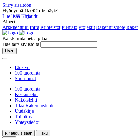
Siirry sisältöön
Hyödynnä 1kk/0€ diginäyte!
Lue lisää
Kirjaudu
Aiheet
Arkkitehtuuri
Infra
Kiinteistöt
Pientalo
Projektit
Rakennustuote
Raken
Kaikki mitä tietää pitää
Hae tältä sivustolta
Haku
Etusivu
100 tuoreinta
Suurimmat
100 tuoreinta
Keskustelut
Näköislehti
Tilaa Rakennuslehti
Uutiskirje
Toimitus
Yhteystiedot
Kirjaudu sisään
Haku