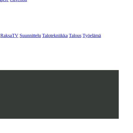
RaksaTV
Suunnittelu
Talotekniikka
Talous
Työelämä