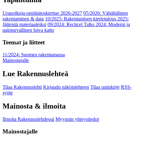
Urapolkuja-oppilaitoskiertue 2026-2027
05/2026: Vähähiilinen
rakentaminen & data
10/2025: Rakentamisen kiertotalous 2025:
Jätteistä materiaaleiksi
09/2024: Recticel Talks 2024: Moderni ja
paloturvallinen loiva katto
Teemat ja liitteet
11/2024: Suomea rakentamassa
Mainostajalle
Lue Rakennuslehteä
Tilaa Rakennuslehti
Kirjaudu näköislehteen
Tilaa uutiskirje
RSS-
syöte
Mainosta & ilmoita
Ilmoita Rakennuslehdessä
Myynnin yhteystiedot
Mainostajalle