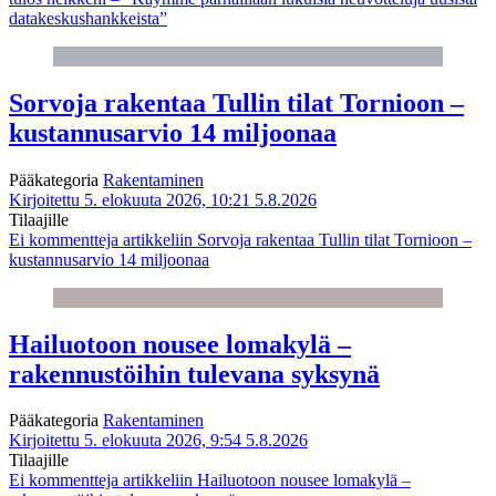
datakeskushankkeista”
Sorvoja rakentaa Tullin tilat Tornioon –
kustannusarvio 14 miljoonaa
Pääkategoria
Rakentaminen
Kirjoitettu 5. elokuuta 2026, 10:21
5.8.2026
Tilaajille
Ei kommentteja
artikkeliin Sorvoja rakentaa Tullin tilat Tornioon –
kustannusarvio 14 miljoonaa
Hailuotoon nousee lomakylä –
rakennustöihin tulevana syksynä
Pääkategoria
Rakentaminen
Kirjoitettu 5. elokuuta 2026, 9:54
5.8.2026
Tilaajille
Ei kommentteja
artikkeliin Hailuotoon nousee lomakylä –