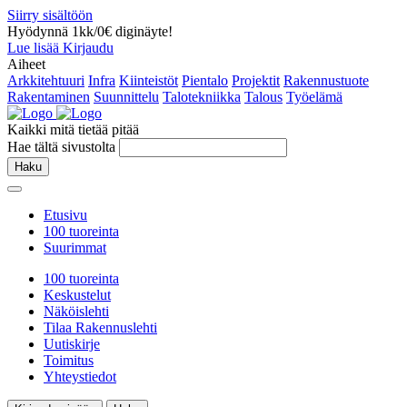
Siirry sisältöön
Hyödynnä 1kk/0€ diginäyte!
Lue lisää
Kirjaudu
Aiheet
Arkkitehtuuri
Infra
Kiinteistöt
Pientalo
Projektit
Rakennustuote
Rakentaminen
Suunnittelu
Talotekniikka
Talous
Työelämä
Kaikki mitä tietää pitää
Hae tältä sivustolta
Haku
Etusivu
100 tuoreinta
Suurimmat
100 tuoreinta
Keskustelut
Näköislehti
Tilaa Rakennuslehti
Uutiskirje
Toimitus
Yhteystiedot