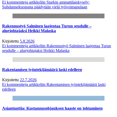
Ei kommentteja
artikkeliin Starkin ammattilaiskysely:
Suhdannekuopasta päädytään vielä työvoimapulaan
Rakennustyö Salminen laajentaa Turun seudulle –
aluejohtajaksi Heikki Malaska
Kirjoitettu
5.8.2026
Ei kommentteja
artikkeliin Rakennustyö Salminen laajentaa Turun
seudulle – aluejohtajaksi Heikki Malaska
Rakentamisen työntekijämäärä laski edelleen
Kirjoitettu
22.7.2026
Ei kommentteja
artikkeliin Rakentamisen työntekijämäärä laski
edelleen
Asiantuntija: Kustannusohjauksen haaste on johtaminen