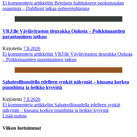
Ei kommentteja
artikkeliin Betolarin hallitukseen puolustusalan
osaamista – Dahlbom jatkaa puheenjohtajana
VRJ:lle Väyläviraston tieurakka Oulusta – Poikkimaantien
parantaminen jatkuu
Kirjoitettu
7.8.2026
Ei kommentteja
artikkeliin VRJ:lle Väyläviraston tieurakka Oulusta
– Poikkimaantien parantaminen jatkuu
Sahateollisuudella edelleen synkät näkymät – kiusana korkea
puunhinta ja heikko kysyntä
Kirjoitettu
7.8.2026
Ei kommentteja
artikkeliin Sahateollisuudella edelleen synkät
näkymät – kiusana korkea puunhinta ja heikko kysyntä
Lisää uutisia
Viikon luetuimmat