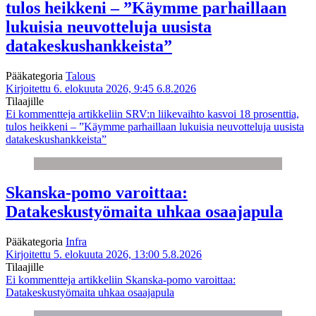
tulos heikkeni – ”Käymme parhaillaan
lukuisia neuvotteluja uusista
datakeskushankkeista”
Pääkategoria
Talous
Kirjoitettu 6. elokuuta 2026, 9:45
6.8.2026
Tilaajille
Ei kommentteja
artikkeliin SRV:n liikevaihto kasvoi 18 prosenttia,
tulos heikkeni – ”Käymme parhaillaan lukuisia neuvotteluja uusista
datakeskushankkeista”
Skanska-pomo varoittaa:
Datakeskustyömaita uhkaa osaajapula
Pääkategoria
Infra
Kirjoitettu 5. elokuuta 2026, 13:00
5.8.2026
Tilaajille
Ei kommentteja
artikkeliin Skanska-pomo varoittaa:
Datakeskustyömaita uhkaa osaajapula