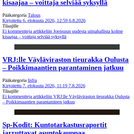
kisaajaa – voittaja selviää syksyllä
Pääkategoria
Talous
Kirjoitettu 6. elokuuta 2026, 12:59
6.8.2026
Tilaajille
Ei kommentteja
artikkeliin Joensuun uudesta uimahallista kolme
kisaajaa – voittaja selviää syksyllä
VRJ:lle Väyläviraston tieurakka Oulusta
– Poikkimaantien parantaminen jatkuu
Pääkategoria
Infra
Kirjoitettu 7. elokuuta 2026, 11:19
7.8.2026
Tilaajille
Ei kommentteja
artikkeliin VRJ:lle Väyläviraston tieurakka Oulusta
– Poikkimaantien parantaminen jatkuu
Sp-Kodit: Kuntotarkastusraportit
jarruttavat asuntokauppaa