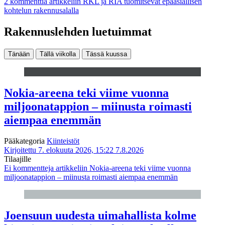
2 kommenttia
artikkeliin RKL ja RIA tuomitsevat epäasiallisen
kohtelun rakennusalalla
Rakennuslehden luetuimmat
Tänään
Tällä viikolla
Tässä kuussa
Nokia-areena teki viime vuonna
miljoonatappion – miinusta roimasti
aiempaa enemmän
Pääkategoria
Kiinteistöt
Kirjoitettu 7. elokuuta 2026, 15:22
7.8.2026
Tilaajille
Ei kommentteja
artikkeliin Nokia-areena teki viime vuonna
miljoonatappion – miinusta roimasti aiempaa enemmän
Joensuun uudesta uimahallista kolme