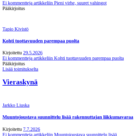
Ei kommentteja
artikkeliin Pieni virhe, suuret vahingot
Pääkirjoitus
Tapio Kivistö
Kohti tuottavuuden parempaa puolta
Kirjoitettu
29.5.2026
Ei kommentteja
artikkeliin Kohti tuottavuuden parempaa puolta
Pääkirjoitus
Lisää toimitukselta
Vieraskynä
Jarkko Liuska
Muuntojoustava suunnittelu lisää rakennuttajan liikkumavaraa
Kirjoitettu
7.7.2026
Ei kommentteja
artikkeliin Muuntojoustava suunnittelu lisää