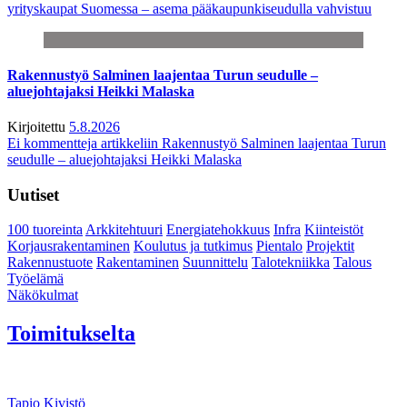
yrityskaupat Suomessa – asema pääkaupunkiseudulla vahvistuu
Rakennustyö Salminen laajentaa Turun seudulle –
aluejohtajaksi Heikki Malaska
Kirjoitettu
5.8.2026
Ei kommentteja
artikkeliin Rakennustyö Salminen laajentaa Turun
seudulle – aluejohtajaksi Heikki Malaska
Uutiset
100 tuoreinta
Arkkitehtuuri
Energiatehokkuus
Infra
Kiinteistöt
Korjausrakentaminen
Koulutus ja tutkimus
Pientalo
Projektit
Rakennustuote
Rakentaminen
Suunnittelu
Talotekniikka
Talous
Työelämä
Näkökulmat
Toimitukselta
Tapio Kivistö