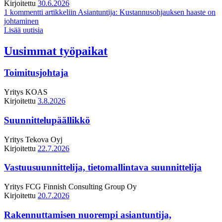
Kirjoitettu
30.6.2026
1 kommentti
artikkeliin Asiantuntija: Kustannusohjauksen haaste on
johtaminen
Lisää uutisia
Uusimmat työpaikat
Toimitusjohtaja
Yritys
KOAS
Kirjoitettu
3.8.2026
Suunnittelupäällikkö
Yritys
Tekova Oyj
Kirjoitettu
22.7.2026
Vastuusuunnittelija, tietomallintava suunnittelija
Yritys
FCG Finnish Consulting Group Oy
Kirjoitettu
20.7.2026
Rakennuttamisen nuorempi asiantuntija,