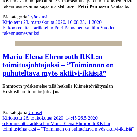
RKL:n asiantuntijaraati on 23. marraskuuta palkinnut Vuoden 2020
rakennusmestarina kajaanilaislähtöisen
Petri Pennasen
Vantaalta.
Pääkategoria
Työelämä
Kirjoitettu 23. marraskuuta 2020, 16:08
23.11.2020
Ei kommentteja
artikkeliin Petri Pennanen valittiin Vuoden
rakennusmestariksi
Maria-Elena Ehrnrooth RKL:n
toimitusjohtajaksi – ”Toiminnan on
puhuteltava myös aktiivi-ikäisiä”
Ehrnrooth työskentelee tällä hetkellä Kiinteistövälitysalan
Keskusliiton toimitusjohtajana.
Pääkategoria
Uutiset
Kirjoitettu 26. toukokuuta 2020, 14:45
26.5.2020
6 kommenttia
artikkeliin Maria-Elena Ehrnrooth RKL:n
toimitusjohtajaksi – ”Toiminnan on puhuteltava myös aktiivi-ikäisiä”