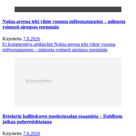
Nokia-areena teki viime vuonna miljoonatappion – miinusta
roimasti aiempaa enemmän
Kirjoitettu
7.8.2026
Ei kommentteja
artikkeliin Nokia-areena teki viime vuonna
miljoonatappion – miinusta roimasti aiempaa enemmän
Betolarin hallitukseen puolustusalan osaamista – Dahlbom
jatkaa puheenjohtajana
Kirjoitettu
7.8.2026