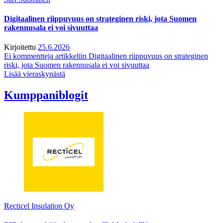
Digitaalinen riippuvuus on strateginen riski, jota Suomen
rakennusala ei voi sivuuttaa
Kirjoitettu
25.6.2026
Ei kommentteja
artikkeliin Digitaalinen riippuvuus on strateginen
riski, jota Suomen rakennusala ei voi sivuuttaa
Lisää vieraskynästä
Kumppaniblogit
Recticel Insulation Oy