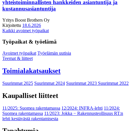
yhteistoiminnallisten hankkeiden asiantuntija ja
kustannusasiantuntija
Yritys
Boost Brothers Oy
Kirjoitettu
18.6.2026
Kaikki avoimet työpaikat
Työpaikat & työelämä
Avoimet työpaikat
Työelämän uutisia
Teemat & liitteet
Toimialakatsaukset
Suurimmat 2025
Suurimmat 2024
Suurimmat 2023
Suurimmat 2022
Kaupalliset liitteet
11/2025: Suomea rakentamassa
12/2024: INFRA-lehti
11/2024:
Suomea rakentamassa
11/2023: Jokka − Rakennusteollisuus RT:n
lehti kestävästä rakentamisesta
Tapahtumia