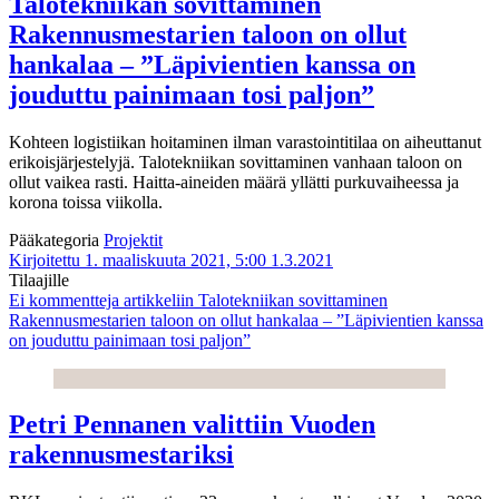
Talotekniikan sovittaminen
Rakennusmestarien taloon on ollut
hankalaa – ”Läpivientien kanssa on
jouduttu painimaan tosi paljon”
Kohteen logistiikan hoitaminen ilman varastointitilaa on aiheuttanut
erikoisjärjestelyjä. Talotekniikan sovittaminen vanhaan taloon on
ollut vaikea rasti. Haitta-aineiden määrä yllätti purkuvaiheessa ja
korona toissa viikolla.
Pääkategoria
Projektit
Kirjoitettu 1. maaliskuuta 2021, 5:00
1.3.2021
Tilaajille
Ei kommentteja
artikkeliin Talotekniikan sovittaminen
Rakennusmestarien taloon on ollut hankalaa – ”Läpivientien kanssa
on jouduttu painimaan tosi paljon”
Petri Pennanen valittiin Vuoden
rakennusmestariksi