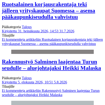
Ruotsalainen korjausrakentaja teki
jälleen yrityskaupat Suomessa – asema
pääkaupunkiseudulla vahvistuu
Pääkategoria
Talous
Kirjoitettu 31. heinäkuuta 2026, 14:53
31.7.2026
Tilaajille
Ei kommentteja
artikkeliin Ruotsalainen korjausrakentaja teki jälleen
yrityskaupat Suomessa – asema pääkaupunkiseudulla vahvistuu
Rakennustyö Salminen laajentaa Turun
seudulle – aluejohtajaksi Heikki Malaska
Pääkategoria
Talous
Kirjoitettu 5. elokuuta 2026, 10:51
5.8.2026
Tilaajille
Ei kommentteja
artikkeliin Rakennustyö Salminen laajentaa Turun
seudulle – aluejohtajaksi Heikki Malaska