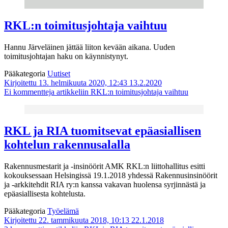
RKL:n toimitusjohtaja vaihtuu
Hannu Järveläinen jättää liiton kevään aikana. Uuden
toimitusjohtajan haku on käynnistynyt.
Pääkategoria
Uutiset
Kirjoitettu 13. helmikuuta 2020, 12:43
13.2.2020
Ei kommentteja
artikkeliin RKL:n toimitusjohtaja vaihtuu
RKL ja RIA tuomitsevat epäasiallisen
kohtelun rakennusalalla
Rakennusmestarit ja -insinöörit AMK RKL:n liittohallitus esitti
kokouksessaan Helsingissä 19.1.2018 yhdessä Rakennusinsinöörit
ja -arkkitehdit RIA ry:n kanssa vakavan huolensa syrjinnästä ja
epäasiallisesta kohtelusta.
Pääkategoria
Työelämä
Kirjoitettu 22. tammikuuta 2018, 10:13
22.1.2018