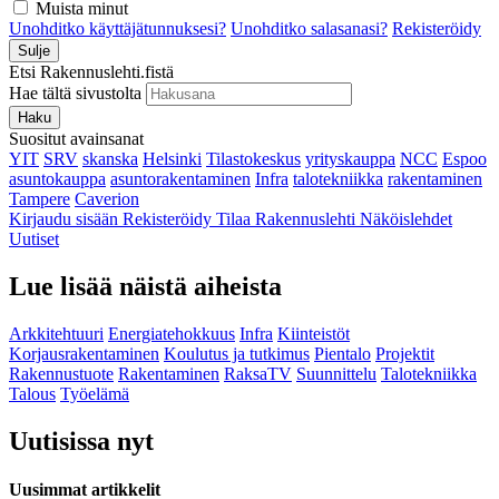
Muista minut
Unohditko käyttäjätunnuksesi?
Unohditko salasanasi?
Rekisteröidy
Sulje
Etsi Rakennuslehti.fistä
Hae tältä sivustolta
Haku
Suositut avainsanat
YIT
SRV
skanska
Helsinki
Tilastokeskus
yrityskauppa
NCC
Espoo
asuntokauppa
asuntorakentaminen
Infra
talotekniikka
rakentaminen
Tampere
Caverion
Kirjaudu sisään
Rekisteröidy
Tilaa Rakennuslehti
Näköislehdet
Uutiset
Lue lisää näistä aiheista
Arkkitehtuuri
Energiatehokkuus
Infra
Kiinteistöt
Korjausrakentaminen
Koulutus ja tutkimus
Pientalo
Projektit
Rakennustuote
Rakentaminen
RaksaTV
Suunnittelu
Talotekniikka
Talous
Työelämä
Uutisissa nyt
Uusimmat artikkelit