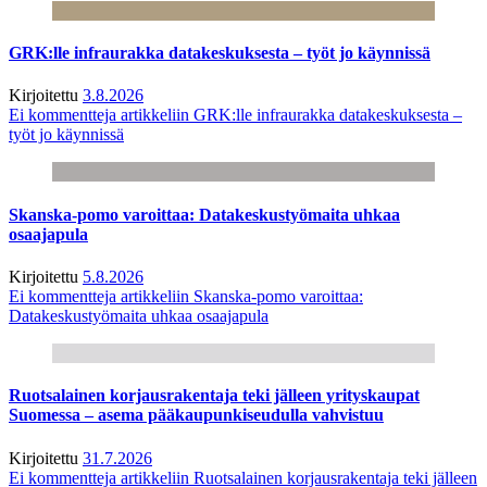
GRK:lle infraurakka datakeskuksesta – työt jo käynnissä
Kirjoitettu
3.8.2026
Ei kommentteja
artikkeliin GRK:lle infraurakka datakeskuksesta –
työt jo käynnissä
Skanska-pomo varoittaa: Datakeskustyömaita uhkaa
osaajapula
Kirjoitettu
5.8.2026
Ei kommentteja
artikkeliin Skanska-pomo varoittaa:
Datakeskustyömaita uhkaa osaajapula
Ruotsalainen korjausrakentaja teki jälleen yrityskaupat
Suomessa – asema pääkaupunkiseudulla vahvistuu
Kirjoitettu
31.7.2026
Ei kommentteja
artikkeliin Ruotsalainen korjausrakentaja teki jälleen