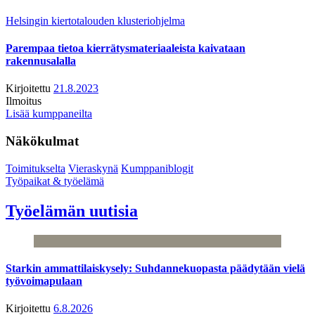
Helsingin kiertotalouden klusteriohjelma
Parempaa tietoa kierrätysmateriaaleista kaivataan
rakennusalalla
Kirjoitettu
21.8.2023
Ilmoitus
Lisää kumppaneilta
Näkökulmat
Toimitukselta
Vieraskynä
Kumppaniblogit
Työpaikat & työelämä
Työelämän uutisia
Starkin ammattilaiskysely: Suhdannekuopasta päädytään vielä
työvoimapulaan
Kirjoitettu
6.8.2026