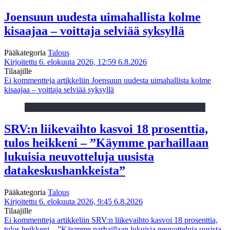
Joensuun uudesta uimahallista kolme
kisaajaa – voittaja selviää syksyllä
Pääkategoria
Talous
Kirjoitettu 6. elokuuta 2026, 12:59
6.8.2026
Tilaajille
Ei kommentteja
artikkeliin Joensuun uudesta uimahallista kolme
kisaajaa – voittaja selviää syksyllä
SRV:n liikevaihto kasvoi 18 prosenttia,
tulos heikkeni – ”Käymme parhaillaan
lukuisia neuvotteluja uusista
datakeskushankkeista”
Pääkategoria
Talous
Kirjoitettu 6. elokuuta 2026, 9:45
6.8.2026
Tilaajille
Ei kommentteja
artikkeliin SRV:n liikevaihto kasvoi 18 prosenttia,
tulos heikkeni – ”Käymme parhaillaan lukuisia neuvotteluja uusista