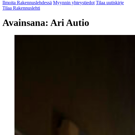
Ilmoita Rakennuslehdessä
Myynnin yhteystiedot
Tilaa uutiskirje
Tilaa Rakennuslehti
Avainsana:
Ari Autio