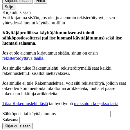
Kirjaudu sisään
Haku
Sulje
Kirjaudu sisään
Voit kirjautua sisään, jos olet jo aiemmin rekisteröitynyt ja sen
yhteydessä luonut käyttäjäprofiilin
Käyttäjäprofiilissa käyttäjätunnuksenasi toimii
sähköpostiosoitteesi (tai itse luomasi käyttäjätunnus) sekä itse
luomasi salasana.
Jos et ole aiemmin kirjautunut sisään, sinun on ensin
rekisteröidyttävä täällä
.
Jos sinulle tulee Rakennuslehti, rekisteröitymällä saat kaikki
rakennuslehti.fi-sisällöt luettavaksesi.
Jos sinulle ei tule Rakennuslehteä, voit silti rekisteröityä, jolloin saat
oikeuden kommentoida lukottomia artikkeleita, mutta et pääse
lukemaan lukittuja artikkeleita.
Tilaa Rakennuslehti tästä
tai hyödynnä
maksuton koejakso tästä
.
Sähköposti tai käyttäjätunnus
Salasana
Kirjaudu sisään