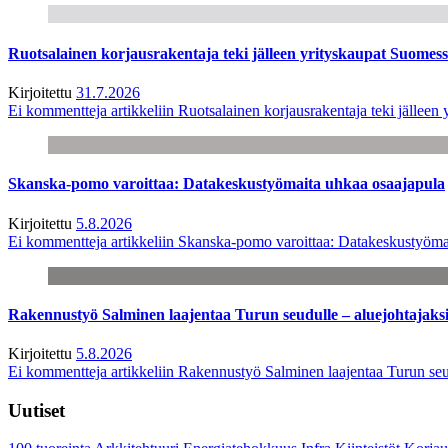
Ruotsalainen korjausrakentaja teki jälleen yrityskaupat Suome
Kirjoitettu
31.7.2026
Ei kommentteja
artikkeliin Ruotsalainen korjausrakentaja teki jälle
Skanska-pomo varoittaa: Datakeskustyömaita uhkaa osaajapula
Kirjoitettu
5.8.2026
Ei kommentteja
artikkeliin Skanska-pomo varoittaa: Datakeskustyöma
Rakennustyö Salminen laajentaa Turun seudulle – aluejohtajaks
Kirjoitettu
5.8.2026
Ei kommentteja
artikkeliin Rakennustyö Salminen laajentaa Turun seu
Uutiset