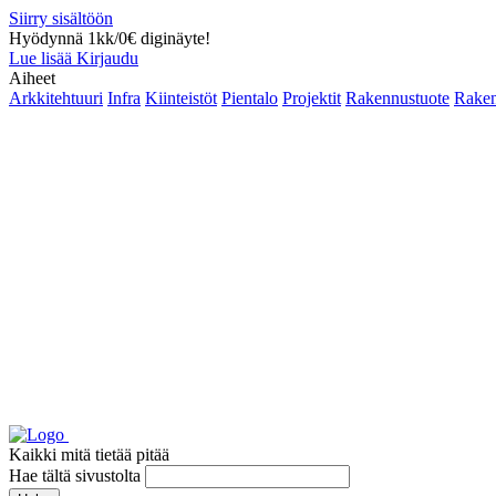
Siirry sisältöön
Hyödynnä 1kk/0€ diginäyte!
Lue lisää
Kirjaudu
Aiheet
Arkkitehtuuri
Infra
Kiinteistöt
Pientalo
Projektit
Rakennustuote
Raken
Kaikki mitä tietää pitää
Hae tältä sivustolta