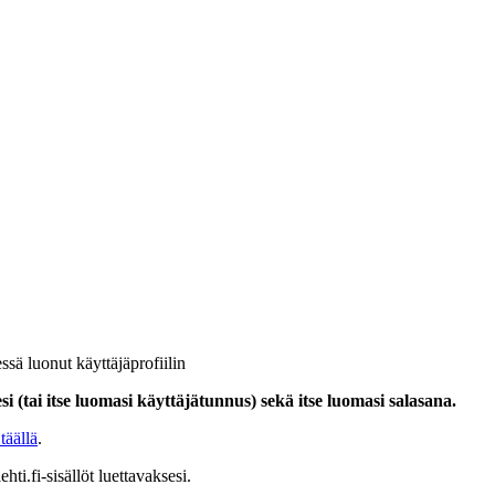
ssä luonut käyttäjäprofiilin
i (tai itse luomasi käyttäjätunnus) sekä itse luomasi salasana.
täällä
.
hti.fi-sisällöt luettavaksesi.