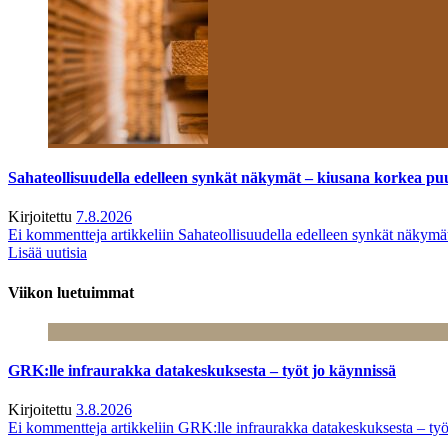
Sahateollisuudella edelleen synkät näkymät – kiusana korkea pu
Kirjoitettu
7.8.2026
Ei kommentteja
artikkeliin Sahateollisuudella edelleen synkät näkym
Lisää uutisia
Viikon luetuimmat
GRK:lle infraurakka datakeskuksesta – työt jo käynnissä
Kirjoitettu
3.8.2026
Ei kommentteja
artikkeliin GRK:lle infraurakka datakeskuksesta – työ