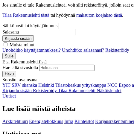
Jos sinulle ei tule Rakennuslehteä, voit silti rekisteröityä, jolloin sa
Tilaa Rakennuslehti tästä
tai hyödynnä
maksuton koejakso tästä
.
Sähköposti tai käyttäjätunnus
Salasana
Kirjaudu sisään
Muista minut
Unohditko käyttäjätunnuksesi?
Unohditko salasanasi?
Rekisteröidy
Sulje
Etsi Rakennuslehti.fistä
Hae tältä sivustolta
Haku
Suositut avainsanat
YIT
SRV
skanska
Helsinki
Tilastokeskus
yrityskauppa
NCC
Espoo
Kirjaudu sisään
Rekisteröidy
Tilaa Rakennuslehti
Näköislehdet
Uutiset
Lue lisää näistä aiheista
Arkkitehtuuri
Energiatehokkuus
Infra
Kiinteistöt
Korjausrakentamine
Uutisissa nyt