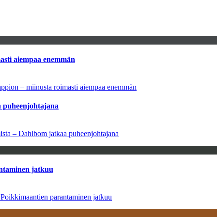
imasti aiempaa enemmän
tappion – miinusta roimasti aiempaa enemmän
aa puheenjohtajana
amista – Dahlbom jatkaa puheenjohtajana
antaminen jatkuu
– Poikkimaantien parantaminen jatkuu