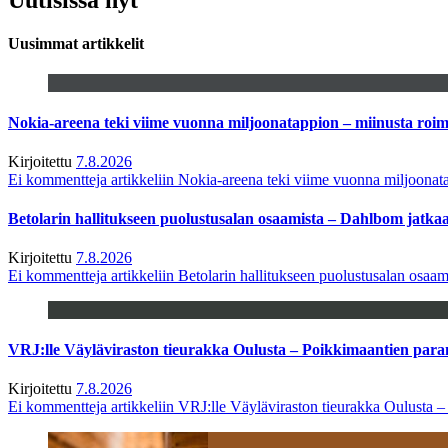
Uusimmat artikkelit
Nokia-areena teki viime vuonna miljoonatappion – miinusta ro
Kirjoitettu
7.8.2026
Ei kommentteja
artikkeliin Nokia-areena teki viime vuonna miljoona
Betolarin hallitukseen puolustusalan osaamista – Dahlbom jatk
Kirjoitettu
7.8.2026
Ei kommentteja
artikkeliin Betolarin hallitukseen puolustusalan osa
VRJ:lle Väyläviraston tieurakka Oulusta – Poikkimaantien par
Kirjoitettu
7.8.2026
Ei kommentteja
artikkeliin VRJ:lle Väyläviraston tieurakka Oulusta 