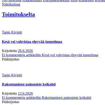
100 tuoreinta
Arkkitehtuuri
Energiatehokkuus
Infra
Kiinteistöt
Korjau
Näkökulmat
Toimitukselta
Tapio Kivistö
Kesä voi vahvistaa elpyvää tunnelmaa
Kirjoitettu
26.6.2026
Ei kommentteja
artikkeliin Kesä voi vahvistaa elpyvää tunnelmaa
Pääkirjoitus
Tapio Kivistö
Rakentamisen painopiste keikahti
Kirjoitettu
12.6.2026
Ei kommentteja
artikkeliin Rakentamisen painopiste keikahti
Pääkirjoitus