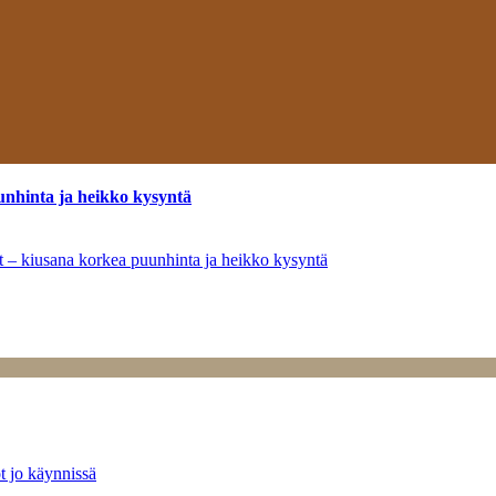
unhinta ja heikko kysyntä
ät – kiusana korkea puunhinta ja heikko kysyntä
t jo käynnissä