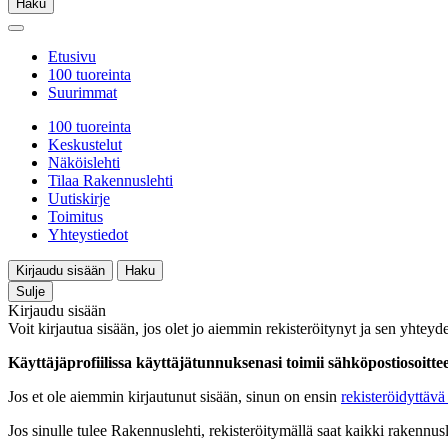
Haku
Etusivu
100 tuoreinta
Suurimmat
100 tuoreinta
Keskustelut
Näköislehti
Tilaa Rakennuslehti
Uutiskirje
Toimitus
Yhteystiedot
Kirjaudu sisään
Haku
Sulje
Kirjaudu sisään
Voit kirjautua sisään, jos olet jo aiemmin rekisteröitynyt ja sen yhteyde
Käyttäjäprofiilissa käyttäjätunnuksenasi toimii sähköpostiosoittees
Jos et ole aiemmin kirjautunut sisään, sinun on ensin
rekisteröidyttävä 
Jos sinulle tulee Rakennuslehti, rekisteröitymällä saat kaikki rakennusle