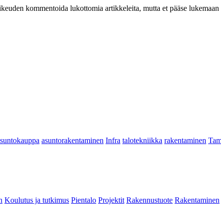
at oikeuden kommentoida lukottomia artikkeleita, mutta et pääse lukemaan l
asuntokauppa
asuntorakentaminen
Infra
talotekniikka
rakentaminen
Tam
n
Koulutus ja tutkimus
Pientalo
Projektit
Rakennustuote
Rakentaminen