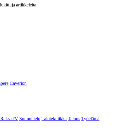
ukittuja artikkeleita.
pere
Caverion
RaksaTV
Suunnittelu
Talotekniikka
Talous
Työelämä