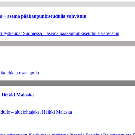
ssa – asema pääkaupunkiseudulla vahvistuu
en yrityskaupat Suomessa – asema pääkaupunkiseudulla vahvistuu
ita uhkaa osaajapula
i Heikki Malaska
dulle – aluejohtajaksi Heikki Malaska