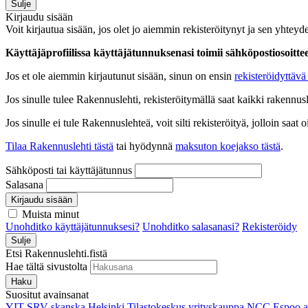
Sulje
Kirjaudu sisään
Voit kirjautua sisään, jos olet jo aiemmin rekisteröitynyt ja sen yhteyde
Käyttäjäprofiilissa käyttäjätunnuksenasi toimii sähköpostiosoittees
Jos et ole aiemmin kirjautunut sisään, sinun on ensin
rekisteröidyttävä 
Jos sinulle tulee Rakennuslehti, rekisteröitymällä saat kaikki rakennusle
Jos sinulle ei tule Rakennuslehteä, voit silti rekisteröityä, jolloin sa
Tilaa Rakennuslehti tästä
tai hyödynnä
maksuton koejakso tästä
.
Sähköposti tai käyttäjätunnus
Salasana
Kirjaudu sisään
Muista minut
Unohditko käyttäjätunnuksesi?
Unohditko salasanasi?
Rekisteröidy
Sulje
Etsi Rakennuslehti.fistä
Hae tältä sivustolta
Haku
Suositut avainsanat
YIT
SRV
skanska
Helsinki
Tilastokeskus
yrityskauppa
NCC
Espoo