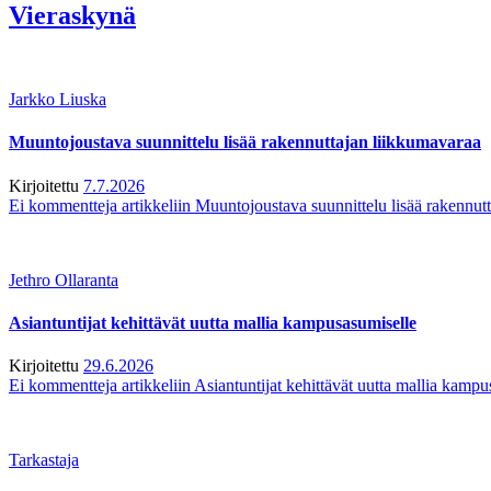
Vieraskynä
Jarkko Liuska
Muuntojoustava suunnittelu lisää rakennuttajan liikkumavaraa
Kirjoitettu
7.7.2026
Ei kommentteja
artikkeliin Muuntojoustava suunnittelu lisää rakennut
Jethro Ollaranta
Asiantuntijat kehittävät uutta mallia kampusasumiselle
Kirjoitettu
29.6.2026
Ei kommentteja
artikkeliin Asiantuntijat kehittävät uutta mallia kamp
Tarkastaja