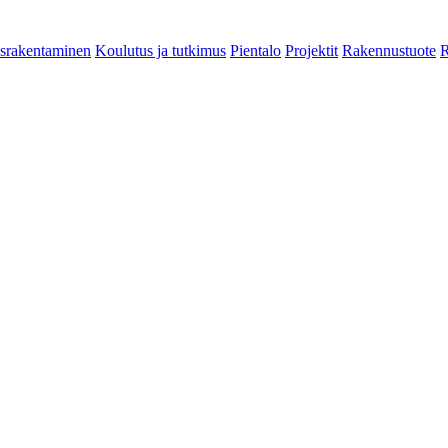
srakentaminen
Koulutus ja tutkimus
Pientalo
Projektit
Rakennustuote
R