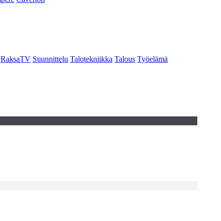
RaksaTV
Suunnittelu
Talotekniikka
Talous
Työelämä