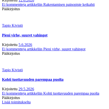
Kirjoitettu
12.6.2026
Ei kommentteja
artikkeliin Rakentamisen painopiste keikahti
Pääkirjoitus
Tapio Kivistö
Pieni virhe, suuret vahingot
Kirjoitettu
5.6.2026
Ei kommentteja
artikkeliin Pieni virhe, suuret vahingot
Pääkirjoitus
Tapio Kivistö
Kohti tuottavuuden parempaa puolta
Kirjoitettu
29.5.2026
Ei kommentteja
artikkeliin Kohti tuottavuuden parempaa puolta
Pääkirjoitus
Lisää toimitukselta