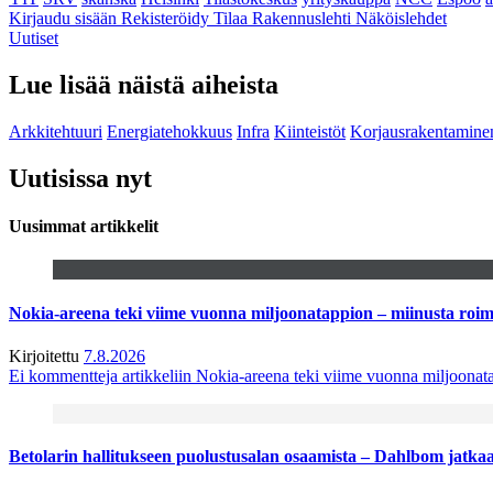
Kirjaudu sisään
Rekisteröidy
Tilaa Rakennuslehti
Näköislehdet
Uutiset
Lue lisää näistä aiheista
Arkkitehtuuri
Energiatehokkuus
Infra
Kiinteistöt
Korjausrakentamine
Uutisissa nyt
Uusimmat artikkelit
Nokia-areena teki viime vuonna miljoonatappion – miinusta ro
Kirjoitettu
7.8.2026
Ei kommentteja
artikkeliin Nokia-areena teki viime vuonna miljoona
Betolarin hallitukseen puolustusalan osaamista – Dahlbom jatk