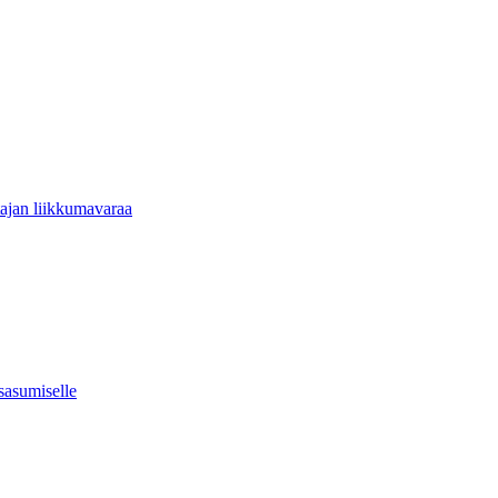
tajan liikkumavaraa
usasumiselle