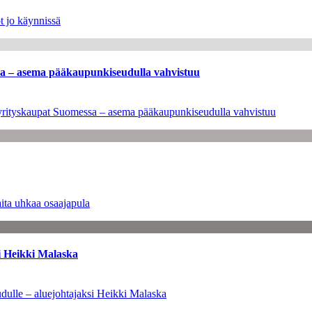
t jo käynnissä
ssa – asema pääkaupunkiseudulla vahvistuu
en yrityskaupat Suomessa – asema pääkaupunkiseudulla vahvistuu
ita uhkaa osaajapula
i Heikki Malaska
dulle – aluejohtajaksi Heikki Malaska