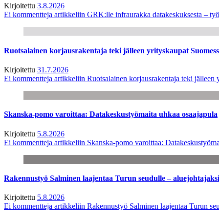
Kirjoitettu
3.8.2026
Ei kommentteja
artikkeliin GRK:lle infraurakka datakeskuksesta – työ
Ruotsalainen korjausrakentaja teki jälleen yrityskaupat Suome
Kirjoitettu
31.7.2026
Ei kommentteja
artikkeliin Ruotsalainen korjausrakentaja teki jälle
Skanska-pomo varoittaa: Datakeskustyömaita uhkaa osaajapula
Kirjoitettu
5.8.2026
Ei kommentteja
artikkeliin Skanska-pomo varoittaa: Datakeskustyöma
Rakennustyö Salminen laajentaa Turun seudulle – aluejohtajaks
Kirjoitettu
5.8.2026
Ei kommentteja
artikkeliin Rakennustyö Salminen laajentaa Turun seu