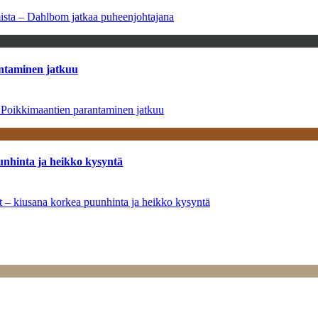
amista – Dahlbom jatkaa puheenjohtajana
antaminen jatkuu
– Poikkimaantien parantaminen jatkuu
unhinta ja heikko kysyntä
ät – kiusana korkea puunhinta ja heikko kysyntä