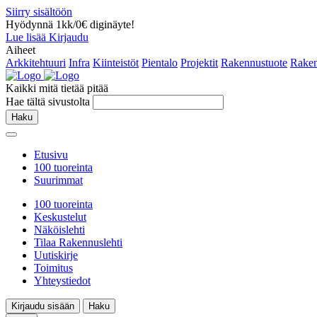
Siirry sisältöön
Hyödynnä 1kk/0€ diginäyte!
Lue lisää
Kirjaudu
Aiheet
Arkkitehtuuri
Infra
Kiinteistöt
Pientalo
Projektit
Rakennustuote
Raken
Kaikki mitä tietää pitää
Hae tältä sivustolta
Haku
Etusivu
100 tuoreinta
Suurimmat
100 tuoreinta
Keskustelut
Näköislehti
Tilaa Rakennuslehti
Uutiskirje
Toimitus
Yhteystiedot
Kirjaudu sisään
Haku