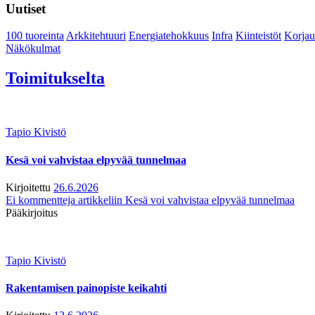
Uutiset
100 tuoreinta
Arkkitehtuuri
Energiatehokkuus
Infra
Kiinteistöt
Korjau
Näkökulmat
Toimitukselta
Tapio Kivistö
Kesä voi vahvistaa elpyvää tunnelmaa
Kirjoitettu
26.6.2026
Ei kommentteja
artikkeliin Kesä voi vahvistaa elpyvää tunnelmaa
Pääkirjoitus
Tapio Kivistö
Rakentamisen painopiste keikahti