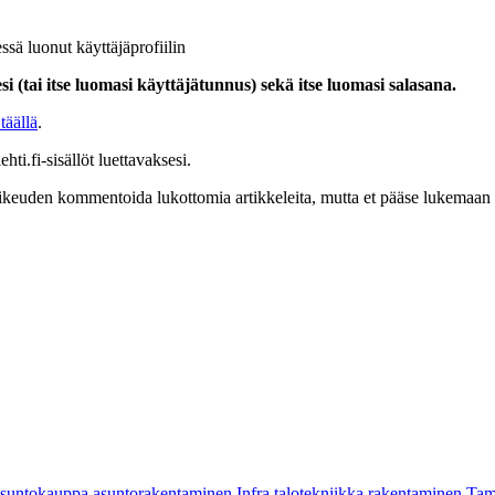
ssä luonut käyttäjäprofiilin
i (tai itse luomasi käyttäjätunnus) sekä itse luomasi salasana.
täällä
.
hti.fi-sisällöt luettavaksesi.
at oikeuden kommentoida lukottomia artikkeleita, mutta et pääse lukemaan l
asuntokauppa
asuntorakentaminen
Infra
talotekniikka
rakentaminen
Tam