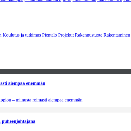
n
Koulutus ja tutkimus
Pientalo
Projektit
Rakennustuote
Rakentaminen
imasti aiempaa enemmän
tappion – miinusta roimasti aiempaa enemmän
aa puheenjohtajana