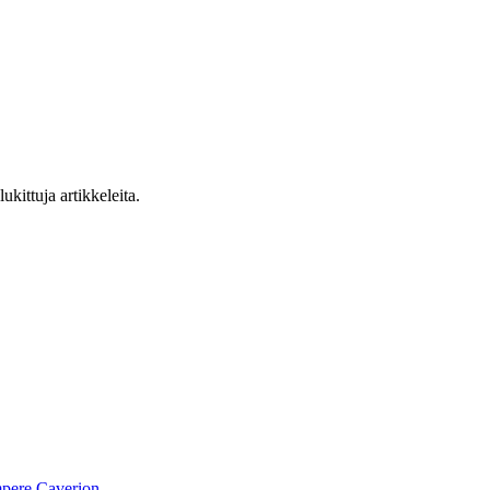
ukittuja artikkeleita.
pere
Caverion