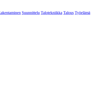
akentaminen
Suunnittelu
Talotekniikka
Talous
Työelämä