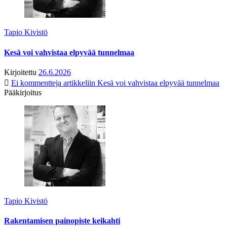
Tapio Kivistö
Kesä voi vahvistaa elpyvää tunnelmaa
Kirjoitettu
26.6.2026
Ei kommentteja
artikkeliin Kesä voi vahvistaa elpyvää tunnelmaa
Pääkirjoitus
Tapio Kivistö
Rakentamisen painopiste keikahti