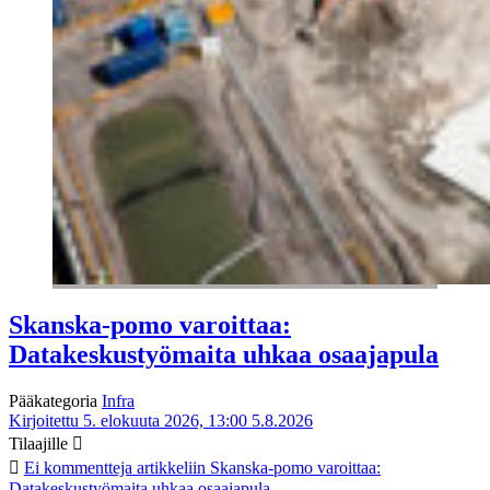
Skanska-pomo varoittaa:
Datakeskustyömaita uhkaa osaajapula
Pääkategoria
Infra
Kirjoitettu 5. elokuuta 2026, 13:00
5.8.2026
Tilaajille
Ei kommentteja
artikkeliin Skanska-pomo varoittaa:
Datakeskustyömaita uhkaa osaajapula