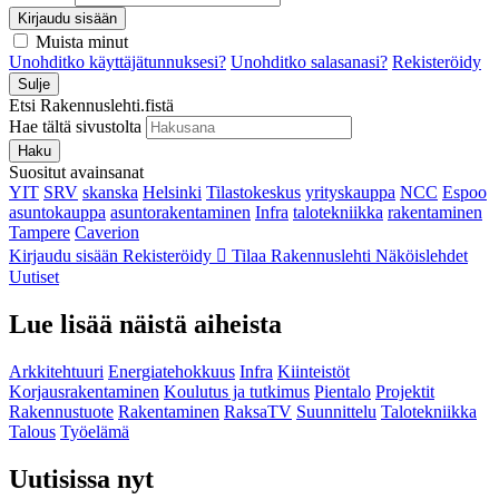
Kirjaudu sisään
Muista minut
Unohditko käyttäjätunnuksesi?
Unohditko salasanasi?
Rekisteröidy
Sulje
Etsi Rakennuslehti.fistä
Hae tältä sivustolta
Haku
Suositut avainsanat
YIT
SRV
skanska
Helsinki
Tilastokeskus
yrityskauppa
NCC
Espoo
asuntokauppa
asuntorakentaminen
Infra
talotekniikka
rakentaminen
Tampere
Caverion
Kirjaudu sisään
Rekisteröidy
Tilaa Rakennuslehti
Näköislehdet
Uutiset
Lue lisää näistä aiheista
Arkkitehtuuri
Energiatehokkuus
Infra
Kiinteistöt
Korjausrakentaminen
Koulutus ja tutkimus
Pientalo
Projektit
Rakennustuote
Rakentaminen
RaksaTV
Suunnittelu
Talotekniikka
Talous
Työelämä
Uutisissa nyt