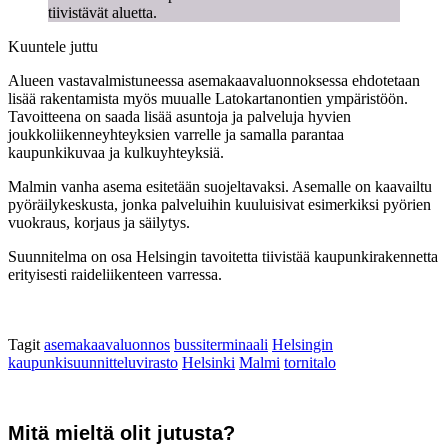
tiivistävät aluetta.
Kuuntele juttu
Alueen vastavalmistuneessa asemakaavaluonnoksessa ehdotetaan
lisää rakentamista myös muualle Latokartanontien ympäristöön.
Tavoitteena on saada lisää asuntoja ja palveluja hyvien
joukkoliikenneyhteyksien varrelle ja samalla parantaa
kaupunkikuvaa ja kulkuyhteyksiä.
Malmin vanha asema esitetään suojeltavaksi. Asemalle on kaavailtu
pyöräilykeskusta, jonka palveluihin kuuluisivat esimerkiksi pyörien
vuokraus, korjaus ja säilytys.
Suunnitelma on osa Helsingin tavoitetta tiivistää kaupunkirakennetta
erityisesti raideliikenteen varressa.
Tagit
asemakaavaluonnos
bussiterminaali
Helsingin
kaupunkisuunnitteluvirasto
Helsinki
Malmi
tornitalo
Mitä mieltä olit jutusta?