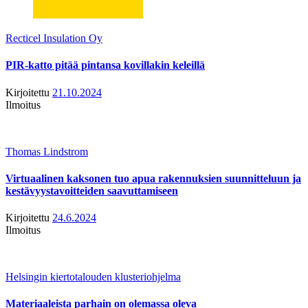
Recticel Insulation Oy
PIR-katto pitää pintansa kovillakin keleillä
Kirjoitettu
21.10.2024
Ilmoitus
Thomas Lindstrom
Virtuaalinen kaksonen tuo apua rakennuksien suunnitteluun ja
kestävyystavoitteiden saavuttamiseen
Kirjoitettu
24.6.2024
Ilmoitus
Helsingin kiertotalouden klusteriohjelma
Materiaaleista parhain on olemassa oleva