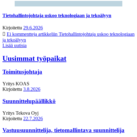
Tietohallintojohtaja uskoo teknologiaan ja tekoälyyn
Kirjoitettu
29.6.2026
Ei kommentteja
artikkeliin Tietohallintojohtaja uskoo teknologiaan
ja tekoälyyn
Lisää uutisia
Uusimmat työpaikat
Toimitusjohtaja
Yritys
KOAS
Kirjoitettu
3.8.2026
Suunnittelupäällikkö
Yritys
Tekova Oyj
Kirjoitettu
22.7.2026
Vastuusuunnittelija, tietomallintava suunnittelija