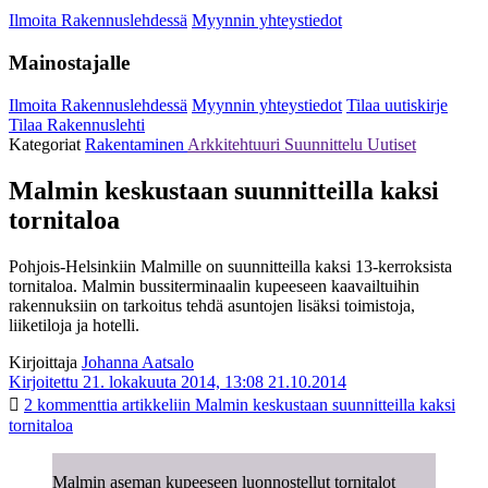
Ilmoita Rakennuslehdessä
Myynnin yhteystiedot
Mainostajalle
Ilmoita Rakennuslehdessä
Myynnin yhteystiedot
Tilaa uutiskirje
Tilaa Rakennuslehti
Kategoriat
Rakentaminen
Arkkitehtuuri
Suunnittelu
Uutiset
Malmin keskustaan suunnitteilla kaksi
tornitaloa
Pohjois-Helsinkiin Malmille on suunnitteilla kaksi 13-kerroksista
tornitaloa. Malmin bussiterminaalin kupeeseen kaavailtuihin
rakennuksiin on tarkoitus tehdä asuntojen lisäksi toimistoja,
liiketiloja ja hotelli.
Kirjoittaja
Johanna Aatsalo
Kirjoitettu 21. lokakuuta 2014, 13:08
21.10.2014
2 kommenttia
artikkeliin Malmin keskustaan suunnitteilla kaksi
tornitaloa
Malmin aseman kupeeseen luonnostellut tornitalot