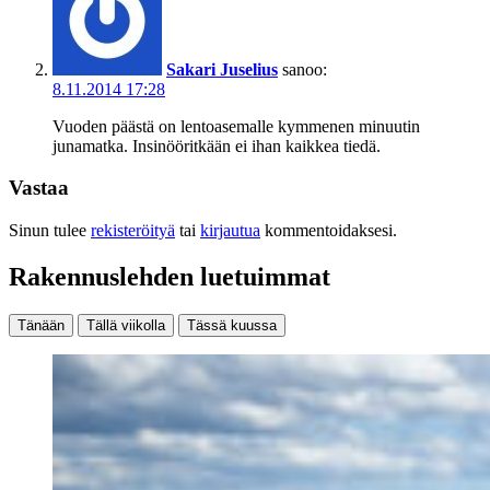
Sakari Juselius
sanoo:
8.11.2014 17:28
Vuoden päästä on lentoasemalle kymmenen minuutin
junamatka. Insinööritkään ei ihan kaikkea tiedä.
Vastaa
Sinun tulee
rekisteröityä
tai
kirjautua
kommentoidaksesi.
Rakennuslehden luetuimmat
Tänään
Tällä viikolla
Tässä kuussa