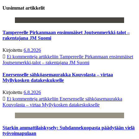
Uusimmat artikkelit
Tampereelle Pirkanmaan ensimmäiset Joutsenmerkki-talot –
rakentajana JM Suomi
Kirjoitettu
6.8.2026
Ei kommentteja
artikkeliin Tampereelle Pirkanmaan ensimmäiset
Joutsenmerkki-talot – rakentajana JM Suomi
Enersenselle sähköasemaurakka Kouvolasta – virtaa
Myllykosken datakeskukselle
Kirjoitettu
6.8.2026
Ei kommentteja
artikkeliin Enersenselle sähköasemaurakka
Kouvolasta – virtaa Myllykosken datakeskukselle
Starkin ammattilaiskysely: Suhdannekuopasta päädytään vielä
työvoimapulaan