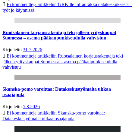
Ei kommentteja
artikkeliin GRK:lle infraurakka datakeskuksesta –
työt jo käynnissä
Ruotsalainen korjausrakentaja teki jälleen yrityskaupat
Suomessa – asema pääkaupunkiseudulla vahvistuu
Kirjoitettu
31.7.2026
Ei kommentteja
artikkeliin Ruotsalainen korjausrakentaja teki
jälleen yrityskaupat Suomessa – asema pääkaupunkiseudulla
vahvistuu
Skanska-pomo varoittaa: Datakeskustyömaita uhkaa
osaajapula
Kirjoitettu
5.8.2026
Ei kommentteja
artikkeliin Skanska-pomo varoittaa:
Datakeskustyömaita uhkaa osaajapula