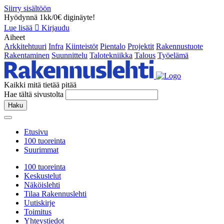
Siirry sisältöön
Hyödynnä 1kk/0€ diginäyte!
Lue lisää
Kirjaudu
Aiheet
Arkkitehtuuri
Infra
Kiinteistöt
Pientalo
Projektit
Rakennustuote
Rakentaminen
Suunnittelu
Talotekniikka
Talous
Työelämä
Kaikki mitä tietää pitää
Hae tältä sivustolta
Haku
Etusivu
100 tuoreinta
Suurimmat
100 tuoreinta
Keskustelut
Näköislehti
Tilaa Rakennuslehti
Uutiskirje
Toimitus
Yhteystiedot