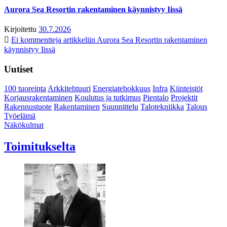
Aurora Sea Resortin rakentaminen käynnistyy Iissä
Kirjoitettu
30.7.2026
Ei kommentteja
artikkeliin Aurora Sea Resortin rakentaminen
käynnistyy Iissä
Uutiset
100 tuoreinta
Arkkitehtuuri
Energiatehokkuus
Infra
Kiinteistöt
Korjausrakentaminen
Koulutus ja tutkimus
Pientalo
Projektit
Rakennustuote
Rakentaminen
Suunnittelu
Talotekniikka
Talous
Työelämä
Näkökulmat
Toimitukselta