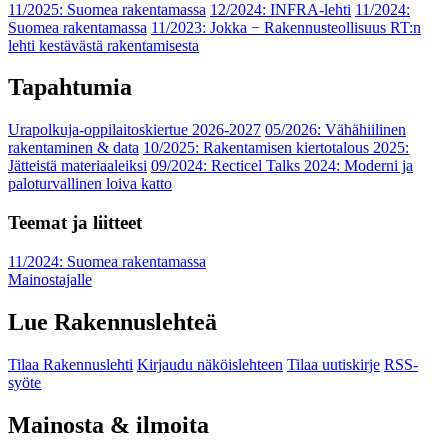
11/2025: Suomea rakentamassa
12/2024: INFRA-lehti
11/2024:
Suomea rakentamassa
11/2023: Jokka − Rakennusteollisuus RT:n
lehti kestävästä rakentamisesta
Tapahtumia
Urapolkuja-oppilaitoskiertue 2026-2027
05/2026: Vähähiilinen
rakentaminen & data
10/2025: Rakentamisen kiertotalous 2025:
Jätteistä materiaaleiksi
09/2024: Recticel Talks 2024: Moderni ja
paloturvallinen loiva katto
Teemat ja liitteet
11/2024: Suomea rakentamassa
Mainostajalle
Lue Rakennuslehteä
Tilaa Rakennuslehti
Kirjaudu näköislehteen
Tilaa uutiskirje
RSS-
syöte
Mainosta & ilmoita