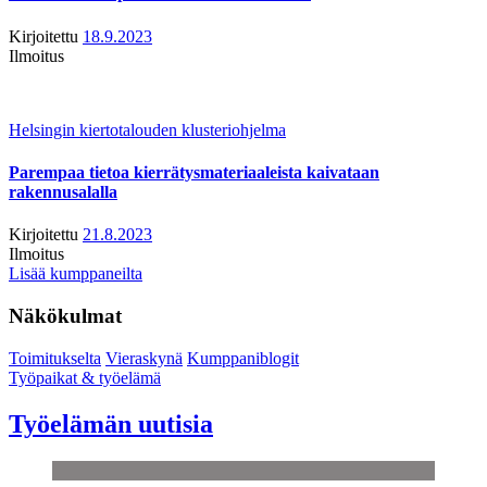
Kirjoitettu
18.9.2023
Ilmoitus
Helsingin kiertotalouden klusteriohjelma
Parempaa tietoa kierrätysmateriaaleista kaivataan
rakennusalalla
Kirjoitettu
21.8.2023
Ilmoitus
Lisää kumppaneilta
Näkökulmat
Toimitukselta
Vieraskynä
Kumppaniblogit
Työpaikat & työelämä
Työelämän uutisia