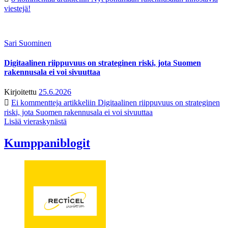
viestejä!
Sari Suominen
Digitaalinen riippuvuus on strateginen riski, jota Suomen
rakennusala ei voi sivuuttaa
Kirjoitettu
25.6.2026
Ei kommentteja
artikkeliin Digitaalinen riippuvuus on strateginen
riski, jota Suomen rakennusala ei voi sivuuttaa
Lisää vieraskynästä
Kumppaniblogit