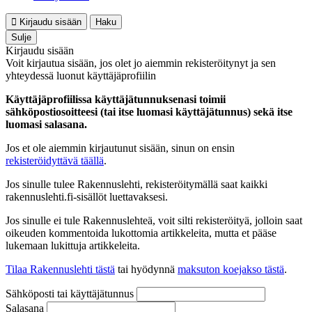
Kirjaudu sisään
Haku
Sulje
Kirjaudu sisään
Voit kirjautua sisään, jos olet jo aiemmin rekisteröitynyt ja sen
yhteydessä luonut käyttäjäprofiilin
Käyttäjäprofiilissa käyttäjätunnuksenasi toimii
sähköpostiosoitteesi (tai itse luomasi käyttäjätunnus) sekä itse
luomasi salasana.
Jos et ole aiemmin kirjautunut sisään, sinun on ensin
rekisteröidyttävä täällä
.
Jos sinulle tulee Rakennuslehti, rekisteröitymällä saat kaikki
rakennuslehti.fi-sisällöt luettavaksesi.
Jos sinulle ei tule Rakennuslehteä, voit silti rekisteröityä, jolloin saat
oikeuden kommentoida lukottomia artikkeleita, mutta et pääse
lukemaan lukittuja artikkeleita.
Tilaa Rakennuslehti tästä
tai hyödynnä
maksuton koejakso tästä
.
Sähköposti tai käyttäjätunnus
Salasana