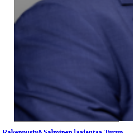
Rakennustyö Salminen laajentaa Turun