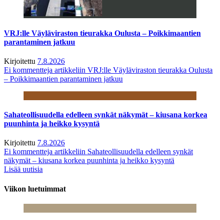
VRJ:lle Väyläviraston tieurakka Oulusta – Poikkimaantien
parantaminen jatkuu
Kirjoitettu
7.8.2026
Ei kommentteja
artikkeliin VRJ:lle Väyläviraston tieurakka Oulusta
– Poikkimaantien parantaminen jatkuu
Sahateollisuudella edelleen synkät näkymät – kiusana korkea
puunhinta ja heikko kysyntä
Kirjoitettu
7.8.2026
Ei kommentteja
artikkeliin Sahateollisuudella edelleen synkät
näkymät – kiusana korkea puunhinta ja heikko kysyntä
Lisää uutisia
Viikon luetuimmat