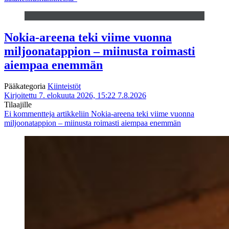
Nokia-areena teki viime vuonna
miljoonatappion – miinusta roimasti
aiempaa enemmän
Pääkategoria
Kiinteistöt
Kirjoitettu 7. elokuuta 2026, 15:22
7.8.2026
Tilaajille
Ei kommentteja
artikkeliin Nokia-areena teki viime vuonna
miljoonatappion – miinusta roimasti aiempaa enemmän