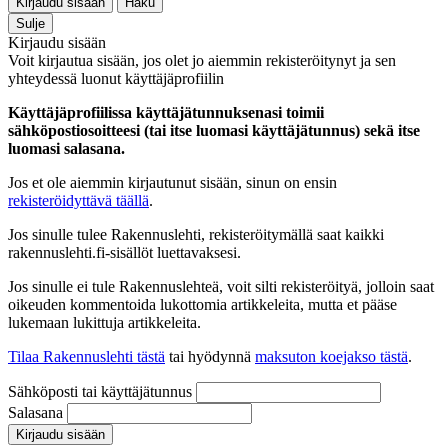
Kirjaudu sisään
Haku
Sulje
Kirjaudu sisään
Voit kirjautua sisään, jos olet jo aiemmin rekisteröitynyt ja sen
yhteydessä luonut käyttäjäprofiilin
Käyttäjäprofiilissa käyttäjätunnuksenasi toimii
sähköpostiosoitteesi (tai itse luomasi käyttäjätunnus) sekä itse
luomasi salasana.
Jos et ole aiemmin kirjautunut sisään, sinun on ensin
rekisteröidyttävä täällä
.
Jos sinulle tulee Rakennuslehti, rekisteröitymällä saat kaikki
rakennuslehti.fi-sisällöt luettavaksesi.
Jos sinulle ei tule Rakennuslehteä, voit silti rekisteröityä, jolloin saat
oikeuden kommentoida lukottomia artikkeleita, mutta et pääse
lukemaan lukittuja artikkeleita.
Tilaa Rakennuslehti tästä
tai hyödynnä
maksuton koejakso tästä
.
Sähköposti tai käyttäjätunnus
Salasana
Kirjaudu sisään