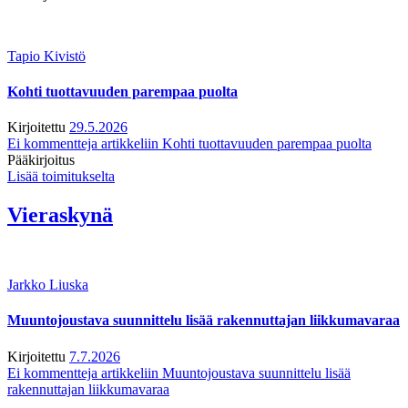
Tapio Kivistö
Kohti tuottavuuden parempaa puolta
Kirjoitettu
29.5.2026
Ei kommentteja
artikkeliin Kohti tuottavuuden parempaa puolta
Pääkirjoitus
Lisää toimitukselta
Vieraskynä
Jarkko Liuska
Muuntojoustava suunnittelu lisää rakennuttajan liikkumavaraa
Kirjoitettu
7.7.2026
Ei kommentteja
artikkeliin Muuntojoustava suunnittelu lisää
rakennuttajan liikkumavaraa