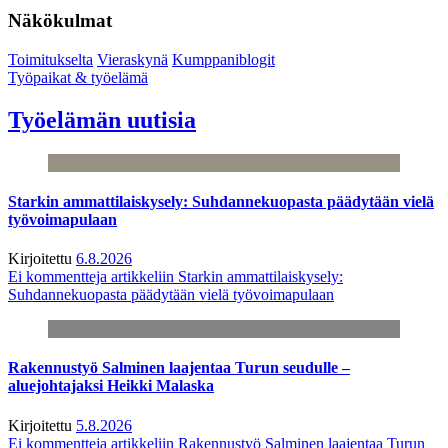
Näkökulmat
Toimitukselta
Vieraskynä
Kumppaniblogit
Työpaikat & työelämä
Työelämän uutisia
Starkin ammattilaiskysely: Suhdannekuopasta päädytään vielä
työvoimapulaan
Kirjoitettu
6.8.2026
Ei kommentteja
artikkeliin Starkin ammattilaiskysely:
Suhdannekuopasta päädytään vielä työvoimapulaan
Rakennustyö Salminen laajentaa Turun seudulle –
aluejohtajaksi Heikki Malaska
Kirjoitettu
5.8.2026
Ei kommentteja
artikkeliin Rakennustyö Salminen laajentaa Turun