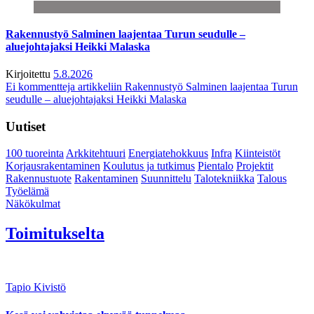
Rakennustyö Salminen laajentaa Turun seudulle –
aluejohtajaksi Heikki Malaska
Kirjoitettu
5.8.2026
Ei kommentteja
artikkeliin Rakennustyö Salminen laajentaa Turun
seudulle – aluejohtajaksi Heikki Malaska
Uutiset
100 tuoreinta
Arkkitehtuuri
Energiatehokkuus
Infra
Kiinteistöt
Korjausrakentaminen
Koulutus ja tutkimus
Pientalo
Projektit
Rakennustuote
Rakentaminen
Suunnittelu
Talotekniikka
Talous
Työelämä
Näkökulmat
Toimitukselta
Tapio Kivistö