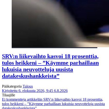
SRV:n liikevaihto kasvoi 18 prosenttia,
tulos heikkeni – ”Käymme parhaillaan
lukuisia neuvotteluja uusista
datakeskushankkeista”
Pääkategoria
Talous
Kirjoitettu 6. elokuuta 2026, 9:45
6.8.2026
Tilaajille
Ei kommentteja
artikkeliin SRV:n liikevaihto kasvoi 18 prosenttia,
tulos heikkeni – ”Käymme parhaillaan lukuisia neuvotteluja uusista
datakeskushankkeista”