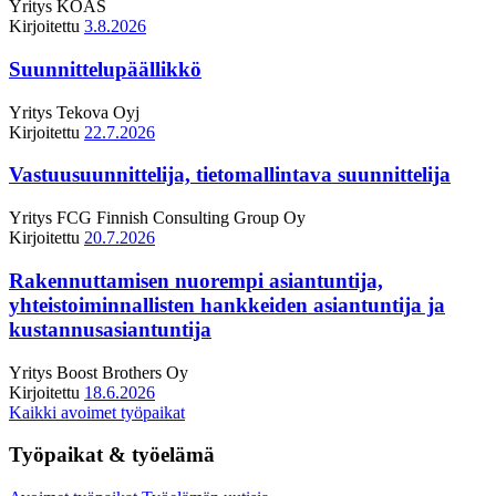
Yritys
KOAS
Kirjoitettu
3.8.2026
Suunnittelupäällikkö
Yritys
Tekova Oyj
Kirjoitettu
22.7.2026
Vastuusuunnittelija, tietomallintava suunnittelija
Yritys
FCG Finnish Consulting Group Oy
Kirjoitettu
20.7.2026
Rakennuttamisen nuorempi asiantuntija,
yhteistoiminnallisten hankkeiden asiantuntija ja
kustannusasiantuntija
Yritys
Boost Brothers Oy
Kirjoitettu
18.6.2026
Kaikki avoimet työpaikat
Työpaikat & työelämä