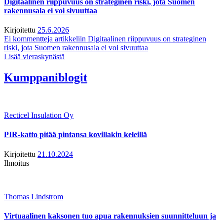
Digitaalinen riippuvuus on strateginen riski, jota Suomen
rakennusala ei voi sivuuttaa
Kirjoitettu
25.6.2026
Ei kommentteja
artikkeliin Digitaalinen riippuvuus on strateginen
riski, jota Suomen rakennusala ei voi sivuuttaa
Lisää vieraskynästä
Kumppaniblogit
Recticel Insulation Oy
PIR-katto pitää pintansa kovillakin keleillä
Kirjoitettu
21.10.2024
Ilmoitus
Thomas Lindstrom
Virtuaalinen kaksonen tuo apua rakennuksien suunnitteluun ja