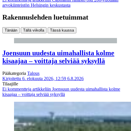
arvokiinteistön Helsingin keskustasta
Rakennuslehden luetuimmat
Tänään
Tällä viikolla
Tässä kuussa
Joensuun uudesta uimahallista kolme
kisaajaa – voittaja selviää syksyllä
Pääkategoria
Talous
Kirjoitettu 6. elokuuta 2026, 12:59
6.8.2026
Tilaajille
Ei kommentteja
artikkeliin Joensuun uudesta uimahallista kolme
kisaajaa – voittaja selviää syksyllä