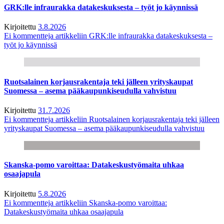
GRK:lle infraurakka datakeskuksesta – työt jo käynnissä
Kirjoitettu
3.8.2026
Ei kommentteja
artikkeliin GRK:lle infraurakka datakeskuksesta –
työt jo käynnissä
Ruotsalainen korjausrakentaja teki jälleen yrityskaupat
Suomessa – asema pääkaupunkiseudulla vahvistuu
Kirjoitettu
31.7.2026
Ei kommentteja
artikkeliin Ruotsalainen korjausrakentaja teki jälleen
yrityskaupat Suomessa – asema pääkaupunkiseudulla vahvistuu
Skanska-pomo varoittaa: Datakeskustyömaita uhkaa
osaajapula
Kirjoitettu
5.8.2026
Ei kommentteja
artikkeliin Skanska-pomo varoittaa:
Datakeskustyömaita uhkaa osaajapula