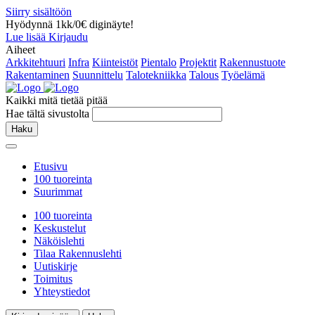
Siirry sisältöön
Hyödynnä 1kk/0€ diginäyte!
Lue lisää
Kirjaudu
Aiheet
Arkkitehtuuri
Infra
Kiinteistöt
Pientalo
Projektit
Rakennustuote
Rakentaminen
Suunnittelu
Talotekniikka
Talous
Työelämä
Kaikki mitä tietää pitää
Hae tältä sivustolta
Haku
Etusivu
100 tuoreinta
Suurimmat
100 tuoreinta
Keskustelut
Näköislehti
Tilaa Rakennuslehti
Uutiskirje
Toimitus
Yhteystiedot