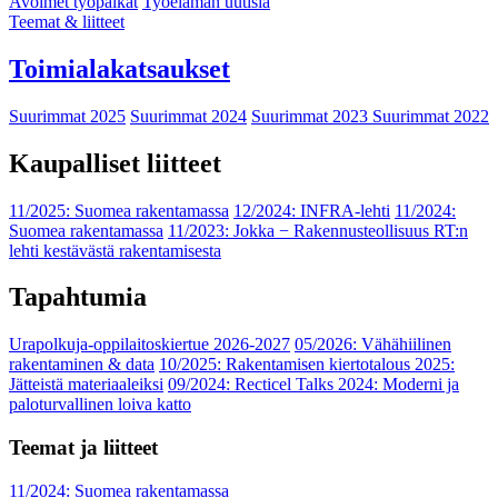
Avoimet työpaikat
Työelämän uutisia
Teemat & liitteet
Toimialakatsaukset
Suurimmat 2025
Suurimmat 2024
Suurimmat 2023
Suurimmat 2022
Kaupalliset liitteet
11/2025: Suomea rakentamassa
12/2024: INFRA-lehti
11/2024:
Suomea rakentamassa
11/2023: Jokka − Rakennusteollisuus RT:n
lehti kestävästä rakentamisesta
Tapahtumia
Urapolkuja-oppilaitoskiertue 2026-2027
05/2026: Vähähiilinen
rakentaminen & data
10/2025: Rakentamisen kiertotalous 2025:
Jätteistä materiaaleiksi
09/2024: Recticel Talks 2024: Moderni ja
paloturvallinen loiva katto
Teemat ja liitteet
11/2024: Suomea rakentamassa