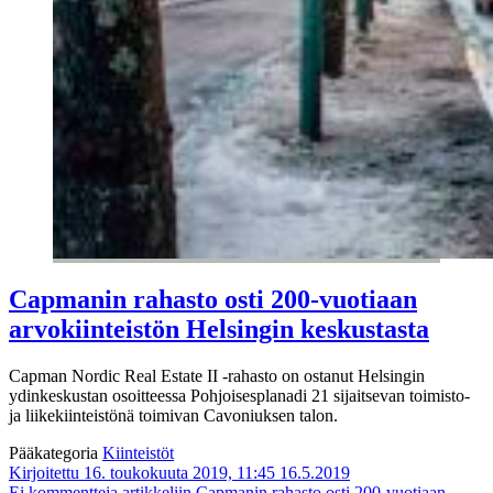
Capmanin rahasto osti 200-vuotiaan
arvokiinteistön Helsingin keskustasta
Capman Nordic Real Estate II -rahasto on ostanut Helsingin
ydinkeskustan osoitteessa Pohjoisesplanadi 21 sijaitsevan toimisto-
ja liikekiinteistönä toimivan Cavoniuksen talon.
Pääkategoria
Kiinteistöt
Kirjoitettu 16. toukokuuta 2019, 11:45
16.5.2019
Ei kommentteja
artikkeliin Capmanin rahasto osti 200-vuotiaan