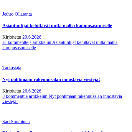
Jethro Ollaranta
Asiantuntijat kehittävät uutta mallia kampusasumiselle
Kirjoitettu
29.6.2026
Ei kommentteja
artikkeliin Asiantuntijat kehittävät uutta mallia
kampusasumiselle
Tarkastaja
Nyt pohtimaan rakennusalan innostavia viestejä!
Kirjoitettu
26.6.2026
8 kommenttia
artikkeliin Nyt pohtimaan rakennusalan innostavia
viestejä!
Sari Suominen