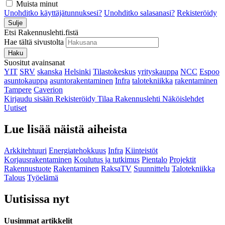
Muista minut
Unohditko käyttäjätunnuksesi?
Unohditko salasanasi?
Rekisteröidy
Sulje
Etsi Rakennuslehti.fistä
Hae tältä sivustolta
Haku
Suositut avainsanat
YIT
SRV
skanska
Helsinki
Tilastokeskus
yrityskauppa
NCC
Espoo
asuntokauppa
asuntorakentaminen
Infra
talotekniikka
rakentaminen
Tampere
Caverion
Kirjaudu sisään
Rekisteröidy
Tilaa Rakennuslehti
Näköislehdet
Uutiset
Lue lisää näistä aiheista
Arkkitehtuuri
Energiatehokkuus
Infra
Kiinteistöt
Korjausrakentaminen
Koulutus ja tutkimus
Pientalo
Projektit
Rakennustuote
Rakentaminen
RaksaTV
Suunnittelu
Talotekniikka
Talous
Työelämä
Uutisissa nyt
Uusimmat artikkelit