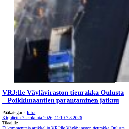
VRJ:lle Väyläviraston tieurakka Oulusta
– Poikkimaantien parantaminen jatkuu
Pääkategoria
Infra
Kirjoitettu 7. elokuuta 2026, 11:19
7.8.2026
Tilaajille
Ei kommentteja
artikkeliin VRJ:lle Väyläviraston tieurakka Oulusta