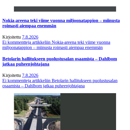
Nokia-areena teki viime vuonna miljoonatappion – miinusta
roimasti aiempaa enemmän
Kirjoitettu
7.8.2026
Ei kommentteja
artikkeliin Nokia-areena teki viime vuonna
miljoonatappion – miinusta roimasti aiempaa enemmän
Betolarin hallitukseen puolustusalan osaamista – Dahlbom
jatkaa puheenjohtajana
Kirjoitettu
7.8.2026
Ei kommentteja
artikkeliin Betolarin hallitukseen puolustusalan
osaamista – Dahlbom jatkaa puheenjohtajana