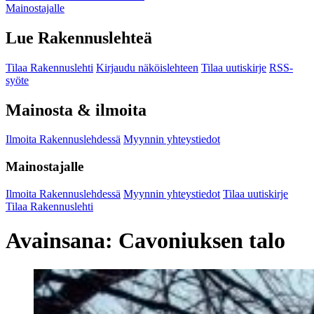
Mainostajalle
Lue Rakennuslehteä
Tilaa Rakennuslehti
Kirjaudu näköislehteen
Tilaa uutiskirje
RSS-
syöte
Mainosta & ilmoita
Ilmoita Rakennuslehdessä
Myynnin yhteystiedot
Mainostajalle
Ilmoita Rakennuslehdessä
Myynnin yhteystiedot
Tilaa uutiskirje
Tilaa Rakennuslehti
Avainsana:
Cavoniuksen talo