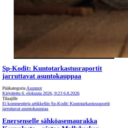
Sp-Kodit: Kuntotarkastusraportit
jarruttavat asuntokauppaa
Pääkategoria
Asunnot
Kirjoitettu 6. elokuuta 2026, 9:23
6.8.2026
Tilaajille
Ei kommentteja
artikkeliin Sp-Kodit: Kuntotarkastusraportit
jarruttavat asuntokauppaa
Enersenselle sähköasemaurakka