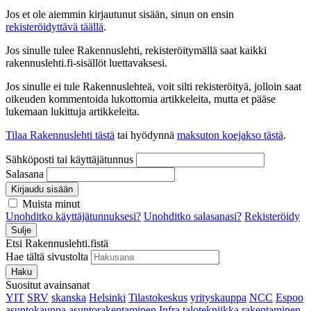
Jos et ole aiemmin kirjautunut sisään, sinun on ensin
rekisteröidyttävä täällä
.
Jos sinulle tulee Rakennuslehti, rekisteröitymällä saat kaikki
rakennuslehti.fi-sisällöt luettavaksesi.
Jos sinulle ei tule Rakennuslehteä, voit silti rekisteröityä, jolloin saat
oikeuden kommentoida lukottomia artikkeleita, mutta et pääse
lukemaan lukittuja artikkeleita.
Tilaa Rakennuslehti tästä
tai hyödynnä
maksuton koejakso tästä
.
Sähköposti tai käyttäjätunnus
Salasana
Kirjaudu sisään
Muista minut
Unohditko käyttäjätunnuksesi?
Unohditko salasanasi?
Rekisteröidy
Sulje
Etsi Rakennuslehti.fistä
Hae tältä sivustolta
Haku
Suositut avainsanat
YIT
SRV
skanska
Helsinki
Tilastokeskus
yrityskauppa
NCC
Espoo
asuntokauppa
asuntorakentaminen
Infra
talotekniikka
rakentaminen