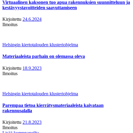
Virtuaalinen kaksonen tuo apua rakennuksien suunnitteluun ja
kestävyystavoitteiden saavuttamiseen
Kirjoitettu
24.6.2024
Ilmoitus
Helsingin kiertotalouden klusteriohjelma
Materiaaleista parhain on olemassa oleva
Kirjoitettu
18.9.2023
Ilmoitus
Helsingin kiertotalouden klusteriohjelma
Parempaa tietoa kierrätysmateriaaleista kaivataan
rakennusalalla
Kirjoitettu
21.8.2023
Ilmoitus
Lisää kumppaneilta