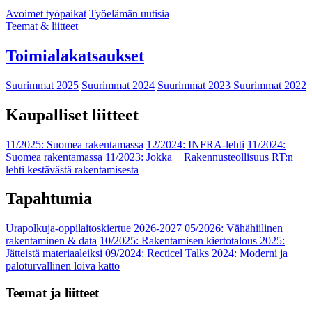
Avoimet työpaikat
Työelämän uutisia
Teemat & liitteet
Toimialakatsaukset
Suurimmat 2025
Suurimmat 2024
Suurimmat 2023
Suurimmat 2022
Kaupalliset liitteet
11/2025: Suomea rakentamassa
12/2024: INFRA-lehti
11/2024:
Suomea rakentamassa
11/2023: Jokka − Rakennusteollisuus RT:n
lehti kestävästä rakentamisesta
Tapahtumia
Urapolkuja-oppilaitoskiertue 2026-2027
05/2026: Vähähiilinen
rakentaminen & data
10/2025: Rakentamisen kiertotalous 2025:
Jätteistä materiaaleiksi
09/2024: Recticel Talks 2024: Moderni ja
paloturvallinen loiva katto
Teemat ja liitteet