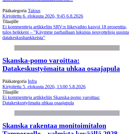
Pääkategoria
Talous
Kirjoitettu 6. elokuuta 2026, 9:45
6.8.2026
Tilaajille
Ei kommentteja
artikkeliin SRV:n liikevaihto kasvoi 18 prosenttia,
tulos heikkeni – ”Käymme parhaillaan lukuisia neuvotteluja uusista
datakeskushankkeista”
Skanska-pomo varoittaa:
Datakeskustyömaita uhkaa osaajapula
Pääkategoria
Infra
Kirjoitettu 5. elokuuta 2026, 13:00
5.8.2026
Tilaajille
Ei kommentteja
artikkeliin Skanska-pomo varoittaa:
Datakeskustyömaita uhkaa osaajapula
Skanska rakentaa monitoimitalon
Tampereelle – valmista keväällä 2028