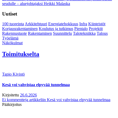
seudulle – aluejohtajaksi Heikki Malaska
Uutiset
100 tuoreinta
Arkkitehtuuri
Energiatehokkuus
Infra
Kiinteistöt
Korjausrakentaminen
Koulutus ja tutkimus
Pientalo
Projektit
Rakennustuote
Rakentaminen
Suunnittelu
Talotekniikka
Talous
Työelämä
Näkökulmat
Toimitukselta
Tapio Kivistö
Kesä voi vahvistaa elpyvää tunnelmaa
Kirjoitettu
26.6.2026
Ei kommentteja
artikkeliin Kesä voi vahvistaa elpyvää tunnelmaa
Pääkirjoitus