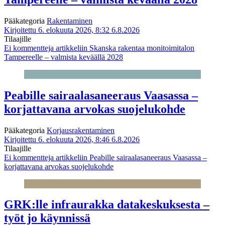
Pääkategoria
Rakentaminen
Kirjoitettu 6. elokuuta 2026, 8:32
6.8.2026
Tilaajille
Ei kommentteja
artikkeliin Skanska rakentaa monitoimitalon
Tampereelle – valmista keväällä 2028
Peabille sairaalasaneeraus Vaasassa –
korjattavana arvokas suojelukohde
Pääkategoria
Korjausrakentaminen
Kirjoitettu 6. elokuuta 2026, 8:46
6.8.2026
Tilaajille
Ei kommentteja
artikkeliin Peabille sairaalasaneeraus Vaasassa –
korjattavana arvokas suojelukohde
GRK:lle infraurakka datakeskuksesta –
työt jo käynnissä