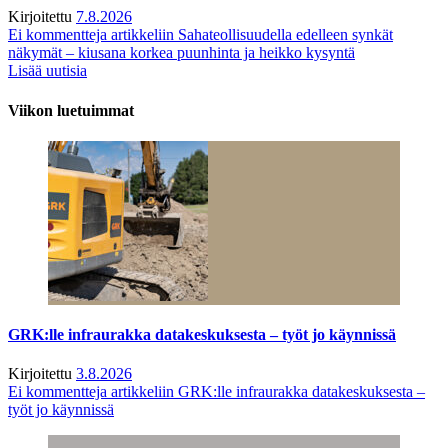
Kirjoitettu
7.8.2026
Ei kommentteja
artikkeliin Sahateollisuudella edelleen synkät
näkymät – kiusana korkea puunhinta ja heikko kysyntä
Lisää uutisia
Viikon luetuimmat
GRK:lle infraurakka datakeskuksesta – työt jo käynnissä
Kirjoitettu
3.8.2026
Ei kommentteja
artikkeliin GRK:lle infraurakka datakeskuksesta –
työt jo käynnissä