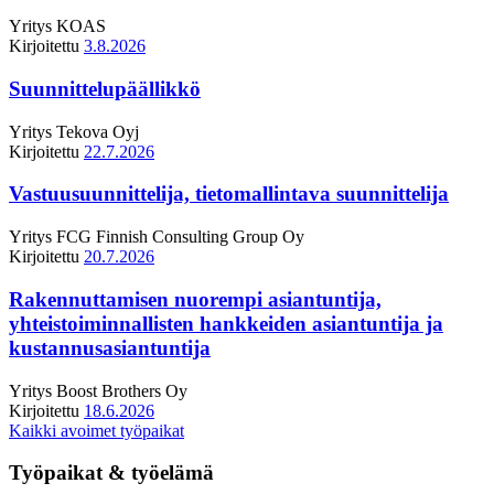
Yritys
KOAS
Kirjoitettu
3.8.2026
Suunnittelupäällikkö
Yritys
Tekova Oyj
Kirjoitettu
22.7.2026
Vastuusuunnittelija, tietomallintava suunnittelija
Yritys
FCG Finnish Consulting Group Oy
Kirjoitettu
20.7.2026
Rakennuttamisen nuorempi asiantuntija,
yhteistoiminnallisten hankkeiden asiantuntija ja
kustannusasiantuntija
Yritys
Boost Brothers Oy
Kirjoitettu
18.6.2026
Kaikki avoimet työpaikat
Työpaikat & työelämä