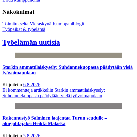
Näkökulmat
Toimitukselta
Vieraskynä
Kumppaniblogit
Työpaikat & työelämä
Työelämän uutisia
Starkin ammattilaiskysely: Suhdannekuopasta päädytään vielä
työvoimapulaan
Kirjoitettu
6.8.2026
Ei kommentteja
artikkeliin Starkin ammattilaiskysely:
Suhdannekuopasta päädytään vielä työvoimapulaan
Rakennustyö Salminen laajentaa Turun seudulle –
aluejohtajaksi Heikki Malaska
Kirjoitettu
5.8.2026