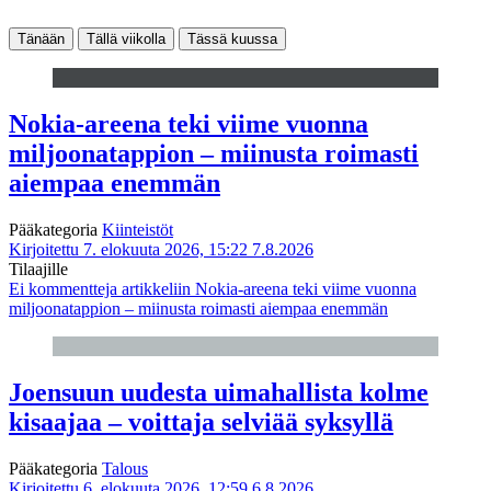
Tänään
Tällä viikolla
Tässä kuussa
Nokia-areena teki viime vuonna
miljoonatappion – miinusta roimasti
aiempaa enemmän
Pääkategoria
Kiinteistöt
Kirjoitettu 7. elokuuta 2026, 15:22
7.8.2026
Tilaajille
Ei kommentteja
artikkeliin Nokia-areena teki viime vuonna
miljoonatappion – miinusta roimasti aiempaa enemmän
Joensuun uudesta uimahallista kolme
kisaajaa – voittaja selviää syksyllä
Pääkategoria
Talous
Kirjoitettu 6. elokuuta 2026, 12:59
6.8.2026