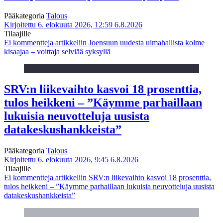
Pääkategoria
Talous
Kirjoitettu 6. elokuuta 2026, 12:59
6.8.2026
Tilaajille
Ei kommentteja
artikkeliin Joensuun uudesta uimahallista kolme
kisaajaa – voittaja selviää syksyllä
SRV:n liikevaihto kasvoi 18 prosenttia,
tulos heikkeni – ”Käymme parhaillaan
lukuisia neuvotteluja uusista
datakeskushankkeista”
Pääkategoria
Talous
Kirjoitettu 6. elokuuta 2026, 9:45
6.8.2026
Tilaajille
Ei kommentteja
artikkeliin SRV:n liikevaihto kasvoi 18 prosenttia,
tulos heikkeni – ”Käymme parhaillaan lukuisia neuvotteluja uusista
datakeskushankkeista”