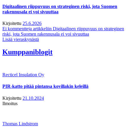
Digitaalinen riippuvuus on strateginen riski, jota Suomen
rakennusala ei voi sivuuttaa
Kirjoitettu
25.6.2026
Ei kommentteja
artikkeliin Digitaalinen riippuvuus on strateginen
riski, jota Suomen rakennusala ei voi sivuuttaa
Lisää vieraskynästä
Kumppaniblogit
Recticel Insulation Oy
PIR-katto pitää pintansa kovillakin keleillä
Kirjoitettu
21.10.2024
Ilmoitus
Thomas Lindstrom