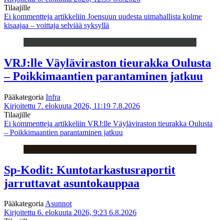
Tilaajille
Ei kommentteja
artikkeliin Joensuun uudesta uimahallista kolme
kisaajaa – voittaja selviää syksyllä
VRJ:lle Väyläviraston tieurakka Oulusta
– Poikkimaantien parantaminen jatkuu
Pääkategoria
Infra
Kirjoitettu 7. elokuuta 2026, 11:19
7.8.2026
Tilaajille
Ei kommentteja
artikkeliin VRJ:lle Väyläviraston tieurakka Oulusta
– Poikkimaantien parantaminen jatkuu
Sp-Kodit: Kuntotarkastusraportit
jarruttavat asuntokauppaa
Pääkategoria
Asunnot
Kirjoitettu 6. elokuuta 2026, 9:23
6.8.2026