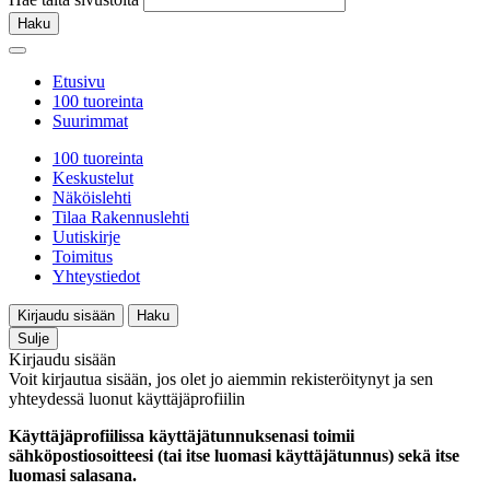
Haku
Etusivu
100 tuoreinta
Suurimmat
100 tuoreinta
Keskustelut
Näköislehti
Tilaa Rakennuslehti
Uutiskirje
Toimitus
Yhteystiedot
Kirjaudu sisään
Haku
Sulje
Kirjaudu sisään
Voit kirjautua sisään, jos olet jo aiemmin rekisteröitynyt ja sen
yhteydessä luonut käyttäjäprofiilin
Käyttäjäprofiilissa käyttäjätunnuksenasi toimii
sähköpostiosoitteesi (tai itse luomasi käyttäjätunnus) sekä itse
luomasi salasana.