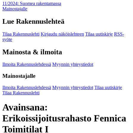
11/2024: Suomea rakentamassa
Mainostajalle
Lue Rakennuslehteä
Tilaa Rakennuslehti
Kirjaudu näköislehteen
Tilaa uutiskirje
RSS-
syöte
Mainosta & ilmoita
Ilmoita Rakennuslehdessä
Myynnin yhteystiedot
Mainostajalle
Ilmoita Rakennuslehdessä
Myynnin yhteystiedot
Tilaa uutiskirje
Tilaa Rakennuslehti
Avainsana:
Erikoissijoitusrahasto Fennica
Toimitilat I