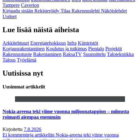
Tampere
Caverion
Kirjaudu sisään
Rekisteröidy
Tilaa Rakennuslehti
Näköislehdet
Uutiset
Lue lisää näistä aiheista
Arkkitehtuuri
Energiatehokkuus
Infra
Kiinteistöt
Korjausrakentaminen
Koulutus ja tutkimus
Pientalo
Projektit
Rakennustuote
Rakentaminen
RaksaTV
Suunnittelu
Talotekniikka
Talous
Työelämä
Uutisissa nyt
Uusimmat artikkelit
Nokia-areena teki viime vuonna miljoonatappion – miinusta
roimasti aiempaa enemmän
Kirjoitettu
7.8.2026
Ei kommentteja
artikkeliin Nokia-areena teki viime vuonna