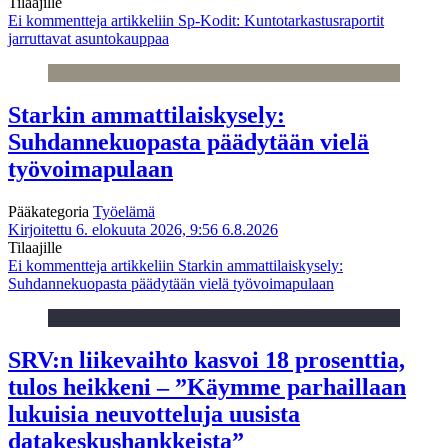
Tilaajille
Ei kommentteja
artikkeliin Sp-Kodit: Kuntotarkastusraportit
jarruttavat asuntokauppaa
Starkin ammattilaiskysely:
Suhdannekuopasta päädytään vielä
työvoimapulaan
Pääkategoria
Työelämä
Kirjoitettu 6. elokuuta 2026, 9:56
6.8.2026
Tilaajille
Ei kommentteja
artikkeliin Starkin ammattilaiskysely:
Suhdannekuopasta päädytään vielä työvoimapulaan
SRV:n liikevaihto kasvoi 18 prosenttia,
tulos heikkeni – ”Käymme parhaillaan
lukuisia neuvotteluja uusista
datakeskushankkeista”