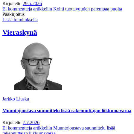
Kirjoitettu
29.5.2026
Ei kommentteja
artikkeliin Kohti tuottavuuden parempaa puolta
Pääkirjoitus
Lisää toimitukselta
Vieraskynä
Jarkko Liuska
Muuntojoustava suunnittelu lisää rakennuttajan liikkumavaraa
Kirjoitettu
7.7.2026
Ei kommentteja
artikkeliin Muuntojoustava suunnittelu lisää
rakennuttajan liikkumavaraa