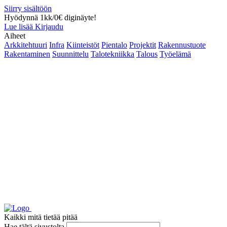
Siirry sisältöön
Hyödynnä 1kk/0€ diginäyte!
Lue lisää
Kirjaudu
Aiheet
Arkkitehtuuri
Infra
Kiinteistöt
Pientalo
Projektit
Rakennustuote
Rakentaminen
Suunnittelu
Talotekniikka
Talous
Työelämä
Kaikki mitä tietää pitää
Hae tältä sivustolta