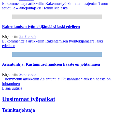
Ei kommentteja
artikkeliin Rakennustyö Salminen laajentaa Turun
seudulle – aluejohtajaksi Heikki Malaska
Rakentamisen työntekijämäärä laski edelleen
Kirjoitettu
22.7.2026
Ei kommentteja
artikkeliin Rakentamisen työntekijämäärä laski
edelleen
Asiantuntija: Kustannusohjauksen haaste on johtaminen
Kirjoitettu
30.6.2026
1 kommentti
artikkeliin Asiantuntija: Kustannusohjauksen haaste on
johtaminen
Lisää uutisia
Uusimmat työpaikat
Toimitusjohtaja