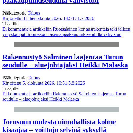
pääkaupunkiseudulla vahvistuu
Pääkategoria
Talous
Kirjoitettu 31. heinäkuuta 2026, 14:53
31.7.2026
Tilaajille
Ei kommentteja
artikkeliin Ruotsalainen korjausrakentaja teki jälleen
yrityskaupat Suomessa – asema pääkaupunkiseudulla vahvistuu
Rakennustyö Salminen laajentaa Turun
seudulle – aluejohtajaksi Heikki Malaska
Pääkategoria
Talous
Kirjoitettu 5. elokuuta 2026, 10:51
5.8.2026
Tilaajille
Ei kommentteja
artikkeliin Rakennustyö Salminen laajentaa Turun
seudulle – aluejohtajaksi Heikki Malaska
Joensuun uudesta uimahallista kolme
kisaajaa – voittaja selviää syksyllä