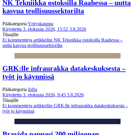
NK Tekniikka ostoksilla Raahessa – uutta
kasvua teollisuussektorilta
Pääkategoria
Yrityskauppa
Kirjoitettu 3. elokuuta 2026, 15:52
3.8.2026
Tilaajille
Ei kommentteja
artikkeliin NK Tekniikka ostoksilla Raahessa –
uutta kasvua teollisuussektorilta
GRK:lle infraurakka datakeskuksesta –
työt jo käynnissä
Pääkategoria
Infra
Kirjoitettu 3. elokuuta 2026, 9:45
3.8.2026
Tilaajille
Ei kommentteja
artikkeliin GRK:lle infraurakka datakeskuksesta –
työt jo käynnissä
Bravida nappasi 200 miljoonan