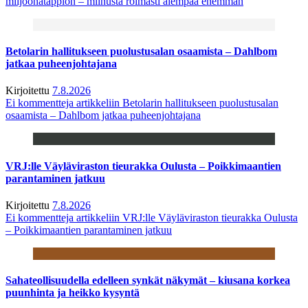
miljoonatappion – miinusta roimasti aiempaa enemmän
Betolarin hallitukseen puolustusalan osaamista – Dahlbom
jatkaa puheenjohtajana
Kirjoitettu
7.8.2026
Ei kommentteja
artikkeliin Betolarin hallitukseen puolustusalan
osaamista – Dahlbom jatkaa puheenjohtajana
VRJ:lle Väyläviraston tieurakka Oulusta – Poikkimaantien
parantaminen jatkuu
Kirjoitettu
7.8.2026
Ei kommentteja
artikkeliin VRJ:lle Väyläviraston tieurakka Oulusta
– Poikkimaantien parantaminen jatkuu
Sahateollisuudella edelleen synkät näkymät – kiusana korkea
puunhinta ja heikko kysyntä