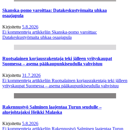
Skanska-pomo varoittaa: Datakeskustyömaita uhkaa
osaajapula
Kirjoitettu
5.8.2026
Ei kommentteja
artikkeliin Skanska-pomo varoittaa:
Datakeskustyömaita uhkaa osaajapula
Ruotsalainen korjausrakentaja teki jälleen yrityskaupat
Suomessa – asema pääkaupunkiseudulla vahvistuu
Kirjoitettu
31.7.2026
Ei kommentteja
artikkeliin Ruotsalainen korjausrakentaja teki jälleen
yrityskaupat Suomessa – asema pääkaupunkiseudulla vahvistuu
Rakennustyö Salminen laajentaa Turun seudulle –
aluejohtajaksi Heikki Malaska
Kirjoitettu
5.8.2026
Ei kommentteja
artikkeliin Rakennustyö Salminen laajentaa Turun