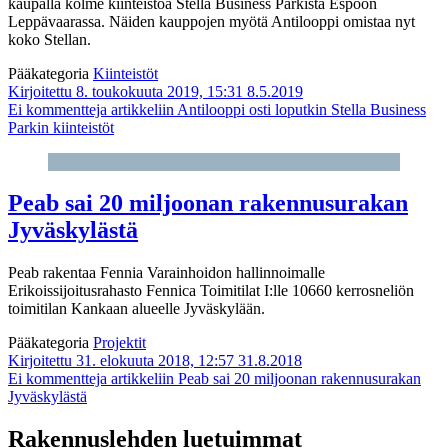
kaupalla kolme kiinteistöä Stella Business Parkista Espoon
Leppävaarassa. Näiden kauppojen myötä Antilooppi omistaa nyt
koko Stellan.
Pääkategoria
Kiinteistöt
Kirjoitettu 8. toukokuuta 2019, 15:31
8.5.2019
Ei kommentteja
artikkeliin Antilooppi osti loputkin Stella Business
Parkin kiinteistöt
Peab sai 20 miljoonan rakennusurakan
Jyväskylästä
Peab rakentaa Fennia Varainhoidon hallinnoimalle
Erikoissijoitusrahasto Fennica Toimitilat I:lle 10660 kerrosneliön
toimitilan Kankaan alueelle Jyväskylään.
Pääkategoria
Projektit
Kirjoitettu 31. elokuuta 2018, 12:57
31.8.2018
Ei kommentteja
artikkeliin Peab sai 20 miljoonan rakennusurakan
Jyväskylästä
Rakennuslehden luetuimmat