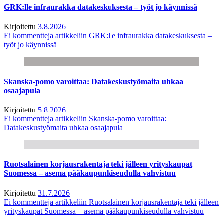
GRK:lle infraurakka datakeskuksesta – työt jo käynnissä
Kirjoitettu
3.8.2026
Ei kommentteja
artikkeliin GRK:lle infraurakka datakeskuksesta –
työt jo käynnissä
Skanska-pomo varoittaa: Datakeskustyömaita uhkaa
osaajapula
Kirjoitettu
5.8.2026
Ei kommentteja
artikkeliin Skanska-pomo varoittaa:
Datakeskustyömaita uhkaa osaajapula
Ruotsalainen korjausrakentaja teki jälleen yrityskaupat
Suomessa – asema pääkaupunkiseudulla vahvistuu
Kirjoitettu
31.7.2026
Ei kommentteja
artikkeliin Ruotsalainen korjausrakentaja teki jälleen
yrityskaupat Suomessa – asema pääkaupunkiseudulla vahvistuu