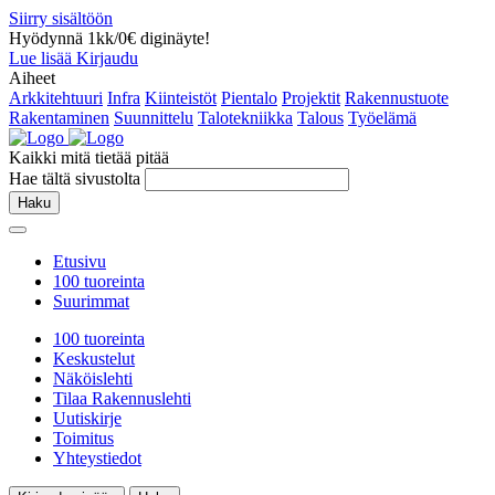
Siirry sisältöön
Hyödynnä 1kk/0€ diginäyte!
Lue lisää
Kirjaudu
Aiheet
Arkkitehtuuri
Infra
Kiinteistöt
Pientalo
Projektit
Rakennustuote
Rakentaminen
Suunnittelu
Talotekniikka
Talous
Työelämä
Kaikki mitä tietää pitää
Hae tältä sivustolta
Haku
Etusivu
100 tuoreinta
Suurimmat
100 tuoreinta
Keskustelut
Näköislehti
Tilaa Rakennuslehti
Uutiskirje
Toimitus
Yhteystiedot