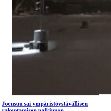
Joensuu sai ympäristöystävällisen
rakentamisen palkinnon