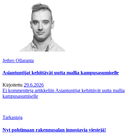
Jethro Ollaranta
Asiantuntijat kehittävät uutta mallia kampusasumiselle
Kirjoitettu
29.6.2026
Ei kommentteja
artikkeliin Asiantuntijat kehittävät uutta mallia
kampusasumiselle
Tarkastaja
Nyt pohtimaan rakennusalan innostavia viestejä!