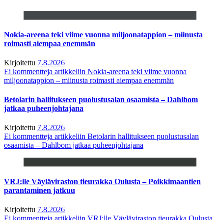
Nokia-areena teki viime vuonna miljoonatappion – miinusta
roimasti aiempaa enemmän
Kirjoitettu
7.8.2026
Ei kommentteja
artikkeliin Nokia-areena teki viime vuonna
miljoonatappion – miinusta roimasti aiempaa enemmän
Betolarin hallitukseen puolustusalan osaamista – Dahlbom
jatkaa puheenjohtajana
Kirjoitettu
7.8.2026
Ei kommentteja
artikkeliin Betolarin hallitukseen puolustusalan
osaamista – Dahlbom jatkaa puheenjohtajana
VRJ:lle Väyläviraston tieurakka Oulusta – Poikkimaantien
parantaminen jatkuu
Kirjoitettu
7.8.2026
Ei kommentteja
artikkeliin VRJ:lle Väyläviraston tieurakka Oulusta