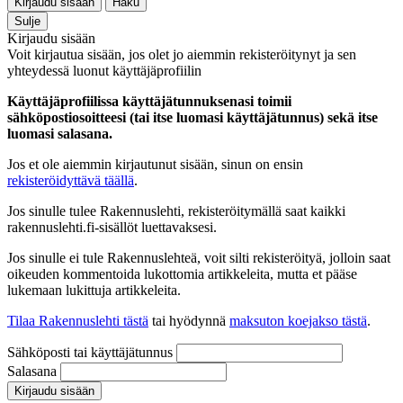
Kirjaudu sisään
Haku
Sulje
Kirjaudu sisään
Voit kirjautua sisään, jos olet jo aiemmin rekisteröitynyt ja sen
yhteydessä luonut käyttäjäprofiilin
Käyttäjäprofiilissa käyttäjätunnuksenasi toimii
sähköpostiosoitteesi (tai itse luomasi käyttäjätunnus) sekä itse
luomasi salasana.
Jos et ole aiemmin kirjautunut sisään, sinun on ensin
rekisteröidyttävä täällä
.
Jos sinulle tulee Rakennuslehti, rekisteröitymällä saat kaikki
rakennuslehti.fi-sisällöt luettavaksesi.
Jos sinulle ei tule Rakennuslehteä, voit silti rekisteröityä, jolloin saat
oikeuden kommentoida lukottomia artikkeleita, mutta et pääse
lukemaan lukittuja artikkeleita.
Tilaa Rakennuslehti tästä
tai hyödynnä
maksuton koejakso tästä
.
Sähköposti tai käyttäjätunnus
Salasana
Kirjaudu sisään