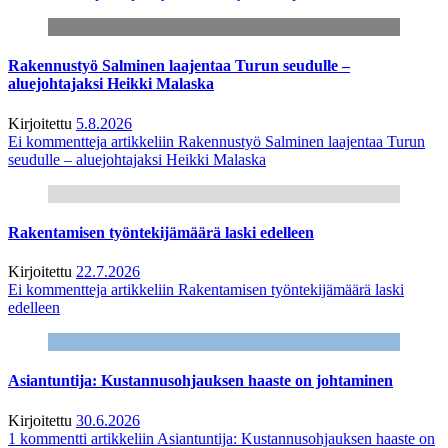
Rakennustyö Salminen laajentaa Turun seudulle –
aluejohtajaksi Heikki Malaska
Kirjoitettu
5.8.2026
Ei kommentteja
artikkeliin Rakennustyö Salminen laajentaa Turun
seudulle – aluejohtajaksi Heikki Malaska
Rakentamisen työntekijämäärä laski edelleen
Kirjoitettu
22.7.2026
Ei kommentteja
artikkeliin Rakentamisen työntekijämäärä laski
edelleen
Asiantuntija: Kustannusohjauksen haaste on johtaminen
Kirjoitettu
30.6.2026
1 kommentti
artikkeliin Asiantuntija: Kustannusohjauksen haaste on