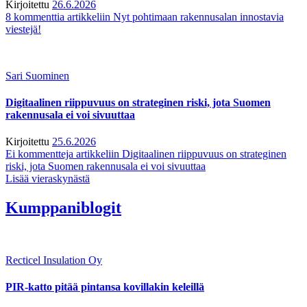
Kirjoitettu
26.6.2026
8 kommenttia
artikkeliin Nyt pohtimaan rakennusalan innostavia
viestejä!
Sari Suominen
Digitaalinen riippuvuus on strateginen riski, jota Suomen
rakennusala ei voi sivuuttaa
Kirjoitettu
25.6.2026
Ei kommentteja
artikkeliin Digitaalinen riippuvuus on strateginen
riski, jota Suomen rakennusala ei voi sivuuttaa
Lisää vieraskynästä
Kumppaniblogit
Recticel Insulation Oy
PIR-katto pitää pintansa kovillakin keleillä