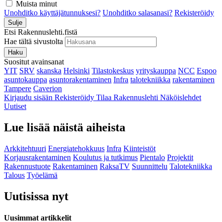
Muista minut
Unohditko käyttäjätunnuksesi?
Unohditko salasanasi?
Rekisteröidy
Sulje
Etsi Rakennuslehti.fistä
Hae tältä sivustolta
Haku
Suositut avainsanat
YIT
SRV
skanska
Helsinki
Tilastokeskus
yrityskauppa
NCC
Espoo
asuntokauppa
asuntorakentaminen
Infra
talotekniikka
rakentaminen
Tampere
Caverion
Kirjaudu sisään
Rekisteröidy
Tilaa Rakennuslehti
Näköislehdet
Uutiset
Lue lisää näistä aiheista
Arkkitehtuuri
Energiatehokkuus
Infra
Kiinteistöt
Korjausrakentaminen
Koulutus ja tutkimus
Pientalo
Projektit
Rakennustuote
Rakentaminen
RaksaTV
Suunnittelu
Talotekniikka
Talous
Työelämä
Uutisissa nyt
Uusimmat artikkelit