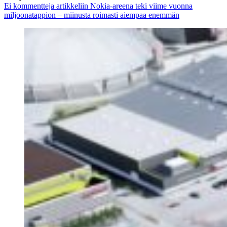
Ei kommentteja
artikkeliin Nokia-areena teki viime vuonna
miljoonatappion – miinusta roimasti aiempaa enemmän