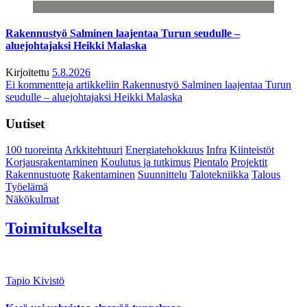
Rakennustyö Salminen laajentaa Turun seudulle –
aluejohtajaksi Heikki Malaska
Kirjoitettu
5.8.2026
Ei kommentteja
artikkeliin Rakennustyö Salminen laajentaa Turun
seudulle – aluejohtajaksi Heikki Malaska
Uutiset
100 tuoreinta
Arkkitehtuuri
Energiatehokkuus
Infra
Kiinteistöt
Korjausrakentaminen
Koulutus ja tutkimus
Pientalo
Projektit
Rakennustuote
Rakentaminen
Suunnittelu
Talotekniikka
Talous
Työelämä
Näkökulmat
Toimitukselta
Tapio Kivistö