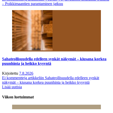
– Poikkimaantien parantaminen jatkuu
Sahateollisuudella edelleen synkät näkymät – kiusana korkea
puunhinta ja heikko kysyntä
Kirjoitettu
7.8.2026
Ei kommentteja
artikkeliin Sahateollisuudella edelleen synkät
näkymät – kiusana korkea puunhinta ja heikko kysyntä
Lisää uutisia
Viikon luetuimmat