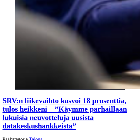
SRV:n liikevaihto kasvoi 18 prosenttia,
tulos heikkeni – ”Käymme parhaillaan
lukuisia neuvotteluja uusista
datakeskushankkeista”
Pääkategoria
Talous