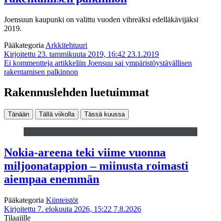
Joensuun kaupunki on valittu vuoden vihreäksi edelläkävijäksi
2019.
Pääkategoria
Arkkitehtuuri
Kirjoitettu 23. tammikuuta 2019, 16:42
23.1.2019
Ei kommentteja
artikkeliin Joensuu sai ympäristöystävällisen
rakentamisen palkinnon
Rakennuslehden luetuimmat
Tänään
Tällä viikolla
Tässä kuussa
Nokia-areena teki viime vuonna
miljoonatappion – miinusta roimasti
aiempaa enemmän
Pääkategoria
Kiinteistöt
Kirjoitettu 7. elokuuta 2026, 15:22
7.8.2026
Tilaajille