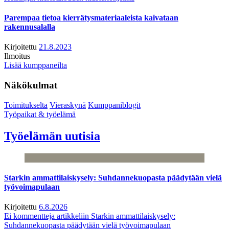
Parempaa tietoa kierrätysmateriaaleista kaivataan
rakennusalalla
Kirjoitettu
21.8.2023
Ilmoitus
Lisää kumppaneilta
Näkökulmat
Toimitukselta
Vieraskynä
Kumppaniblogit
Työpaikat & työelämä
Työelämän uutisia
Starkin ammattilaiskysely: Suhdannekuopasta päädytään vielä
työvoimapulaan
Kirjoitettu
6.8.2026
Ei kommentteja
artikkeliin Starkin ammattilaiskysely:
Suhdannekuopasta päädytään vielä työvoimapulaan