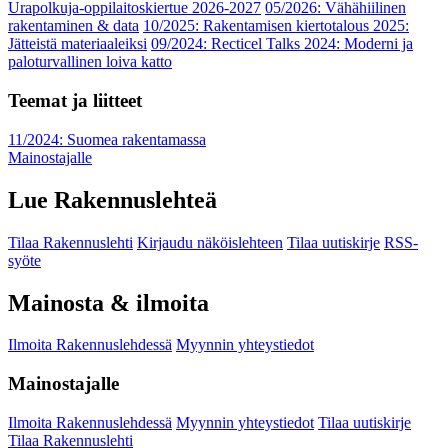
Urapolkuja-oppilaitoskiertue 2026-2027
05/2026: Vähähiilinen
rakentaminen & data
10/2025: Rakentamisen kiertotalous 2025:
Jätteistä materiaaleiksi
09/2024: Recticel Talks 2024: Moderni ja
paloturvallinen loiva katto
Teemat ja liitteet
11/2024: Suomea rakentamassa
Mainostajalle
Lue Rakennuslehteä
Tilaa Rakennuslehti
Kirjaudu näköislehteen
Tilaa uutiskirje
RSS-
syöte
Mainosta & ilmoita
Ilmoita Rakennuslehdessä
Myynnin yhteystiedot
Mainostajalle
Ilmoita Rakennuslehdessä
Myynnin yhteystiedot
Tilaa uutiskirje
Tilaa Rakennuslehti