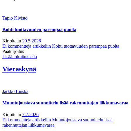
Tapio Kivistö
Kohti tuottavuuden parempaa puolta
Kirjoitettu
29.5.2026
Ei kommentteja
artikkeliin Kohti tuottavuuden parempaa puolta
Pääkirjoitus
Lisää toimitukselta
Vieraskynä
Jarkko Liuska
Muuntojoustava suunnittelu lisää rakennuttajan liikkumavaraa
Kirjoitettu
7.7.2026
Ei kommentteja
artikkeliin Muuntojoustava suunnittelu lisää
rakennuttajan liikkumavaraa