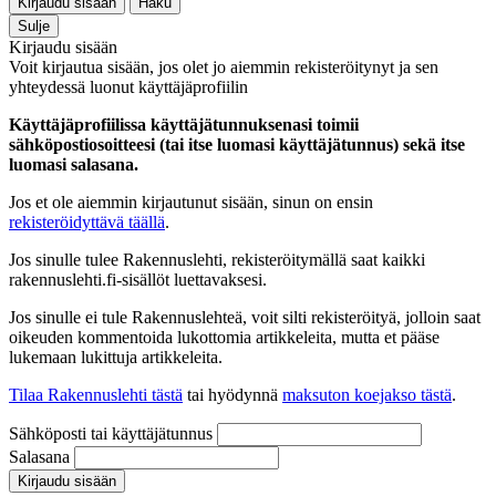
Kirjaudu sisään
Haku
Sulje
Kirjaudu sisään
Voit kirjautua sisään, jos olet jo aiemmin rekisteröitynyt ja sen
yhteydessä luonut käyttäjäprofiilin
Käyttäjäprofiilissa käyttäjätunnuksenasi toimii
sähköpostiosoitteesi (tai itse luomasi käyttäjätunnus) sekä itse
luomasi salasana.
Jos et ole aiemmin kirjautunut sisään, sinun on ensin
rekisteröidyttävä täällä
.
Jos sinulle tulee Rakennuslehti, rekisteröitymällä saat kaikki
rakennuslehti.fi-sisällöt luettavaksesi.
Jos sinulle ei tule Rakennuslehteä, voit silti rekisteröityä, jolloin saat
oikeuden kommentoida lukottomia artikkeleita, mutta et pääse
lukemaan lukittuja artikkeleita.
Tilaa Rakennuslehti tästä
tai hyödynnä
maksuton koejakso tästä
.
Sähköposti tai käyttäjätunnus
Salasana
Kirjaudu sisään