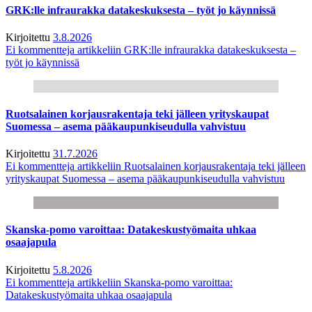
GRK:lle infraurakka datakeskuksesta – työt jo käynnissä
Kirjoitettu
3.8.2026
Ei kommentteja
artikkeliin GRK:lle infraurakka datakeskuksesta –
työt jo käynnissä
Ruotsalainen korjausrakentaja teki jälleen yrityskaupat
Suomessa – asema pääkaupunkiseudulla vahvistuu
Kirjoitettu
31.7.2026
Ei kommentteja
artikkeliin Ruotsalainen korjausrakentaja teki jälleen
yrityskaupat Suomessa – asema pääkaupunkiseudulla vahvistuu
Skanska-pomo varoittaa: Datakeskustyömaita uhkaa
osaajapula
Kirjoitettu
5.8.2026
Ei kommentteja
artikkeliin Skanska-pomo varoittaa:
Datakeskustyömaita uhkaa osaajapula