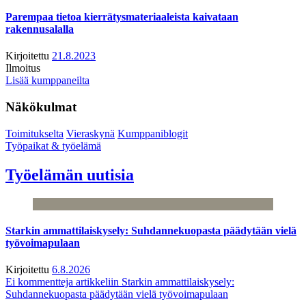
Parempaa tietoa kierrätysmateriaaleista kaivataan
rakennusalalla
Kirjoitettu
21.8.2023
Ilmoitus
Lisää kumppaneilta
Näkökulmat
Toimitukselta
Vieraskynä
Kumppaniblogit
Työpaikat & työelämä
Työelämän uutisia
Starkin ammattilaiskysely: Suhdannekuopasta päädytään vielä
työvoimapulaan
Kirjoitettu
6.8.2026
Ei kommentteja
artikkeliin Starkin ammattilaiskysely:
Suhdannekuopasta päädytään vielä työvoimapulaan