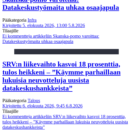
Datakeskustyömaita uhkaa osaajapula
Pääkategoria
Infra
Kirjoitettu 5. elokuuta 2026, 13:00
5.8.2026
Tilaajille
Ei kommentteja
artikkeliin Skanska-pomo varoittaa:
Datakeskustyömaita uhkaa osaajapula
SRV:n liikevaihto kasvoi 18 prosenttia,
tulos heikkeni – ”Käymme parhaillaan
lukuisia neuvotteluja uusista
datakeskushankkeista”
Pääkategoria
Talous
Kirjoitettu 6. elokuuta 2026, 9:45
6.8.2026
Tilaajille
Ei kommentteja
artikkeliin SRV:n liikevaihto kasvoi 18 prosenttia,
tulos heikkeni – ”Käymme parhaillaan lukuisia neuvotteluja uusista
datakeskushankkeista”