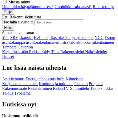
Muista minut
Unohditko käyttäjätunnuksesi?
Unohditko salasanasi?
Rekisteröidy
Sulje
Etsi Rakennuslehti.fistä
Hae tältä sivustolta
Haku
Suositut avainsanat
YIT
SRV
skanska
Helsinki
Tilastokeskus
yrityskauppa
NCC
Espoo
asuntokauppa
asuntorakentaminen
Infra
talotekniikka
rakentaminen
Tampere
Caverion
Kirjaudu sisään
Rekisteröidy
Tilaa Rakennuslehti
Näköislehdet
Uutiset
Lue lisää näistä aiheista
Arkkitehtuuri
Energiatehokkuus
Infra
Kiinteistöt
Korjausrakentaminen
Koulutus ja tutkimus
Pientalo
Projektit
Rakennustuote
Rakentaminen
RaksaTV
Suunnittelu
Talotekniikka
Talous
Työelämä
Uutisissa nyt
Uusimmat artikkelit