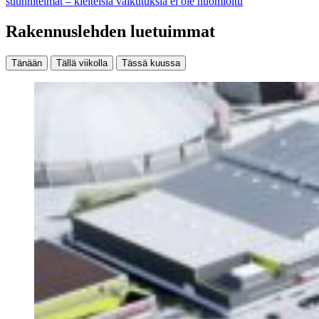
suunnitelmat – kielteisiä vaikutuksia ei ole huomioitu
Rakennuslehden luetuimmat
Tänään
Tällä viikolla
Tässä kuussa