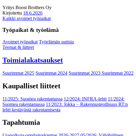
Yritys
Boost Brothers Oy
Kirjoitettu
18.6.2026
Kaikki avoimet työpaikat
Työpaikat & työelämä
Avoimet työpaikat
Työelämän uutisia
Teemat & liitteet
Toimialakatsaukset
Suurimmat 2025
Suurimmat 2024
Suurimmat 2023
Suurimmat 2022
Kaupalliset liitteet
11/2025: Suomea rakentamassa
12/2024: INFRA-lehti
11/2024:
Suomea rakentamassa
11/2023: Jokka − Rakennusteollisuus RT:n
lehti kestävästä rakentamisesta
Tapahtumia
Urapolkuja-oppilaitoskiertue 2026-2027
05/2026: Vähähiilinen