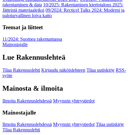
rakentaminen & data
10/2025: Rakentamisen kiertotalous 2025:
Jätteistä materiaaleiksi
09/2024: Recticel Talks 2024: Moderni ja
paloturvallinen loiva katto
Teemat ja liitteet
11/2024: Suomea rakentamassa
Mainostajalle
Lue Rakennuslehteä
Tilaa Rakennuslehti
Kirjaudu näköislehteen
Tilaa uutiskirje
RSS-
syöte
Mainosta & ilmoita
Ilmoita Rakennuslehdessä
Myynnin yhteystiedot
Mainostajalle
Ilmoita Rakennuslehdessä
Myynnin yhteystiedot
Tilaa uutiskirje
Tilaa Rakennuslehti