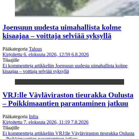
Joensuun uudesta uimahallista kolme
kisaajaa – voittaja selviää syksyllä
Pääkategoria
Talous
Kirjoitettu 6. elokuuta 2026, 12:59
6.8.2026
Tilaajille
Ei kommentteja
artikkeliin Joensuun uudesta uimahallista kolme
kisaajaa – voittaja selviää syksyllä
VRJ:lle Väyläviraston tieurakka Oulusta
– Poikkimaantien parantaminen jatkuu
Pääkategoria
Infra
Kirjoitettu 7. elokuuta 2026, 11:19
7.8.2026
Tilaajille
Ei kommentteja
artikkeliin VRJ:lle Väyläviraston tieurakka Oulusta
– Poikkimaantien parantaminen jatkuu