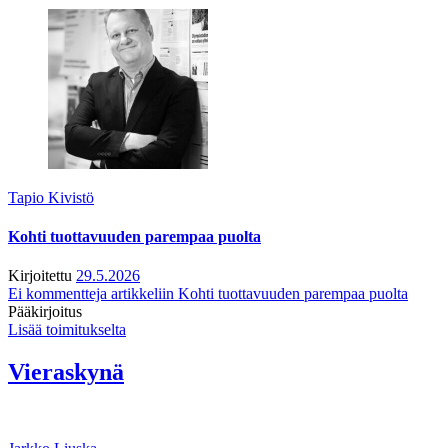
Tapio Kivistö
Kohti tuottavuuden parempaa puolta
Kirjoitettu
29.5.2026
Ei kommentteja
artikkeliin Kohti tuottavuuden parempaa puolta
Pääkirjoitus
Lisää toimitukselta
Vieraskynä