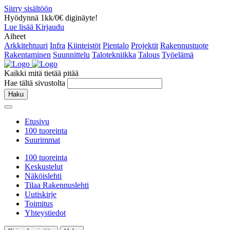
Siirry sisältöön
Hyödynnä 1kk/0€ diginäyte!
Lue lisää
Kirjaudu
Aiheet
Arkkitehtuuri
Infra
Kiinteistöt
Pientalo
Projektit
Rakennustuote
Rakentaminen
Suunnittelu
Talotekniikka
Talous
Työelämä
Kaikki mitä tietää pitää
Hae tältä sivustolta
Haku
Etusivu
100 tuoreinta
Suurimmat
100 tuoreinta
Keskustelut
Näköislehti
Tilaa Rakennuslehti
Uutiskirje
Toimitus
Yhteystiedot