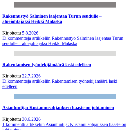
Rakennustyö Salminen laajentaa Turun seudulle –
aluejohtajaksi Heikki Malaska
Kirjoitettu
5.8.2026
Ei kommentteja
artikkeliin Rakennustyö Salminen laajentaa Turun
seudulle – aluejohtajaksi Heikki Malaska
Rakentamisen työntekijämäärä laski edelleen
Kirjoitettu
22.7.2026
Ei kommentteja
artikkeliin Rakentamisen työntekijämäärä laski
edelleen
Asiantuntija: Kustannusohjauksen haaste on johtaminen
Kirjoitettu
30.6.2026
1 kommentti
artikkeliin Asiantuntija: Kustannusohjauksen haaste on
johtaminen