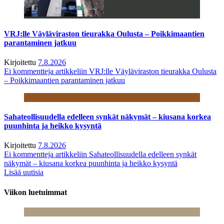
VRJ:lle Väyläviraston tieurakka Oulusta – Poikkimaantien
parantaminen jatkuu
Kirjoitettu
7.8.2026
Ei kommentteja
artikkeliin VRJ:lle Väyläviraston tieurakka Oulusta
– Poikkimaantien parantaminen jatkuu
Sahateollisuudella edelleen synkät näkymät – kiusana korkea
puunhinta ja heikko kysyntä
Kirjoitettu
7.8.2026
Ei kommentteja
artikkeliin Sahateollisuudella edelleen synkät
näkymät – kiusana korkea puunhinta ja heikko kysyntä
Lisää uutisia
Viikon luetuimmat