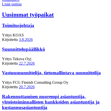
Lisää uutisia
Uusimmat työpaikat
Toimitusjohtaja
Yritys
KOAS
Kirjoitettu
3.8.2026
Suunnittelupäällikkö
Yritys
Tekova Oyj
Kirjoitettu
22.7.2026
Vastuusuunnittelija, tietomallintava suunnittelija
Yritys
FCG Finnish Consulting Group Oy
Kirjoitettu
20.7.2026
Rakennuttamisen nuorempi asiantuntija,
yhteistoiminnallisten hankkeiden asiantuntija ja
kustannusasiantuntija