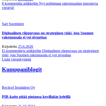
8 kommenttia
artikkeliin Nyt pohtimaan rakennusalan innostavia
viestejä!
Sari Suominen
Digitaalinen riippuvuus on strateginen riski, jota Suomen
rakennusala ei voi sivuuttaa
Kirjoitettu
25.6.2026
Ei kommentteja
artikkeliin Digitaalinen riippuvuus on strateginen
riski, jota Suomen rakennusala ei voi sivuuttaa
Lisää vieraskynästä
Kumppaniblogit
Recticel Insulation Oy
PIR-katto pitää pintansa kovillakin keleillä