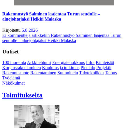
Rakennustyö Salminen laajentaa Turun seudulle –
aluejohtajaksi Heikki Malaska
Kirjoitettu
5.8.2026
Ei kommentteja
artikkeliin Rakennustyö Salminen laajentaa Turun
seudulle – aluejohtajaksi Heikki Malaska
Uutiset
100 tuoreinta
Arkkitehtuuri
Energiatehokkuus
Infra
Kiinteistöt
Korjausrakentaminen
Koulutus ja tutkimus
Pientalo
Projektit
Rakennustuote
Rakentaminen
Suunnittelu
Talotekniikka
Talous
Työelämä
Näkökulmat
Toimitukselta