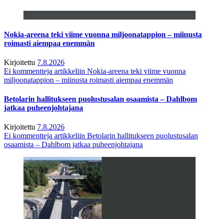
Nokia-areena teki viime vuonna miljoonatappion – miinusta
roimasti aiempaa enemmän
Kirjoitettu
7.8.2026
Ei kommentteja
artikkeliin Nokia-areena teki viime vuonna
miljoonatappion – miinusta roimasti aiempaa enemmän
Betolarin hallitukseen puolustusalan osaamista – Dahlbom
jatkaa puheenjohtajana
Kirjoitettu
7.8.2026
Ei kommentteja
artikkeliin Betolarin hallitukseen puolustusalan
osaamista – Dahlbom jatkaa puheenjohtajana