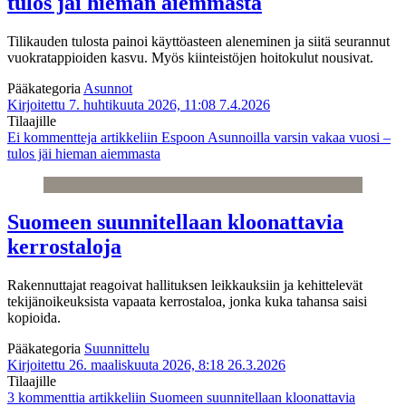
tulos jäi hieman aiemmasta
Tilikauden tulosta painoi käyttöasteen aleneminen ja siitä seurannut
vuokratappioiden kasvu. Myös kiinteistöjen hoitokulut nousivat.
Pääkategoria
Asunnot
Kirjoitettu 7. huhtikuuta 2026, 11:08
7.4.2026
Tilaajille
Ei kommentteja
artikkeliin Espoon Asunnoilla varsin vakaa vuosi –
tulos jäi hieman aiemmasta
Suomeen suunnitellaan kloonattavia
kerrostaloja
Rakennuttajat reagoivat hallituksen leikkauksiin ja kehittelevät
tekijänoikeuksista vapaata kerrostaloa, jonka kuka tahansa saisi
kopioida.
Pääkategoria
Suunnittelu
Kirjoitettu 26. maaliskuuta 2026, 8:18
26.3.2026
Tilaajille
3 kommenttia
artikkeliin Suomeen suunnitellaan kloonattavia