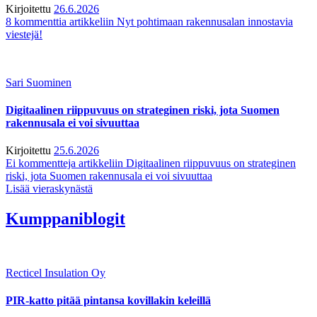
Kirjoitettu
26.6.2026
8 kommenttia
artikkeliin Nyt pohtimaan rakennusalan innostavia
viestejä!
Sari Suominen
Digitaalinen riippuvuus on strateginen riski, jota Suomen
rakennusala ei voi sivuuttaa
Kirjoitettu
25.6.2026
Ei kommentteja
artikkeliin Digitaalinen riippuvuus on strateginen
riski, jota Suomen rakennusala ei voi sivuuttaa
Lisää vieraskynästä
Kumppaniblogit
Recticel Insulation Oy
PIR-katto pitää pintansa kovillakin keleillä