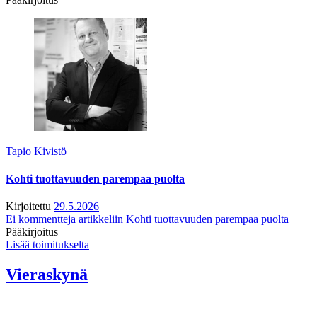
Tapio Kivistö
Kohti tuottavuuden parempaa puolta
Kirjoitettu
29.5.2026
Ei kommentteja
artikkeliin Kohti tuottavuuden parempaa puolta
Pääkirjoitus
Lisää toimitukselta
Vieraskynä