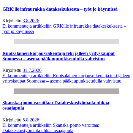
GRK:lle infraurakka datakeskuksesta – työt jo käynnissä
Kirjoitettu
3.8.2026
Ei kommentteja
artikkeliin GRK:lle infraurakka datakeskuksesta –
työt jo käynnissä
Ruotsalainen korjausrakentaja teki jälleen yrityskaupat
Suomessa – asema pääkaupunkiseudulla vahvistuu
Kirjoitettu
31.7.2026
Ei kommentteja
artikkeliin Ruotsalainen korjausrakentaja teki jälleen
yrityskaupat Suomessa – asema pääkaupunkiseudulla vahvistuu
Skanska-pomo varoittaa: Datakeskustyömaita uhkaa
osaajapula
Kirjoitettu
5.8.2026
Ei kommentteja
artikkeliin Skanska-pomo varoittaa:
Datakeskustyömaita uhkaa osaajapula