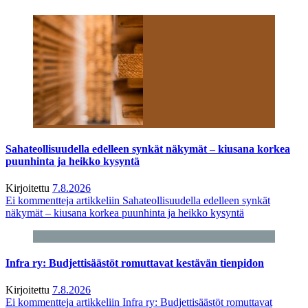
Sahateollisuudella edelleen synkät näkymät – kiusana korkea
puunhinta ja heikko kysyntä
Kirjoitettu
7.8.2026
Ei kommentteja
artikkeliin Sahateollisuudella edelleen synkät
näkymät – kiusana korkea puunhinta ja heikko kysyntä
Infra ry: Budjettisäästöt romuttavat kestävän tienpidon
Kirjoitettu
7.8.2026
Ei kommentteja
artikkeliin Infra ry: Budjettisäästöt romuttavat