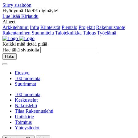
Siirry sisältöön
Hyödynnä 1kk/0€ diginäyte!
Lue lisää
Kirjaudu
Aiheet
Arkkitehtuuri
Infra
Kiinteistöt
Pientalo
Projektit
Rakennustuote
Rakentaminen
Suunnittelu
Talotekniikka
Talous
Työelämä
Kaikki mitä tietää pitää
Hae tältä sivustolta
Haku
Etusivu
100 tuoreinta
Suurimmat
100 tuoreinta
Keskustelut
Näköislehti
Tilaa Rakennuslehti
Uutiskirje
Toimitus
Yhteystiedot