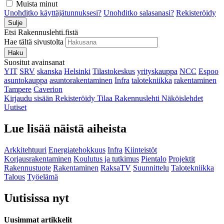
Muista minut
Unohditko käyttäjätunnuksesi?
Unohditko salasanasi?
Rekisteröidy
Sulje
Etsi Rakennuslehti.fistä
Hae tältä sivustolta
Haku
Suositut avainsanat
YIT
SRV
skanska
Helsinki
Tilastokeskus
yrityskauppa
NCC
Espoo
asuntokauppa
asuntorakentaminen
Infra
talotekniikka
rakentaminen
Tampere
Caverion
Kirjaudu sisään
Rekisteröidy
Tilaa Rakennuslehti
Näköislehdet
Uutiset
Lue lisää näistä aiheista
Arkkitehtuuri
Energiatehokkuus
Infra
Kiinteistöt
Korjausrakentaminen
Koulutus ja tutkimus
Pientalo
Projektit
Rakennustuote
Rakentaminen
RaksaTV
Suunnittelu
Talotekniikka
Talous
Työelämä
Uutisissa nyt
Uusimmat artikkelit