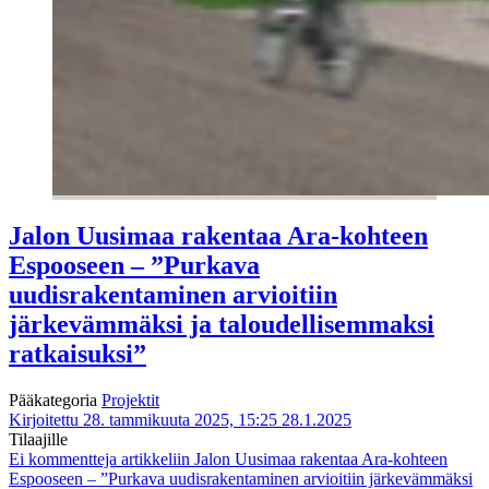
Jalon Uusimaa rakentaa Ara-kohteen
Espooseen – ”Purkava
uudisrakentaminen arvioitiin
järkevämmäksi ja taloudellisemmaksi
ratkaisuksi”
Pääkategoria
Projektit
Kirjoitettu 28. tammikuuta 2025, 15:25
28.1.2025
Tilaajille
Ei kommentteja
artikkeliin Jalon Uusimaa rakentaa Ara-kohteen
Espooseen – ”Purkava uudisrakentaminen arvioitiin järkevämmäksi