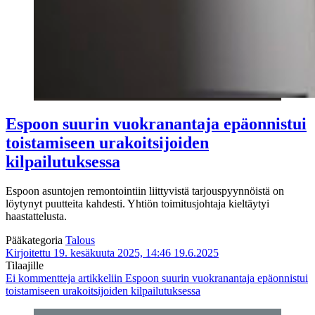
Espoon suurin vuokranantaja epäonnistui
toistamiseen urakoitsijoiden
kilpailutuksessa
Espoon asuntojen remontointiin liittyvistä tarjouspyynnöistä on
löytynyt puutteita kahdesti. Yhtiön toimitusjohtaja kieltäytyi
haastattelusta.
Pääkategoria
Talous
Kirjoitettu 19. kesäkuuta 2025, 14:46
19.6.2025
Tilaajille
Ei kommentteja
artikkeliin Espoon suurin vuokranantaja epäonnistui
toistamiseen urakoitsijoiden kilpailutuksessa