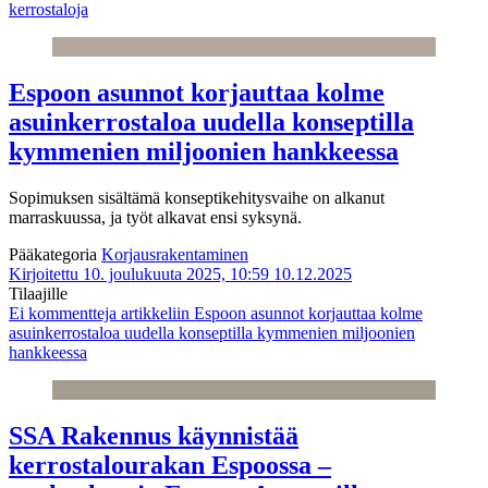
kerrostaloja
Espoon asunnot korjauttaa kolme
asuinkerrostaloa uudella konseptilla
kymmenien miljoonien hankkeessa
Sopimuksen sisältämä konseptikehitysvaihe on alkanut
marraskuussa, ja työt alkavat ensi syksynä.
Pääkategoria
Korjausrakentaminen
Kirjoitettu 10. joulukuuta 2025, 10:59
10.12.2025
Tilaajille
Ei kommentteja
artikkeliin Espoon asunnot korjauttaa kolme
asuinkerrostaloa uudella konseptilla kymmenien miljoonien
hankkeessa
SSA Rakennus käynnistää
kerrostalourakan Espoossa –