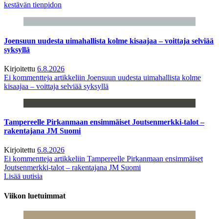
kestävän tienpidon
Joensuun uudesta uimahallista kolme kisaajaa – voittaja selviää
syksyllä
Kirjoitettu
6.8.2026
Ei kommentteja
artikkeliin Joensuun uudesta uimahallista kolme
kisaajaa – voittaja selviää syksyllä
Tampereelle Pirkanmaan ensimmäiset Joutsenmerkki-talot –
rakentajana JM Suomi
Kirjoitettu
6.8.2026
Ei kommentteja
artikkeliin Tampereelle Pirkanmaan ensimmäiset
Joutsenmerkki-talot – rakentajana JM Suomi
Lisää uutisia
Viikon luetuimmat