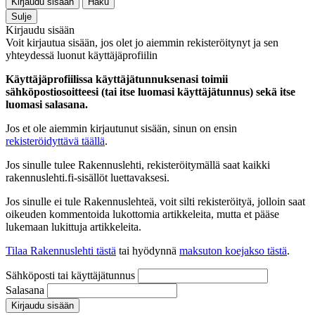
Kirjaudu sisään
Haku
Sulje
Kirjaudu sisään
Voit kirjautua sisään, jos olet jo aiemmin rekisteröitynyt ja sen
yhteydessä luonut käyttäjäprofiilin
Käyttäjäprofiilissa käyttäjätunnuksenasi toimii
sähköpostiosoitteesi (tai itse luomasi käyttäjätunnus) sekä itse
luomasi salasana.
Jos et ole aiemmin kirjautunut sisään, sinun on ensin
rekisteröidyttävä täällä
.
Jos sinulle tulee Rakennuslehti, rekisteröitymällä saat kaikki
rakennuslehti.fi-sisällöt luettavaksesi.
Jos sinulle ei tule Rakennuslehteä, voit silti rekisteröityä, jolloin saat
oikeuden kommentoida lukottomia artikkeleita, mutta et pääse
lukemaan lukittuja artikkeleita.
Tilaa Rakennuslehti tästä
tai hyödynnä
maksuton koejakso tästä
.
Sähköposti tai käyttäjätunnus
Salasana
Kirjaudu sisään