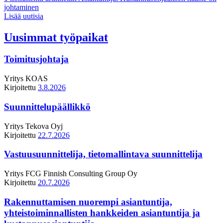
johtaminen
Lisää uutisia
Uusimmat työpaikat
Toimitusjohtaja
Yritys
KOAS
Kirjoitettu
3.8.2026
Suunnittelupäällikkö
Yritys
Tekova Oyj
Kirjoitettu
22.7.2026
Vastuusuunnittelija, tietomallintava suunnittelija
Yritys
FCG Finnish Consulting Group Oy
Kirjoitettu
20.7.2026
Rakennuttamisen nuorempi asiantuntija,
yhteistoiminnallisten hankkeiden asiantuntija ja