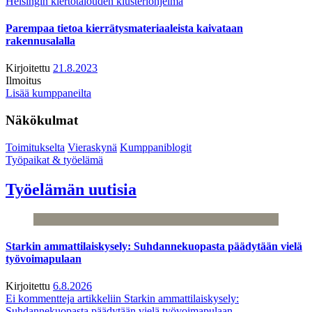
Helsingin kiertotalouden klusteriohjelma
Parempaa tietoa kierrätysmateriaaleista kaivataan
rakennusalalla
Kirjoitettu
21.8.2023
Ilmoitus
Lisää kumppaneilta
Näkökulmat
Toimitukselta
Vieraskynä
Kumppaniblogit
Työpaikat & työelämä
Työelämän uutisia
Starkin ammattilaiskysely: Suhdannekuopasta päädytään vielä
työvoimapulaan
Kirjoitettu
6.8.2026
Ei kommentteja
artikkeliin Starkin ammattilaiskysely:
Suhdannekuopasta päädytään vielä työvoimapulaan