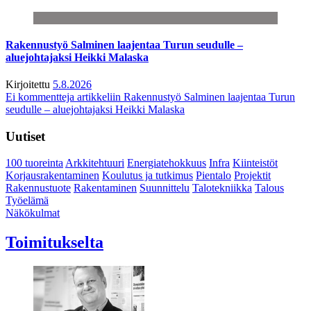
Rakennustyö Salminen laajentaa Turun seudulle –
aluejohtajaksi Heikki Malaska
Kirjoitettu
5.8.2026
Ei kommentteja
artikkeliin Rakennustyö Salminen laajentaa Turun
seudulle – aluejohtajaksi Heikki Malaska
Uutiset
100 tuoreinta
Arkkitehtuuri
Energiatehokkuus
Infra
Kiinteistöt
Korjausrakentaminen
Koulutus ja tutkimus
Pientalo
Projektit
Rakennustuote
Rakentaminen
Suunnittelu
Talotekniikka
Talous
Työelämä
Näkökulmat
Toimitukselta