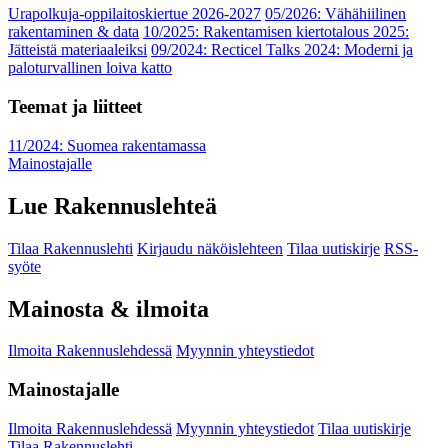
Urapolkuja-oppilaitoskiertue 2026-2027
05/2026: Vähähiilinen
rakentaminen & data
10/2025: Rakentamisen kiertotalous 2025:
Jätteistä materiaaleiksi
09/2024: Recticel Talks 2024: Moderni ja
paloturvallinen loiva katto
Teemat ja liitteet
11/2024: Suomea rakentamassa
Mainostajalle
Lue Rakennuslehteä
Tilaa Rakennuslehti
Kirjaudu näköislehteen
Tilaa uutiskirje
RSS-
syöte
Mainosta & ilmoita
Ilmoita Rakennuslehdessä
Myynnin yhteystiedot
Mainostajalle
Ilmoita Rakennuslehdessä
Myynnin yhteystiedot
Tilaa uutiskirje
Tilaa Rakennuslehti