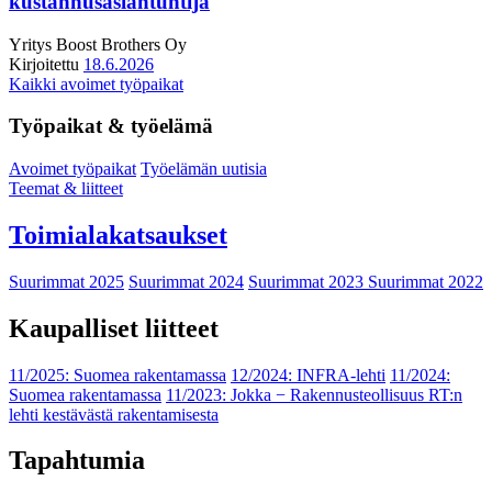
kustannusasiantuntija
Yritys
Boost Brothers Oy
Kirjoitettu
18.6.2026
Kaikki avoimet työpaikat
Työpaikat & työelämä
Avoimet työpaikat
Työelämän uutisia
Teemat & liitteet
Toimialakatsaukset
Suurimmat 2025
Suurimmat 2024
Suurimmat 2023
Suurimmat 2022
Kaupalliset liitteet
11/2025: Suomea rakentamassa
12/2024: INFRA-lehti
11/2024:
Suomea rakentamassa
11/2023: Jokka − Rakennusteollisuus RT:n
lehti kestävästä rakentamisesta
Tapahtumia