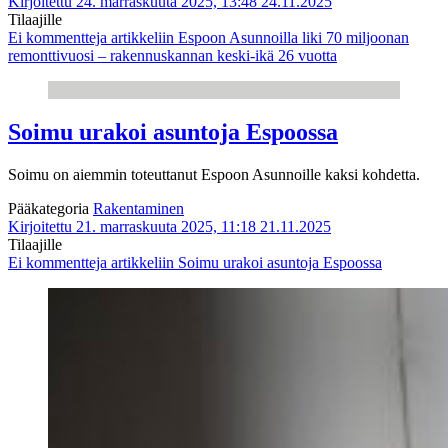
Kirjoitettu 24. marraskuuta 2025, 13:48
24.11.2025
Tilaajille
Ei kommentteja
artikkeliin Espoon Asunnoilla liki 70 miljoonan
remonttivuosi – rakennuskannan keski-ikä 26 vuotta
Soimu urakoi asuntoja Espoossa
Soimu on aiemmin toteuttanut Espoon Asunnoille kaksi kohdetta.
Pääkategoria
Rakentaminen
Kirjoitettu 21. marraskuuta 2025, 11:18
21.11.2025
Tilaajille
Ei kommentteja
artikkeliin Soimu urakoi asuntoja Espoossa