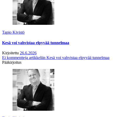
Tapio Kivistö
Kesä voi vahvistaa elpyvää tunnelmaa
Kirjoitettu
26.6.2026
Ei kommentteja
artikkeliin Kesä voi vahvistaa elpyvää tunnelmaa
Pääkirjoitus