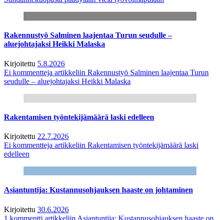
Rakennustyö Salminen laajentaa Turun seudulle –
aluejohtajaksi Heikki Malaska
Kirjoitettu
5.8.2026
Ei kommentteja
artikkeliin Rakennustyö Salminen laajentaa Turun
seudulle – aluejohtajaksi Heikki Malaska
Rakentamisen työntekijämäärä laski edelleen
Kirjoitettu
22.7.2026
Ei kommentteja
artikkeliin Rakentamisen työntekijämäärä laski
edelleen
Asiantuntija: Kustannusohjauksen haaste on johtaminen
Kirjoitettu
30.6.2026
1 kommentti
artikkeliin Asiantuntija: Kustannusohjauksen haaste on