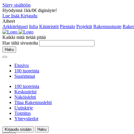
Siirry sisältöön
Hyödynnä 1kk/0€ diginäyte!
Lue lisää
Kirjaudu
Aiheet
Arkkitehtuuri
Infra
Kiinteistöt
Pientalo
Projektit
Rakennustuote
Raken
Kaikki mitä tietää pitää
Hae tältä sivustolta
Haku
Etusivu
100 tuoreinta
Suurimmat
100 tuoreinta
Keskustelut
Näköislehti
Tilaa Rakennuslehti
Uutiskirje
Toimitus
Yhteystiedot
Kirjaudu sisään
Haku