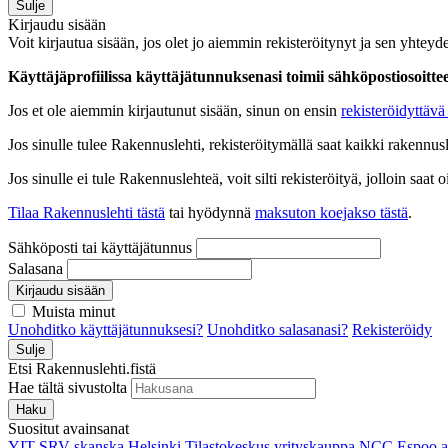
Sulje
Kirjaudu sisään
Voit kirjautua sisään, jos olet jo aiemmin rekisteröitynyt ja sen yhteyde
Käyttäjäprofiilissa käyttäjätunnuksenasi toimii sähköpostiosoittees
Jos et ole aiemmin kirjautunut sisään, sinun on ensin
rekisteröidyttävä 
Jos sinulle tulee Rakennuslehti, rekisteröitymällä saat kaikki rakennusle
Jos sinulle ei tule Rakennuslehteä, voit silti rekisteröityä, jolloin sa
Tilaa Rakennuslehti tästä
tai hyödynnä
maksuton koejakso tästä
.
Sähköposti tai käyttäjätunnus
Salasana
Kirjaudu sisään
Muista minut
Unohditko käyttäjätunnuksesi?
Unohditko salasanasi?
Rekisteröidy
Sulje
Etsi Rakennuslehti.fistä
Hae tältä sivustolta
Haku
Suositut avainsanat
YIT
SRV
skanska
Helsinki
Tilastokeskus
yrityskauppa
NCC
Espoo