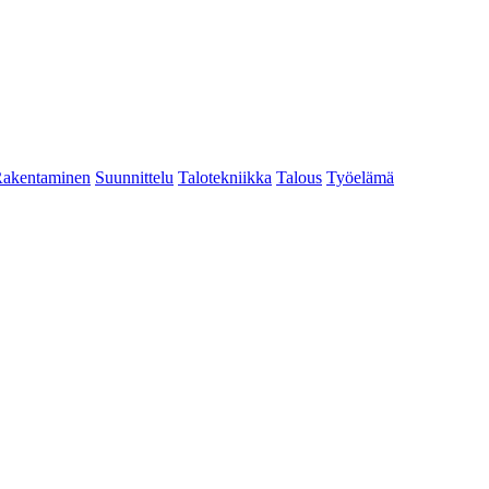
akentaminen
Suunnittelu
Talotekniikka
Talous
Työelämä