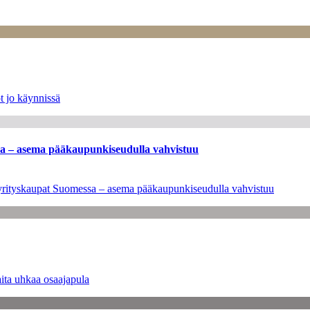
t jo käynnissä
ssa – asema pääkaupunkiseudulla vahvistuu
en yrityskaupat Suomessa – asema pääkaupunkiseudulla vahvistuu
ita uhkaa osaajapula