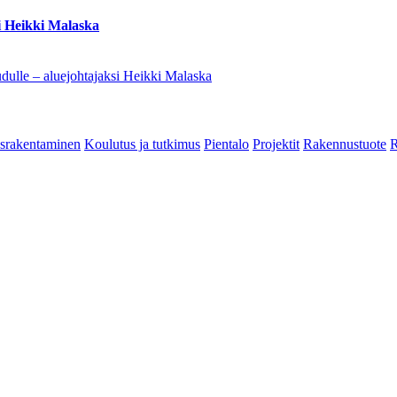
i Heikki Malaska
dulle – aluejohtajaksi Heikki Malaska
srakentaminen
Koulutus ja tutkimus
Pientalo
Projektit
Rakennustuote
R