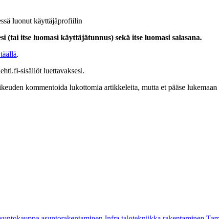
ssä luonut käyttäjäprofiilin
i (tai itse luomasi käyttäjätunnus) sekä itse luomasi salasana.
täällä
.
hti.fi-sisällöt luettavaksesi.
at oikeuden kommentoida lukottomia artikkeleita, mutta et pääse lukemaan l
asuntokauppa
asuntorakentaminen
Infra
talotekniikka
rakentaminen
Tam