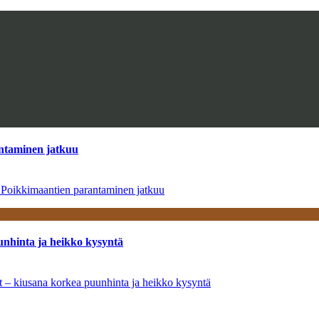
antaminen jatkuu
– Poikkimaantien parantaminen jatkuu
unhinta ja heikko kysyntä
ät – kiusana korkea puunhinta ja heikko kysyntä