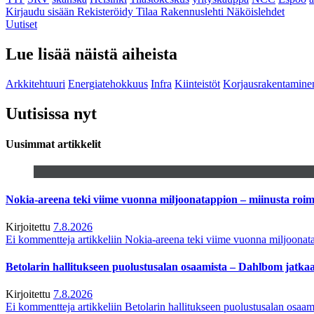
Kirjaudu sisään
Rekisteröidy
Tilaa Rakennuslehti
Näköislehdet
Uutiset
Lue lisää näistä aiheista
Arkkitehtuuri
Energiatehokkuus
Infra
Kiinteistöt
Korjausrakentamine
Uutisissa nyt
Uusimmat artikkelit
Nokia-areena teki viime vuonna miljoonatappion – miinusta ro
Kirjoitettu
7.8.2026
Ei kommentteja
artikkeliin Nokia-areena teki viime vuonna miljoona
Betolarin hallitukseen puolustusalan osaamista – Dahlbom jatk
Kirjoitettu
7.8.2026
Ei kommentteja
artikkeliin Betolarin hallitukseen puolustusalan osa