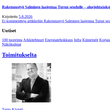
Rakennustyö Salminen laajentaa Turun seudulle – aluejohtajaks
Kirjoitettu
5.8.2026
Ei kommentteja
artikkeliin Rakennustyö Salminen laajentaa Turun seu
Uutiset
100 tuoreinta
Arkkitehtuuri
Energiatehokkuus
Infra
Kiinteistöt
Korjau
Näkökulmat
Toimitukselta
Tapio Kivistö