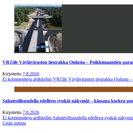
VRJ:lle Väyläviraston tieurakka Oulusta – Poikkimaantien par
Kirjoitettu
7.8.2026
Ei kommentteja
artikkeliin VRJ:lle Väyläviraston tieurakka Oulusta 
Sahateollisuudella edelleen synkät näkymät – kiusana korkea pu
Kirjoitettu
7.8.2026
Ei kommentteja
artikkeliin Sahateollisuudella edelleen synkät näkym
Lisää uutisia