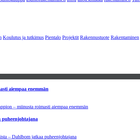
n
Koulutus ja tutkimus
Pientalo
Projektit
Rakennustuote
Rakentaminen
imasti aiempaa enemmän
tappion – miinusta roimasti aiempaa enemmän
aa puheenjohtajana
amista – Dahlbom jatkaa puheenjohtajana