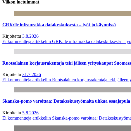
Viikon luetuimmat
GRK:lle infraurakka datakeskuksesta – työt jo käynnissä
Kirjoitettu
3.8.2026
Ei kommentteja
artikkeliin GRK:lle infraurakka datakeskuksesta – työ
Ruotsalainen korjausrakentaja teki jälleen yrityskaupat Suome
Kirjoitettu
31.7.2026
Ei kommentteja
artikkeliin Ruotsalainen korjausrakentaja teki jälle
Skanska-pomo varoittaa: Datakeskustyömaita uhkaa osaajapula
Kirjoitettu
5.8.2026
Ei kommentteja
artikkeliin Skanska-pomo varoittaa: Datakeskustyöma