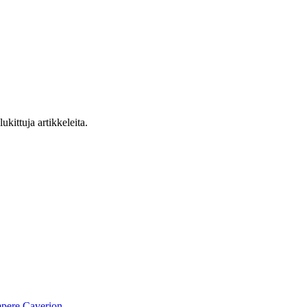
ukittuja artikkeleita.
pere
Caverion