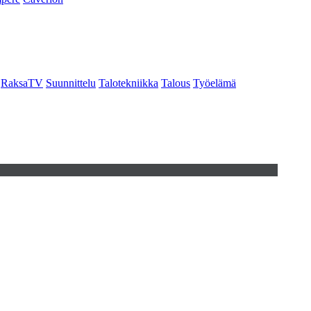
RaksaTV
Suunnittelu
Talotekniikka
Talous
Työelämä