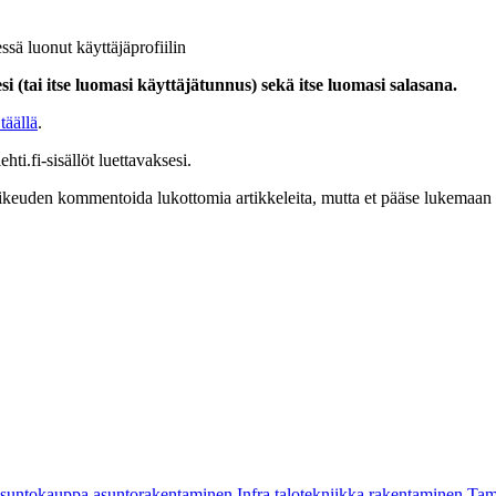
ssä luonut käyttäjäprofiilin
i (tai itse luomasi käyttäjätunnus) sekä itse luomasi salasana.
täällä
.
hti.fi-sisällöt luettavaksesi.
at oikeuden kommentoida lukottomia artikkeleita, mutta et pääse lukemaan l
asuntokauppa
asuntorakentaminen
Infra
talotekniikka
rakentaminen
Tam