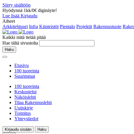
Siirry sisältöön
Hyödynnä 1kk/0€ diginäyte!
Lue lisää
Kirjaudu
Aiheet
Arkkitehtuuri
Infra
Kiinteistöt
Pientalo
Projektit
Rakennustuote
Raken
Kaikki mitä tietää pitää
Hae tältä sivustolta
Haku
Etusivu
100 tuoreinta
Suurimmat
100 tuoreinta
Keskustelut
Näköislehti
Tilaa Rakennuslehti
Uutiskirje
Toimitus
Yhteystiedot
Kirjaudu sisään
Haku