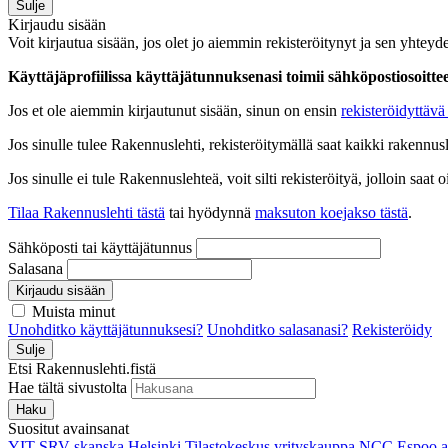
Sulje
Kirjaudu sisään
Voit kirjautua sisään, jos olet jo aiemmin rekisteröitynyt ja sen yhteyde
Käyttäjäprofiilissa käyttäjätunnuksenasi toimii sähköpostiosoittees
Jos et ole aiemmin kirjautunut sisään, sinun on ensin
rekisteröidyttävä 
Jos sinulle tulee Rakennuslehti, rekisteröitymällä saat kaikki rakennusle
Jos sinulle ei tule Rakennuslehteä, voit silti rekisteröityä, jolloin sa
Tilaa Rakennuslehti tästä
tai hyödynnä
maksuton koejakso tästä
.
Sähköposti tai käyttäjätunnus
Salasana
Kirjaudu sisään
Muista minut
Unohditko käyttäjätunnuksesi?
Unohditko salasanasi?
Rekisteröidy
Sulje
Etsi Rakennuslehti.fistä
Hae tältä sivustolta
Haku
Suositut avainsanat
YIT
SRV
skanska
Helsinki
Tilastokeskus
yrityskauppa
NCC
Espoo