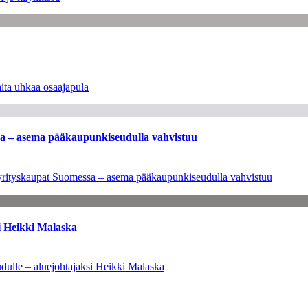
ita uhkaa osaajapula
ssa – asema pääkaupunkiseudulla vahvistuu
en yrityskaupat Suomessa – asema pääkaupunkiseudulla vahvistuu
i Heikki Malaska
dulle – aluejohtajaksi Heikki Malaska