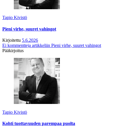
Tapio Kivistö
Pieni virhe, suuret vahingot
Kirjoitettu
5.6.2026
Ei kommentteja
artikkeliin Pieni virhe, suuret vahingot
Pääkirjoitus
Tapio Kivistö
Kohti tuottavuuden parempaa puolta