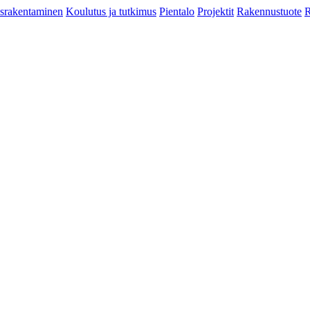
srakentaminen
Koulutus ja tutkimus
Pientalo
Projektit
Rakennustuote
R