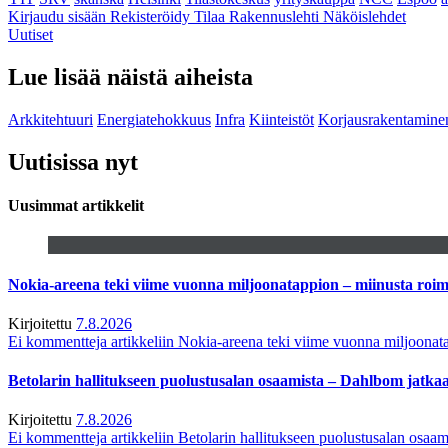
Kirjaudu sisään
Rekisteröidy
Tilaa Rakennuslehti
Näköislehdet
Uutiset
Lue lisää näistä aiheista
Arkkitehtuuri
Energiatehokkuus
Infra
Kiinteistöt
Korjausrakentamine
Uutisissa nyt
Uusimmat artikkelit
Nokia-areena teki viime vuonna miljoonatappion – miinusta ro
Kirjoitettu
7.8.2026
Ei kommentteja
artikkeliin Nokia-areena teki viime vuonna miljoona
Betolarin hallitukseen puolustusalan osaamista – Dahlbom jatk
Kirjoitettu
7.8.2026
Ei kommentteja
artikkeliin Betolarin hallitukseen puolustusalan osa