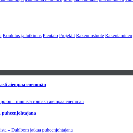
n
Koulutus ja tutkimus
Pientalo
Projektit
Rakennustuote
Rakentaminen
imasti aiempaa enemmän
tappion – miinusta roimasti aiempaa enemmän
aa puheenjohtajana
amista – Dahlbom jatkaa puheenjohtajana