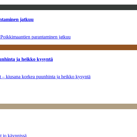
antaminen jatkuu
– Poikkimaantien parantaminen jatkuu
unhinta ja heikko kysyntä
ät – kiusana korkea puunhinta ja heikko kysyntä
t jo käynnissä