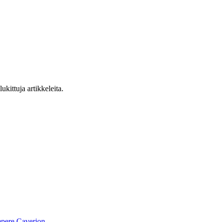
ukittuja artikkeleita.
pere
Caverion