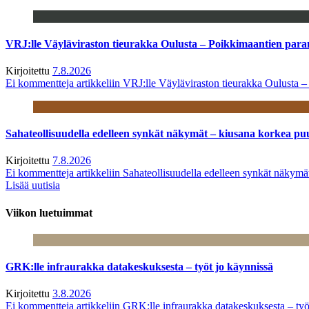
VRJ:lle Väyläviraston tieurakka Oulusta – Poikkimaantien par
Kirjoitettu
7.8.2026
Ei kommentteja
artikkeliin VRJ:lle Väyläviraston tieurakka Oulusta 
Sahateollisuudella edelleen synkät näkymät – kiusana korkea pu
Kirjoitettu
7.8.2026
Ei kommentteja
artikkeliin Sahateollisuudella edelleen synkät näkym
Lisää uutisia
Viikon luetuimmat
GRK:lle infraurakka datakeskuksesta – työt jo käynnissä
Kirjoitettu
3.8.2026
Ei kommentteja
artikkeliin GRK:lle infraurakka datakeskuksesta – työ