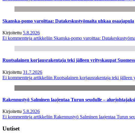
Skanska-pomo varoittaa: Datakeskustyömaita uhkaa osaajapula
Kirjoitettu
5.8.2026
Ei kommentteja
artikkeliin Skanska-pomo varoittaa: Datakeskustyöma
Ruotsalainen korjausrakentaja teki jälleen yrityskaupat Suome
Kirjoitettu
31.7.2026
Ei kommentteja
artikkeliin Ruotsalainen korjausrakentaja teki jälle
Rakennustyö Salminen laajentaa Turun seudulle – aluejohtajaks
Kirjoitettu
5.8.2026
Ei kommentteja
artikkeliin Rakennustyö Salminen laajentaa Turun seu
Uutiset