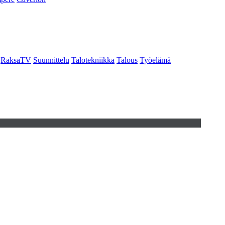
RaksaTV
Suunnittelu
Talotekniikka
Talous
Työelämä